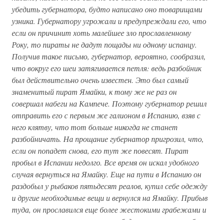
убедить губернатора, будто написано оно товарищами
узника. Губернатору угрожали и предупреждали его, что
если он причинит хоть малейшее зло прославленному
Року, то пираты не дадут пощады ни одному испанцу.
Получив такое письмо, губернатор, вероятно, сообразил,
что вокруг его шеи затягивается петля: ведь разбойник
был действительно очень известен. Это был самый
знаменитый пират Ямайки, к тому же не раз он
совершал набеги на Кампече. Поэтому губернатор решил
отправить его с первым же галионом в Испанию, взяв с
него клятву, что тот больше никогда не станет
разбойничать. На прощание губернатор пригрозил, что,
если он попадет снова, его тут же повесят. Пират
пробыл в Испании недолго. Все время он искал удобного
случая вернуться на Ямайку. Еще на пути в Испанию он
раздобыл у рыбаков пятьдесят реалов, купил себе одежду
и другие необходимые вещи и вернулся на Ямайку. Прибыв
туда, он прославился еще более жестокими грабежами и