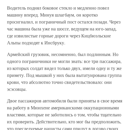
Водитель поднял боковое стекло и медленно повел
машину вперед. Минуя шлагбаум, он коротко
просигналил, и пограничный пост остался позади. Через
час машина была уже на шоссе, ведущем на юго-запад,
где извилистые горные дороги через Кицбюэльские
Альпы подходят к Инсбруку.
Армейский грузовик, несомненно, был подлинным. Но
одного пограничники не могли знать: все три пассажира,
из которых солдат видел только двух, имели одну и ту же
примету. Под мышкой у них была вытатуирована группа
крови, что абсолютно точно свидетельствовало: они
эсэсовцы.
Двое пассажиров автомобиля были приняты в свое время
на работу в Мюнхене американскими оккупационными
властями, которые не заботились о том, чтобы тщательно
их проверить. Действительно, кто мог бы предположить,
что преследуемые нацисты сами придут в логово своих