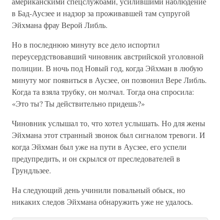
американскими спецслужбами, усилившими наблюдение
в Бад-Аусзее и надзор за проживавшей там супругой
Эйхмана фрау Верой Либль.
Но в последнюю минуту все дело испортил
переусердствовавший чиновник австрийской уголовной
полиции. В ночь под Новый год, когда Эйхман в любую
минуту мог появиться в Аусзее, он позвонил Вере Либль.
Когда та взяла трубку, он молчал. Тогда она спросила:
«Это ты? Ты действительно придешь?»
Чиновник услышал то, что хотел услышать. Но для жены
Эйхмана этот странный звонок был сигналом тревоги. И
когда Эйхман был уже на пути в Аусзее, его успели
предупредить, и он скрылся от преследователей в
Грундльзее.
На следующий день учинили повальный обыск, но
никаких следов Эйхмана обнаружить уже не удалось.