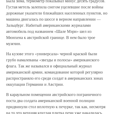
Была зима, термометр показывал минус десять градусов.
Густая метель залепила снегом уцелевшие после войны
дорожные указатели ближайших населенных пунктов, но
машина двигалась по шоссе в верном направлении —
Зальцбург. Набитый американскими журналами
автомобиль под названием «Шале Мэри» шел из
Мюнхена к австрийской границе. В нем было трое
мужчин.
На кузове этого «универсала» черной краской были
грубо намалеваны «звезды и полосы» американского
флага. Так же назывался и официальный журнал
американской армии, командование которой регулярно
распространяло его среди солдат в американских зонах
оккупации Германии и Австрии.
В караульном помещении австрийского пограничного
поста два солдата американской военной полиции
придвинули стол вплотную к печурке, так как, несмотря
на то что верхняя круглая плитка печи уже накалилась,