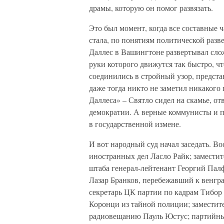
драмы, которую он помог развязать.
Это был момент, когда все составные ч
стала, по понятиям политической разв
Даллес в Вашингтоне развертывал сло
руки которого движутся так быстро, чт
соединились в стройный узор, предст
даже тогда никто не заметил никакого
Даллеса» – Святло сидел на скамье, от
демократии. А верные коммунисты и 
в государственной измене.
И вот народный суд начал заседать. 
иностранных дел Ласло Райк; замести
штаба генерал-лейтенант Георгий Па
Лазар Бранков, перебежавший к венгр
секретарь ЦК партии по кадрам Тибор
Коронци из тайной полиции; заместите
радиовещанию Пауль Юстус; партийн