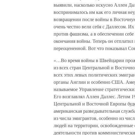
выявили, насколько искусно Аллен Далл
воспринималось им как его личная не
возвращении после войны в Восточную
очень честно вели себя с Даллесом. Их
против фашизма, а в обеспечении себе 
окончания войны. Теперь он отплатил 
переоцененной. Вот что показывал Со
«…Во время войны в Швейцарии прожи
из всех стран Центральной и Восточн
всех этих левых политических эмигра
органы Англии и особенно США. Амери
называемое Управление стратегически
Его возглавлял Аллен Даллес. Летом 1
Центральной и Восточной Европы буде
американская разведывательная служб
из числа эмигрантов, особенно из чис
людей на территории, освобожденные 
деятельности против коммунистических