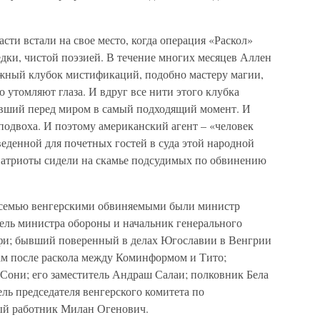
асти встали на свое место, когда операция «Раскол»
едки, чистой поэзией. В течение многих месяцев Аллен
жный клубок мистификаций, подобно мастеру магии,
о утомляют глаза. И вдруг все нити этого клубка
авший перед миром в самый подходящий момент. И
 подвоха. И поэтому американский агент – «человек
веденной для почетных гостей в суда этой народной
патриоты сидели на скамье подсудимых по обвинению
Восемью венгерскими обвиняемыми были министр
тель министра обороны и начальник генерального
лфи; бывший поверенный в делах Югославии в Венгрии
ам после раскола между Коминформом и Тито;
 Сони; его заместитель Андраш Салаи; полковник Бела
ль председателя венгерского комитета по
ый работник Милан Огенович.