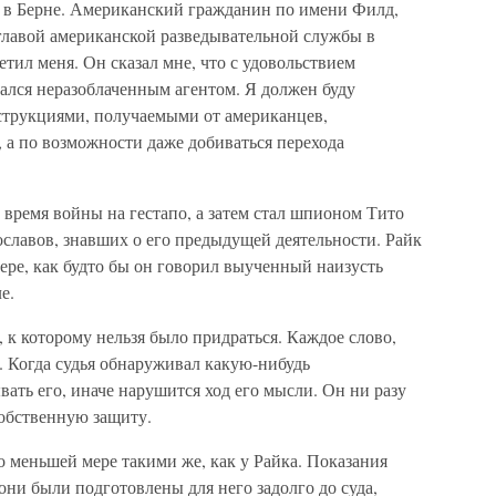
 в Берне. Американский гражданин по имени Филд,
 главой американской разведывательной службы в
тил меня. Он сказал мне, что с удовольствием
тался неразоблаченным агентом. Я должен буду
нструкциями, получаемыми от американцев,
, а по возможности даже добиваться перехода
о время войны на гестапо, а затем стал шпионом Тито
ославов, знавших о его предыдущей деятельности. Райк
нере, как будто бы он говорил выученный наизусть
е.
 к которому нельзя было придраться. Каждое слово,
. Когда судья обнаруживал какую-нибудь
вать его, иначе нарушится ход его мысли. Он ни разу
собственную защиту.
 меньшей мере такими же, как у Райка. Показания
они были подготовлены для него задолго до суда,