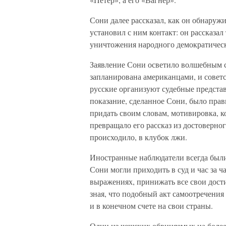
Сони далее рассказал, как он обнаружи
установил с ним контакт: он рассказа
уничтожения народного демократическ
Заявление Сони осветило волшебным с
запланирована американцами, и советс
русские организуют судебные представ
показание, сделанное Сони, было пра
придать своим словам, мотивировка, к
превращало его рассказ из достоверног
происходило, в клубок лжи.
Иностранные наблюдатели всегда были
Сони могли приходить в суд и час за ч
выражениях, принижать все свои дости
зная, что подобный акт самоотречения
и в конечном счете на свои страны.
Один из чешских обвиняемых на более