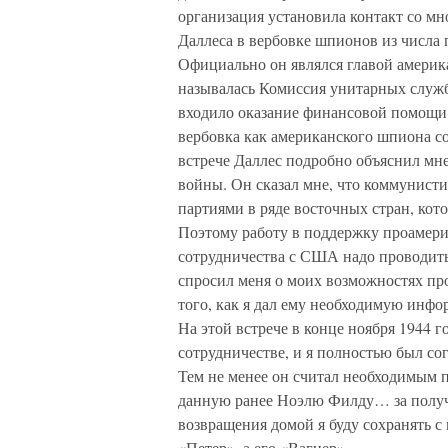
организация установила контакт со 
Даллеса в вербовке шпионов из числа
Официально он являлся главой амери
называлась Комиссия унитарных служб
входило оказание финансовой помощи
вербовка как американского шпиона сос
встрече Даллес подробно объяснил мн
войны. Он сказал мне, что коммунист
партиями в ряде восточных стран, кот
Поэтому работу в поддержку проамери
сотрудничества с США надо проводить
спросил меня о моих возможностях п
того, как я дал ему необходимую инфо
На этой встрече в конце ноября 1944 
сотрудничестве, и я полностью был со
Тем не менее он считал необходимым п
данную ранее Ноэлю Филду… за получ
возвращения домой я буду сохранять с
«Петер», а его «Вагнер».