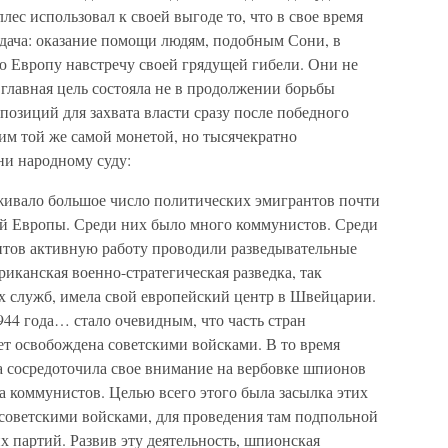
ес использовал к своей выгоде то, что в свое время
удача: оказание помощи людям, подобным Сони, в
 Европу навстречу своей грядущей гибели. Они не
 главная цель состояла не в продолжении борьбы
позиций для захвата власти сразу после победного
им той же самой монетой, но тысячекратно
ни народному суду:
вало большое число политических эмигрантов почти
ой Европы. Среди них было много коммунистов. Среди
нтов активную работу проводили разведывательные
канская военно-стратегическая разведка, так
х служб, имела свой европейский центр в Швейцарии.
944 года… стало очевидным, что часть стран
т освобождена советскими войсками. В то время
а сосредоточила свое внимание на вербовке шпионов
ла коммунистов. Целью всего этого была засылка этих
советскими войсками, для проведения там подпольной
 партий. Развив эту деятельность, шпионская