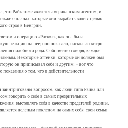
л, что Райк тоже является американским агентом, и
л также о планах, которые они вырабатывали с целью
ого строя в Венгрии.
ветом и операцию «Раскол», как она была
кую реакцию на нее; оно показало, насколько хитро
ления подобного рода. Собственно говоря, каждое
вильным. Некоторые оттенки, которые он должен был
оторую он приписывал себе и другим, – вот что
о показания о том, что в действительности
 заинтригованы вопросом, как люди типа Райка или
асом говорить о себе в самых презрительных
жения, выставлять себя в качестве предателей родины,
 является нелепым поклепом на самих себя, свои семьи
 позднем процессе – бывший заместитель министра