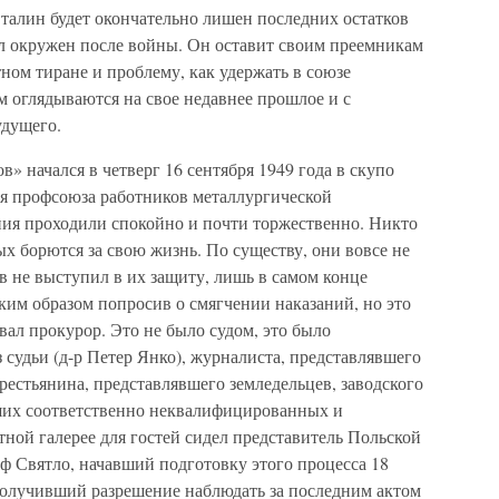
 Сталин будет окончательно лишен последних остатков
ыл окружен после войны. Он оставит своим преемникам
ном тиране и проблему, как удержать в союзе
 оглядываются на свое недавнее прошлое и с
дущего.
» начался в четверг 16 сентября 1949 года в скупо
ия профсоюза работников металлургической
ия проходили спокойно и почти торжественно. Никто
ых борются за свою жизнь. По существу, они вовсе не
ов не выступил в их защиту, лишь в самом конце
ким образом попросив о смягчении наказаний, но это
овал прокурор. Это не было судом, это было
 судьи (д-р Петер Янко), журналиста, представлявшего
естьянина, представлявшего земледельцев, заводского
ших соответственно неквалифицированных и
ной галерее для гостей сидел представитель Польской
 Святло, начавший подготовку этого процесса 18
 получивший разрешение наблюдать за последним актом