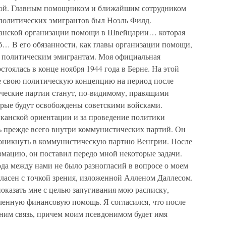
мной. Главным помощником и ближайшим сотрудником
 политических эмигрантов был Ноэль Филд.
канской организации помощи в Швейцарии… которая
… В его обязанности, как главы организации помощи,
 политическим эмигрантам. Моя официальная
тоялась в конце ноября 1944 года в Берне. На этой
е свою политическую концепцию на период после
ические партии станут, по-видимому, правящими
орые будут освобождены советскими войсками.
канской ориентации и за проведение политики
 прежде всего внутри коммунистических партий. Он
роникнуть в коммунистическую партию Венгрии. После
рмацию, он поставил передо мной некоторые задачи.
года между нами не было разногласий в вопросе о моем
гласен с точкой зрения, изложенной Алленом Даллесом.
оказать мне с целью запугивания мою расписку,
енную финансовую помощь. Я согласился, что после
 ним связь, причем моим псевдонимом будет имя