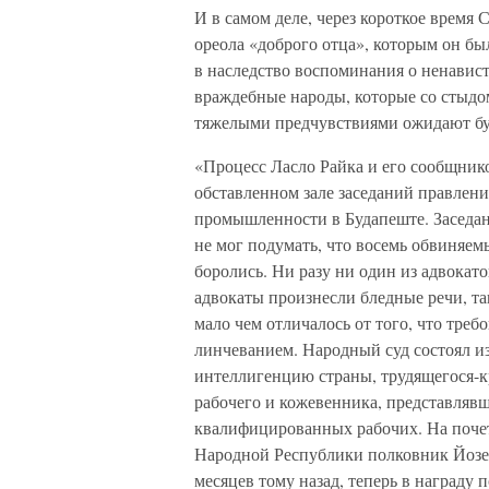
И в самом деле, через короткое время
ореола «доброго отца», которым он б
в наследство воспоминания о ненавист
враждебные народы, которые со стыдом
тяжелыми предчувствиями ожидают бу
«Процесс Ласло Райка и его сообщников
обставленном зале заседаний правлен
промышленности в Будапеште. Заседан
не мог подумать, что восемь обвиняем
боролись. Ни разу ни один из адвокат
адвокаты произнесли бледные речи, та
мало чем отличалось от того, что треб
линчеванием. Народный суд состоял из
интеллигенцию страны, трудящегося-кр
рабочего и кожевенника, представляв
квалифицированных рабочих. На почет
Народной Республики полковник Йозеф
месяцев тому назад, теперь в награду