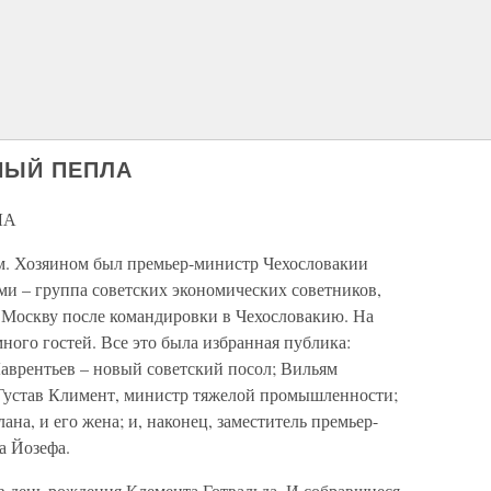
НЫЙ ПЕПЛА
ЛА
м. Хозяином был премьер-министр Чехословакии
и – группа советских экономических советников,
 Москву после командировки в Чехословакию. На
ного гостей. Все это была избранная публика:
аврентьев – новый советский посол; Вильям
Густав Климент, министр тяжелой промышленности;
на, и его жена; и, наконец, заместитель премьер-
а Йозефа.
 в день рождения Клемента Готвальда. И собравшиеся