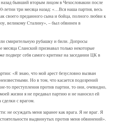
у назад бывший вторым лицом в Чехословакии после
 50-летии три месяца назад: «…Вся наша партия, весь
как своего преданного сына и бойца, полного любви к
зу, великому Сталину», – был обвинен в
дели смирительную рубашку и били. Допросы
ие месяца Сланский признавал только некоторые
же подверг себя самого критике на заседании ЦК в
тии: «Я знаю, что мой арест безусловно вызван
неизвестными. Но в том, что касается подозрений
ие-то преступления против партии, то они, очевидно,
моей жизни я не предавал партию и не наносил ей
а сделки с врагом.
и: не осуждать меня заранее как врага. Я не враг. Я
состоятельности выдвинутых против меня обвинений».