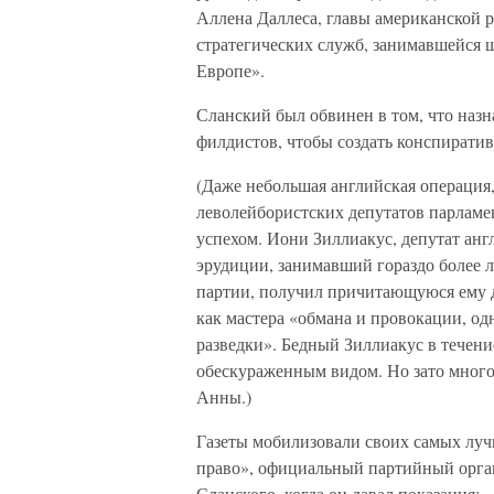
Аллена Даллеса, главы американской 
стратегических служб, занимавшейся 
Европе».
Сланский был обвинен в том, что назн
филдистов, чтобы создать конспиратив
(Даже небольшая английская операция
леволейбористских депутатов парламен
успехом. Иони Зиллиакус, депутат анг
эрудиции, занимавший гораздо более л
партии, получил причитающуюся ему д
как мастера «обмана и провокации, од
разведки». Бедный Зиллиакус в течени
обескураженным видом. Но зато много 
Анны.)
Газеты мобилизовали своих самых луч
право», официальный партийный орган
Сланского, когда он давал показания: