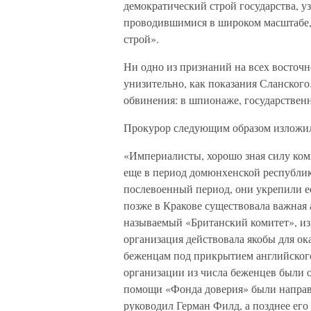
демократический строй государства, 
проводившимися в широком масштабе, 
строй».
Ни одно из признаний на всех восточн
унизительно, как показания Сланског
обвинения: в шпионаже, государственн
Прокурор следующим образом изложил 
«Империалисты, хорошо зная силу ком
еще в период домюнхенской республик
послевоенный период, они укрепили ее
позже в Кракове существовала важная 
называемый «Британский комитет», из
организация действовала якобы для о
беженцам под прикрытием английского
организации из числа беженцев были о
помощи «Фонда доверия» были направл
руководил Герман Филд, а позднее его