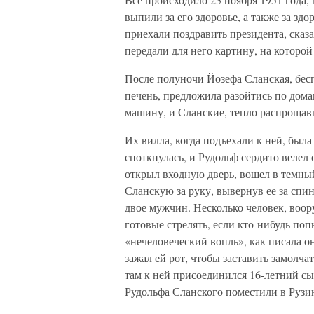
выпили за его здоровье, а также за зд
приехали поздравить президента, сказа
передали для него картину, на которой
После полуночи Йозефа Сланская, бесп
печень, предложила разойтись по дом
машину, и Сланские, тепло распрощав
Их вилла, когда подъехали к ней, был
споткнулась, и Рудольф сердито велел
открыл входную дверь, вошел в темный 
Сланскую за руку, вывернув ее за спи
двое мужчин. Несколько человек, воор
готовые стрелять, если кто-нибудь поп
«нечеловеческий вопль», как писала о
зажал ей рот, чтобы заставить замолча
там к ней присоединился 16-летний сы
Рудольфа Сланского поместили в Рузи