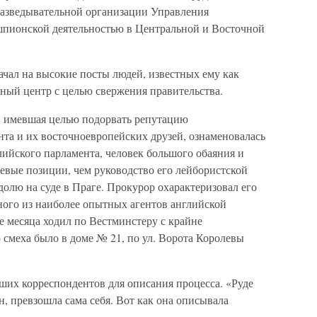
разведывательной организации Управления
шпионской деятельностью в Центральной и Восточной
ачал на высокие посты людей, известных ему как
ный центр с целью свержения правительства.
, имевшая целью подорвать репутацию
та и их восточноевропейских друзей, ознаменовалась
лийского парламента, человек большого обаяния и
евые позиции, чем руководство его лейбористской
олю на суде в Праге. Прокурор охарактеризовал его
ного из наиболее опытных агентов английской
е месяца ходил по Вестминстеру с крайне
смеха было в доме № 21, по ул. Ворота Королевы
ших корреспондентов для описания процесса. «Руде
, превзошла сама себя. Вот как она описывала