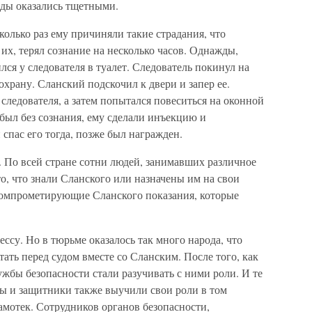
ежды оказались тщетными.
колько раз ему причиняли такие страдания, что
их, терял сознание на несколько часов. Однажды,
лся у следователя в туалет. Следователь покинул на
храну. Сланский подскочил к двери и запер ее.
следователя, а затем попытался повеситься на оконной
 был без сознания, ему сделали инъекцию и
спас его тогда, позже был награжден.
. По всей стране сотни людей, занимавших различное
о, что знали Сланского или назначены им на свои
 компрометирующие Сланского показания, которые
ссу. Но в тюрьме оказалось так много народа, что
ать перед судом вместе со Сланским. После того, как
жбы безопасности стали разучивать с ними роли. И те
ры и защитники также выучили свои роли в том
амотек. Сотрудников органов безопасности,