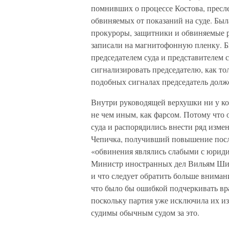
помнивших о процессе Костова, пресле
обвиняемых от показаний на суде. Был
прокуроры, защитники и обвиняемые р
записали на магнитофонную пленку. Б
председателем суда и представителем
сигнализировать председателю, как тол
подобных сигналах председатель долж
Внутри руководящей верхушки ни у ког
не чем иным, как фарсом. Потому что 
суда и распорядились внести ряд изме
Чепичка, получивший повышение после
«обвинения являлись слабыми с юридич
Министр иностранных дел Вильям Шир
и что следует обратить больше вниман
что было бы ошибкой подчеркивать вр
поскольку партия уже исключила их из
судимы обычным судом за это.