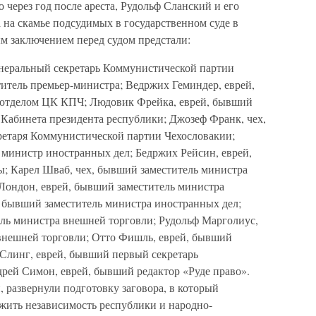
о через год после ареста, Рудольф Сланский и его
 на скамье подсудимых в государственном суде в
м заключением перед судом предстали:
енеральный секретарь Коммунистической партии
ститель премьер-министра; Ведржих Геминдер, еврей,
тделом ЦК КПЧ; Людовик Фрейка, еврей, бывший
 Кабинета президента республики; Джозеф Франк, чех,
ретаря Коммунистической партии Чехословакии;
министр иностранных дел; Бедржих Рейсин, еврей,
; Карел Шваб, чех, бывший заместитель министра
 Лондон, еврей, бывший заместитель министра
, бывший заместитель министра иностранных дел;
ель министра внешней торговли; Рудольф Марголиус,
внешней торговли; Отто Фишль, еврей, бывший
 Слинг, еврей, бывший первый секретарь
рей Симон, еврей, бывший редактор «Руде право».
 развернули подготовку заговора, в который
ожить независимость республики и народно-