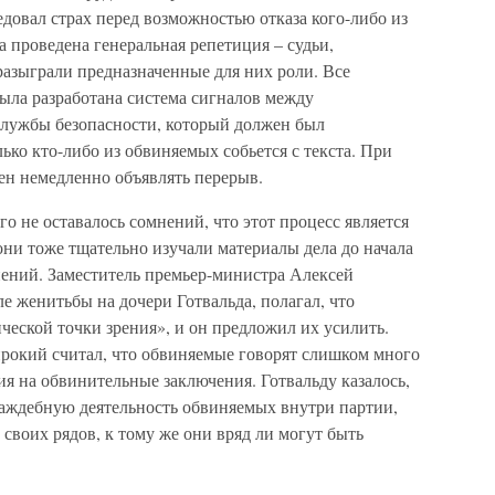
довал страх перед возможностью отказа кого-либо из
а проведена генеральная репетиция – судьи,
азыграли предназначенные для них роли. Все
ыла разработана система сигналов между
 службы безопасности, который должен был
ько кто-либо из обвиняемых собьется с текста. При
ен немедленно объявлять перерыв.
о не оставалось сомнений, что этот процесс является
они тоже тщательно изучали материалы дела до начала
нений. Заместитель премьер-министра Алексей
 женитьбы на дочери Готвальда, полагал, что
еской точки зрения», и он предложил их усилить.
окий считал, что обвиняемые говорят слишком много
ия на обвинительные заключения. Готвальду казалось,
аждебную деятельность обвиняемых внутри партии,
 своих рядов, к тому же они вряд ли могут быть