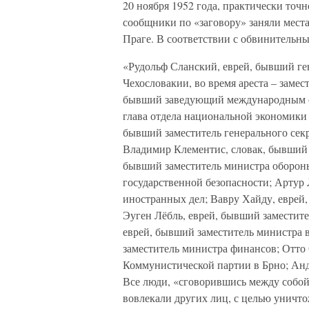
20 ноября 1952 года, практически точн
сообщники по «заговору» заняли места
Праге. В соответствии с обвинительны
«Рудольф Сланский, еврей, бывший г
Чехословакии, во время ареста – заме
бывший заведующий международным о
глава отдела национальной экономики
бывший заместитель генерального сек
Владимир Клементис, словак, бывший 
бывший заместитель министра обороны
государственной безопасности; Артур
иностранных дел; Вавру Хайду, еврей
Эуген Лёбль, еврей, бывший заместит
еврей, бывший заместитель министра 
заместитель министра финансов; Отто
Коммунистической партии в Брно; Анд
Все люди, «сговорившись между собой,
вовлекали других лиц, с целью уничт