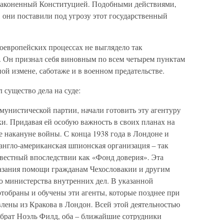
узаконенный Конституцией. Подобными действиями,
они поставили под угрозу этот государственный
оевропейских процессах не выглядело так
о. Он признал себя виновным по всем четырем пунктам
ой измене, саботаже и в военном предательстве.
существо дела на суде:
мунистической партии, начали готовить эту агентуру
и. Придавая ей особую важность в своих планах на
 накануне войны. С конца 1938 года в Лондоне и
англо-американская шпионская организация – так
вестный впоследствии как «Фонд доверия». Эта
казания помощи гражданам Чехословакии и другим
 министерства внутренних дел. В указанной
тобраны и обучены эти агенты, которые позднее при
ены из Кракова в Лондон. Всей этой деятельностью
 брат Ноэль Филд, оба – ближайшие сотрудники