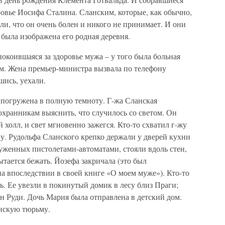
оровье Иосифа Сталина. Сланским, которые, как обычно,
ли, что он очень болен и никого не принимает. И они
 была изображена его родная деревня.
окоившаяся за здоровье мужа – у того была больная
ам. Жена премьер-министра вызвала по телефону
шись, уехали.
а погружена в полную темноту. Г-жа Сланская
 охранникам выяснить, что случилось со светом. Он
холл, и свет мгновенно зажегся. Кто-то схватил г-жу
ну. Рудольфа Сланского крепко держали у дверей кухни
уженных пистолетами-автоматами, стояли вдоль стен,
ытается бежать. Йозефа закричала (это был
на впоследствии в своей книге «О моем муже»). Кто-то
ть. Ее увезли в покинутый домик в лесу близ Праги;
н Руди. Дочь Мария была отправлена в детский дом.
нскую тюрьму.