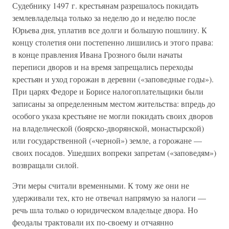
Судебнику 1497 г. крестьянам разрешалось покидать
землевладельца только за неделю до и неделю после
Юрьева дня, уплатив все долги и большую пошлину. К
концу столетия они постепенно лишились и этого права:
в конце правления Ивана Грозного были начаты
переписи дворов и на время запрещались переходы
крестьян и уход горожан в деревни («заповедные годы»).
При царях Федоре и Борисе налогоплательщики были
записаны за определенным местом жительства: впредь до
особого указа крестьяне не могли покидать своих дворов
на владельческой (боярско-дворянской, монастырской)
или государственной («черной») земле, а горожане —
своих посадов. Ушедших вопреки запретам («заповедям»)
возвращали силой.
Эти меры считали временными. К тому же они не
удерживали тех, кто не отвечал напрямую за налоги —
речь шла только о юридическом владельце двора. Но
феодалы трактовали их по-своему и отчаянно