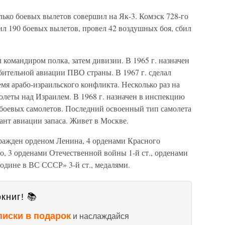
лько боевых вылетов совершил на Як-3. Комэск 728-го
ил 190 боевых вылетов, провел 42 воздушных боя, сбил
 командиром полка, затем дивизии. В 1965 г. назначен
бительной авиации ПВО страны. В 1967 г. сделал
емя арабо-израильского конфликта. Несколько раз на
леты над Израилем. В 1968 г. назначен в инспекцию
 боевых самолетов. Последний освоенный тип самолета
ант авиации запаса. Живет в Москве.
гражден орденом Ленина, 4 орденами Красного
, 3 орденами Отечественной войны 1-й ст., орденами
одине в ВС СССР» 3-й ст., медалями.
книг! 📚
писки в подарок
и наслаждайся