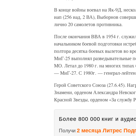
В конце войны воевал на Як-9Д, неско
иап (256 иад, 2 ВА), Выборнов соверш
лично 20 самолетов противника.
После окончания ВВА в 1954 г. служил
начальником боевой подготовки истре
полтора десятка боевых вылетов во вр
МиГ-25 выполнял разведывательные по
МО. Летал до 1980 г. на многих типах
— МиГ-27. С 1980г. — генерал-лейтен
Герой Советского Союза (27.6.45). На
Знамени, орденом Александра Невского
Красной Звезды, орденом «За службу Р
Более 800 000 книг и аудио
2 месяца Литрес Под
Получи