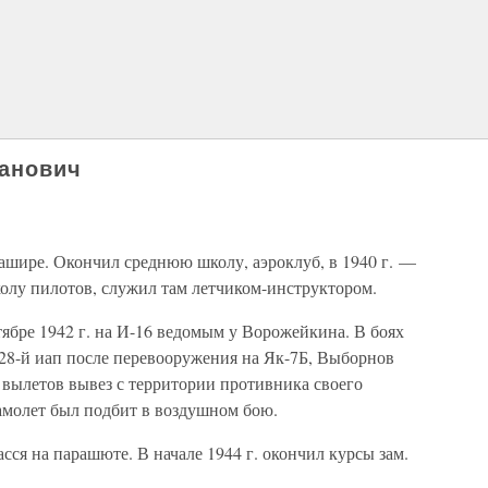
анович
 Кашире. Окончил среднюю школу, аэроклуб, в 1940 г. —
лу пилотов, служил там летчиком-инструктором.
ябре 1942 г. на И-16 ведомым у Ворожейкина. В боях
728-й иап после перевооружения на Як-7Б, Выборнов
х вылетов вывез с территории противника своего
амолет был подбит в воздушном бою.
сся на парашюте. В начале 1944 г. окончил курсы зам.