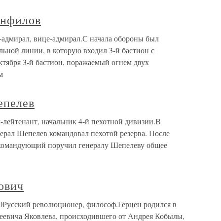
анфилов
адмирал, вице-адмирал.С начала обороны был
ьной линии, в которую входил 3-й бастион с
тября 3-й бастион, поражаемый огнем двух
м
епелев
лейтенант, начальник 4-й пехотной дивизии.В
нерал Шепелев командовал пехотой резерва. После
окомандующий поручил генералу Шепелеву общее
ович
0Русский революционер, философ.Герцен родился в
еевича Яковлева, происходившего от Андрея Кобылы,