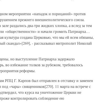
.
ном мероприятии «нападок и порицаний» против
рушением прежнего внешнеполитического союза.
 зале раздались два-три жидких хлопка, а вслед за тем
ели «общественности» и начали громить Патриарха…
кая культура создана Церковью, что мы ей всем обязаны,
елый скандал»[269], - рассказывал митрополит Николай
щены, но выступление Патриарха задержало
рь, во избежание толков за рубежом, требовалось
ероприятия реформы.
лам РПЦ Г. Карпов был отправлен в отставку и заменен
 под «чары» священников[270]. 11 марта на встрече с
дтвердил, что курса на уничтожение Церкви не
строже контролировать соблюдение ею