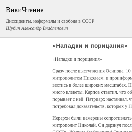
ВикиЧтение
Диссиденты, неформалы и свобода в СССР
Шубин Александр Владленович
«Нападки и порицания»
«Нападки и порицания»
Сразу после выступления Осипова, 10 
митрополитом Николаем, и проинформи
вестись в более широких масштабах. Н
много клеветы, Карпов ответил, что о
порывает с ней. Патриарх настаивал, 
потребовал доказательств, которых у П
Иерархи были намерены сопротивлятьс
митрополит Николай. Он дерзнул пося
СССР: «Жалкие безбожники! Они подб