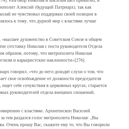
рополит Алексий (будущий Патриарх), так как
колай не чувствовал поддержки своей позиции в
нялось к тому, что дурной мир с властями лучше
в, «высшее духовенство в Советском Союзе в общем
ие (отставку Николая с поста руководителя Отдела
м образом, потому, что митрополита Николая
эгоизм и карьеристские наклонности»[276].
иарх говорил, «что до него доходят слухи о том, что
ает свое освобождение от должности председателя
ищет себе сочувствия в церковных кругах, старается
новых руководителей отдела внешних сношений,
римирению с властями. Архиепископ Василий
 за тем раздался голос митрополита Николая: „Вы
ева. Очень прошу Вас, скажите ему то, что Вы говорили