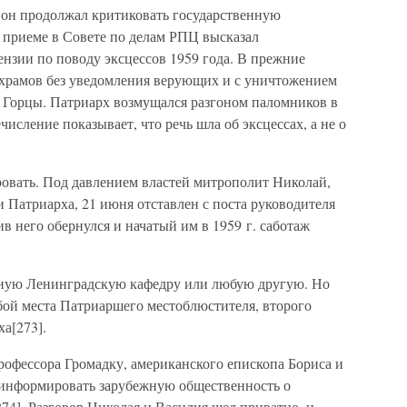
и он продолжал критиковать государственную
а приеме в Совете по делам РПЦ высказал
ензии по поводу эксцессов 1959 года. В прежние
 храмов без уведомления верующих и с уничтожением
ле Горцы. Патриарх возмущался разгоном паломников в
исление показывает, что речь шла об эксцессах, а не о
овать. Под давлением властей митрополит Николай,
 Патриарха, 21 июня отставлен с поста руководителя
 него обернулся и начатый им в 1959 г. саботаж
ную Ленинградскую кафедру или любую другую. Но
обой места Патриаршего местоблюстителя, второго
а[273].
рофессора Громадку, американского епископа Бориса и
 информировать зарубежную общественность о
74]. Разговор Николая и Василия шел приватно, и