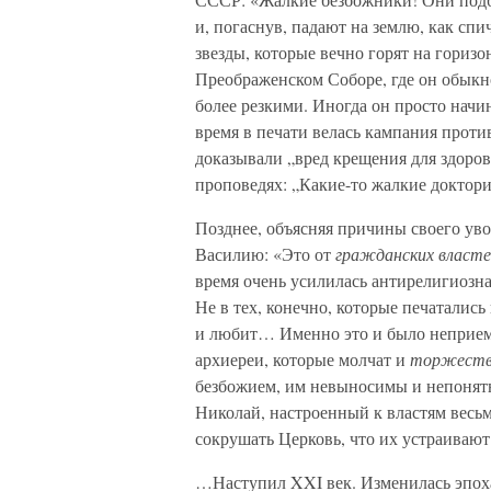
и, погаснув, падают на землю, как спи
звезды, которые вечно горят на гориз
Преображенском Соборе, где он обыкн
более резкими. Иногда он просто начин
время в печати велась кампания против
доказывали „вред крещения для здоро
проповедях: „Какие-то жалкие доктор
Позднее, объясняя причины своего ув
Василию: «Это от
гражданских власте
время очень усилилась антирелигиозна
Не в тех, конечно, которые печаталис
и любит… Именно это и было неприем
архиереи, которые молчат и
торжеств
безбожием, им невыносимы и непонятн
Николай, настроенный к властям весьм
сокрушать Церковь, что их устраивают
…Наступил XXI век. Изменилась эпоха