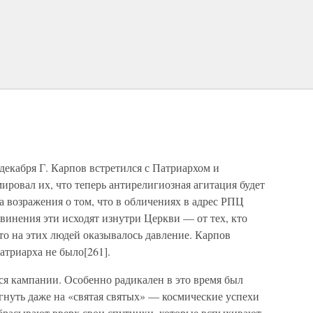
декабря Г. Карпов встретился с Патриархом и
ровал их, что теперь антирелигиозная агитация будет
а возражения о том, что в обличениях в адрес РПЦ
бвинения эти исходят изнутри Церкви — от тех, кто
что на этих людей оказывалось давление. Карпов
атриарха не было[261].
я кампании. Особенно радикален в это время был
гнуть даже на «святая святых» — космические успехи
расывают вверх свои спутники, которые вспыхивают