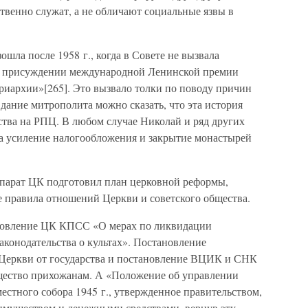
твенно служат, а не обличают социальные язвы в
шла после 1958 г., когда в Совете не вызвала
о присуждении международной Ленинской премии
риархии»[265]. Это вызвало толки по поводу причин
вдание митрополита можно сказать, что эта история
ства на РПЦ. В любом случае Николай и ряд других
а усиление налогообложения и закрытие монастырей
ппарат ЦК подготовил план церковной реформы,
е правила отношений Церкви и советского общества.
ановление ЦК КПСС «О мерах по ликвидации
конодательства о культах». Постановление
 Церкви от государства и постановление ВЦИК и СНК
ущество прихожанам. А «Положение об управлении
стного собора 1945 г., утвержденное правительством,
имуществом и денежными средствами, вернув эту