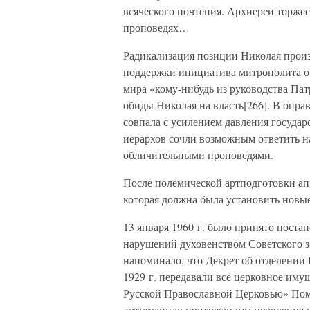
всяческого почтения. Архиереи торжес
проповедях…
Радикализация позиции Николая произо
поддержки инициатива митрополита 
мира «кому-нибудь из руководства Пат
обиды Николая на власть[266]. В опра
совпала с усилением давления государ
иерархов сочли возможным ответить н
обличительными проповедями.
После полемической артподготовки а
которая должна была установить новы
13 января 1960 г. было принято пост
нарушений духовенством Советского за
напоминало, что Декрет об отделении
1929 г. передавали все церковное им
Русской Православной Церковью» Поме
«отстранило прихожан от управления 