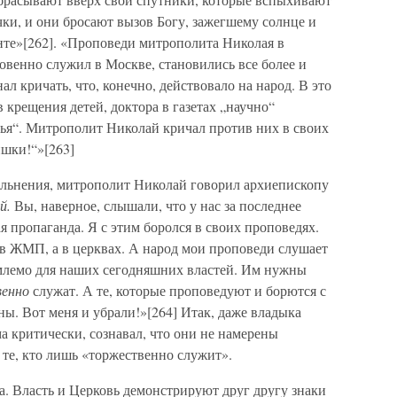
чки, и они бросают вызов Богу, зажегшему солнце и
онте»[262]. «Проповеди митрополита Николая в
овенно служил в Москве, становились все более и
ал кричать, что, конечно, действовало на народ. В это
 крещения детей, доктора в газетах „научно“
вья“. Митрополит Николай кричал против них в своих
ишки!“»[263]
ольнения, митрополит Николай говорил архиепископу
й.
Вы, наверное, слышали, что у нас за последнее
я пропаганда. Я с этим боролся в своих проповедях.
ь в ЖМП, а в церквах. А народ мои проповеди слушает
лемо для наших сегодняшних властей. Им нужны
енно
служат. А те, которые проповедуют и борются с
ы. Вот меня и убрали!»[264] Итак, даже владыка
а критически, сознавал, что они не намерены
 те, кто лишь «торжественно служит».
. Власть и Церковь демонстрируют друг другу знаки