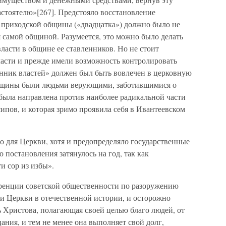
настоятелю»[267]. Предстояло восстановление
 приходской общины («двадцатка») должно было не
я самой общиной. Разумеется, это можно было делать
власти в общине ее ставленников. Но не стоит
асти и прежде имели возможность контролировать
енник властей» должен был быть вовлечен в церковную
общины были людьми верующими, заботившимися о
 была направлена против наиболее радикальной части
сипов, и которая зримо проявила себя в Ивантеевском
о для Церкви, хотя и предопределяло государственные
 постановления затянулось на год, так как
и сор из избы».
еренции советской общественности по разоружению
ги Церкви в отечественной истории, и осторожно
вь Христова, полагающая своей целью благо людей, от
ния, и тем не менее она выполняет свой долг,