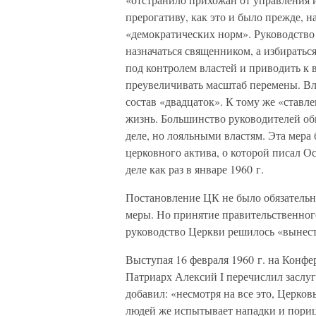
прерогативу, как это и было прежде, 
«демократических норм». Руководство
назначаться священником, а избиратьс
под контролем властей и приводить к 
преувеличивать масштаб перемены. Вл
состав «двадцаток». К тому же «ставл
жизнь. Большинство руководителей 
деле, но лояльными властям. Эта мера
церковного актива, о которой писал О
деле как раз в январе 1960 г.
Постановление ЦК не было обязательн
меры. Но принятие правительственного
руководство Церкви решилось «вынест
Выступая 16 февраля 1960 г. на Конф
Патриарх Алексий I перечислил заслу
добавил: «несмотря на все это, Церко
людей же испытывает нападки и порица