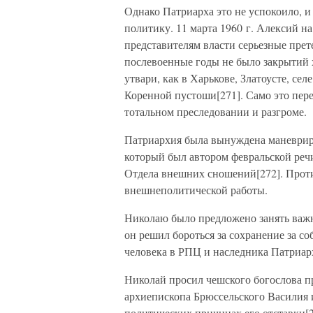
Однако Патриарха это не успокоило, 
политику. 11 марта 1960 г. Алексий н
представителям власти серьезные прет
послевоенные годы не было закрытий
утвари, как в Харькове, Златоусте, се
Коренной пустоши[271]. Само это переч
тотальном преследовании и разгроме.
Патриархия была вынуждена маневрир
который был автором февральской речи
Отдела внешних сношений[272]. Против
внешнеполитической работы.
Николаю было предложено занять важ
он решил бороться за сохранение за с
человека в РПЦ и наследника Патриарх
Николай просил чешского богослова п
архиепископа Брюссельского Василия
политических причинах его отставки[2