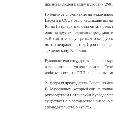
призывая людей к миру и любви»[268]
Публичное упоминание на международ
Церкви в СССР было неслыханным на
Когда Патриарх закончил читать речь, в
один за другим поднялись представит
«„Вы хотите нас уверить, что вся русс
но это неправда“ и т. д. Произошел ц
архиепископу Василию.
Руководители государства были возму
дальнейшее наступление властей. Тепе
добиться согласия РПЦ на основные м
21 февраля председатель Совета по де
В. Куроедовым, который еще не подпал
руководством Патриархии Куроедов по
существует, но государство намерено 
законодательства о культах.