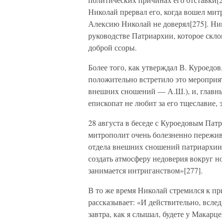
Николай прервал его, когда вошел мит
Алексию Николай не доверял[275]. Ни
руководстве Патриархии, которое скло
доброй ссоры.
Более того, как утверждал В. Куроедо
положительно встретило это мероприят
внешних сношений — А.Ш.), и, главны
епископат не любит за его тщеславие, 
28 августа в беседе с Куроедовым Патр
митрополит очень болезненно пережив
отдела внешних сношений патриархии, 
создать атмосферу недоверия вокруг 
занимается интриганством»[277].
В то же время Николай стремился к п
рассказывает: «И действительно, вслед
завтра, как я слышал, будете у Макарц