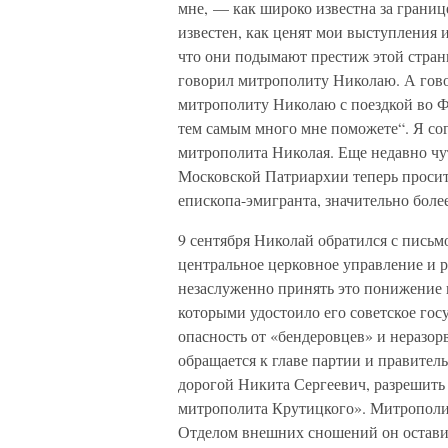
мне, — как широко известна за границе
известен, как ценят мои выступления 
что они подымают престиж этой страны!
говорил митрополиту Николаю. А гово
митрополиту Николаю с поездкой во Ф
тем самым много мне поможете“. Я сог
митрополита Николая. Еще недавно чу
Московской Патриархии теперь просит
епископа-эмигранта, значительно боле
9 сентября Николай обратился с пись
центральное церковное управление и р
незаслуженно принять это понижение 
которыми удостоило его советское гос
опасность от «бендеровцев» и неразо
обращается к главе партии и правитель
дорогой Никита Сергеевич, разрешить
митрополита Крутицкого». Митрополит 
Отделом внешних сношений он остави