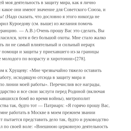
й моя деятельность в защиту мира, как я лично
и какое они имеют значение для Советского Союза, и
 (Надо сказать, что дословно я этого никогда не
рил Куроедову (см. выше) из желания помочь
ранцию. — А.В.) Очень прошу Вас это сделать, Вы
ласился, хотя и без большой охоты. Мне стало жалко
ть ли не самый влиятельный и сильный иерарх
 помощи и защиты у приехавшего из-за границы
е молодого по возрасту и хиротонии»[278].
мом к Хрущеву: «Мне чрезвычайно тяжело оставить
аботу, исходящую отсюда в защиту мира и
по линии моей работы». Перечислив все награды,
ударство и все свои заслуги перед Родиной (включая
рвавшихся бомб во время войны), митрополит
ства так, будто тот — Патриарх: «Я горячо прошу Вас,
 мне работать в Москве в моем прежнем звании
пытается представить дело так, будто и руководство
л по своей воле: «Внешнюю церковную деятельность