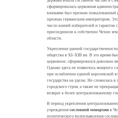
сформировалась церковная администра
князьями был признан пожалованный р
признан германским императором. Эт
число князей-избирателей и гарантов
присоединили к собственно Чехии зем
области.
Укрепление ранней государственности
общества в XI–XIII вв. В это время бы
церковное, сформировался довольно м
Однако здесь не появилось мощного с
при ослаблении единой королевской в
государства на уделы. Не сложилась в
городского строя, а также не прекра
возврат к более централизованному гос
В период укрепления централизованно
сословной монархии
учреждения
в Че
политического волеизъявления сослови