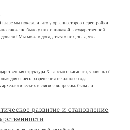
и
главе мы показали, что у организаторов перестройки
чно также не было у них и никакой государственной
едовали? Мы можем догадаться о них, зная, что
дарственная структура Хазарского каганата, уровень её
щая для своего разрешения не одного года
 археологических в связи с вопросом: была ли
тическое развитие и становление
дарственности
итие и становление новой российской