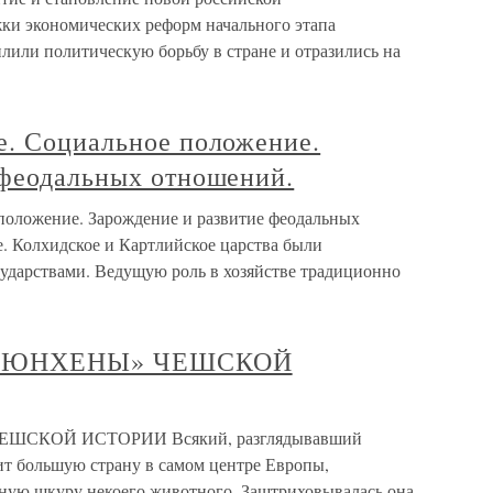
жки экономических реформ начального этапа
илили политическую борьбу в стране и отразились на
е. Социальное положение.
 феодальных отношений.
положение. Зарождение и развитие феодальных
е. Колхидское и Картлийское царства были
ударствами. Ведущую роль в хозяйстве традиционно
 «МЮНХЕНЫ» ЧЕШСКОЙ
ЕШСКОЙ ИСТОРИИ Всякий, разглядывавший
ит большую страну в самом центре Европы,
ную шкуру некоего животного. Заштриховывалась она