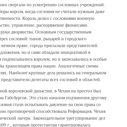
чтоих свергали по усмотрению сословных учреждений.
оры короля, когда сословия не считали нужным даже
твенности. Король делил с сословиями военную
льство, управление, распоряжение финансами.
 руки дворянства. Основным государственным
трех сословий: панов, рыцарей и городского
 личном праве, города присылали представителей.
дложения, но и сами обладали инициативой в
я подписывались королем, но и записывались в особые
к бы хранилищем права нации. Аналогичные снемы
лях. Наиболее крупные дела решались на генеральном
 представители-делегаты всех сословий и областей.
нной королевской династии, в Чехии на престол был
ма Габсбургов. Это стало началом подчинения другому
словия стали испытывать давление на свои права со
нию противоречий способствовала Реформация. Чехия
лический лагери. Законодательное урегулирование дел
1609 г., которым протестантам гарантировалась