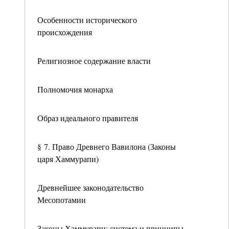
Особенности исторического
происхождения
Религиозное содержание власти
Полномочия монарха
Образ идеального правителя
§ 7. Право Древнего Вавилона (Законы
царя Хаммурапи)
Древнейшее законодательство
Месопотамии
Законы Хаммурапи: система и принципы