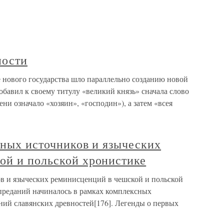
ности
 нового государства шло параллельно созданию новой
обавил к своему титулу «великий князь» сначала слово
ени означало «хозяин», «господин»), а затем «всея
тных источников и языческих
ой и польской хронистике
ов и языческих реминисценций в чешской и польской
преданий начиналось в рамках комплексных
ний славянских древностей[176]. Легенды о первых