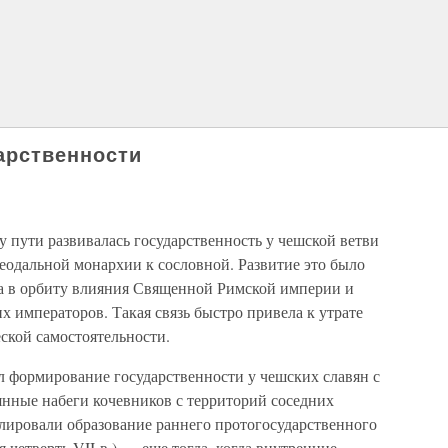
арственности
 пути развивалась государственность у чешской ветви
еодальной монархии к сословной. Развитие это было
ала в орбиту влияния Священной Римской империи и
х императоров. Такая связь быстро привела к утрате
ской самостоятельности.
 формирование государственности у чешских славян с
янные набеги кочевников с территорий соседних
улировали образование раннего протогосударственного
я четверть VII в.) — еще тогда, когда внутренние