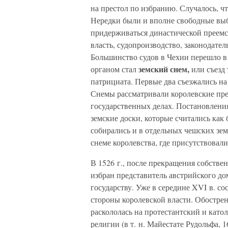
на престол по избранию. Случалось, 
Нередки были и вполне свободные выб
придерживаться династической преемс
власть, судопроизводство, законодате
Большинство судов в Чехии перешло в
земский снем,
органом стал
или съезд 
патрициата. Первые два съезжались на
Снемы рассматривали королевские пре
государственных делах. Постановлени
земские доски, которые считались ка
собирались и в отдельных чешских зем
снеме королевства, где присутствовали
В 1526 г., после прекращения собстве
избран представитель австрийского до
государству. Уже в середине XVI в. со
стороны королевской власти. Обостре
раскололась на протестантский и като
религии (в т. н. Майестате Рудольфа, 