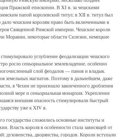
ция Пражской епископии. В XI в. за чешскими
имским папой королевский титул; в XII в. титул был
о дало чешским королям право быть включенными в
 строя Священной Римской империи. Чешские короли
ли Моравии, некоторые области Силезии, немецкие
 стимулировало углубление феодализации чешского
стро росло сеньориальное землевладение, особенно
ногочисленный слой феодалов — панов и владык.
лоя земельных магнатов. Поэтому в дальнейшем, даже
ласти, в Чехии не произошло законченного дробления
 полной мере и сеньориальная монархия. Укрепление
щавшаяся внешняя опасность стимулировали быстрый
ударству уже к XIV в.
го государства сложились основные институты и
хии. Власть короля в особенности стала зависящей от
й: духовенства, дворянства, городов. Короли вступали