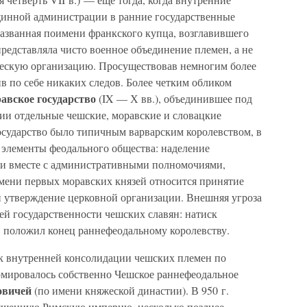
щинной администрации в ранние государственные
азванная поимени франкского купца, возглавившего
редставляла чисто военное объединение племен, а не
ческую организацию. Просуществовав немногим более
вив по себе никаких следов. Более четким обликом
авское государство
(IX — Х вв.), объединившее под
ии отдельные чешские, моравские и словацкие
сударство было типичным варварским королевством, в
 элементы феодального общества: наделение
ми вместе с административными полномочиями,
емени первых моравских князей относится принятие
 и утверждение церковной организации. Внешняя угроза
ей государственности чешских славян: натиск
в положил конец раннефеодальному королевству.
к внутренней консолидации чешских племен по
ормировалось собственно Чешское раннефеодальное
овичей
(по имени княжеской династии). В 950 г.
вященную Римскую империю, несколько позднее