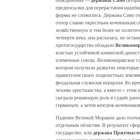
предпосылки для перерастания надоб
формы не сложились. Держава Само (н
отпор славян окрестным кочевникам) п
хозяйственную и тем более не полити
четверти века, она распалась, не оста
Великомор
протогосударства обладало
властью устойчивой княжеской династ
племенные союзы. Великоморавское го
котором получили развитие некоторые
правителем своих подвластных земля
феодальная служилая иерархия. Ко вр
чехами христианства, а вместе с этим
сыграла решающую роль в судьбе ранн
германцев, а затем венгров-кочевнико
Падение Великой Моравии дало толчо
отдельным областям. В результате сф
держава Пржемысл
государство, или
держава вошла составной частью в С