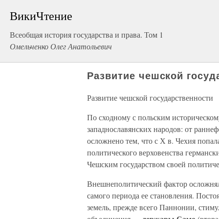
ВикиЧтение
Всеобщая история государства и права. Том 1
Омельченко Олег Анатольевич
Развитие чешской госуд
Развитие чешской государственности
По сходному с польским историческому
западнославянских народов: от раннеф
осложнено тем, что с Х в. Чехия поп
политического верховенства германски
Чешским государством своей политиче
Внешнеполитический фактор осложнял
самого периода ее становления. Посто
земель, прежде всего Паннонии, стим
державы Само
объединения —
(втора