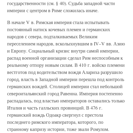
государственности (см. § 40). Судьба западной части
империи с центром в Риме сложилась иначе.
В начале V в. Римская империя стала испытывать
постоянный натиск кочевых племен и германских
народов с севера, подталкиваемых Великим
переселением народов, всколыхнувшим в IV–V вв. Азию
и Европу. Социальный кризис внутри самой империи,
распад военной организации сделал Рим неспособным к
реальному отпору новым силам. В 410 г. войско племени
вестготов под водительством вождя Алариха разрушило
город, власть в Западной империи перешла под контроль
германских вождей. Столицей империи стал небольшой
североитальянский город Равенна. Империя постепенно
распадалась, под властью императоров оставались только
Италия и часть галльских провинций. В 476 г.
германский вождь Одоакр свергнул с престола
последнего римского императора, которого, по
странному капризу истории, тоже звали Ромулом.