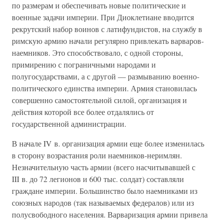
по размерам и обеспечивать новые политические и
военные задачи империи. При Диоклетиане вводится
рекрутский набор воинов с латифундистов, на службу в
римскую армию начали регулярно привлекать варваров-
наемников. Это способствовало, с одной стороны,
примирению с пограничными народами и
полугосударствами, а с другой — размыванию военно-
политического единства империи. Армия становилась
совершенно самостоятельной силой, организация и
действия которой все более отдалялись от
государственной администрации.
В начале IV в. организация армии еще более изменилась
в сторону возрастания роли наемников-неримлян.
Незначительную часть армии (всего насчитывавшей с
III в. до 72 легионов и 600 тыс. солдат) составляли
граждане империи. Большинство было наемниками из
союзных народов (так называемых федералов) или из
полусвободного населения. Варваризация армии привела