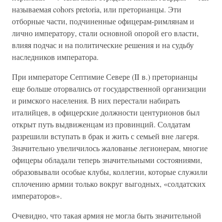
называемая cohors pretoria, или преторианцы. Эти
отборные части, подчиненные офицерам-римлянам и
лично императору, стали основной опорой его власти,
влияя подчас и на политические решения и на судьбу
наследников императора.
При императоре Септимие Севере (II в.) преторианцы
еще больше оторвались от государственной организации
и римского населения. В них перестали набирать
италийцев, в офицерские должности центурионов был
открыт путь выдвиженцам из провинций. Солдатам
разрешили вступать в брак и жить с семьей вне лагеря.
Значительно увеличилось жалованье легионерам, многие
офицеры обладали теперь значительными состояниями,
образовывали особые клубы, коллегии, которые служили
сплочению армии только вокруг выгодных, «солдатских
императоров».
Очевидно, что такая армия не могла быть значительной