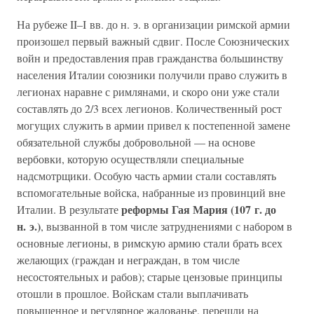
На рубеже II–I вв. до н. э. в организации римской армии
произошел первый важный сдвиг. После Союзнических
войн и предоставления прав гражданства большинству
населения Италии союзники получили право служить в
легионах наравне с римлянами, и скоро они уже стали
составлять до 2/3 всех легионов. Количественный рост
могущих служить в армии привел к постепенной замене
обязательной службы добровольной — на основе
вербовки, которую осуществляли специальные
надсмотрщики. Особую часть армии стали составлять
вспомогательные войска, набранные из провинций вне
реформы Гая Мария (107 г. до
Италии. В результате
н. э.)
, вызванной в том числе затруднениями с набором в
основные легионы, в римскую армию стали брать всех
желающих (граждан и неграждан, в том числе
несостоятельных и рабов); старые цензовые принципы
отошли в прошлое. Войскам стали выплачивать
повышенное и регулярное жалованье, перешли на