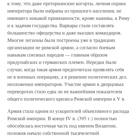
к тому, что даже преторианские когорты, личная охрана
императора были набраны из пришлого населения, не
имевшего никакой привязанности, кроме наживы, к Риму
и к задачам государства. Варвары стали составлять
большинство офицерства и даже высших командиров.
Многие легионы были построены уже в традициях
организации не римской армии, а согласно боевым
навыкам союзных народов — главным образом
придунайских и германских племен. Нередки были
случаи, когда такая армия предпочитала проявлять себя
не в военных операциях, а в решении политических дел,
низложении императоров. Участие армии в дворцовых
переворотах стало едва ли не важнейшим показателем
общего политического кризиса Римской империи к V в.
Армия стала одним из ускорителей объективного распада
Римской империи. В конце IV в. (395 г.) полностью
обособилась восточная часть под именем Византии,
положив начало собственной тысячелетней