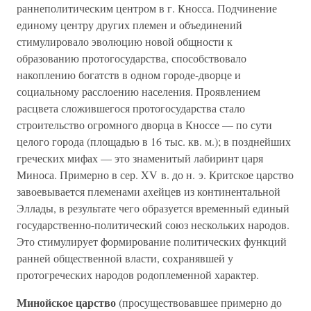
раннеполитическим центром в г. Кносса. Подчинение
единому центру других племен и объединений
стимулировало эволюцию новой общности к
образованию протогосударства, способствовало
накоплению богатств в одном городе-дворце и
социальному расслоению населения. Проявлением
расцвета сложившегося протогосударства стало
строительство огромного дворца в Кноссе — по сути
целого города (площадью в 16 тыс. кв. м.); в позднейших
греческих мифах — это знаменитый лабиринт царя
Миноса. Примерно в сер. XV в. до н. э. Критское царство
завоевывается племенами ахейцев из континентальной
Эллады, в результате чего образуется временный единый
государственно-политический союз нескольких народов.
Это стимулирует формирование политических функций
ранней общественной власти, сохранявшей у
протогреческих народов родоплеменной характер.
Минойское царство
(просуществовавшее примерно до