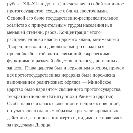
рубежа XII–XI вв. до н. э.) представляло собой типичное
протогосударство, сходное с ближневосточными.
Основой его было государственно-распределительное
хозяйство с принудительным трудом населения и, в
меньшей степени, рабов. Концентрация этого
распределения во власти царского клана, занимавшего
Дворец, позволило довольно быстро сложиться
прослойке богатой знати, связанной с жреческими
функциями и раздачей общественно-государственных
запасов. Глава царства был и верховным жрецом, причем
вся протогосударственная иерархия была порождена
выполнением религиозных обрядов — Минойское
царство было вариантом священного протогосударства,
теократии (подобно Египту эпохи Раннего царства).
Особа царя считалась священной и неприкосновенной,
он участвовал главным образом в ритуализированных
действиях, в принесении жертв и, видимо, не появлялся
за пределами Дворца.