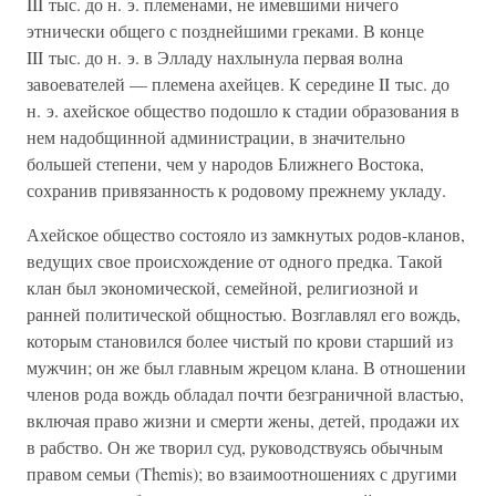
III тыс. до н. э. племенами, не имевшими ничего
этнически общего с позднейшими греками. В конце
III тыс. до н. э. в Элладу нахлынула первая волна
завоевателей — племена ахейцев. К середине II тыс. до
н. э. ахейское общество подошло к стадии образования в
нем надобщинной администрации, в значительно
большей степени, чем у народов Ближнего Востока,
сохранив привязанность к родовому прежнему укладу.
Ахейское общество состояло из замкнутых родов-кланов,
ведущих свое происхождение от одного предка. Такой
клан был экономической, семейной, религиозной и
ранней политической общностью. Возглавлял его вождь,
которым становился более чистый по крови старший из
мужчин; он же был главным жрецом клана. В отношении
членов рода вождь обладал почти безграничной властью,
включая право жизни и смерти жены, детей, продажи их
в рабство. Он же творил суд, руководствуясь обычным
правом семьи (Themis); во взаимоотношениях с другими