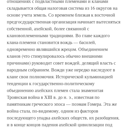
отношениях с подвластными племенами и кланами
складывается общая налоговая система из 16 округов на
основе учета земель. Со временем близкая к восточной
предгосдударственная организация начинает вытесняться
собственной, ахейской, более связанной с
клановоплеменными традициями. Во главе каждого
клана-племени становится вождь — басилей,
одновременно являвшийся жрецом. Объединением
кланов (что стимулировалось обычно внешними
причинами) руководит совет вождей, делящий власть с
народным собранием. Вожди уже нередко наследуют в
клане свои полномочия. Исторической кульминацией
тенденции к государственно-политическому
объединению ахейских племен стала знаменитая
Троянская война в XIII в. до н. э., известная по
памятникам греческого эпоса — поэмам Гомера. Эта же
война стала, по-видимому, одним из факторов
последующего упадка ахейских обществ, их разобщения,
и в конце концов падения ахейской цивилизации под