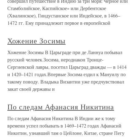
совершил путешествие в Индию за три моря: Черное или
Стамболийское, Каспийское» или Дербентское
(Хвалинское), Гиндустанское или Индейское, в 1466–
1472 гг. Ему принадлежит первое в европейской
Хожение Зосимы
Хожение Зосимы В Царьграде при де Ланнуа побывал
русский человек.Зосима, иеродиакон Троице-
Сергиевской лавры, посетил Царьград дважды — в 1414
и 1420–1421 годах.Впервые Зосима ездил к Мануилу по
такому поводу. Владыка Византии уже предчувствовал
закат своей державы и
По следам Афанасия Никитина
По следам Афанасия Никитина В Индии же к тому
времени успел побывать в 1469–1472 годах Афанасий
Никитин, узнавший там о Цейлоне, Китае, стране Пегу