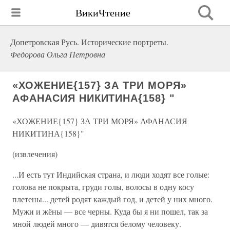
ВикиЧтение
Допетровская Русь. Исторические портреты.
Федорова Ольга Петровна
«ХОЖЕНИЕ{157} ЗА ТРИ МОРЯ»
АФАНАСИЯ НИКИТИНА{158} "
«ХОЖЕНИЕ{157} ЗА ТРИ МОРЯ» АФАНАСИЯ
НИКИТИНА{158}"
(извлечения)
...И есть тут Индийская страна, и люди ходят все голые:
голова не покрыта, груди голы, волосы в одну косу
плетены... детей родят каждый год, и детей у них много.
Мужи и жёны — все черны. Куда бы я ни пошел, так за
мной людей много — дивятся белому человеку.