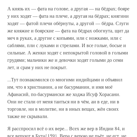
А князь их — фата на голове, а другая — на бёдрах; бояре
у них ходят — фата на плече, а другая на бёдрах; княгини
ходят — фатой плечи обёрнуты, а другой — бёдра. Слуги
же княжие и боярские — фата на бёдрах обогнута, щит да
меч в руках, а другие с копьями, или с ножками, или с
саблями, пли с луками и стрелами. И все голые, босые и
сильные. А женки ходят с непокрытой головой в голыми
грудями; мальчики же и девочки ходят голыми до семи
лет, и срам у них не покрыт.
...Тут познакомился со многими индийцами и объявил
им, что я христианин, а не басурманин, и имя моё
Афанасий, по-басурмански же ходжа Исуф Хорасани.
Они не стали от меня таиться ни в чём, аи в еде, ни в
торговле, ни в молитве, ни в иных вещах, жён своих
также не скрывали.
Я расспросил всё о их вере... Всех же вер в Индии 84, и
все веруют в Бута{159}. Вера с верою не пьёт, не ест, не