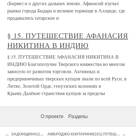
(Бирме) и о других дальних землях. Афанасий изучал
рынки города Бидара и великое торжище в Алланде, где
продавались татарские и
§ 15. ПУТЕШЕСТВИЕ АФАНАСИЯ
НИКИТИНА В ИНДИЮ
§ 15. ПУТЕШЕСТВИЕ АФАНАСИЯ НИКИТИНА В
ИНДИЮ Благополучие Тверского княжества во многом
зависело от развития торговли. Активных и
предприимчивых тверских купцов знали по всей Руси, в
Литве, Золотой Орде, генуэзских колониях в
Крыму.Далёкие странствия купцов за пределы
О проекте
Разделы
←
→
ЗАДОНЩИНА{148} (извлечение)
АМБРОДЖО КОНТАРИНИ[161] ПУТЕШЕСТВИЕ В ПЕРСИЮ (извлечения)