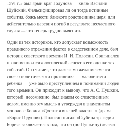
1591 г.» был ярый враг Годунова — князь Василий
Шуйский. Фальсифицировал ли он тогда истинные
события, боясь мести близкого родственника царя, или
действительно царевич погиб в результате несчастного
случая — это теперь трудно выяснить.
Один из тех историков, кто допускает возможность
правдивого отражения фактов в следственном деле, был
историк советского времени И. И. Полосин. Оригинален
нравственно-психологический аспект в его оценке тех
событий. Он считает, что даже само желание смерти
своего политического противника — малолетнего
ребёнка — уже было преступлением в понимании людей
того времени. Он приходит к выводу, что А. С. Пушкин,
который, несомненно, был знаком со следственным
делом, именно эту мысль и утверждал в знаменитом
монологе Бориса «Достиг я высшей власти...» (драма
«Борис Годунов»). Полосин писал: «Глубина трагедии
Бориса заключается в том, что он (по Пушкину) лелеял