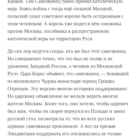
Краков. Там Самозванец тайно принял католическую
веру. Боясь войны с тогда ещё сильной Москвой,
польский сенат советовал королю быть осторожным с
этим человеком. А король уже видел в нём союзника
против Москвы, пособника в распространении
католической веры на территории Руси.
До сих пор ведутся споры, кто же был этот самозванец.
Но совершенно точно, что это был не поляк и не
уроженец Западной России, а человек из Московской
Руси. Царь Борис объявил, что самозванец — бежавший
из московского Чудова монастыря чернец Гришка
Отрепьев. Эту версию многие историки поддерживают.
Но царскому объявлению не желали верить многие
жители Москвы. Более того, они хотели, чтобы царевич
был жив, чтобы он скорее вернулся из Польши и занял
русский стол, несмотря на то, что во всех русских
церквах самозванца проклинали. А вот на призыв
Лжедмитрия поддержать его откликнулись не только