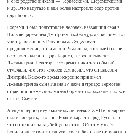
и с их родственниками — Черкасскими, Шереметевыми
и др. Это напугало и ещё более настроило бояр против
царя Бориса.
Боярами и был подготовлен человек, назвавший себя в
Польше царевичем Дмитрием, якобы чудом спасшимся от
убийц, посланных Годуновым. Существует
предположение, что именно Романовы, которые больше
всех пострадали от царя Бориса, и «воспитывали»
Лжедмитрия. Некоторые современники тех событий
отмечали, что этот человек сам верил, что он царевич
Дмитрий. Какое-то время искренне принимал
Лжедмитрия за сына Ивана IV даже патриарх Гермоген,
отдавший позже свою жизнь борьбе с полыхавшей по все
стране Смутой.
А еще в период неурожайных лет начала XVII в. в народе
стали говорить, что гнев Божий карает народ Руси за то,
что он терпит царя-убийцу на столе. Об этом узнаёт
Борис и ищет своих недругов среди бояр, уже откровенно