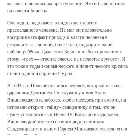
мысль... о возможном преступлении. Это и было пятном
на совести Бориса».
Очевидно, надо иметь в виду и менталитет
православного человека. Не мог он положительно
воспринимать факт прихода к власти человека в
результате загадочной, более того, подозрительной
гибели ребёнка. Даже если Борис и не был причастен к
этому, «грех — строить счастье на несчастье другого». И
это тоже в годы экономического и политического кризиса
станет одной из причин Смуты.
В 1603 г. в Польше появился человек, который назвался
царевичем Дмитрием. Он служил у князя Адама
Вишневецкого и, заболев, якобы находясь при смерти, на
исповеди открыл «тайну» священнику о том, что он
чудом спасшийся сын Ивана IV. Когда он выздоровел,
Вишневецкий вместе со своим родственником
Сандомирским и паном Юрием Мни-шеком отвезли его в