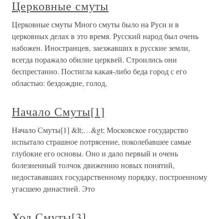
Церковные смуты
Церковные смуты Много смуты было на Руси и в
церковных делах в это время. Русский народ был очень
набожен. Иностранцев, заезжавших в русские земли,
всегда поражало обилие церквей. Строились они
беспрестанно. Постигла какая-либо беда город с его
областью: бездождие, голод,
Начало Смуты[1]
Начало Смуты[1] &lt;…&gt; Московское государство
испытало страшное потрясение, поколебавшее самые
глубокие его основы. Оно и дало первый и очень
болезненный толчок движению новых понятий,
недостававших государственному порядку, построенному
угасшею династией. Это
Ход Смуты[3]