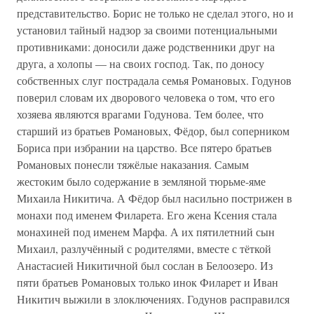
представительство. Борис не только не сделал этого, но и
установил тайный надзор за своими потенциальными
противниками: доносили даже родственники друг на
друга, а холопы — на своих господ. Так, по доносу
собственных слуг пострадала семья Романовых. Годунов
поверил словам их дворового человека о том, что его
хозяева являются врагами Годунова. Тем более, что
старший из братьев Романовых, Фёдор, был соперником
Бориса при избрании на царство. Все пятеро братьев
Романовых понесли тяжёлые наказания. Самым
жестоким было содержание в земляной тюрьме-яме
Михаила Никитича. А Фёдор был насильно пострижен в
монахи под именем Филарета. Его жена Ксения стала
монахиней под именем Марфа. А их пятилетний сын
Михаил, разлучённый с родителями, вместе с тёткой
Анастасией Никитичной был сослан в Белоозеро. Из
пяти братьев Романовых только инок Филарет и Иван
Никитич выжили в злоключениях. Годунов расправился