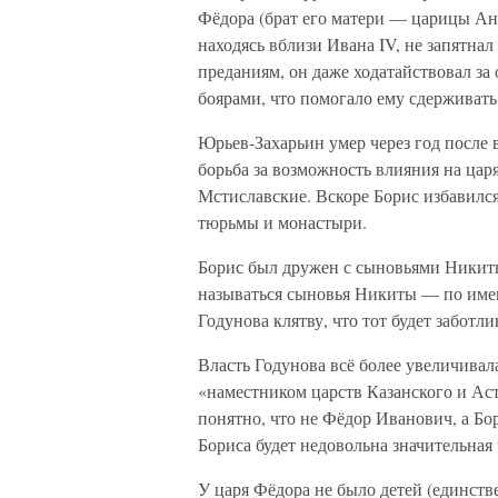
Фёдора (брат его матери — царицы Ан
находясь вблизи Ивана IV, не запятн
преданиям, он даже ходатайствовал з
боярами, что помогало ему сдерживать
Юрьев-Захарьин умер через год после 
борьба за возможность влияния на цар
Мстиславские. Вскоре Борис избавился
тюрьмы и монастыри.
Борис был дружен с сыновьями Никит
называться сыновья Никиты — по имени
Годунова клятву, что тот будет забот
Власть Годунова всё более увеличивал
«наместником царств Казанского и Ас
понятно, что не Фёдор Иванович, а Б
Бориса будет недовольна значительная
У царя Фёдора не было детей (единстве