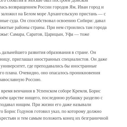
ась возвращением России городов Ям, Иван город и
нов заложил на Белом море Архангельскую пристань — с
нные суда. Он способствовал освоению Сибири: давал
обжитые районы страны. При нем строились там города
олжье: Самара, Саратов, Царицын, Уфа — тоже
 дальнейшего развития образования в стране. Он
аницу, приглашал иностранных специалистов. Он даже
 университет, где преподавались бы иностранные
ого плана. Очевидно, оно опасалось проникновения
православную Россию.
 время венчания в Успенском соборе Кремля, Борис
в моём царстве нищего, последнюю рубашку разделю с
 подавал нищим. При жизни его даже называли
о Борис Годунов готовил указ, по которому должно
крестьян и тем самым положить конец их безграничной