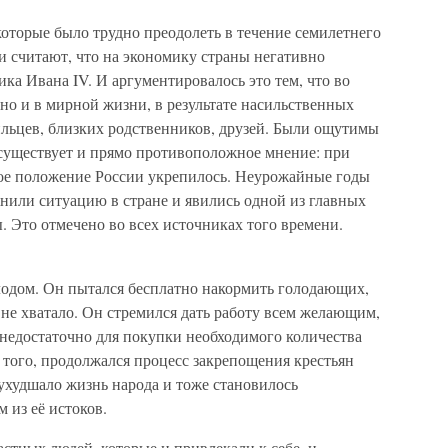
которые было трудно преодолеть в течение семилетнего
и считают, что на экономику страны негативно
ка Ивана IV. И аргументировалось это тем, что во
 но и в мирной жизни, в результате насильственных
ильцев, близких родственников, друзей. Были ощутимы
существует и прямо противоположное мнение: при
ое положение России укрепилось. Неурожайные годы
жнили ситуацию в стране и явились одной из главных
 Это отмечено во всех источниках того времени.
олодом. Он пытался бесплатно накормить голодающих,
ы не хватало. Он стремился дать работу всем желающим,
 недостаточно для покупки необходимого количества
 того, продолжался процесс закрепощения крестьян
 ухудшало жизнь народа и тоже становилось
 из её истоков.
астных людей, которые и привлекали к себе, и