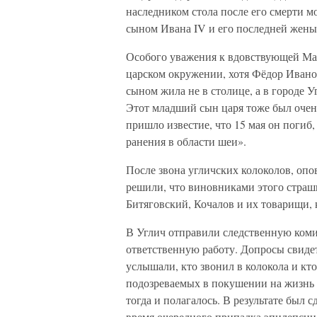
наследником стола после его смерти м
сыном Ивана IV и его последней жен
Особого уважения к вдовствующей Мар
царском окружении, хотя Фёдор Ивано
сыном жила не в столице, а в городе 
Этот младший сын царя тоже был очень
пришло известие, что 15 мая он погиб
ранения в области шеи».
После звона угличских колоколов, опо
решили, что виновниками этого страш
Битяговский, Кочалов и их товарищи, 
В Углич отправили следственную коми
ответственную работу. Допросы свидет
услышали, кто звонил в колокола и кто
подозреваемых в покушении на жизнь 
тогда и полагалось. В результате был 
время очередного припадка эпилепсии