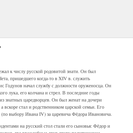
ь
ежал к числу русской родовитой знати. Он был
ета, пришедшего когда-то в XIV в. служить
ис Годунов начал службу с должности оруженосца. Он
кого лука, его колчана и стрел. В последние годы
из знатных царедворцев. Он был женат на дочери
 вскоре стал и родственником царской семьи. Его
 (по выбору Ивана IV) за царевича Фёдора Ивановича.
ндентами на русский стол стали его сыновья: Фёдор и
чились две враждебные друг другу политические