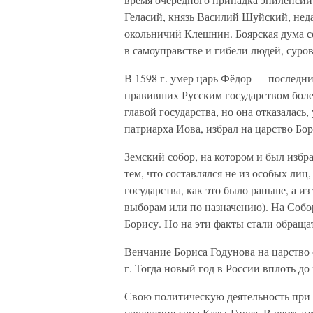
Геласий, князь Василий Шуйский, нед
окольничий Клешнин. Боярская дума с
в самоуправстве и гибели людей, суров
В 1598 г. умер царь Фёдор — последн
правивших Русским государством боле
главой государства, но она отказалась
патриарха Иова, избрал на царство Бо
Земский собор, на котором и был избр
тем, что составлялся не из особых ли
государства, как это было раньше, а из
выборам или по назначению). На Собо
Борису. Но на эти факты стали обраща
Венчание Бориса Годунова на царство 
г. Тогда новый год в России вплоть до 
Свою политическую деятельность при 
нашествие хана Казы-Гирея. В честь э