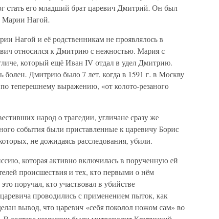
ог стать его младший брат царевич Дмитрий. Он был
ы Марии Нагой.
ии Нагой и её родственникам не проявлялось в
вич относился к Дмитрию с нежностью. Мария с
Угличе, который ещё Иван IV отдал в удел Дмитрию.
 болен. Дмитрию было 7 лет, когда в 1591 г. в Москву
, по теперешнему выражению, «от колото-резаного
вестивших народ о трагедии, угличане сразу же
ного события были приставленные к царевичу Борис
которых, не дожидаясь расследования, убили.
ссию, которая активно включилась в порученную ей
елей происшествия и тех, кто первыми о нём
 это поручал, кто участвовал в убийстве
царевича проводились с применением пыток, как
сделан вывод, что царевич «себя поколол ножом сам» во
. В составе комиссии были митрополит Крутицкий