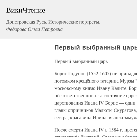
ВикиЧтение
Допетровская Русь. Исторические портреты.
Федорова Ольга Петровна
Первый выбранный цар
Первый выбранный царь
Борис Годунов (1552-1605) не принадл
потомком крещёного татарина Мурзы Ч
московскому князю Ивану Калите. Бор
нёс ответственность за состояние царс
царствования Ивана IV Борис — один 
главы опричников Малюты Скуратова, а
сестра, красавица Ирина, вышла замуж
После смерти Ивана IV в 1584 г, прете
двухлетний Дмитрий. Сразу же обозна