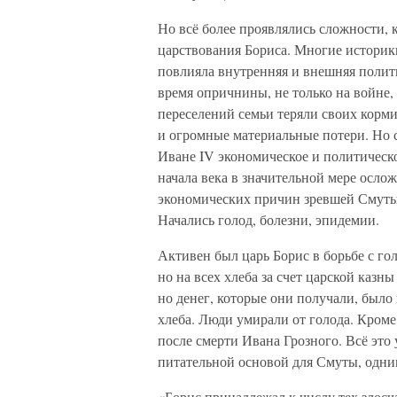
Но всё более проявлялись сложности, 
царствования Бориса. Многие историк
повлияла внутренняя и внешняя полити
время опричнины, не только на войне,
переселений семьи теряли своих корм
и огромные материальные потери. Но 
Иване IV экономическое и политическ
начала века в значительной мере осло
экономических причин зревшей Смуты.
Начались голод, болезни, эпидемии.
Активен был царь Борис в борьбе с г
но на всех хлеба за счет царской казн
но денег, которые они получали, было
хлеба. Люди умирали от голода. Кроме
после смерти Ивана Грозного. Всё это
питательной основой для Смуты, одним
«Борис принадлежал к числу тех злосч