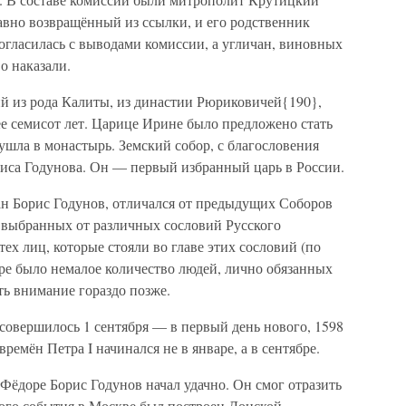
авно возвращённый из ссылки, и его родственник
огласилась с выводами комиссии, а угличан, виновных
о наказали.
ий из рода Калиты, из династии Рюриковичей{190},
е семисот лет. Царице Ирине было предложено стать
, ушла в монастырь. Земский собор, с благословения
риса Годунова. Он — первый избранный царь в России.
ан Борис Годунов, отличался от предыдущих Соборов
ц, выбранных от различных сословий Русского
 тех лиц, которые стояли во главе этих сословий (по
ре было немалое количество людей, лично обязанных
ть внимание гораздо позже.
совершилось 1 сентября — в первый день нового, 1598
времён Петра I начинался не в январе, а в сентябре.
Фёдоре Борис Годунов начал удачно. Он смог отразить
того события в Москве был построен Донской