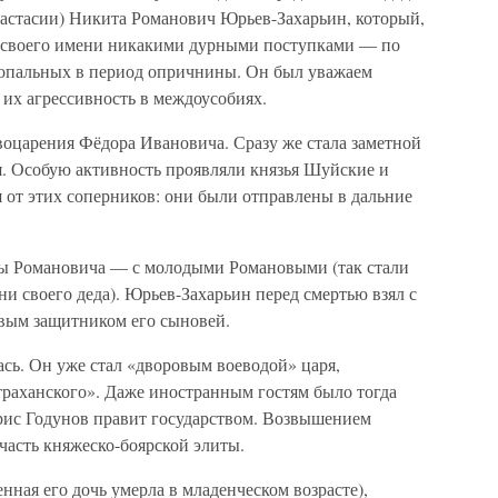
астасии) Никита Романович Юрьев-Захарьин, который,
ал своего имени никакими дурными поступками — по
а опальных в период опричнины. Он был уважаем
 их агрессивность в междоусобиях.
воцарения Фёдора Ивановича. Сразу же стала заметной
я. Особую активность проявляли князья Шуйские и
 от этих соперников: они были отправлены в дальние
ы Романовича — с молодыми Романовыми (так стали
 своего деда). Юрьев-Захарьин перед смертью взял с
ливым защитником его сыновей.
ась. Он уже стал «дворовым воеводой» царя,
траханского». Даже иностранным гостям было тогда
орис Годунов правит государством. Возвышением
 часть княжеско-боярской элиты.
нная его дочь умерла в младенческом возрасте),