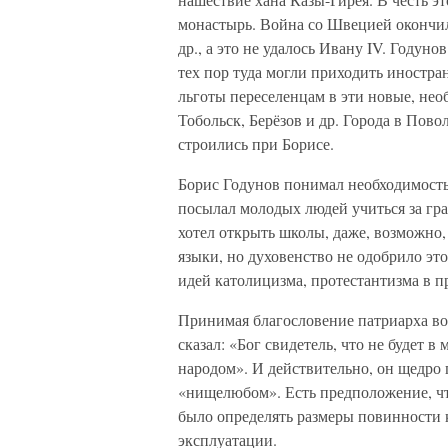
монастырь. Война со Швецией окончил
др., а это не удалось Ивану IV. Году
тех пор туда могли приходить иностра
льготы переселенцам в эти новые, не
Тобольск, Берёзов и др. Города в Пов
строились при Борисе.
Борис Годунов понимал необходимость
посылал молодых людей учиться за гр
хотел открыть школы, даже, возможно,
языки, но духовенство не одобрило эт
идей католицизма, протестантизма в 
Принимая благословение патриарха во
сказал: «Бог свидетель, что не будет 
народом». И действительно, он щедро
«нищелюбом». Есть предположение, чт
было определять размеры повинности 
эксплуатации.