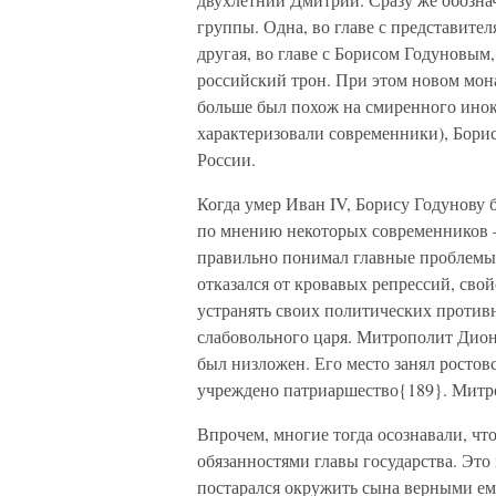
группы. Одна, во главе с представител
другая, во главе с Борисом Годуновым,
российский трон. При этом новом мона
больше был похож на смиренного инок
характеризовали современники), Борис
России.
Когда умер Иван IV, Борису Годунову б
по мнению некоторых современников —
правильно понимал главные проблемы 
отказался от кровавых репрессий, сво
устранять своих политических против
слабовольного царя. Митрополит Дион
был низложен. Его место занял ростов
учреждено патриаршество{189}. Митр
Впрочем, многие тогда осознавали, что
обязанностями главы государства. Это
постарался окружить сына верными ем