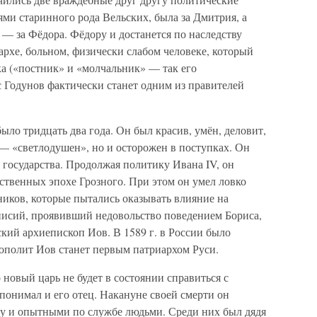
ями старинного рода Вельских, была за Дмитрия, а
 — за Фёдора. Фёдору и достанется по наследству
рхе, больном, физически слабом человеке, который
а («постник» и «молчальник» — так его
 Годунов фактически станет одним из правителей
ыло тридцать два года. Он был красив, умён, деловит,
 «светлодушен», но и осторожен в поступках. Он
государства. Продолжая политику Ивана IV, он
йственных эпохе Грозного. При этом он умел ловко
ников, которые пытались оказывать влияние на
исий, проявивший недовольство поведением Бориса,
ский архиепископ Иов. В 1589 г. в России было
ополит Иов станет первым патриархом Руси.
 новый царь не будет в состоянии справиться с
 понимал и его отец. Накануне своей смерти он
у и опытными по службе людьми. Среди них был дядя