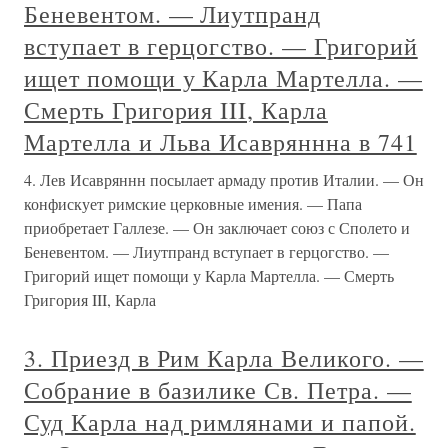
Беневентом. — Лиутпранд
вступает в герцогство. — Григорий
ищет помощи у Карла Мартелла. —
Смерть Григория III, Карла
Мартелла и Льва Исавряннна в 741
4. Лев Исавряннн посылает армаду против Италии. — Он
конфискует римские церковные имения. — Папа
приобретает Галлезе. — Он заключает союз с Сполето и
Беневентом. — Лиутпранд вступает в герцогство. —
Григорий ищет помощи у Карла Мартелла. — Смерть
Григория III, Карла
3. Приезд в Рим Карла Великого. —
Собрание в базилике Св. Петра. —
Суд Карла над римлянами и папой.