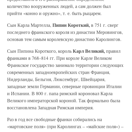
количество вооруженных людей, а сам должен был
прийти «конно и оружно», т. е. быть рыцарем.
Пипин Короткий,
Сын Карла Мартелла,
в 751 г. сверг
последнего франкского короля из династии Меровингов,
основав тем самым королевскую династию Каролингов.
Карл Великий,
Сын Пипина Короткого, король
правил
франками в 768–814 гг. При короле Карле Великом
Франкское государство занимало территории следующих
современных западноевропейских стран Франция,
Нидерланды, Бельгия, Люксембург, Швейцария,
западные земли Германии, северные провинции Италии
и Испании. В 800 г. папа римский короновал Карла
Великого императорской короной. Так формально была
восстановлена Западная Римская империя.
Раз в год все свободные франки собирались на
«мартовские поля» (при Каролингах – «майские поля») –