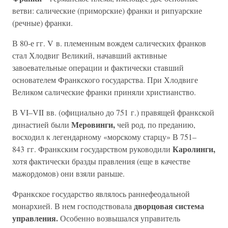
ветви: салические (приморские) франки и рипуарские
(речные) франки.
В 80-е гг. V в. племенным вождем салических франков
стал Хлодвиг Великий, начавший активные
завоевательные операции и фактически ставший
основателем Франкского государства. При Хлодвиге
Великом салические франки приняли христианство.
В VI–VII вв. (официально до 751 г.) правящей франкской
Меровинги,
династией были
чей род, по преданию,
восходил к легендарному «морскому старцу» В 751–
Каролинги,
843 гг. Франкским государством руководили
хотя фактически бразды правления (еще в качестве
мажордомов) они взяли раньше.
Франкское государство являлось раннефеодальной
дворцовая система
монархией. В нем господствовала
управления.
Особенно возвышался управитель