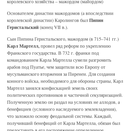
королевского хозяйства – мажордом (майордом)
Основателем династии мажордомов (а впоследствии
Пипин
королевской династии) Каролингов был
Геристальский
(конец VII в.).
Сын Пипина Геристальского, мажордом (в 715–741 гг.)
Карл Мартелл,
провел ряд реформ по укреплению
Франкского государства. В 732 г. франки под
командованием Карла Мартелла сумели разгромить
арабов под Пуатье, чем защитили всю Европу от
мусульманского вторжения за Пиренеи. Для создания
конного войска, необходимого для обороны страны, Карл
Мартелл занялся конфискацией земель своих
политических противников и частичной секуляризацией.
Полученную землю он раздал на условиях не аллодов, а
бенефициев (условного наследуемого землевладения),
что заложило основу феодальной системы. Каждый,
получивший бенефиций от Карла Мартелла, обязан был
предоставить в его распоряжение определенное