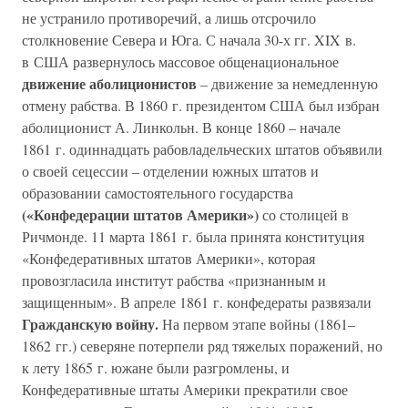
не устранило противоречий, а лишь отсрочило
столкновение Севера и Юга. С начала 30-х гг. XIX в.
в США развернулось массовое общенациональное
движение аболиционистов
– движение за немедленную
отмену рабства. В 1860 г. президентом США был избран
аболиционист А. Линкольн. В конце 1860 – начале
1861 г. одиннадцать рабовладельческих штатов объявили
о своей сецессии – отделении южных штатов и
образовании самостоятельного государства
(«Конфедерации штатов Америки»)
со столицей в
Ричмонде. 11 марта 1861 г. была принята конституция
«Конфедеративных штатов Америки», которая
провозгласила институт рабства «признанным и
защищенным». В апреле 1861 г. конфедераты развязали
Гражданскую войну.
На первом этапе войны (1861–
1862 гг.) северяне потерпели ряд тяжелых поражений, но
к лету 1865 г. южане были разгромлены, и
Конфедеративные штаты Америки прекратили свое