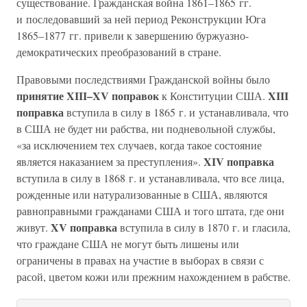
существование. Гражданская война 1861–1865 гг.
и последовавший за ней период Реконструкции Юга
1865–1877 гг. привели к завершению буржуазно-
демократических преобразований в стране.
Правовыми последствиями Гражданской войны было
принятие XIII–XV поправок
XIII
к Конституции США.
поправка
вступила в силу в 1865 г. и устанавливала, что
в США не будет ни рабства, ни подневольной службы,
«за исключением тех случаев, когда такое состояние
XIV поправка
является наказанием за преступления».
вступила в силу в 1868 г. и устанавливала, что все лица,
рожденные или натурализованные в США, являются
равноправными гражданами США и того штата, где они
XV поправка
живут.
вступила в силу в 1870 г. и гласила,
что граждане США не могут быть лишены или
ограничены в правах на участие в выборах в связи с
расой, цветом кожи или прежним нахождением в рабстве.