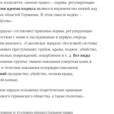
ти излагается «ленное право» – нормы, регулирующие
ми идеями кодекса
являются верховенство князей над
х областей Германии. В этом смысле кодекс –
буллы».
ерцала» составляют правовые нормы, регулирующие
етствии с ними к наследованию в первую очередь
тем женского. «Саксонское зерцало» без всякой системы
аемых преступными: грабеж, кража, поджог, убийство,
Все виды
лесных повреждений, оскорбление и т. д.
новные группы: тяжкие наказания (смертная казнь в
 и телесные наказания позорящие наказания.
ений
(колдовство, убийство, ночная кража,
ной казнью.
ом зерцале изложены теоретические правовые
ового германского общества, а также политико-
ловное и уголовно-процессуальное право