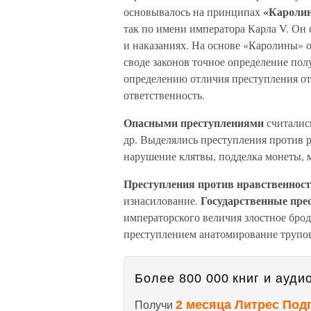
«Кароли
основывалось на принципах
так по имени императора Карла V. Он 
и наказаниях. На основе «Каролины» о
своде законов точное определение пол
определению отличия преступления от
ответственность.
Опасными преступлениями
считалис
др. Выделялись преступления против р
нарушение клятвы, подделка монеты, м
Преступления против нравственнос
Государственные пре
изнасилование.
императорского величия злостное брод
преступлением анатомирование трупо
Более 800 000 книг и аудио
2 месяца Литрес Под
Получи