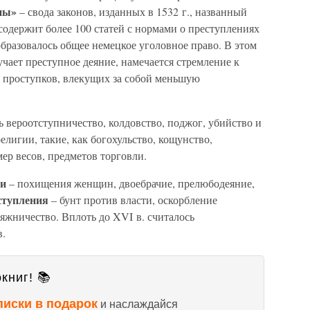
ны»
– свода законов, изданных в 1532 г., названный
содержит более 100 статей с нормами о преступлениях
бразовалось общее немецкое уголовное право. В этом
учает преступное деяние, намечается стремление к
 проступков, влекущих за собой меньшую
ь вероотступничество, колдовство, поджог, убийство и
елигии, такие, как богохульство, кощунство,
ер весов, предметов торговли.
ти
– похищения женщин, двоебрачие, прелюбодеяние,
ступления
– бунт против власти, оскорбление
яжничество. Вплоть до XVI в. считалось
в.
книг! 📚
писки в подарок
и наслаждайся