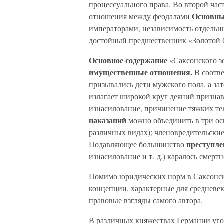
процессуального права. Во второй час
Основны
отношения между феодалами
императорами, независимость отдельны
достойный предшественник «Золотой 
Основное содержание
«Саксонского з
имущественные отношения.
В соотв
призывались дети мужского пола, а за
излагает широкой круг деяний признав
изнасилование, причинение тяжких те
наказаний
можно объединить в три ос
различных видах); членовредительские
преступл
Подавляющее большинство
изнасилование и т. д.) каралось смерт
Помимо юридических норм в Саксонск
концепции, характерные для средневек
правовые взгляды самого автора.
В различных княжествах Германии уго