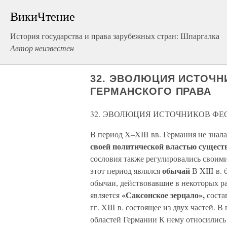
ВикиЧтение
История государства и права зарубежных стран: Шпаргалка
Автор неизвестен
32. ЭВОЛЮЦИЯ ИСТОЧ
ГЕРМАНСКОГО ПРАВА
32. ЭВОЛЮЦИЯ ИСТОЧНИКОВ ФЕ
В период X–XIII вв. Германия не знал
своей политической властью сущест
сословия также регулировались свои
обычай
этот период являлся
В XIII в.
обычаи, действовавшие в некоторых р
«Саксонское зерцало»,
является
соста
гг. XIII в. состоящее из двух частей. 
областей Германии К нему относились