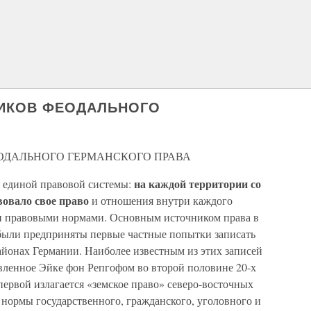
НИКОВ ФЕОДАЛЬНОГО
ОДАЛЬНОГО ГЕРМАНСКОГО ПРАВА
на каждой территории со
а единой правовой системы:
вовало свое право
и отношения внутри каждого
ми правовыми нормами. Основным источником права в
 были предприняты первые частные попытки записать
айонах Германии. Наиболее известным из этих записей
вленное Эйке фон Репгофом во второй половине 20-х
В первой излагается «земское право» северо-восточных
 нормы государственного, гражданского, уголовного и