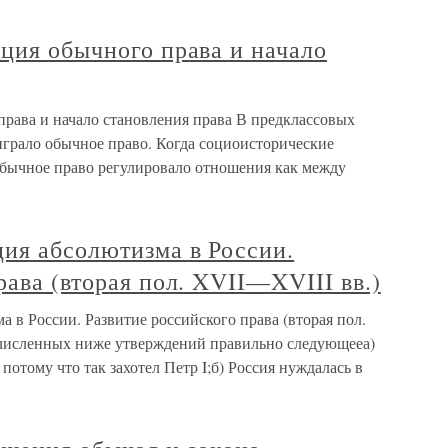
ция обычного права и начало
права и начало становления права В предклассовых
играло обычное право. Когда социоисторические
бычное право регулировало отношения как между
ия абсолютизма в России.
рава (вторая пол. XVII—XVIII вв.)
в России. Развитие российского права (вторая пол.
ечисленных ниже утверждений правильно следующееа)
 потому что так захотел Петр I;б) Россия нуждалась в