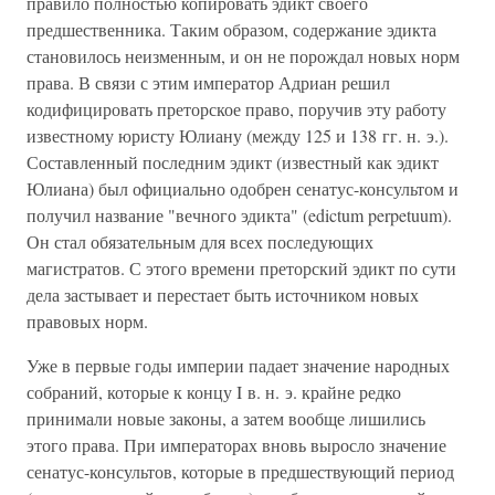
правило полностью копировать эдикт своего
предшественника. Таким образом, содержание эдикта
становилось неизменным, и он не порождал новых норм
права. В связи с этим император Адриан решил
кодифицировать преторское право, поручив эту работу
известному юристу Юлиану (между 125 и 138 гг. н. э.).
Составленный последним эдикт (известный как эдикт
Юлиана) был официально одобрен сенатус-консультом и
получил название "вечного эдикта" (edictum perpetuum).
Он стал обязательным для всех последующих
магистратов. С этого времени преторский эдикт по сути
дела застывает и перестает быть источником новых
правовых норм.
Уже в первые годы империи падает значение народных
собраний, которые к концу I в. н. э. крайне редко
принимали новые законы, а затем вообще лишились
этого права. При императорах вновь выросло значение
сенатус-консультов, которые в предшествующий период