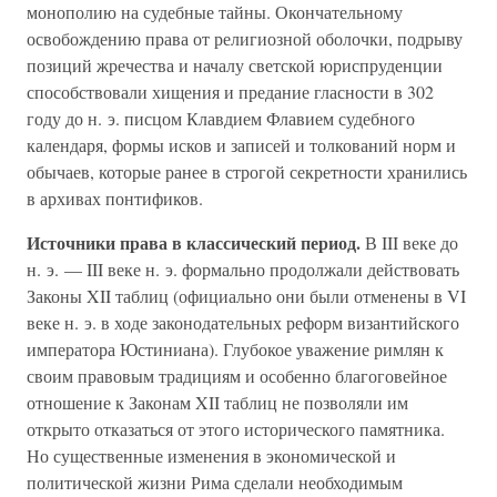
монополию на судебные тайны. Окончательному
освобождению права от религиозной оболочки, подрыву
позиций жречества и началу светской юриспруденции
способствовали хищения и предание гласности в 302
году до н. э. писцом Клавдием Флавием судебного
календаря, формы исков и записей и толкований норм и
обычаев, которые ранее в строгой секретности хранились
в архивах понтификов.
Источники права в классический период.
В III веке до
н. э. — III веке н. э. формально продолжали действовать
Законы XII таблиц (официально они были отменены в VI
веке н. э. в ходе законодательных реформ византийского
императора Юстиниана). Глубокое уважение римлян к
своим правовым традициям и особенно благоговейное
отношение к Законам XII таблиц не позволяли им
открыто отказаться от этого исторического памятника.
Но существенные изменения в экономической и
политической жизни Рима сделали необходимым