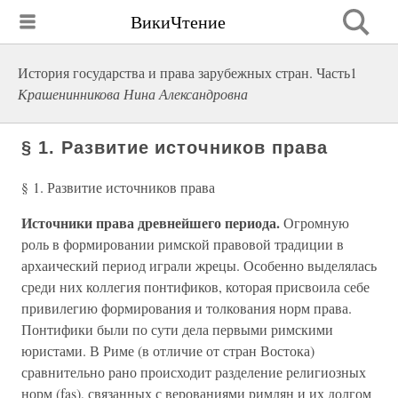
ВикиЧтение
История государства и права зарубежных стран. Часть1
Крашенинникова Нина Александровна
§ 1. Развитие источников права
§ 1. Развитие источников права
Источники права древнейшего периода.
Огромную
роль в формировании римской правовой традиции в
архаический период играли жрецы. Особенно выделялась
среди них коллегия понтификов, которая присвоила себе
привилегию формирования и толкования норм права.
Понтифики были по сути дела первыми римскими
юристами. В Риме (в отличие от стран Востока)
сравнительно рано происходит разделение религиозных
норм (fas), связанных с верованиями римлян и их долгом