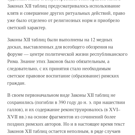
Законах XII таблиц предусматривалось использование
клятв и совершение других ритуальных действий, право
уже было отделено от религиозных норм и приобрело
светский характер.
Законы XII таблиц были выполнены на 12 медных
досках, выставленных для всеобщего обозрения на
форуме — центре политической жизни республиканского
Рима. Знание этих Законов было обязательным, а
следовательно, с их принятия стало необходимым
светское правовое воспитание (образование) римских
граждан.
В своем первоначальном виде Законы XII таблиц не
сохранились (погибли в 390 году до н. э. при нашествии
галлов), и их содержание реконструировалось (в XVI–
XVII вв.) на основе фрагментов из сочинений более
поздних римских авторов. Но и в настоящее время текст
Законов XII таблиц остается неполным, в ряде случаев