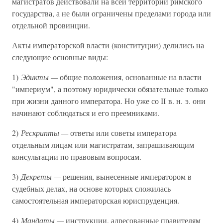
магистратов действовали на всей территории римского
государства, а не были ограничены пределами города или
отдельной провинции.
Акты императорской власти (конституции) делились на
следующие основные виды:
1)
Эдикты —
общие положения, основанные на власти
"империум", а поэтому юридически обязательные только
при жизни данного императора. Но уже со II в. н. э. они
начинают соблюдаться и его преемниками.
2)
Рескрипты —
ответы или советы императора
отдельным лицам или магистратам, запрашивающим
консультации по правовым вопросам.
3)
Декреты —
решения, вынесенные императором в
судебных делах, на основе которых сложилась
самостоятельная императорская юриспруденция.
4)
Мандаты —
инструкции, адресованные правителям