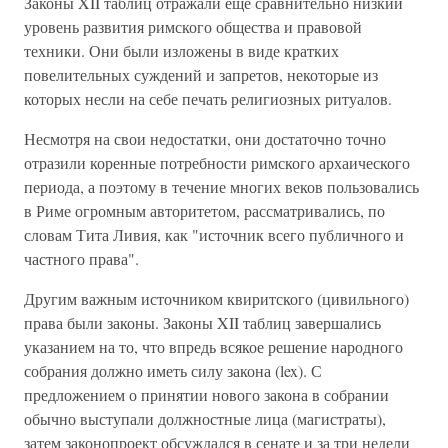
Законы XII таблиц отражали еще сравнительно низкий
уровень развития римского общества и правовой
техники. Они были изложены в виде кратких
повелительных суждений и запретов, некоторые из
которых несли на себе печать религиозных ритуалов.
Несмотря на свои недостатки, они достаточно точно
отразили коренные потребности римского архаического
периода, а поэтому в течение многих веков пользовались
в Риме огромным авторитетом, рассматривались, по
словам Тита Ливия, как "источник всего публичного и
частного права".
Другим важным источником квиритского (цивильного)
права были законы. Законы XII таблиц завершались
указанием на то, что впредь всякое решение народного
собрания должно иметь силу закона (lex). С
предложением о принятии нового закона в собрании
обычно выступали должностные лица (магистраты),
затем законопроект обсуждался в сенате и за три недели