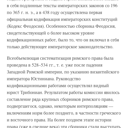
в себя подлинные тексты императорских законов со 196
по 365 г. н. э., а в 438 году осуществлена первая
официальная кодификация императорских конституций
(Кодекс Феодосия). Особенностью сборника Феодосия,
свидетельствующей о более высоком уровне
кодификационных работ, было то, что он включал в себя
только действующее императорское законодательство.
Всеобъемлющая систематизация римского права была
проведена в 528–534 гг., т. е. уже после падения
Западной Римской империи, по указанию византийского
императора Юстиниана. Руководство
кодификационными работами осуществлял видный
юрист Трибониан. Результатом работы комиссии явилось
составление ряда крупных сборников римского права,
подвергшегося, однако, некоторым интерполяциям —
включениям норм более позднего, в частности греческого
и восточного права. На более позднем этапе истории
права (уже в средние века) эти сборники стали выступать