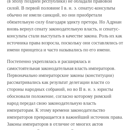
(в эпоху поздней республики) не обладали правовой
силой. В первой половине I в. н. э. сенатус-консульты
обычно не имели санкций, но они приобретали
обязательную силу благодаря эдикту претора. Но Адриан
вновь вернул сенату законодательную власть, и сенатус-
консульты стали выступать в качестве закона. Роль их как
источника права возросла, поскольку они составлялись от
имени принцепса и часто назывались по его имени.
Постепенно укреплялась и расширялась и
самостоятельная законодательная власть императоров.
Первоначально императорские законы (конституции)
рассматривались как результат делегации власти со
стороны народных собраний, но во II в. н. э. юристы
обосновали положение, согласно которому римский
народ передал свою законодательную власть
императорам. К этому времени законодательство
императоров превращается в важнейший источник права.
Законы императоров в отличие от многих актов