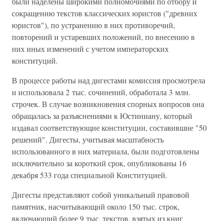
были наделены широкими полномочиями по отбору и
сокращению текстов классических юристов ("древних
юристов"), по устранению в них противоречий,
повторений и устаревших положений, по внесению в
них иных изменений с учетом императорских
конституций.
В процессе работы над дигестами комиссия просмотрела
и использовала 2 тыс. сочинений, обработала 3 млн.
строчек. В случае возникновения спорных вопросов она
обращалась за разъяснениями к Юстиниану, который
издавал соответствующие конституции, составившие "50
решений". Дигесты, учитывая масштабность
использованного в них материала, были подготовлены
исключительно за короткий срок, опубликованы 16
декабря 533 года специальной Конституцией.
Дигесты представляют собой уникальный правовой
памятник, насчитывающий около 150 тыс. строк,
включающий более 9 тыс. текстов, взятых из книг