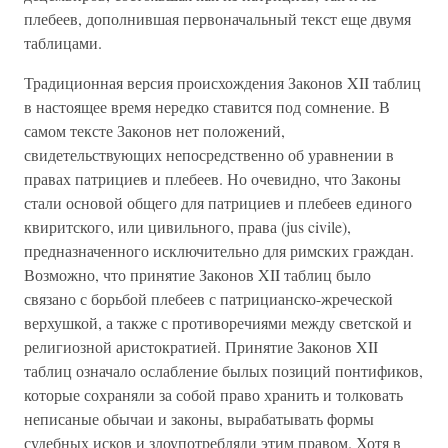
плебеев, дополнившая первоначальный текст еще двумя
таблицами.
Традиционная версия происхождения Законов XII таблиц
в настоящее время нередко ставится под сомнение. В
самом тексте Законов нет положений,
свидетельствующих непосредственно об уравнении в
правах патрициев и плебеев. Но очевидно, что Законы
стали основой общего для патрициев и плебеев единого
квиритского, или цивильного, права (jus civile),
предназначенного исключительно для римских граждан.
Возможно, что принятие Законов XII таблиц было
связано с борьбой плебеев с патрицианско-жреческой
верхушкой, а также с противоречиями между светской и
религиозной аристократией. Принятие Законов XII
таблиц означало ослабление былых позиций понтификов,
которые сохраняли за собой право хранить и толковать
неписаные обычаи и законы, вырабатывать формы
судебных исков и злоупотребляли этим правом. Хотя в