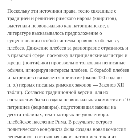
Поскольку эти источники права, тесно связанные с
традицией и религией римского народа (квиритов),
выступали первоначально как патрицианские, в
литературе высказывалось предположение о
существовании особой системы правовых обычаев у
плебеев. Движение плебеев за равноправие отразилось и
в правовой сфере, поскольку патрицианские магистры и
жрецы (понтифики) произвольно толковали неписаные
обычаи, игнорируя интересы плебеев. С борьбой плебеев
и патрициев связывается принятие (около 450 года до
н. э.) первых писаных римских законов — Законов XII
таблиц. Согласно традиционной версии, для их
составления была создана первоначальная комиссия из 10
патрициев (децимвиры), подготовившая законы на
десяти таблицах, текст которых не удовлетворил
плебейское население Рима. В результате острого
политического конфликта была создана новая комиссия
децемвиров, состоявшая как из патрициев, так и из