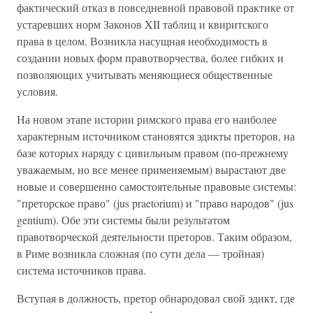
фактический отказ в повседневной правовой практике от
устаревших норм Законов XII таблиц и квиритского
права в целом. Возникла насущная необходимость в
создании новых форм правотворчества, более гибких и
позволяющих учитывать меняющиеся общественные
условия.
На новом этапе истории римского права его наиболее
характерным источником становятся эдикты преторов, на
базе которых наряду с цивильным правом (по-прежнему
уважаемым, но все менее применяемым) вырастают две
новые и совершенно самостоятельные правовые системы:
"преторское право" (jus praetorium) и "право народов" (jus
gentium). Обе эти системы были результатом
правотворческой деятельности преторов. Таким образом,
в Риме возникла сложная (по сути дела — тройная)
система источников права.
Вступая в должность, претор обнародовал свой эдикт, где