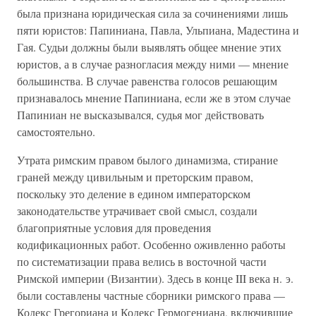
была признана юридическая сила за сочинениями лишь
пяти юристов: Папиниана, Павла, Ульпиана, Мадестина и
Гая. Судьи должны были выявлять общее мнение этих
юристов, а в случае разногласия между ними — мнение
большинства. В случае равенства голосов решающим
признавалось мнение Папиниана, если же в этом случае
Папиниан не высказывался, судья мог действовать
самостоятельно.
Утрата римским правом былого динамизма, стирание
граней между цивильным и преторским правом,
поскольку это деление в едином императорском
законодательстве утрачивает свой смысл, создали
благоприятные условия для проведения
кодификационных работ. Особенно оживленно работы
по систематизации права велись в восточной части
Римской империи (Византии). Здесь в конце III века н. э.
были составлены частные сборники римского права —
Кодекс Грегориана и Кодекс Гермогениана, включившие