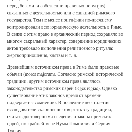
перед богами, и собственно правовых норм (jus),
связанных с деятельностью или с санкцией римского
государства. Тем не менее понтифики по-прежнему
контролировали всю юридическую деятельность в Риме.
В связи с этим право в архаический период сохраняло во
многом сакральный характер, совершение юридических
актов требовало выполнения религиозного ритуала:
жертвоприношения, клятвы и т. д.
Древнейшим источником права в Риме были правовые
обычаи (mores majorum). Согласно римской исторической
традиции, другим источником права являлось
законодательство римских царей (leges regiae). Однако
существование этих законов время от времени
подвергается сомнению. В последние десятилетия
исследователи склонны не отвергать эту традицию,
считать достоверными сведения о законах римских
царей, по крайней мере Нумы Помпилия и Сервия
Туллия.