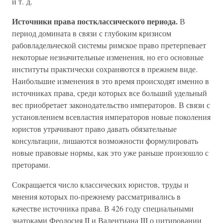
и т. д.
Источники права постклассического периода.
В
период домината в связи с глубоким кризисом
рабовладельческой системы римское право претерпевает
некоторые незначительные изменения, но его основные
институты практически сохраняются в прежнем виде.
Наибольшие изменения в это время происходят именно в
источниках права, среди которых все больший удельный
вес приобретает законодательство императоров. В связи с
установлением всевластия императоров новые поколения
юристов утрачивают право давать обязательные
консультации, лишаются возможности формулировать
новые правовые нормы, как это уже раньше произошло с
преторами.
Сокращается число классических юристов, труды и
мнения которых по-прежнему рассматривались в
качестве источника права. В 426 году специальными
знатоками Феодосия II и Валентиана III о цитировании