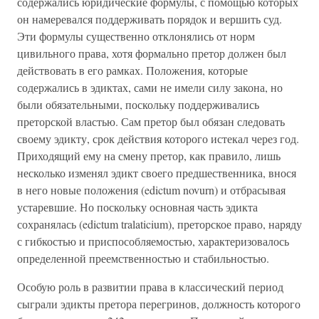
содержались юридические формулы, с помощью которых
он намеревался поддерживать порядок и вершить суд.
Эти формулы существенно отклонялись от норм
цивильного права, хотя формально претор должен был
действовать в его рамках. Положения, которые
содержались в эдиктах, сами не имели силу закона, но
были обязательными, поскольку поддерживались
преторской властью. Сам претор был обязан следовать
своему эдикту, срок действия которого истекал через год.
Приходящий ему на смену претор, как правило, лишь
несколько изменял эдикт своего предшественника, внося
в него новые положения (edictum novurn) и отбрасывая
устаревшие. Но поскольку основная часть эдикта
сохранялась (edictum tralaticium), преторское право, наряду
с гибкостью и приспособляемостью, характеризовалось
определенной преемственностью и стабильностью.
Особую роль в развитии права в классический период
сыграли эдикты претора перегринов, должность которого