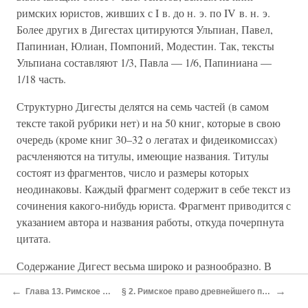
римских юристов, живших с I в. до н. э. по IV в. н. э.
Более других в Дигестах цитируются Ульпиан, Павел,
Папиниан, Юлиан, Помпоний, Модестин. Так, тексты
Ульпиана составляют 1/3, Павла — 1/6, Папиниана —
1/18 часть.
Структурно Дигесты делятся на семь частей (в самом
тексте такой рубрики нет) и на 50 книг, которые в свою
очередь (кроме книг 30–32 о легатах и фидеикомиссах)
расчленяются на титулы, имеющие названия. Титулы
состоят из фрагментов, число и размеры которых
неодинаковы. Каждый фрагмент содержит в себе текст из
сочинения какого-нибудь юриста. Фрагмент приводится с
указанием автора и названия работы, откуда почерпнута
цитата.
Содержание Дигест весьма широко и разнообразно. В
них рассматриваются некоторые общие вопросы
←
→
Глава 13. Римское право
§ 2. Римское право древнейшего периода
правосудия и права, обосновывается деление права на