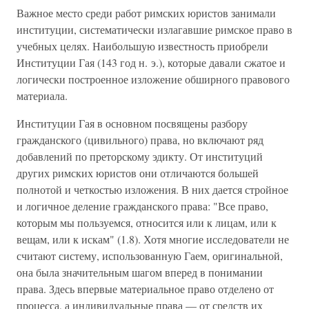
Важное место среди работ римских юристов занимали
институции, систематически излагавшие римское право в
учебных целях. Наибольшую известность приобрели
Институции Гая (143 год н. э.), которые давали сжатое и
логически построенное изложение обширного правового
материала.
Институции Гая в основном посвящены разбору
гражданского (цивильного) права, но включают ряд
добавлений по преторскому эдикту. От институций
других римских юристов они отличаются большей
полнотой и четкостью изложения. В них дается стройное
и логичное деление гражданского права: "Все право,
которым мы пользуемся, относится или к лицам, или к
вещам, или к искам" (1.8). Хотя многие исследователи не
считают систему, использованную Гаем, оригинальной,
она была значительным шагом вперед в понимании
права. Здесь впервые материальное право отделено от
процесса, а индивидуальные права — от средств их