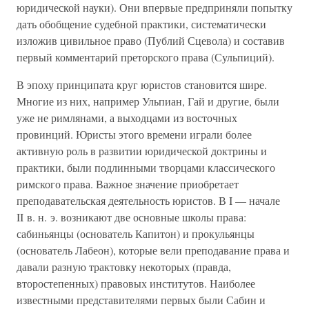
юридической науки). Они впервые предприняли попытку
дать обобщение судебной практики, систематически
изложив цивильное право (Публий Сцевола) и составив
первый комментарий преторского права (Сульпиций).
В эпоху принципата круг юристов становится шире.
Многие из них, например Ульпиан, Гай и другие, были
уже не римлянами, а выходцами из восточных
провинций. Юристы этого времени играли более
активную роль в развитии юридической доктрины и
практики, были подлинными творцами классического
римского права. Важное значение приобретает
преподавательская деятельность юристов. В I — начале
II в. н. э. возникают две основные школы права:
сабиньянцы (основатель Капитон) и прокульянцы
(основатель Лабеон), которые вели преподавание права и
давали разную трактовку некоторых (правда,
второстепенных) правовых институтов. Наиболее
известными представителями первых были Сабин и