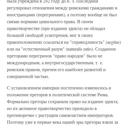
была учреждена в 242 году до н. э. Последний
регулировал отношения между римскими гражданами и
иностранцами (перегринами), а поэтому вообще не был
связан нормами цивильного права. В своем
правотворчестве (при издании эдикта) он обладал
большой свободой усмотрения, мог в своих
правоположениях ссылаться на "справедливость" (aegitas)
или на "естественный разум" (naturalis ratio). Созданное
преторами перегринов "право народов" было не
международным, а внутригосударственным, т. е.
римским правом, причем его наиболее развитой и
совершенной частью.
С установлением империи постепенно изменилось и
положение преторов в политической системе Рима.
Формально преторы сохраняли право на издание эдикта,
но их активное правотворчество приходило в
противоречие с растущим самовластием императоров.
Поэтому уже в первые века нашей эры преторы взяли за