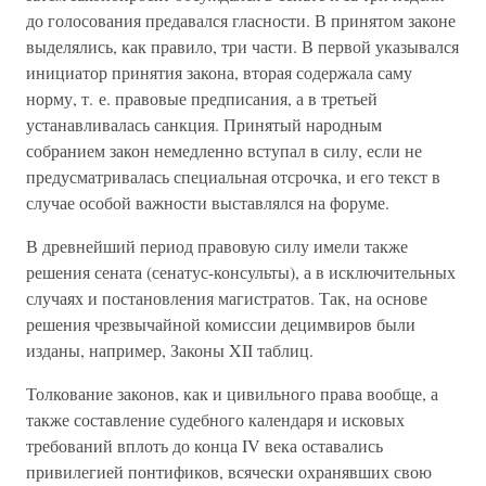
до голосования предавался гласности. В принятом законе
выделялись, как правило, три части. В первой указывался
инициатор принятия закона, вторая содержала саму
норму, т. е. правовые предписания, а в третьей
устанавливалась санкция. Принятый народным
собранием закон немедленно вступал в силу, если не
предусматривалась специальная отсрочка, и его текст в
случае особой важности выставлялся на форуме.
В древнейший период правовую силу имели также
решения сената (сенатус-консульты), а в исключительных
случаях и постановления магистратов. Так, на основе
решения чрезвычайной комиссии децимвиров были
изданы, например, Законы XII таблиц.
Толкование законов, как и цивильного права вообще, а
также составление судебного календаря и исковых
требований вплоть до конца IV века оставались
привилегией понтификов, всячески охранявших свою