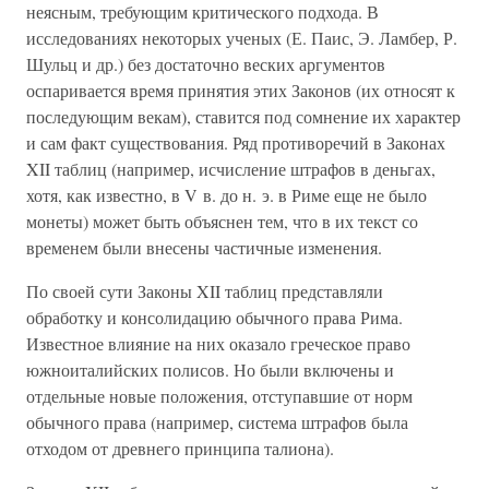
неясным, требующим критического подхода. В
исследованиях некоторых ученых (Е. Паис, Э. Ламбер, Р.
Шульц и др.) без достаточно веских аргументов
оспаривается время принятия этих Законов (их относят к
последующим векам), ставится под сомнение их характер
и сам факт существования. Ряд противоречий в Законах
XII таблиц (например, исчисление штрафов в деньгах,
хотя, как известно, в V в. до н. э. в Риме еще не было
монеты) может быть объяснен тем, что в их текст со
временем были внесены частичные изменения.
По своей сути Законы XII таблиц представляли
обработку и консолидацию обычного права Рима.
Известное влияние на них оказало греческое право
южноиталийских полисов. Но были включены и
отдельные новые положения, отступавшие от норм
обычного права (например, система штрафов была
отходом от древнего принципа талиона).