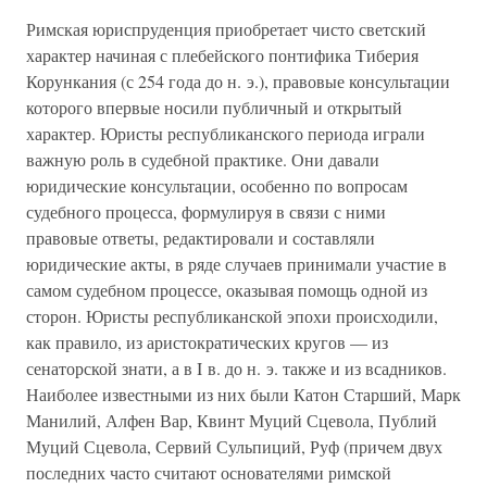
Римская юриспруденция приобретает чисто светский
характер начиная с плебейского понтифика Тиберия
Корункания (с 254 года до н. э.), правовые консультации
которого впервые носили публичный и открытый
характер. Юристы республиканского периода играли
важную роль в судебной практике. Они давали
юридические консультации, особенно по вопросам
судебного процесса, формулируя в связи с ними
правовые ответы, редактировали и составляли
юридические акты, в ряде случаев принимали участие в
самом судебном процессе, оказывая помощь одной из
сторон. Юристы республиканской эпохи происходили,
как правило, из аристократических кругов — из
сенаторской знати, а в I в. до н. э. также и из всадников.
Наиболее известными из них были Катон Старший, Марк
Манилий, Алфен Вар, Квинт Муций Сцевола, Публий
Муций Сцевола, Сервий Сульпиций, Руф (причем двух
последних часто считают основателями римской