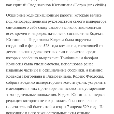
как единый Свод законов Юстиниана (Corpus juris civilis).
Обширные кодификационные работы, которые велись
под непосредственным руководством самого императора,
снискавшего себе славу самого великого законодателя
всех времен и народов, начались с составления Кодекса
Юстиниана. Подготовка Кодекса была поручена
созданной в феврале 528 года комиссии, состоявшей из
десяти высших должностных лиц и юристов, среди
которых особенно выделялись Трибониан и Феофил.
Комиссия была уполномочена, использовав ранее
изданные частные и официальные сборники, а именно:
Кодексы Грегориана и Гермогениана, Кодекс Феодосия,
собрать воедино императорские конституции, устранить
имеющиеся в них противоречия, исключить устаревшие
законодательные положения. Кодекс Юстиниана, первая
редакция которого не сохранилась, был составлен с
поразительной быстротой и издан 7 апреля 529 года. Не
вошедшие в него законодательные акты отныне