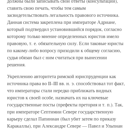
должны были записывать свои ответы (консультации),
ставить свою печать, чтобы тем самым
засвидетельствовать легальность правового источника.
Данная система закреплена при императоре Адриане,
который подтвердил установившийся порядок, согласно
которому только мнение определенных юристов имело
правовую, т. е. обязательную силу. Если таковые юристы
по какому-либо вопросу приходили к общему согласию,
судья обязан был с ним считаться при вынесении
решения.
Укреплению авторитета римской юриспруденции как
источника права во II–III вв. н. э. способствовал тот факт,
что императоры стали нередко приближать видных
юристов к своей особе, назначать их на ключевые
государственные посты (префекты претория и т. п.). Так,
при императоре Септимии Севере государственную
карьеру сделал Папиниан (был убит затем по приказу
Каракаллы), при Александре Севере — Павел и Ульпиан