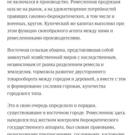
не включался в производство. Ремесленная продукция
шла не на рынок, а на удовлетворение потребностей
правящих сановно-бюрократических, в том числе и
военных, кругов. Купеческий же капитал выполнял при
этом функции своеобразного агента между ними и
ремесленниками-производителями.
Восточная сельская община, представлявшая собой
замкнутый хозяйственный мирок с наследственным,
независимым от рынка разделением ремесла и
земледелия, тормозила развитие двустороннего
товарооборота между городом и деревней, а вместе с тем
и формирование сословия горожан, купечества
городского типа.
Это в свою очередь определило и порядки,
существовавшие в восточном городе. Ремесленник здесь
находился под жестким контролем бюрократического
государственного аппарата, был скован правовыми,
религиозными предписаниями, сословными, кастовыми