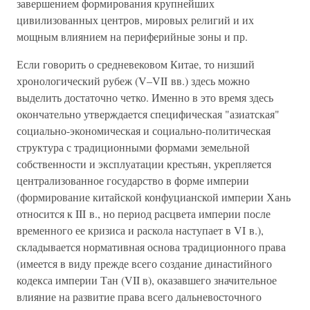
завершением формирования крупнейших
цивилизованных центров, мировых религий и их
мощным влиянием на периферийные зоны и пр.
Если говорить о средневековом Китае, то низший
хронологический рубеж (V–VII вв.) здесь можно
выделить достаточно четко. Именно в это время здесь
окончательно утверждается специфическая "азиатская"
социально-экономическая и социально-политическая
структура с традиционными формами земельной
собственности и эксплуатации крестьян, укрепляется
централизованное государство в форме империи
(формирование китайской конфуцианской империи Хань
относится к III в., но период расцвета империи после
временного ее кризиса и раскола наступает в VI в.),
складывается нормативная основа традиционного права
(имеется в виду прежде всего создание династийного
кодекса империи Тан (VII в), оказавшего значительное
влияние на развитие права всего дальневосточного