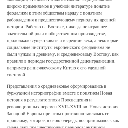
широко применяемое в учебной литературе понятие
феодализм к этим обществам наряду с понятием
рабовладения к предшествующему периоду их древней
истории. Рабство на Востоке, никогда не игравшее
значительной роли в общественном производстве,
продолжало существовать и в средние века, а некоторые
социальные институты европейского феодализма не
были чужды и древнему, и средневековому Востоку, как
правило в периоды государственной децентрализации,
например раннечжоусскому Китаю с его удельной
системой.
Представления о средневековье сформировались в
буржуазной историографии вместе с понятием Новая
история в результате эпохи Просвещения и
революционных перемен XVII–XVIII вв. Новая история
Западной Европы при этом противопоставлялась ее
прошлому, которое, в свою очередь, воспринималось как
смена двух предшествующих периодов: античной