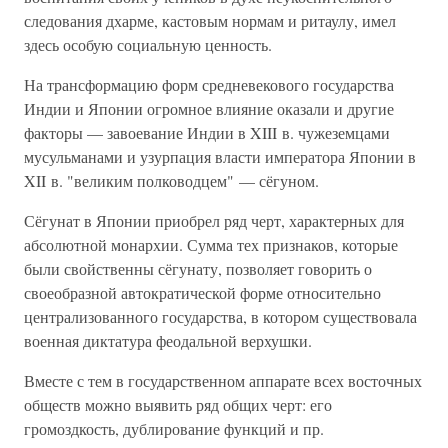
следования дхарме, кастовым нормам и ритаулу, имел
здесь особую социальную ценность.
На трансформацию форм средневекового государства
Индии и Японии огромное влияние оказали и другие
факторы — завоевание Индии в XIII в. чужеземцами
мусульманами и узурпация власти императора Японии в
XII в. "великим полководцем" — сёгуном.
Сёгунат в Японии приобрел ряд черт, характерных для
абсолютной монархии. Сумма тех признаков, которые
были свойственны сёгунату, позволяет говорить о
своеобразной автократической форме относительно
централизованного государства, в котором существовала
военная диктатура феодальной верхушки.
Вместе с тем в государственном аппарате всех восточных
обществ можно выявить ряд общих черт: его
громоздкость, дублирование функций и пр.