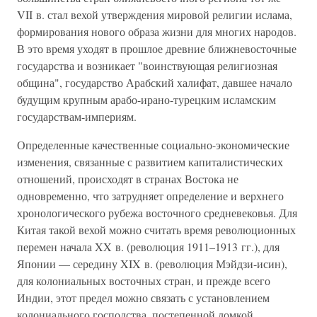
VII в. стал вехой утверждения мировой религии ислама,
формирования нового образа жизни для многих народов.
В это время уходят в прошлое древние ближневосточные
государства и возникает "воинствующая религиозная
община", государство Арабский халифат, давшее начало
будущим крупным арабо-ирано-турецким исламским
государствам-империям.
Определенные качественные социально-экономические
изменения, связанные с развитием капиталистических
отношений, происходят в странах Востока не
одновременно, что затрудняет определение и верхнего
хронологического рубежа восточного средневековья. Для
Китая такой вехой можно считать время революционных
перемен начала XX в. (революция 1911–1913 гг.), для
Японии — середину XIX в. (революция Мэйдзи-исин),
для колониальных восточных стран, и прежде всего
Индии, этот предел можно связать с установлением
колониального господства, постепенной ломкой