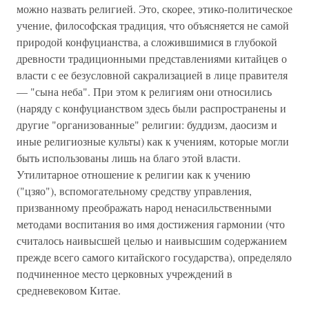
можно назвать религией. Это, скорее, этико-политическое
учение, философская традиция, что объясняется не самой
природой конфуцианства, а сложившимися в глубокой
древности традиционными представлениями китайцев о
власти с ее безусловной сакрализацией в лице правителя
— "сына неба". При этом к религиям они относились
(наряду с конфуцианством здесь были распространены и
другие "организованные" религии: буддизм, даосизм и
иные религиозные культы) как к учениям, которые могли
быть использованы лишь на благо этой власти.
Утилитарное отношение к религии как к учению
("цзяо"), вспомогательному средству управления,
призванному преображать народ ненасильственными
методами воспитания во имя достижения гармонии (что
считалось наивысшей целью и наивысшим содержанием
прежде всего самого китайского государства), определяло
подчиненное место церковных учреждений в
средневековом Китае.