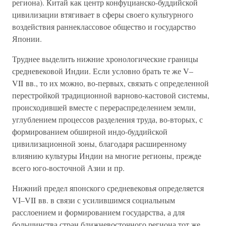
региона). Китай как центр конфуцианско-буддийской
цивилизации втягивает в сферы своего культурного
воздействия раннеклассовое общество и государство
Японии.
Труднее выделить нижние хронологические границы
средневековой Индии. Если условно брать те же V–
VII вв., то их можно, во-первых, связать с определенной
перестройкой традиционной варново-кастовой системы,
происходившей вместе с перераспределением земли,
углублением процессов разделения труда, во-вторых, с
формированием обширной индо-буддийской
цивилизационной зоны, благодаря расширенному
влиянию культуры Индии на многие регионы, прежде
всего юго-восточной Азии и пр.
Нижний предел японского средневековья определяется
VI–VII вв. в связи с усилившимся социальным
расслоением и формированием государства, а для
большинства стран ближневосточного региона тот же