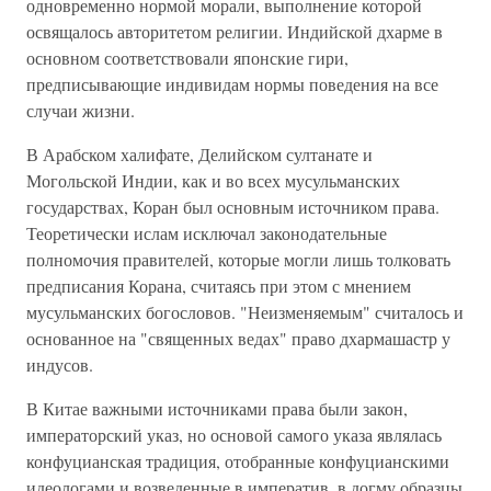
одновременно нормой морали, выполнение которой
освящалось авторитетом религии. Индийской дхарме в
основном соответствовали японские гири,
предписывающие индивидам нормы поведения на все
случаи жизни.
В Арабском халифате, Делийском султанате и
Могольской Индии, как и во всех мусульманских
государствах, Коран был основным источником права.
Теоретически ислам исключал законодательные
полномочия правителей, которые могли лишь толковать
предписания Корана, считаясь при этом с мнением
мусульманских богословов. "Неизменяемым" считалось и
основанное на "священных ведах" право дхармашастр у
индусов.
В Китае важными источниками права были закон,
императорский указ, но основой самого указа являлась
конфуцианская традиция, отобранные конфуцианскими
идеологами и возведенные в императив, в догму образцы