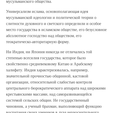
мусульманского общества.
Универсализм ислама, основополагающая идея
мусульманской идеологии и политической теории о
слитности духовного и светского определили и особое
место государства в исламском обществе, его безусловное
абсолютное господство над обществом, его
теократическо-авторитарную форму.
Ни Индия, ни Япония никогда не отличались той
степенью всесилия государства, которое было
свойственно средневековому Китаю и Арабскому
халифату. Индия характеризовалась, например,
значительной прочностью общинной, кастовой
организации, относительной слабостью контроля
центрального бюрократического аппарата над широкими
крестьянскими массами, над саморазвивающейся
системой сельских общин. Не государственный
чиновник, а ученый брахман, выполняющий функцию
воспитания своих учеников в духе неукоснительного