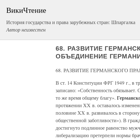
ВикиЧтение
История государства и права зарубежных стран: Шпаргалка
Автор неизвестен
68. РАЗВИТИЕ ГЕРМАНСК
ОБЪЕДИНЕНИЕ ГЕРМАНИИ
68. РАЗВИТИЕ ГЕРМАНСКОГО ПРАВ
В ст. 14 Конституции ФРГ 1949 г., в т
записано: «Собственность обязывает.
Германск
то же время общему благу».
протяжении XX в. оставалось изменен
половине XX в. развивалось в сторону
общественной заботливости»). В граж
достигнуто подлинное равенство муж
либерализацию претерпели нормы брач