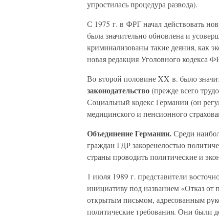
упростилась процедура развода).
С 1975 г. в ФРГ начал действовать н
была значительно обновлена и усоверш
криминализованы такие деяния, как эк
новая редакция Уголовного кодекса Ф
Во второй половине XX в. было знач
законодательство
(прежде всего труд
Социальный кодекс Германии (он регу
медицинского и пенсионного страхова
Объединение Германии.
Среди наибо
граждан ГДР закоренелостью политиче
страны проводить политические и эко
1 июля 1989 г. представители восточ
инициативу под названием «Отказ от 
открытым письмом, адресованным руко
политические требования. Они были д