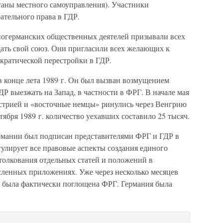
аны местного самоуправления). Участники
тельного права в ГДР.
чногерманских общественных деятелей призывали всех
дать свой союз. Они пригласили всех желающих к
кратической перестройки в ГДР.
в конце лета 1989 г. Он был вызван возмущением
Р выезжать на Запад, в частности в ФРГ. В начале мая
встрией и «восточные немцы» ринулись через Венгрию
тября 1989 г. количество уехавших составило 25 тысяч.
рмании был подписан представителями ФРГ и ГДР в
егулирует все правовые аспекты создания единого
т толкования отдельных статей и положений в
ленных приложениях. Уже через несколько месяцев
Р была фактически поглощена ФРГ. Германия была