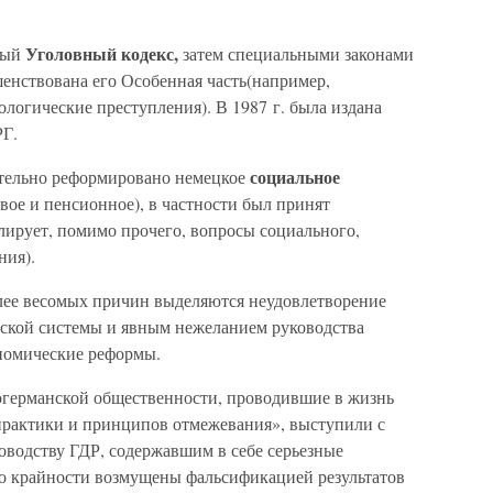
Уголовный кодекс,
овый
затем специальными законами
енствована его Особенная часть(например,
ологические преступления). В 1987 г. была издана
РГ.
социальное
ительно реформировано немецкое
овое и пенсионное), в частности был принят
лирует, помимо прочего, вопросы социального,
ния).
лее весомых причин выделяются неудовлетворение
ской системы и явным нежеланием руководства
номические реформы.
ногерманской общественности, проводившие в жизнь
практики и принципов отмежевания», выступили с
водству ГДР, содержавшим в себе серьезные
о крайности возмущены фальсификацией результатов