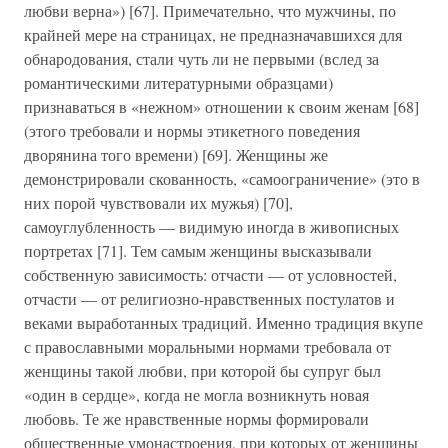
любви верна») [67]. Примечательно, что мужчины, по
крайней мере на страницах, не предназначавшихся для
обнародования, стали чуть ли не первыми (вслед за
романтическими литературными образцами)
признаваться в «нежном» отношении к своим женам [68]
(этого требовали и нормы этикетного поведения
дворянина того времени) [69]. Женщины же
демонстрировали скованность, «самоограничение» (это в
них порой чувствовали их мужья) [70],
самоуглубленность — видимую иногда в живописных
портретах [71]. Тем самым женщины высказывали
собственную зависимость: отчасти — от условностей,
отчасти — от религиозно-нравственных постулатов и
веками выработанных традиций. Именно традиция вкупе
с православными моральными нормами требовала от
женщины такой любви, при которой бы супруг был
«один в сердце», когда не могла возникнуть новая
любовь. Те же нравственные нормы формировали
общественные умонастроения, при которых от женщины