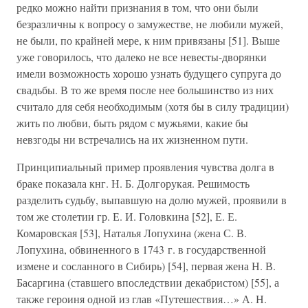
редко можно найти признания в том, что они были
безразличны к вопросу о замужестве, не любили мужей,
не были, по крайней мере, к ним привязаны [51]. Выше
уже говорилось, что далеко не все невесты-дворянки
имели возможность хорошо узнать будущего супруга до
свадьбы. В то же время после нее большинство из них
считало для себя необходимым (хотя бы в силу традиции)
жить по любви, быть рядом с мужьями, какие бы
невзгоды ни встречались на их жизненном пути.
Принципиальный пример проявления чувства долга в
браке показала кнг. Н. Б. Долгорукая. Решимость
разделить судьбу, выпавшую на долю мужей, проявили в
том же столетии гр. Е. И. Головкина [52], Е. Е.
Комаровская [53], Наталья Лопухина (жена С. В.
Лопухина, обвиненного в 1743 г. в государственной
измене и сосланного в Сибирь) [54], первая жена Н. В.
Басаргина (ставшего впоследствии декабристом) [55], а
также героиня одной из глав «Путешествия…» А. Н.