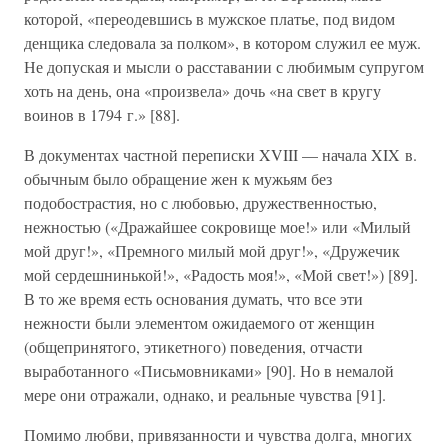
которой, «переодевшись в мужское платье, под видом
денщика следовала за полком», в котором служил ее муж.
Не допуская и мысли о расставании с любимым супругом
хоть на день, она «произвела» дочь «на свет в кругу
воинов в 1794 г.» [88].
В документах частной переписки XVIII — начала XIX в.
обычным было обращение жен к мужьям без
подобострастия, но с любовью, дружественностью,
нежностью («Дражайшее сокровище мое!» или «Милый
мой друг!», «Премного милый мой друг!», «Дружечик
мой сердешнинькой!», «Радость моя!», «Мой свет!») [89].
В то же время есть основания думать, что все эти
нежности были элементом ожидаемого от женщин
(общепринятого, этикетного) поведения, отчасти
выработанного «Письмовниками» [90]. Но в немалой
мере они отражали, однако, и реальные чувства [91].
Помимо любви, привязанности и чувства долга, многих