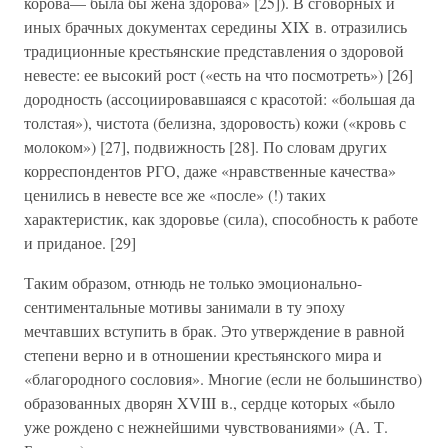
корова— была бы жена здорова» [25]). В сговорных и
иных брачных документах середины XIX в. отразились
традиционные крестьянские представления о здоровой
невесте: ее высокий рост («есть на что посмотреть») [26]
дородность (ассоциировавшаяся с красотой: «большая да
толстая»), чистота (белизна, здоровость) кожи («кровь с
молоком») [27], подвижность [28]. По словам других
корреспондентов РГО, даже «нравственные качества»
ценились в невесте все же «после» (!) таких
характеристик, как здоровье (сила), способность к работе
и приданое. [29]
Таким образом, отнюдь не только эмоционально-
сентиментальные мотивы занимали в ту эпоху
мечтавших вступить в брак. Это утверждение в равной
степени верно и в отношении крестьянского мира и
«благородного сословия». Многие (если не большинство)
образованных дворян XVIII в., сердце которых «было
уже рождено с нежнейшими чувствованиями» (А. Т.