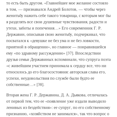
то есть быть другом. «Главнейшее мое желание состояло
в том, — признавался Андрей Болотов, — чтобы через
женитьбу нажить себе такого товарища, с которым мог бы
я разделять все свои душевные чувствования, радости и
утехи, заботы и попечения…» Его современник Г. Р.
Державин, описывая свою женитьбу, подчеркивал, что
посватался к «девушке не без ума и не без ловкости,
приятной в обращении», но главное — понравившейся
ему «по здравому рассуждению» [37]. Впоследствии
друзья семьи Державиных вспоминали, что супруга поэта
«с живейшим участием принимала к сердцу все, что ни
относилось до его благосостояния: авторская слава его,
успехи, неудовольствия по службе были будто ее
собственные…» [38].
Вторая жена Г. Р. Державина, Д. А. Дьякова, отличалась
от первой тем, что ее «появление уже издали выводило
ленивых из бездействия»: ее супруг, по его собственному
признанию, «хозяйством не занимался», так что вопрос о