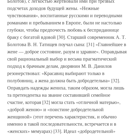
Болотов), с легкостью жертвовали ими при трезвых
подсчетах доходов будущей жены. «Нежные
чувствования», воспитанные русскими и переводными
романами и пребыванием в Европе, были не настолько
глубоки, чтобы предпочесть любовь к бесприданнице
браку с богатой вдовой [30]. Старший современник А. Т.
Болотова В. Н. Татищев поучал сына: [31] «Главнейшее в
жене — доброе состояние, разум и здравие». Оправдывая
свой рациональный выбор и весьма прагматический
подход к брачным делам, дворянин М. В. Данилов
резонерствовал: «Красавиц выбирают только в
полубовниц, а жена должна быть добродетельна» [32].
Оправдать надежды жениха, таким образом, могла лишь
та претендентка на звание составившей семейное
счастие, которая [32] могла стать «отличной матерью»,
«доброй женою» и «поистине добродетельной
женщиной» (этот перечень характеристик, и обычно
именно в такой последовательности, встречается и в
«женских» мемуарах) [33]. Идеал «добродетельной»