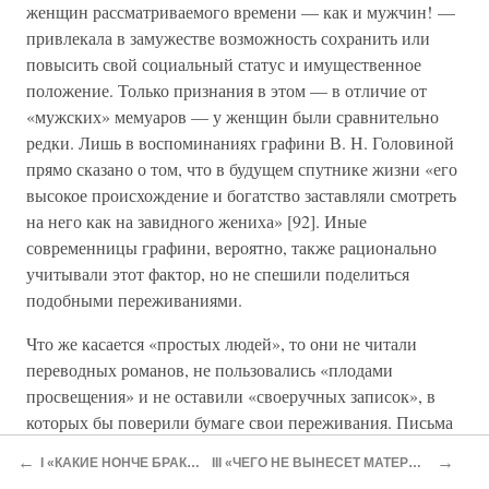
женщин рассматриваемого времени — как и мужчин! —
привлекала в замужестве возможность сохранить или
повысить свой социальный статус и имущественное
положение. Только признания в этом — в отличие от
«мужских» мемуаров — у женщин были сравнительно
редки. Лишь в воспоминаниях графини В. Н. Головиной
прямо сказано о том, что в будущем спутнике жизни «его
высокое происхождение и богатство заставляли смотреть
на него как на завидного жениха» [92]. Иные
современницы графини, вероятно, также рационально
учитывали этот фактор, но не спешили поделиться
подобными переживаниями.
Что же касается «простых людей», то они не читали
переводных романов, не пользовались «плодами
просвещения» и не оставили «своеручных записок», в
которых бы поверили бумаге свои переживания. Письма
крестьян и крестьянок друг к другу— нечастая находка
←
→
I «КАКИЕ НОНЧЕ БРАКИ БЫВАЮТ…»
III «ЧЕГО НЕ ВЫНЕСЕТ МАТЕРИНСКАЯ ЛЮБОВЬ!»
[93]. Но как бы ни было трудно судить о духовном мире