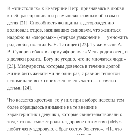
В «эпистолиях» к Екатерине Петр, признаваясь в любви
к ней, расспрашивал и размышлял главным образом о
детях [21]. Способность женщины к деторождению
волновала отцов, назидавших сыновьям, что жениться
надобно на «здоровых» («первое узаконение — умножить
род свой», полагал В. Н. Татищев) [22]. Ту же мысль А.
В. Суворов облек в форму афоризма: «Меня родил отец, и
я должен родить. Богу не угодно, что не множатся люди»
[23]. Мемуаристы, которым довелось в течение долгой
жизни быть женатыми не один раз, с равной теплотой
вспоминали всех своих жен, очень часто — в связи с
детьми [24].
Что касается крестьян, то у них при выборе невесты тем
более обращалось внимание на те внешние
характеристики девушки, которые свидетельствовали о
том, что она сможет родить здоровое потомство («Муж
любит жену здоровую, а брат сестру богатую», «На что