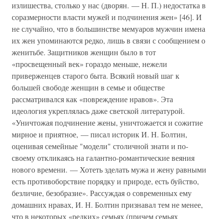
излишества, столько у нас (дворян. — Н. П.) недостатка в
соразмерности власти мужей и подчинения жен» [46]. И
не случайно, что в большинстве мемуаров мужчин имена
их жен упоминаются редко, лишь в связи с сообщением о
женитьбе. Защитников женщин было в тот
«просвещенный век» гораздо меньше, нежели
приверженцев старого быта. Всякий новый шаг к
большей свободе женщин в семье и обществе
рассматривался как «повреждение нравов». Эта
идеология укреплялась даже светской литературой.
«Уничтожая подчинение жены, уничтожается и сожитие
мирное и приятное, — писал историк И. Н. Болтин,
оценивая семейные "модели" столичной знати и по-
своему откликаясь на галантно-романтические веяния
нового времени. — Хотеть зделать мужа и жену равными
есть противоборствие порядку и природе, есть буйство,
безличие, безобразие». Рассуждая о современных ему
домашних нравах, И. Н. Болтин признавал тем не менее,
что в некоторых «редких» семьях (причем семьях