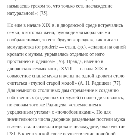
называешь грехом то, что только есть наслаждение
натуральное!») [75].
Но еще в начале XIX в. в дворянской среде встречались
семьи, в которых жена, руководимая моральными
соображениями, то есть будучи «прюдка», как писала
мемуаристка (от pruderie — стыд, фр.), «спавши на одной
кровати с мужем, укрывалась отдельно от него
простынею и одеялом» [76]. Правда, именно в
дворянских семьях конца XVIII — начала XIX в.
совместное спанье мужа и жены на одной кровати стало
считаться «глупой старой модой» (А. Н. Радищев) [77].
Для немногих столичных дам стремление к созданию
собственных (отдельных от мужей) спален диктовалось,
по словам того же Радищева, «стремлением к
украденным утехам» с «полюбовниками». Но для
значительного числа дворянок раздельные постели мужа
и жены стали символизировать целомудрие, благочестие
[78]. В крестьянской среде осуществление подобной