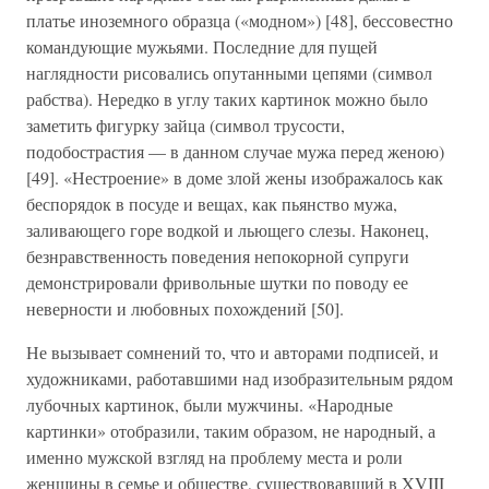
платье иноземного образца («модном») [48], бессовестно
командующие мужьями. Последние для пущей
наглядности рисовались опутанными цепями (символ
рабства). Нередко в углу таких картинок можно было
заметить фигурку зайца (символ трусости,
подобострастия — в данном случае мужа перед женою)
[49]. «Нестроение» в доме злой жены изображалось как
беспорядок в посуде и вещах, как пьянство мужа,
заливающего горе водкой и льющего слезы. Наконец,
безнравственность поведения непокорной супруги
демонстрировали фривольные шутки по поводу ее
неверности и любовных похождений [50].
Не вызывает сомнений то, что и авторами подписей, и
художниками, работавшими над изобразительным рядом
лубочных картинок, были мужчины. «Народные
картинки» отобразили, таким образом, не народный, а
именно мужской взгляд на проблему места и роли
женщины в семье и обществе, существовавший в XVIII