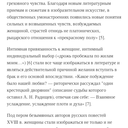
греховного чувства. Благодаря новым литературным
приемам и сюжетам в изобразительном искусстве, в
общественных умонастроениях появились новые понятия
сильных и возвышенных чувств, возбуждаемых
женщиной, страстей отнюдь не платонических,
рыцарского отношения к «прекрасному полу» [5].
Интимная привязанность к женщине, интимный
индивидуальный выбор («дрожь пробежала по жилам
моим…») [6] стали все чаще изображаться в литературе и
являться действительной причиной желания вступить в
брак и его основой впоследствии. «Какое побуждение
было нашей любви? — риторически рассуждал "один
крестецкий дворянин" (описание судьбы которого
оставил А. Н. Радищев), отвечая сам себе: — Взаимное
услаждение, услаждение плоти и духа» [7].
Под пером безымянных авторов русских повестей
ХVIII в. женщины стали изображаться не только и не