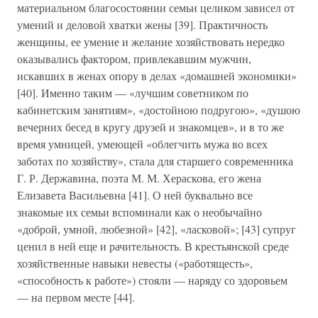
материальном благосостоянии семьи целиком зависел от
умений и деловой хватки жены [39]. Практичность
женщины, ее умение и желание хозяйствовать нередко
оказывались фактором, привлекавшим мужчин,
искавших в женах опору в делах «домашней экономики»
[40]. Именно таким — «лучшим советником по
кабинетским занятиям», «достойною подругою», «душою
вечерних бесед в кругу друзей и знакомцев», и в то же
время умницей, умеющей «облегчить мужа во всех
заботах по хозяйству», стала для старшего современника
Г. Р. Державина, поэта М. М. Хераскова, его жена
Елизавета Васильевна [41]. О ней буквально все
знакомые их семьи вспоминали как о необычайно
«доброй, умной, любезной» [42], «ласковой»; [43] супруг
ценил в ней еще и рачительность. В крестьянской среде
хозяйственные навыки невесты («работящесть»,
«способность к работе») стояли — наряду со здоровьем
— на первом месте [44].