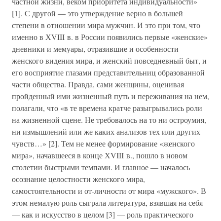
частной жизни, веком приоритета индивидуальности»
[1]. С другой — это утверждение верно в большей
степени в отношении мира мужчин. И это при том, что
именно в ХVIII в. в России появились первые «женские»
дневники и мемуары, отразившие и особенности
женского видения мира, и женский повседневный быт, и
его восприятие глазами представительниц образованной
части общества. Правда, сами женщины, оценивая
пройденный ими жизненный путь и переживания на нем,
полагали, что «в те времена кратче разыгрывались роли
на жизненной сцене. Не требовалось на то ни остроумия,
ни измышлений или же каких анализов тех или других
чувств…» [2]. Тем не менее формирование «женского
мира», начавшееся в конце ХVIII в., пошло в новом
столетии быстрыми темпами. И главное — началось
осознание целостности женского мира,
самостоятельности и от-личности от мира «мужского». В
этом немалую роль сыграла литература, взявшая на себя
— как и искусство в целом [3] — роль практического