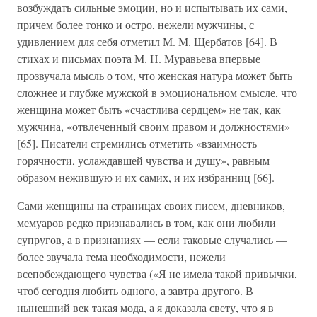
возбуждать сильные эмоции, но и испытывать их сами,
причем более тонко и остро, нежели мужчины, с
удивлением для себя отметил М. М. Щербатов [64]. В
стихах и письмах поэта М. Н. Муравьева впервые
прозвучала мысль о том, что женская натура может быть
сложнее и глубже мужской в эмоциональном смысле, что
женщина может быть «счастлива сердцем» не так, как
мужчина, «отвлеченный своим правом и должностями»
[65]. Писатели стремились отметить «взаимность
горячности, услаждавшей чувства и душу», равным
образом нежившую и их самих, и их избранниц [66].
Сами женщины на страницах своих писем, дневников,
мемуаров редко признавались в том, как они любили
супругов, а в признаниях — если таковые случались —
более звучала тема необходимости, нежели
всепобеждающего чувства («Я не имела такой привычки,
чтоб сегодня любить одного, а завтра другого. В
нынешний век такая мода, а я доказала свету, что я в