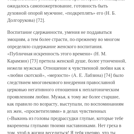
ожидалось самопожертвование, готовность быть
духовной опорой мужчине, «подкреплять» его (Н. Б.
Долгорукова) [72].
Воспитание сдержанности, умения не поддаваться
эмоциям, а тем более страсти, по-прежнему во многом
определяло содержание женского воспитания.
«Публичная искренность этого времени» (Н. М.
Карамзин) [73] претила женской душе, более утонченной,
нежели мужская. Отношение к чувственной любви как к
«любви скотской», «мерзости» (А. Е. Лабзина) [74] было
следствием многовекового внедрения православной
церковью негативного отношения к неплатоническим
проявлениям любви. Мужья, к тому же более старшие,
как правило по возрасту, выступали, по воспоминаниям
их жен, «просветителями» в делах чувственных
(«Выкинь из головы предрассудки глупые, которые тебе
вкоренены глупыми твоими наставниками. Нет греха в
том, чтоб в жизни веселиться! Я тебя уверяю, что ты