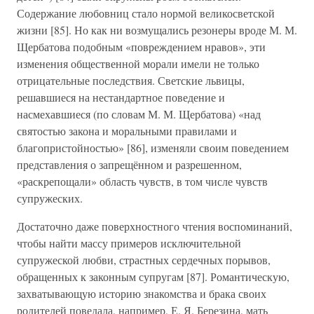
Содержание любовниц стало нормой великосветской
жизни [85]. Но как ни возмущались резонеры вроде М. М.
Щербатова подобным «повреждением нравов», эти
изменения общественной морали имели не только
отрицательные последствия. Светские львицы,
решавшиеся на нестандартное поведение и
насмехавшиеся (по словам М. М. Щербатова) «над
святостью закона и моральными правилами и
благопристойностью» [86], изменяли своим поведением
представления о запрещённом и разрешенном,
«раскрепощали» область чувств, в том числе чувств
супружеских.
Достаточно даже поверхностного чтения воспоминаний,
чтобы найти массу примеров исключительной
супружеской любви, страстных сердечных порывов,
обращенных к законным супругам [87]. Романтическую,
захватывающую историю знакомства и брака своих
родителей поведала, например, Е. Я. Березина, мать