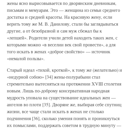
жены ясно вырисовывается по дворянским дневникам,
письмам и мемуарам. Это — женщина из семьи среднего
достатка и средней красоты. На красивую жену, если
верить тому же М. В. Данилову, стали бы заглядываться
другие, а от безобразной и сам муж сбежал бы к
«лепшей». Родители учили детей находить таких жен, с
которыми можно «в веселии век свой провести», а для
того искать в женах «доброе свойство» — источник
«немалой пользы».
Старый идеал «тихой, кроткой», к тому же (желательно) и
«недурной собою» [34] жены-полурабыни стал
стремительно вытесняться на протяжении XVIII столетия
новым. Лишь по-доброму консервативная народная
мудрость уповала на существование идеальных жен —
ангелов во плоти [35]. Дворяне же, выбирая себе спутниц
жизни, все чаще стали искать в женах не столько
подчинения [36], сколько умения понять и проникнуться
их помыслами, поддержать советом в трудную минуту —