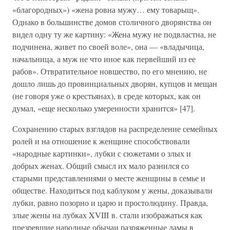
«благородных») «жена ровна мужу… ему товарыщ».
Однако в большинстве домов столичного дворянства он
видел одну ту же картину: «Жена мужу не подвластна, не
подчинена, живет по своей воле», она — «владычица,
начальница, а муж не что иное как первейший из ее
рабов». Отвратительное новшество, по его мнению, не
дошло лишь до провинциальных дворян, купцов и мещан
(не говоря уже о крестьянах), в среде которых, как он
думал, «еще несколько умеренности хранится» [47].
Сохранению старых взглядов на распределение семейных
ролей и на отношение к женщине способствовали
«народные картинки», лубки с сюжетами о злых и
добрых женах. Общий смысл их мало разнился со
старыми представлениями о месте женщины в семье и
обществе. Находиться под каблуком у жены, доказывали
лубки, равно позорно и царю и простолюдину. Правда,
злые жены на лубках XVIII в. стали изображаться как
презревшие народные обычаи разряженные дамы в