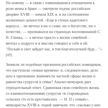
По-новому — в связи с изменившимся отношением к
роли жены в браке — смотрели подчас российские
дворяне XVIII — начала XIX в. и на соотношение
жизненных ценностей. «Еще в стенах кадетского
корпуса… не мечтал я ни о славе, ни о богатстве, ни о
почестях, — признавался на страницах воспоминаний С.
Н. Глинка, — а мечтал просто о жизни семейной…
мечтал о подруге и в мыслях говорил и себе и ей:
"Пускай и свет забудет нас, я тем благополучней буду…"»
[45]
Значили ли подобные признания российских помещиков,
что наступили «новые времена» и, следовательно, дело
шло к признанию значимости частной сферы жизни и
равенства супругов в семье? Анализ мемуаров дает
отрицательный ответ. Сравнивая свою семейную жизнь
со взаимоотношениями супругов «в старомодных
сельских (то есть крестьянских. — Н. П.) семьях»,
мемуаристы XVIII в. порой замечали, что «сколько у них