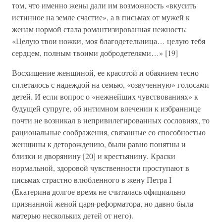
том, что именно жены дали им возможность «вкусить
истинное на земле счастие», а в письмах от мужей к
женам нормой стала романтизированная нежность:
«Целую твои ножки, моя благодетельница… целую тебя
сердцем, полным твоими добродетелями…» [19]
Восхищение женщиной, ее красотой и обаянием тесно
сплеталось с надеждой на семью, «озвученную» голосами
детей. И если вопрос о «нежнейших чувствованиях» к
будущей супруге, об интимном влечении к избраннице
почти не возникал в непривилегированных сословиях, то
рациональные соображения, связанные со способностью
женщины к деторождению, были равно понятны и
близки и дворянину [20] и крестьянину. Краски
нормальной, здоровой чувственности проступают в
письмах страстно влюбленного в жену Петра I
(Екатерина долгое время не считалась официально
признанной женой царя-реформатора, но давно была
матерью нескольких детей от него).