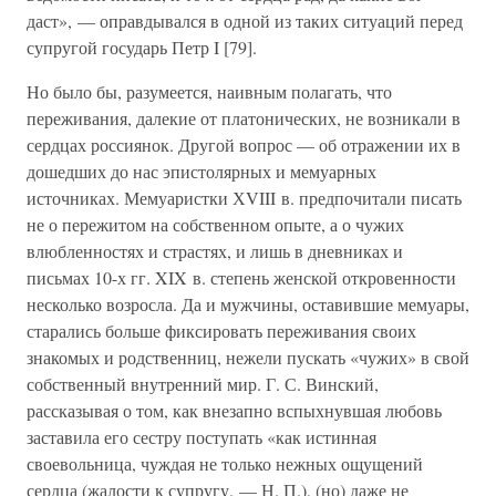
даст», — оправдывался в одной из таких ситуаций перед
супругой государь Петр I [79].
Но было бы, разумеется, наивным полагать, что
переживания, далекие от платонических, не возникали в
сердцах россиянок. Другой вопрос — об отражении их в
дошедших до нас эпистолярных и мемуарных
источниках. Мемуаристки ХVIII в. предпочитали писать
не о пережитом на собственном опыте, а о чужих
влюбленностях и страстях, и лишь в дневниках и
письмах 10-х гг. XIX в. степень женской откровенности
несколько возросла. Да и мужчины, оставившие мемуары,
старались больше фиксировать переживания своих
знакомых и родственниц, нежели пускать «чужих» в свой
собственный внутренний мир. Г. С. Винский,
рассказывая о том, как внезапно вспыхнувшая любовь
заставила его сестру поступать «как истинная
своевольница, чуждая не только нежных ощущений
сердца (жалости к супругу. — Н. П.), (но) даже не