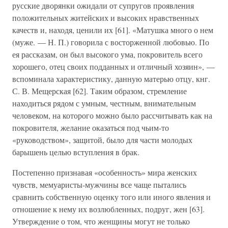
русские дворянки ожидали от супругов проявления
положительных житейских и высоких нравственных
качеств и, находя, ценили их [61]. «Матушка много о нем
(муже. — Н. П.) говорила с восторженной любовью. По
ея рассказам, он был высокого ума, покровитель всего
хорошего, отец своих подданных и отличный хозяин», —
вспоминала характеристику, данную матерью отцу, кнг.
С. В. Мещерская [62]. Таким образом, стремление
находиться рядом с умным, честным, внимательным
человеком, на которого можно было рассчитывать как на
покровителя, желание оказаться под чьим-то
«руководством», защитой, было для части молодых
барышень целью вступления в брак.
Постепенно признавая «особенность» мира женских
чувств, мемуаристы-мужчины все чаще пытались
сравнить собственную оценку того или иного явления и
отношение к нему их возлюбленных, подруг, жен [63].
Утверждение о том, что женщины могут не только