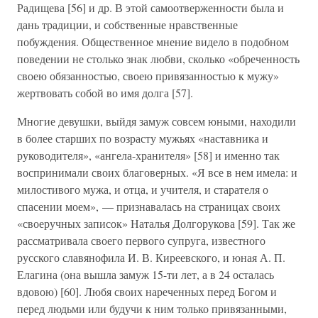
Радищева [56] и др. В этой самоотверженности была и
дань традиции, и собственные нравственные
побуждения. Общественное мнение видело в подобном
поведении не столько знак любви, сколько «обреченность
своею обязанностью, своею привязанностью к мужу»
жертвовать собой во имя долга [57].
Многие девушки, выйдя замуж совсем юными, находили
в более старших по возрасту мужьях «наставника и
руководителя», «ангела-хранителя» [58] и именно так
воспринимали своих благоверных. «Я все в нем имела: и
милостивого мужа, и отца, и учителя, и старателя о
спасении моем», — признавалась на страницах своих
«своеручных записок» Наталья Долгорукова [59]. Так же
рассматривала своего первого супруга, известного
русского славянофила И. В. Киреевского, и юная А. П.
Елагина (она вышла замуж 15-ти лет, а в 24 осталась
вдовою) [60]. Любя своих нареченных перед Богом и
перед людьми или будучи к ним только привязанными,