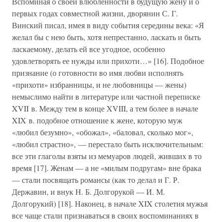
Вспоминая о своей влюбленности в будущую жену и о
первых годах совместной жизни, дворянин С. Г.
Винский писал, имея в виду события середины века: «Я
желал бы с нею быть, хотя непрестанно, ласкать и быть
ласкаемому, делать ей все угодное, особенно
удовлетворять ее нужды или прихоти…» [16]. Подобное
признание (о готовности во имя любви исполнять
«прихоти» избранницы, и не любовницы — жены)
немыслимо найти в литературе или частной переписке
XVII в. Между тем в конце XVIII, а тем более в начале
XIX в. подобное отношение к жене, которую муж
«любил безумно», «обожал», «баловал, сколько мог»,
«любил страстно», — перестало быть исключительным:
все эти глаголы взяты из мемуаров людей, живших в то
время [17]. Женам — а не «милым подругам» вне брака
— стали посвящать романсы (как то делал и Г. Р.
Державин, и внук Н. Б. Долгорукой — И. М.
Долгорукий) [18]. Наконец, в начале XIX столетия мужья
все чаще стали признаваться в своих воспоминаниях в