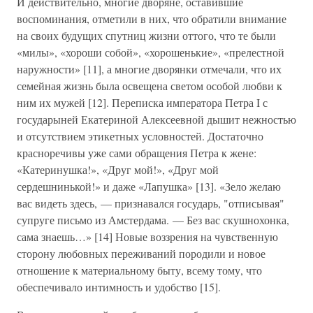
И действительно, многие дворяне, оставившие
воспоминания, отметили в них, что обратили внимание
на своих будущих спутниц жизни оттого, что те были
«милы», «хороши собой», «хорошенькие», «прелестной
наружности» [11], а многие дворянки отмечали, что их
семейная жизнь была освещена светом особой любви к
ним их мужей [12]. Переписка императора Петра I с
государыней Екатериной Алексеевной дышит нежностью
и отсутствием этикетных условностей. Достаточно
красноречивы уже сами обращения Петра к жене:
«Катеринушка!», «Друг мой!», «Друг мой
сердешнинькой!» и даже «Лапушка» [13]. «Зело желаю
вас видеть здесь, — признавался государь, "отписывая"
супруге письмо из Амстердама. — Без вас скушнохонка,
сама знаешь…» [14] Новые воззрения на чувственную
сторону любовных переживаний породили и новое
отношение к материальному быту, всему тому, что
обеспечивало интимность и удобство [15].