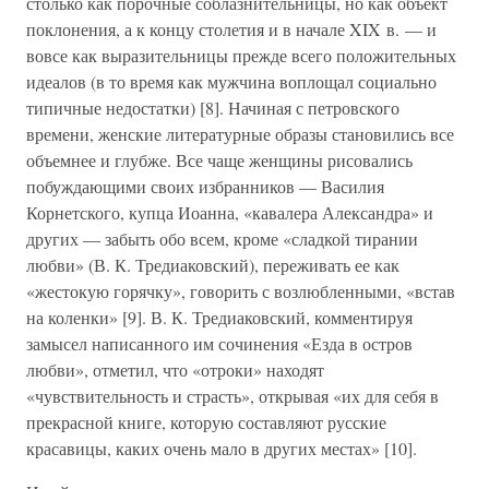
столько как порочные соблазнительницы, но как объект
поклонения, а к концу столетия и в начале XIX в. — и
вовсе как выразительницы прежде всего положительных
идеалов (в то время как мужчина воплощал социально
типичные недостатки) [8]. Начиная с петровского
времени, женские литературные образы становились все
объемнее и глубже. Все чаще женщины рисовались
побуждающими своих избранников — Василия
Корнетского, купца Иоанна, «кавалера Александра» и
других — забыть обо всем, кроме «сладкой тирании
любви» (В. К. Тредиаковский), переживать ее как
«жестокую горячку», говорить с возлюбленными, «встав
на коленки» [9]. В. К. Тредиаковский, комментируя
замысел написанного им сочинения «Езда в остров
любви», отметил, что «отроки» находят
«чувствительность и страсть», открывая «их для себя в
прекрасной книге, которую составляют русские
красавицы, каких очень мало в других местах» [10].