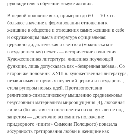
руководителя в обучении «науке жизни».
В первой половине века, примерно до 60 — 70-х гг.,
большее значение в формировании отношения к
женщине в обществе и отношения самих женщин к себе
и окружающим имела литература официальная:
церковно-дидактическая и светская (можно сказать —
государственная) печать — исторические сочинения.
Художественная литература, лишенная поучающей
функции, лишь допускалась как «безвредная забава». Со
второй же половины ХУШ в. художественная литература,
независимая от прямых поучений церкви и государства,
стала рупором новых идей. Противопоставив
религиозно-символическому мышлению средневековья
безусловный материализм мироощущения [4], любовная
лирика (бывшая всего полстолетия назад чуть ли не под
запретом — достаточно вспомнить положение
придворного «пиита» Симеона Полоцкого) показала
абсурдность третирования любви к женщине как