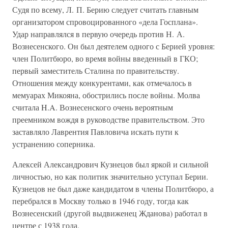
Судя по всему, Л. П. Берию следует считать главным
организатором спровоцированного «дела Госплана».
Удар направлялся в первую очередь против Н. А.
Вознесенского. Он был деятелем одного с Берией уровня:
член Политбюро, во время войны введенный в ГКО;
первый заместитель Сталина по правительству.
Отношения между конкурентами, как отмечалось в
мемуарах Микояна, обострились после войны. Молва
считала H.A. Вознесенского очень вероятным
преемником вождя в руководстве правительством. Это
заставляло Лаврентия Павловича искать пути к
устранению соперника.
Алексей Александрович Кузнецов был яркой и сильной
личностью, но как политик значительно уступал Берии.
Кузнецов не был даже кандидатом в члены Политбюро, а
перебрался в Москву только в 1946 году, тогда как
Вознесенский (другой выдвиженец Жданова) работал в
центре с 1938 года.