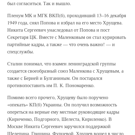
был согласиться. Так и вышло.
Пленум МК и МГК ВКП(б), проходивший 13–16 декабря
1949 года, снял Попова и избрал на его место Хрущева.
Никита Сергеевич унаследовал от Попова и пост
Секретаря ЦК. Вместе с Маленковым он стал курировать
партийные кадры, а также — что очень важно! — и
спецслужбы.
Сталин понимал, что взамен ленинградской группы
создается своеобразный союз Маленкова с Хрущевым, а
также с Берией и Булганиным. Он постарался
противопоставить им П. К. Пономаренко.
Помимо всего прочего, Хрущеву было поручено
«опекать» КП(б) Украины. Он получил возможность
опереться на верные ему местные руководящие кадры
(Кириченко, Подгорного, Шелеста, Кириленко). В
Москве Никита Сергеевич заручился поддержкой
Шелепина, Гришина, Фурцевой. Хрущев вошел в число