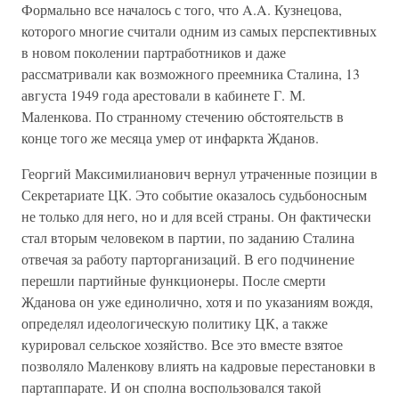
Формально все началось с того, что A.A. Кузнецова,
которого многие считали одним из самых перспективных
в новом поколении партработников и даже
рассматривали как возможного преемника Сталина, 13
августа 1949 года арестовали в кабинете Г. М.
Маленкова. По странному стечению обстоятельств в
конце того же месяца умер от инфаркта Жданов.
Георгий Максимилианович вернул утраченные позиции в
Секретариате ЦК. Это событие оказалось судьбоносным
не только для него, но и для всей страны. Он фактически
стал вторым человеком в партии, по заданию Сталина
отвечая за работу парторганизаций. В его подчинение
перешли партийные функционеры. После смерти
Жданова он уже единолично, хотя и по указаниям вождя,
определял идеологическую политику ЦК, а также
курировал сельское хозяйство. Все это вместе взятое
позволяло Маленкову влиять на кадровые перестановки в
партаппарате. И он сполна воспользовался такой