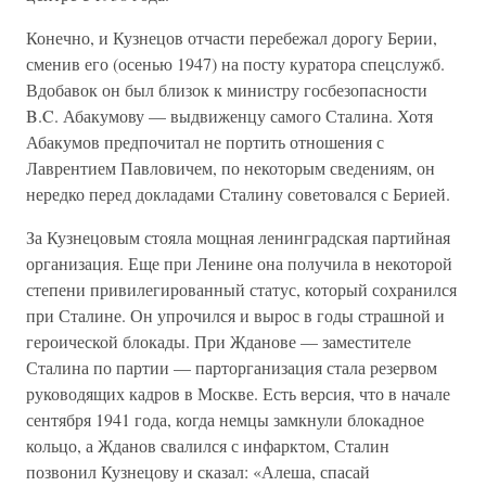
Конечно, и Кузнецов отчасти перебежал дорогу Берии,
сменив его (осенью 1947) на посту куратора спецслужб.
Вдобавок он был близок к министру госбезопасности
B.C. Абакумову — выдвиженцу самого Сталина. Хотя
Абакумов предпочитал не портить отношения с
Лаврентием Павловичем, по некоторым сведениям, он
нередко перед докладами Сталину советовался с Берией.
За Кузнецовым стояла мощная ленинградская партийная
организация. Еще при Ленине она получила в некоторой
степени привилегированный статус, который сохранился
при Сталине. Он упрочился и вырос в годы страшной и
героической блокады. При Жданове — заместителе
Сталина по партии — парторганизация стала резервом
руководящих кадров в Москве. Есть версия, что в начале
сентября 1941 года, когда немцы замкнули блокадное
кольцо, а Жданов свалился с инфарктом, Сталин
позвонил Кузнецову и сказал: «Алеша, спасай