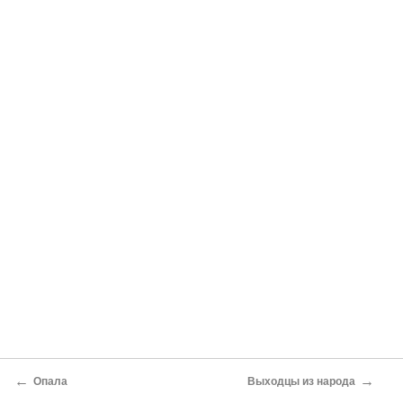
←
→
Опала
Выходцы из народа