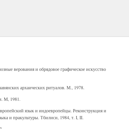
иозные верования и обрядовое графическое искусство
авянских архаиче­ских ритуалов. М., 1978.
. М, 1981.
оевропейский язык и индоевропейцы. Реконструкция и
а и пракультуры. Тбилиси, 1984, т. I, II.
7.