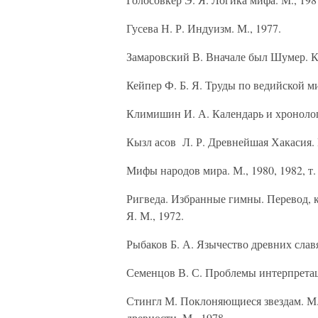
Гусева Н. Р. Индуизм. М., 1977.
Замаровский В. Вначале был Шумер. К
Кейпер Ф. Б. Я. Труды по ведийской м
Климишин И. А. Календарь и хронологи
Кызл асов Л. Р. Древнейшая Хакасия. 
Мифы народов мира. М., 1980, 1982, т. 
Ригведа. Избранные гимны. Перевод, к
Я. М., 1972.
Рыбаков Б. А. Язычество древних славя
Семенцов В. С. Проблемы интерпретац
Стингл М. Поклоняющиеся звездам. М.
древности. М., 1978.