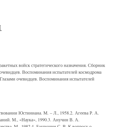
Ы
ракетных войск стратегического назначения. Сборник
и очевидцев. Воспоминания испытателей космодрома
3. Глазами очевидцев. Воспоминания испытателей
вовании Юстиниана. М. – Л., 1958.2. Агеева Р. А.
ний. М., «Наука», 1990.3. Анучин В. А.
ества. М., 1982.4. Бахрушин С. В. К вопросу о