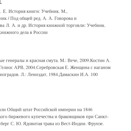
Ы
. История книги: Учебник. М.,
ик / Под общей ред. А. А. Говорова и
ва Л. А. и др. История книжной торговли: Учебник.
книжного дела в России
е генералы и красная смута. М.: Вече, 2009.Костин А.
 Гелиос АРВ, 2004.Серебровская Е. Женщина с наганом
Виноградов. Л.: Лениздат, 1984.Дамаскин И.А. 100
или Общий штат Российской империи на 1846
кого биржевого купечества и браковщиков при Санкт-
берг С. Ю. Ядовитая трава из Вест-Индии. Фрунзе.