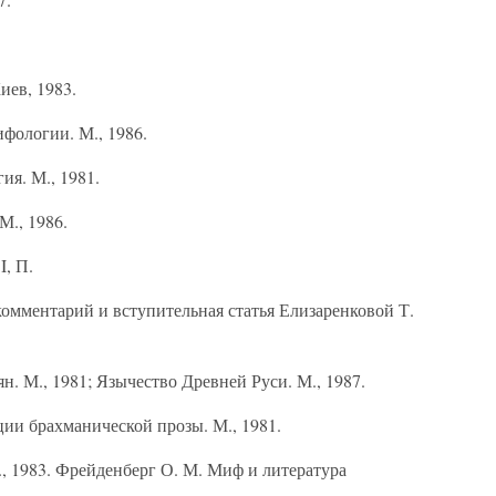
иев, 1983.
ифологии. М., 1986.
я. М., 1981.
М., 1986.
I, П.
омментарий и вступи­тельная статья Елизаренковой Т.
н. М., 1981; Язы­чество Древней Руси. М., 1987.
ии брахманической прозы. М., 1981.
, 1983. Фрейденберг О. М. Миф и литература