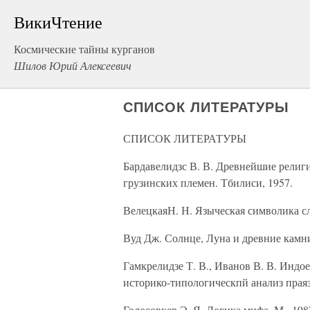
ВикиЧтение
Космические тайны курганов
Шилов Юрий Алексеевич
СПИСОК ЛИТЕРАТУРЫ
СПИСОК ЛИТЕРАТУРЫ
Бардавелидзс В. В. Древнейшие религ
грузинских племен. Тбилиси, 1957.
ВелецкаяН. Н. Языческая символика сл
Вуд Дж. Солнце, Луна и древние камни
Гамкрелидзе Т. В., Иванов В. В. Инд
историко-типологическпй анализ праязык
Голосовкер Э. Я. Логика мифа. М., 198