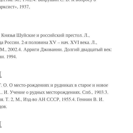
рксист», 1937,
 Князья Шуйские и российский престол. Л.,
а России. 2-я половина XV – нач. XVI века. Л.,
 М., 2002.4. Арриги Джованни. Долгий двадцатый век:
и. 1994.
Ы
. О место-рождениях и рудниках в старое и новое
К.. И. Учение о рудных месторождениях. Спб., 1903.3.
. Т. 2, М., Изд-во АН СССР, 1955.4. Геннин В. И.
дов.
Ы