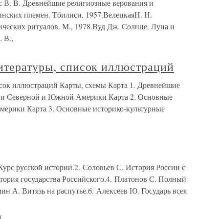
. В. Древнейшие религиозные верования и
инских племен. Тбилиси, 1957.ВелецкаяН. Н.
че­ских ритуалов. М., 1978.Вуд Дж. Солнце, Луна и
 В.,
литературы, список иллюстраций
исок иллюстраций Карты, схемы Карта 1. Древнейшие
рии Северной и Южной Америки Карта 2. Основные
мерики Карта 3. Основные историко-культурные
урс русской истории.2. Соловьев С. История России с
тория государства Российского.4. Платонов С. Полный
ин А. Витязь на распутье.6. Алексеев Ю. Государь всея