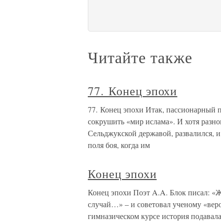
Читайте также
77. Конец эпохи
77. Конец эпохи Итак, пассионарный 
сокрушить «мир ислама». И хотя разн
Сельджукской державой, развалился, и
поля боя, когда им
Конец эпохи
Конец эпохи Поэт A.A. Блок писал: «Жи
случай…» – и советовал ученому «веро
гимназическом курсе история подавала