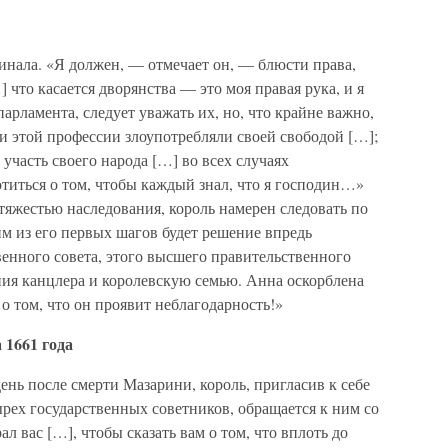
инала. «Я должен, — отмечает он, — блюсти права,
что касается дворянства — это моя правая рука, и я
парламента, следует уважать их, но, что крайне важно,
ли этой профессии злоупотребляли своей свободой […];
 участь своего народа […] во всех случаях
титься о том, чтобы каждый знал, что я господин…»
тяжестью наследования, король намерен следовать по
м из его первых шагов будет решение впредь
енного совета, этого высшего правительственного
ения канцлера и королевскую семью. Анна оскорблена
о том, что он проявит неблагодарность!»
 1661 года
ень после смерти Мазарини, король, пригласив к себе
ырех государственных советников, обращается к ним со
л вас […], чтобы сказать вам о том, что вплоть до