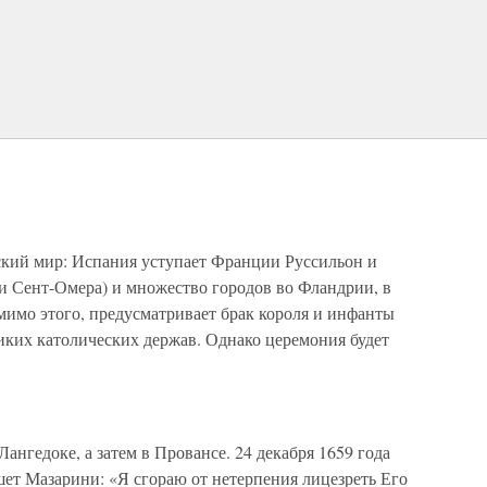
ский мир: Испания уступает Франции Руссильон и
и Сент-Омера) и множество городов во Фландрии, в
мимо этого, предусматривает брак короля и инфанты
иких католических держав. Однако церемония будет
ангедоке, а затем в Провансе. 24 декабря 1659 года
ет Мазарини: «Я сгораю от нетерпения лицезреть Его