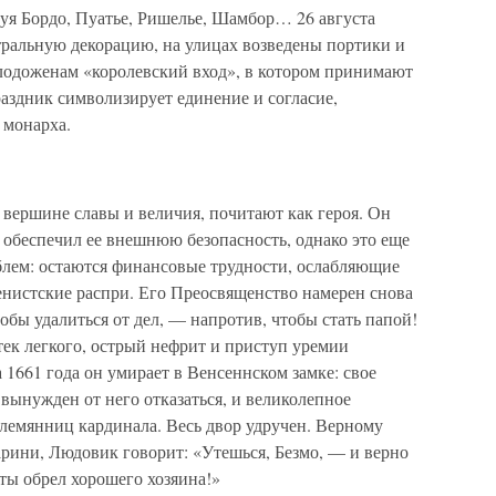
нуя Бордо, Пуатье, Ришелье, Шамбор… 26 августа
тральную декорацию, на улицах возведены портики и
лодоженам «королевский вход», в котором принимают
аздник символизирует единение и согласие,
 монарха.
 вершине славы и величия, почитают как героя. Он
 обеспечил ее внешнюю безопасность, однако это еще
блем: остаются финансовые трудности, ослабляющие
енистские распри. Его Преосвященство намерен снова
тобы удалиться от дел, — напротив, чтобы стать папой!
тек легкого, острый нефрит и приступ уремии
 1661 года он умирает в Венсеннском замке: свое
 вынужден от него отказаться, и великолепное
племянниц кардинала. Весь двор удручен. Верному
рини, Людовик говорит: «Утешься, Безмо, — и верно
 ты обрел хорошего хозяина!»