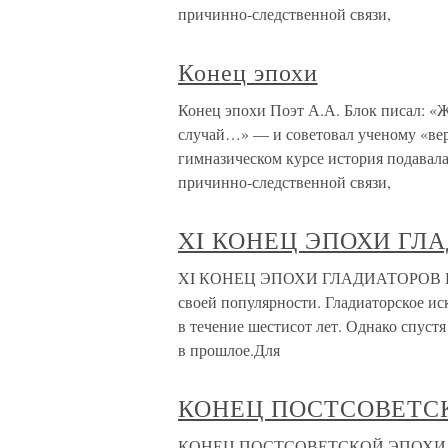
причинно-следственной связи,
Конец эпохи
Конец эпохи Поэт А.А. Блок писал: «Жи
случай…» — и советовал ученому «веро
гимназическом курсе история подавала
причинно-следственной связи,
XI КОНЕЦ ЭПОХИ ГЛ
XI КОНЕЦ ЭПОХИ ГЛАДИАТОРОВ В 350 
своей популярности. Гладиаторское ис
в течение шестисот лет. Однако спустя
в прошлое.Для
КОНЕЦ ПОСТСОВЕТС
КОНЕЦ ПОСТСОВЕТСКОЙ ЭПОХИ В оце