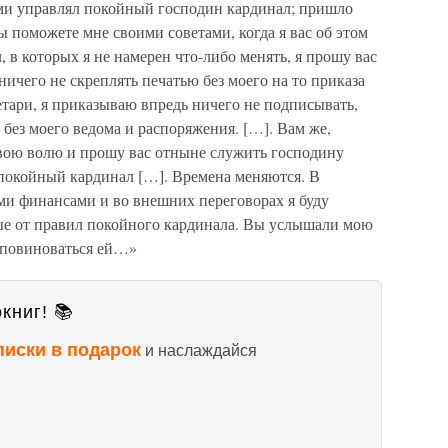
ами управлял покойный господин кардинал; пришло
ы поможете мне своими советами, когда я вас об этом
 в которых я не намерен что-либо менять, я прошу вас
ничего не скреплять печатью без моего на то приказа
етари, я приказываю впредь ничего не подписывать,
без моего ведома и распоряжения. […]. Вам же,
свою волю и прошу вас отныне служить господину
 покойный кардинал […]. Времена меняются. В
ми финансами и во внешних переговорах я буду
ые от правил покойного кардинала. Вы услышали мою
я повиноваться ей…»
книг! 📚
писки в подарок
и наслаждайся