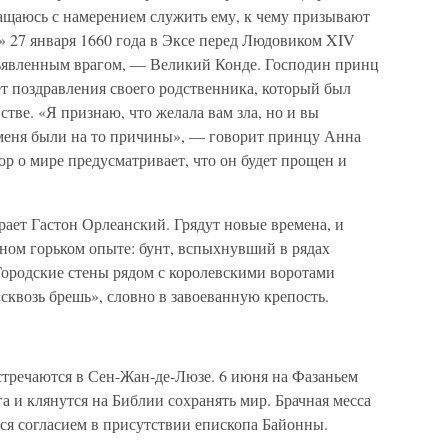
вращаюсь с намерением служить ему, к чему призывают
 27 января 1660 года в Эксе перед Людовиком XIV
отъявленным врагом, — Великий Конде. Господин принц
 поздравления своего родственника, который был
стве. «Я признаю, что желала вам зла, но и вы
у меня были на то причины», — говорит принцу Анна
ор о мире предусматривает, что он будет прощен и
ирает Гастон Орлеанский. Грядут новые времена, и
нном горьком опыте: бунт, вспыхнувший в рядах
 Городские стены рядом с королевскими воротами
«сквозь брешь», словно в завоеванную крепость.
тречаются в Сен-Жан-де-Люзе. 6 июня на Фазаньем
а и клянутся на Библии сохранять мир. Брачная месса
ся согласием в присутствии епископа Байонны.