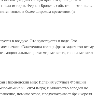
 писал историк Фернан Бродель, событие — это пыль,
ляется только в более широком временном (и
уется в воздухе. Это чувствуется в воде. Это
амом начале «Властелина колец» фраза задает тон всему
е эмоциональные цвета: мир меняется, и он изменится
исан Пиренейский мир: Испания уступает Франции
-сюр-ла-Лис и Сент-Омера) и множество городов во
лашение, помимо этого, предусматривает брак короля