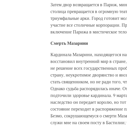
Затем двор возвращается в Париж, ми
столица превращается в огромную теа
триумфальные арки. Город готовит мо
участие все столичные корпорации. Пр
включение Парижа в мистическое тело
Смерть Мазарини
Кардинала Мазарини, находящегося на
восстановил внутренний мир в стране,
не решение всех государственных про
страну, неукротимое дворянство и янс
стать священником, но не ради того, ч
Однако судьба распорядилась иначе. О
подточили здоровье кардинала. 9 марта
наследство он передает королю, но тот
состояние переходит в распоряжение 
Безмо, сокрушающемуся о смерти Маза
служи мне на своем посту в Бастилии;