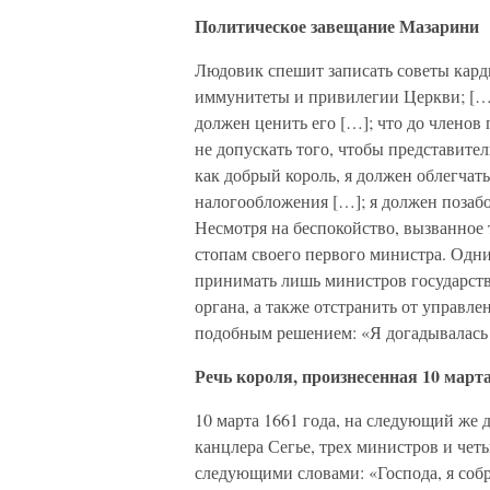
Политическое завещание Мазарини
Людовик спешит записать советы кард
иммунитеты и привилегии Церкви; […] 
должен ценить его […]; что до членов 
не допускать того, чтобы представите
как добрый король, я должен облегчать
налогообложения […]; я должен позабо
Несмотря на беспокойство, вызванное 
стопам своего первого министра. Одни
принимать лишь министров государств
органа, а также отстранить от управл
подобным решением: «Я догадывалась 
Речь короля, произнесенная 10 марта
10 марта 1661 года, на следующий же д
канцлера Сегье, трех министров и чет
следующими словами: «Господа, я собра