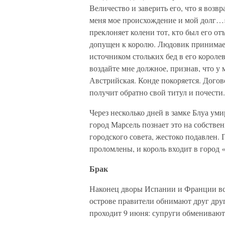
Величество и заверить его, что я воз
меня мое происхождение и мой долг…»
преклоняет колени тот, кто был его 
допущен к королю. Людовик принимает
источником стольких бед в его королев
воздайте мне должное, признав, что 
Австрийская. Конде покоряется. Догов
получит обратно свой титул и почести.
Через несколько дней в замке Блуа ум
город Марсель познает это на собстве
городского совета, жестоко подавлен.
проломлены, и король входит в город 
Брак
Наконец дворы Испании и Франции вс
острове правители обнимают друг друг
проходит 9 июня: супруги обменивают