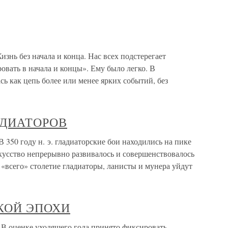
знь без начала и конца. Нас всех подстерегает
вать в начала и концы». Ему было легко. В
сь как цепь более или менее ярких событий, без
АДИАТОРОВ
году н. э. гладиаторские бои находились на пике
кусство непрерывно развивалось и совершенствовалось
 «всего» столетие гладиаторы, ланисты и мунера уйдут
КОЙ ЭПОХИ
нке уходящего года принято фиксировать