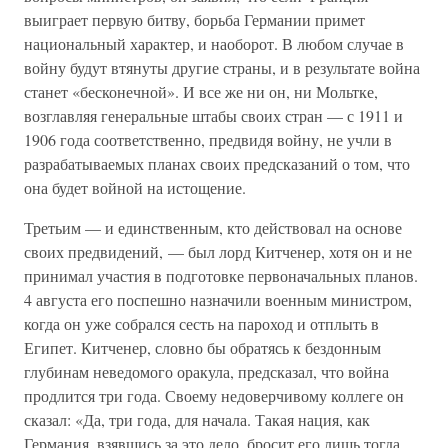
выиграет первую битву, борьба Германии примет
национальный характер, и наоборот. В любом случае в
войну будут втянуты другие страны, и в результате война
станет «бесконечной». И все же ни он, ни Мольтке,
возглавляя генеральные штабы своих стран — с 1911 и
1906 года соответственно, предвидя войну, не учли в
разрабатываемых планах своих предсказаний о том, что
она будет войной на истощение.
Третьим — и единственным, кто действовал на основе
своих предвидений, — был лорд Китченер, хотя он и не
принимал участия в подготовке первоначальных планов.
4 августа его поспешно назначили военным министром,
когда он уже собрался сесть на пароход и отплыть в
Египет. Китченер, словно бы обратясь к бездонным
глубинам неведомого оракула, предсказал, что война
продлится три года. Своему недоверчивому коллеге он
сказал: «Да, три года, для начала. Такая нация, как
Германия, взявшись за это дело, бросит его лишь тогда,