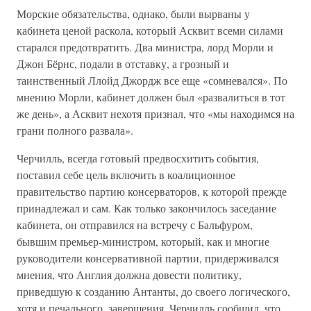
Морские обязательства, однако, были вырваны у
кабинета ценой раскола, который Асквит всеми силами
старался предотвратить. Два министра, лорд Морли и
Джон Бёрнс, подали в отставку, а грозный и
таинственный Ллойд Джордж все еще «сомневался». По
мнению Морли, кабинет должен был «развалиться в тот
же день», а Асквит нехотя признал, что «мы находимся на
грани полного развала».
Черчилль, всегда готовый предвосхитить события,
поставил себе цель включить в коалиционное
правительство партию консерваторов, к которой прежде
принадлежал и сам. Как только закончилось заседание
кабинета, он отправился на встречу с Бальфуром,
бывшим премьер-министром, который, как и многие
руководители консервативной партии, придерживался
мнения, что Англия должна довести политику,
приведшую к созданию Антанты, до своего логического,
хотя и печального, завершения. Черчилль сообщил, что,