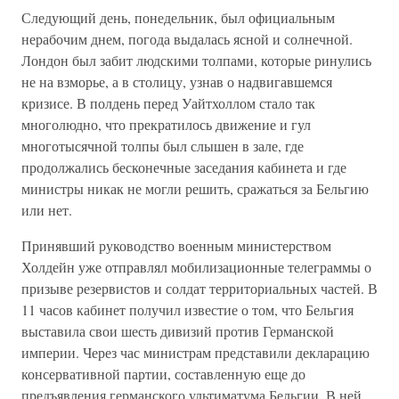
Следующий день, понедельник, был официальным
нерабочим днем, погода выдалась ясной и солнечной.
Лондон был забит людскими толпами, которые ринулись
не на взморье, а в столицу, узнав о надвигавшемся
кризисе. В полдень перед Уайтхоллом стало так
многолюдно, что прекратилось движение и гул
многотысячной толпы был слышен в зале, где
продолжались бесконечные заседания кабинета и где
министры никак не могли решить, сражаться за Бельгию
или нет.
Принявший руководство военным министерством
Холдейн уже отправлял мобилизационные телеграммы о
призыве резервистов и солдат территориальных частей. В
11 часов кабинет получил известие о том, что Бельгия
выставила свои шесть дивизий против Германской
империи. Через час министрам представили декларацию
консервативной партии, составленную еще до
предъявления германского ультиматума Бельгии. В ней