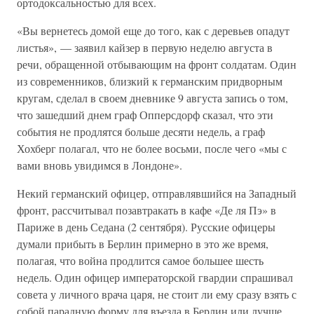
ортодоксальностью для всех.
«Вы вернетесь домой еще до того, как с деревьев опадут
листья», — заявил кайзер в первую неделю августа в
речи, обращенной отбывающим на фронт солдатам. Один
из современников, близкий к германским придворным
кругам, сделал в своем дневнике 9 августа запись о том,
что зашедший днем граф Опперсдорф сказал, что эти
события не продлятся больше десяти недель, а граф
Хохберг полагал, что не более восьми, после чего «мы с
вами вновь увидимся в Лондоне».
Некий германский офицер, отправлявшийся на Западный
фронт, рассчитывал позавтракать в кафе «Де ля Пэ» в
Париже в день Седана (2 сентября). Русские офицеры
думали прибыть в Берлин примерно в это же время,
полагая, что война продлится самое большее шесть
недель. Один офицер императорской гвардии спрашивал
совета у личного врача царя, не стоит ли ему сразу взять с
собой парадную форму для въезда в Берлин или лучше