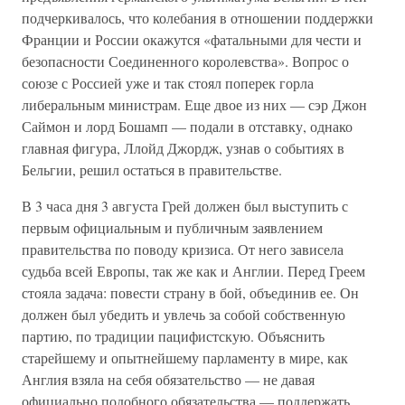
подчеркивалось, что колебания в отношении поддержки
Франции и России окажутся «фатальными для чести и
безопасности Соединенного королевства». Вопрос о
союзе с Россией уже и так стоял поперек горла
либеральным министрам. Еще двое из них — сэр Джон
Саймон и лорд Бошамп — подали в отставку, однако
главная фигура, Ллойд Джордж, узнав о событиях в
Бельгии, решил остаться в правительстве.
В 3 часа дня 3 августа Грей должен был выступить с
первым официальным и публичным заявлением
правительства по поводу кризиса. От него зависела
судьба всей Европы, так же как и Англии. Перед Греем
стояла задача: повести страну в бой, объединив ее. Он
должен был убедить и увлечь за собой собственную
партию, по традиции пацифистскую. Объяснить
старейшему и опытнейшему парламенту в мире, как
Англия взяла на себя обязательство — не давая
официально подобного обязательства — поддержать