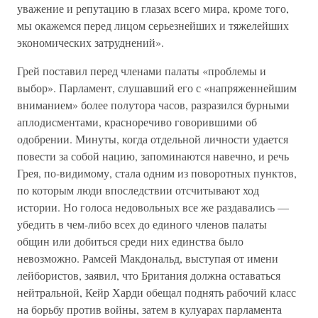
уважение и репутацию в глазах всего мира, кроме того,
мы окажемся перед лицом серьезнейших и тяжелейших
экономических затруднений».
Грей поставил перед членами палаты «проблемы и
выбор». Парламент, слушавший его с «напряженнейшим
вниманием» более полутора часов, разразился бурными
аплодисментами, красноречиво говорившими об
одобрении. Минуты, когда отдельной личности удается
повести за собой нацию, запоминаются навечно, и речь
Грея, по-видимому, стала одним из поворотных пунктов,
по которым люди впоследствии отсчитывают ход
истории. Но голоса недовольных все же раздавались —
убедить в чем-либо всех до единого членов палаты
общин или добиться среди них единства было
невозможно. Рамсей Макдональд, выступая от имени
лейбористов, заявил, что Британия должна оставаться
нейтральной, Кейр Харди обещал поднять рабочий класс
на борьбу против войны, затем в кулуарах парламента