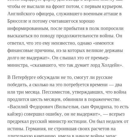
чтобы ее выслали на фронт потом, с первым курьером.
Английского офицера, служившего военным атташе в
Брюсселе и потому считавшегося хорошо
информированным, после прибытия в полк попросили
высказаться по поводу продолжительности войны. Он
ответил, что это ему неизвестно, однако «имеются
финансовые причины, из-за которых великие державы
долго не выдержат». Он слышал это от премьер-
министра, «сказавшего, что так думает лорд Холдейн».
В Петербурге обсуждали не то, смогут ли русские
победить, а сколько на это потребуется времени — два
или три месяца. Пессимистов, утверждавших, что война
продлится шесть месяцев, обвиняли в пораженчестве.
«Василий Федорович (Вильгельм, сын Фридриха, то есть
кайзер) совершил ошибку, он не выдержит», — всерьез
предрекал русский министр юстиции. Он был недалек от
истины. Германия, не строившая своих расчетов на
длительную кампанию, имела в начале войны запас