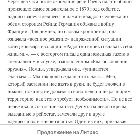
Через два часа после окончания речи Грея в палате общин
произошло самое значительное с 1870 года событие,
надолго запечатлевшееся в памяти каждого человека по
обеим сторонам Рейна: Германия объявила войну
Франции. Для немцев, по словам кронпринца, она
означала «военное решение» напряженной ситуации,
конец кошмара изоляции. «Радостно вновь сознавать себя
живыми», — с восторгом писала одна немецкая газета в
специальном выпуске, озаглавленном «Благословление
оружия». Немцы, утверждала она, «упиваются
счастьем… Мы так долго ждали этого часа… Меч,
который заставили нас взять в руки, не будет вложен в
ножны, пока мы не добьемся своих целей и не расширим
территорию, как этого требует необходимость». Но не все
переживали состояние экстаза. Депутаты левого крыла,
вызванные в рейхстаг, замечали друг в друге
«депрессию» и «нервозность». Один из них, признавая
готовность проголосовать за все военные кредиты,
Продолжение на Литрес
пробормотал: «Мы не можем позволить им уничтожить