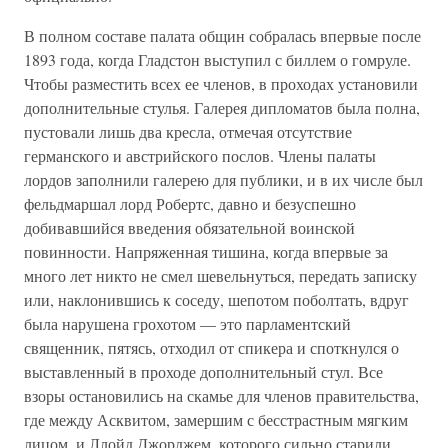
В полном составе палата общин собралась впервые после
1893 года, когда Гладстон выступил с биллем о гомруле.
Чтобы разместить всех ее членов, в проходах установили
дополнительные стулья. Галерея дипломатов была полна,
пустовали лишь два кресла, отмечая отсутствие
германского и австрийского послов. Члены палаты
лордов заполнили галерею для публики, и в их числе был
фельдмаршал лорд Робертс, давно и безуспешно
добивавшийся введения обязательной воинской
повинности. Напряженная тишина, когда впервые за
много лет никто не смел шевельнуться, передать записку
или, наклонившись к соседу, шепотом поболтать, вдруг
была нарушена грохотом — это парламентский
священник, пятясь, отходил от спикера и споткнулся о
выставленный в проходе дополнительный стул. Все
взоры остановились на скамье для членов правительства,
где между Асквитом, замершим с бесстрастным мягким
лицом, и Ллойд Джорджем, которого сильно старили