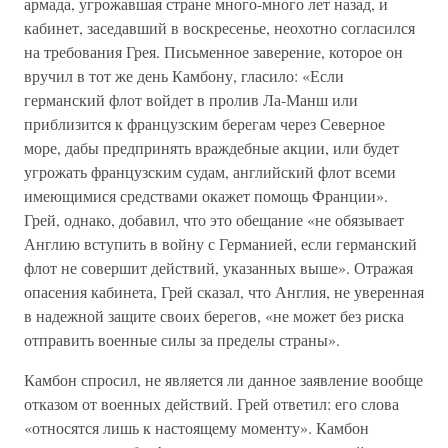
армада, угрожавшая стране много-много лет назад, и
кабинет, заседавший в воскресенье, неохотно согласился
на требования Грея. Письменное заверение, которое он
вручил в тот же день Камбону, гласило: «Если
германский флот войдет в пролив Ла-Манш или
приблизится к французским берегам через Северное
море, дабы предпринять враждебные акции, или будет
угрожать французским судам, английский флот всеми
имеющимися средствами окажет помощь Франции».
Грей, однако, добавил, что это обещание «не обязывает
Англию вступить в войну с Германией, если германский
флот не совершит действий, указанных выше». Отражая
опасения кабинета, Грей сказал, что Англия, не уверенная
в надежной защите своих берегов, «не может без риска
отправить военные силы за пределы страны».
Камбон спросил, не является ли данное заявление вообще
отказом от военных действий. Грей ответил: его слова
«относятся лишь к настоящему моменту». Камбон