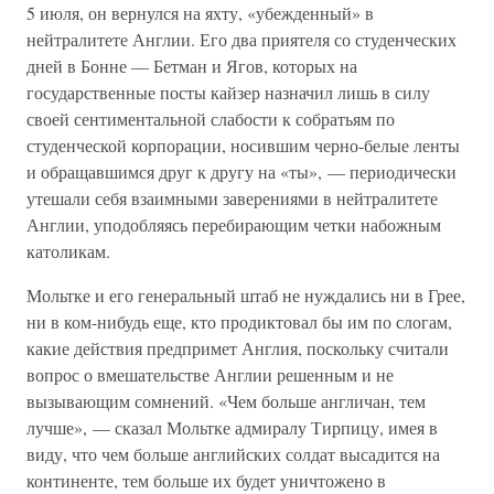
5 июля, он вернулся на яхту, «убежденный» в
нейтралитете Англии. Его два приятеля со студенческих
дней в Бонне — Бетман и Ягов, которых на
государственные посты кайзер назначил лишь в силу
своей сентиментальной слабости к собратьям по
студенческой корпорации, носившим черно-белые ленты
и обращавшимся друг к другу на «ты», — периодически
утешали себя взаимными заверениями в нейтралитете
Англии, уподобляясь перебирающим четки набожным
католикам.
Мольтке и его генеральный штаб не нуждались ни в Грее,
ни в ком-нибудь еще, кто продиктовал бы им по слогам,
какие действия предпримет Англия, поскольку считали
вопрос о вмешательстве Англии решенным и не
вызывающим сомнений. «Чем больше англичан, тем
лучше», — сказал Мольтке адмиралу Тирпицу, имея в
виду, что чем больше английских солдат высадится на
континенте, тем больше их будет уничтожено в