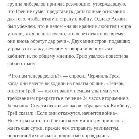
группа либералов приняла резолюцию, утверждавшую,
что Грей не сумел представить достаточные основания
для того, чтобы втянуть страну в войну. Однако Асквит
был убежден, что в целом «наши крайние любители мира
утихли, хотя не исключено, что через некоторое время
они вновь обретут дар речи». Двух министров, подавших
утром в отставку, вечером уговорили вернуться в
кабинет, и, по общему мнению, Грею удалось повести за
собой страну.
«Что нам теперь делать?» — спросил Черчилль Грея,
когда они вместе выходили из палаты общин. «Теперь, —
ответил Грей, — мы отправим немцам ультиматум с
требованием прекратить в течение 24 часов вторжение в
Бельгию». Спустя несколько часов, обращаясь к Камбону,
Грей сказал: «Если они откажутся, начнется война».
Несмотря на то, что британскому министру пришлось
ждать еще сутки, прежде чем отправить ультиматум,
опасения Лихновского полностью оправдались —