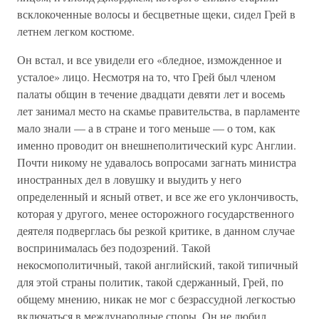
всклокоченные волосы и бесцветные щеки, сидел Грей в
летнем легком костюме.
Он встал, и все увидели его «бледное, изможденное и
усталое» лицо. Несмотря на то, что Грей был членом
палаты общин в течение двадцати девяти лет и восемь
лет занимал место на скамье правительства, в парламенте
мало знали — а в стране и того меньше — о том, как
именно проводит он внешнеполитический курс Англии.
Почти никому не удавалось вопросами загнать министра
иностранных дел в ловушку и выудить у него
определенный и ясный ответ, и все же его уклончивость,
которая у другого, менее осторожного государственного
деятеля подверглась бы резкой критике, в данном случае
воспринималась без подозрений. Такой
некосмополитичный, такой английский, такой типичный
для этой страны политик, такой сдержанный, Грей, по
общему мнению, никак не мог с безрассудной легкостью
включаться в международные споры. Он не любил