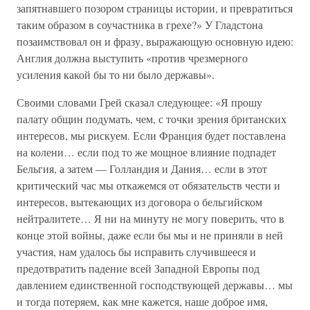
запятнавшего позором страницы истории, и превратиться
таким образом в соучастника в грехе?» У Гладстона
позаимствовал он и фразу, выражающую основную идею:
Англия должна выступить «против чрезмерного
усиления какой бы то ни было державы».
Своими словами Грей сказал следующее: «Я прошу
палату общин подумать, чем, с точки зрения британских
интересов, мы рискуем. Если Франция будет поставлена
на колени… если под то же мощное влияние подпадет
Бельгия, а затем — Голландия и Дания… если в этот
критический час мы откажемся от обязательств чести и
интересов, вытекающих из договора о бельгийском
нейтралитете… Я ни на минуту не могу поверить, что в
конце этой войны, даже если бы мы и не приняли в ней
участия, нам удалось бы исправить случившееся и
предотвратить падение всей Западной Европы под
давлением единственной господствующей державы… мы
и тогда потеряем, как мне кажется, наше доброе имя,