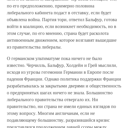
по его предположению, примерно половина
либерального кабинета подаст в отставку, если будет
объявлена война. Партия тори, ответил Бальфур, готова
войти в коалицию, если возникнет необходимость, но в
этом случае, по его мнению, страна будет расколота
антивоенным движением, которое возглавят вышедшие
из правительства либералы.
О германском ультиматуме пока ничего не было
известно. Черчилль, Бальфур, Холдейн и Грей мыслили,
исходя из угрозы гегемонии Германии в Европе после
падения Франции. Однако политика поддержки Франции
разрабатывалась за закрытыми дверями и общественность
о предпринятых шагах ничего не знала. Большинство
либерального правительства отвергало их. Ни
правительство, ни страна не имели единых взглядов по
этому вопросу. Многим англичанам, если не
подавляющему большинству, разразившийся кризис
представлялся продолжением давней ссоры между