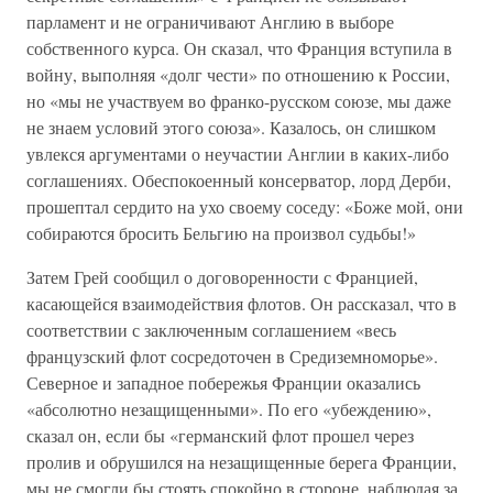
парламент и не ограничивают Англию в выборе
собственного курса. Он сказал, что Франция вступила в
войну, выполняя «долг чести» по отношению к России,
но «мы не участвуем во франко-русском союзе, мы даже
не знаем условий этого союза». Казалось, он слишком
увлекся аргументами о неучастии Англии в каких-либо
соглашениях. Обеспокоенный консерватор, лорд Дерби,
прошептал сердито на ухо своему соседу: «Боже мой, они
собираются бросить Бельгию на произвол судьбы!»
Затем Грей сообщил о договоренности с Францией,
касающейся взаимодействия флотов. Он рассказал, что в
соответствии с заключенным соглашением «весь
французский флот сосредоточен в Средиземноморье».
Северное и западное побережья Франции оказались
«абсолютно незащищенными». По его «убеждению»,
сказал он, если бы «германский флот прошел через
пролив и обрушился на незащищенные берега Франции,
мы не смогли бы стоять спокойно в стороне, наблюдая за