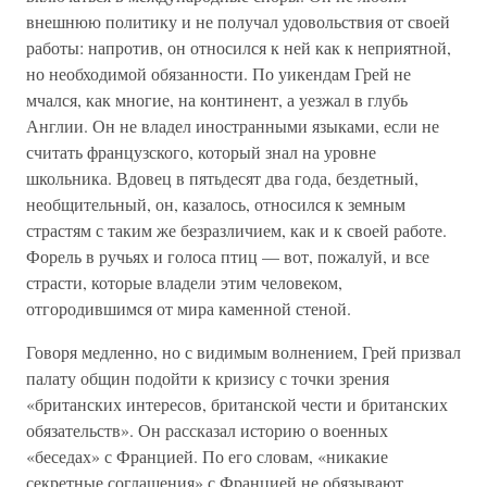
внешнюю политику и не получал удовольствия от своей
работы: напротив, он относился к ней как к неприятной,
но необходимой обязанности. По уикендам Грей не
мчался, как многие, на континент, а уезжал в глубь
Англии. Он не владел иностранными языками, если не
считать французского, который знал на уровне
школьника. Вдовец в пятьдесят два года, бездетный,
необщительный, он, казалось, относился к земным
страстям с таким же безразличием, как и к своей работе.
Форель в ручьях и голоса птиц — вот, пожалуй, и все
страсти, которые владели этим человеком,
отгородившимся от мира каменной стеной.
Говоря медленно, но с видимым волнением, Грей призвал
палату общин подойти к кризису с точки зрения
«британских интересов, британской чести и британских
обязательств». Он рассказал историю о военных
«беседах» с Францией. По его словам, «никакие
секретные соглашения» с Францией не обязывают