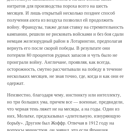
нитратов для производства пороха всего на шесть
месяцев. И лишь открытый несколько позднее способ
получения азота из воздуха позволил ей продолжить
войну. Французы, также делая ставку на стремительность
кампании, решили не рисковать войсками и без боя сдали
немцам железорудный район в Лотарингии, предполагая
вернуть его после скорой победы. В результате они
потеряли 80 процентов рудных запасов и чуть было не
проиграли войну. Англичане, проявляя, как всегда,
осторожность, смутно рассчитывали на победу в течение
нескольких месяцев, не зная точно, где, когда и как они ее
одержат.
Неизвестно, благодаря чему, инстинкту или интеллекту,
но три больших ума, причем все — военные, предвидели,
что черная тень ляжет не на месяцы, а на годы. Один из
них, Мольтке, предсказывал «длительную, изнуряющую
борьбу». Другим был Жоффр. Отвечая в 1912 году на
вопросы министров, он заявил, что если Франция