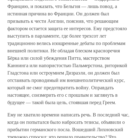
Францию, и показать, что Бельгия — лишь повод, а
истинная причина во Франции. Он должен был
призывать к чести Англии, пояснив, что решающим
фактором остается защита ее интересов. Ему предстояло
выступить в парламенте, где более трехсот лет
традиционно велись изощренные дебаты по проблемам
внешней политики. Не обладая блеском красноречия
Бёрка или силой убеждения Питта, мастерством
Каннинга или напористостью Пальмерстона, риторикой
Гладстона или остроумием Дизраэли, он должен был
отстаивать проводимый им внешнеполитический курс,
который не смог предотвратить войну. Оправдать
настоящее, соизмерить его с прошлым и заглянуть в
будущее — такой была цель, стоявшая перед Греем.
Ему не хватило времени написать речь. В последний час,
когда он попытался было набросать тезисы, объявили о
прибытии германского посла. Вошедший Лихновский
тревожно спросил: что решило правительство? Что