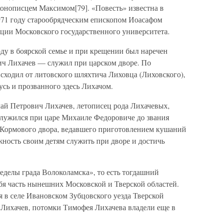
конописцем Максимом[79]. «Повесть» известна в
971 году старообрядческим епископом Иоасафом
ции Московского государственного университета.
ду в боярской семье и при крещении был наречен
ч Лихачев — служил при царском дворе. По
сходил от литовского шляхтича Лиховца (Лиховского),
усь и прозванного здесь Лихачом.
ай Петрович Лихачев, летописец рода Лихачевых,
лужился при царе Михаиле Федоровиче до звания
 Кормового двора, ведавшего приготовлением кушаний
ожность своим детям служить при дворе и достичь
еделы града Волоколамска», то есть тогдашний
бя часть нынешних Московской и Тверской областей.
 в селе Ивановском Зубцовского уезда Тверской
 Лихачев, потомки Тимофея Лихачева владели еще в