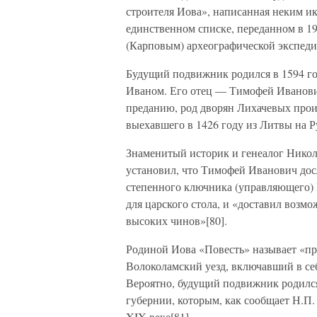
строителя Иова», написанная неким и
единственном списке, переданном в 1
(Карповым) археографической экспеди
Будущий подвижник родился в 1594 го
Иваном. Его отец — Тимофей Иванови
преданию, род дворян Лихачевых прои
выехавшего в 1426 году из Литвы на Р
Знаменитый историк и генеалог Никол
установил, что Тимофей Иванович дос
степенного ключника (управляющего)
для царского стола, и «доставил возм
высоких чинов»[80].
Родиной Иова «Повесть» называет «пр
Волоколамский уезд, включавший в се
Вероятно, будущий подвижник родился
губернии, которым, как сообщает Н.П.
XIX веке[81].