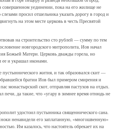
 в совершенном уединении, пока на его жилище не
 слезами просил отшельника указать дорогу в город и
двигнуть на этом месте церковь в честь Пресвятой
твовав на строительство сто рублей — сумму по тем
ословение новгородского митрополита, Иов начал
ния Божьей Матери. Церковь дважды горела, но
 ее и украшал иконами.
е пустыннического жития, и так образовался скит —
собравшейся братии Иов был примером смирения и
пас монастырский скот, отправляя пастухов на отдых.
л печи, да такие, что «угару в зимнее время отнюдь не
рополит удостоил пустынника священнического сана.
 Иноки ненавидели его заплатанную, «многошвенную»
остью. Им казалось, что настоятель обрекает их на