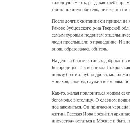
голодную смерть, раздавая хлеб сирым
тайно покинул обитель, не взяв ни пи
После долгих скитаний он пришел на м
Раково Зубцовского р-на Тверской обл.
самым суровым подвигам отшельничест
люди прослышали о праведнике. И вно
вновь образовалась обитель.
На деньги благочестивых доброхотов в
Богородицы. Так возникла Покровская 
пользу братии: рубил дрова, молол жит
монахов, словом, служил всем, «яко и
Как-то, желая поклониться мощам свят
богомолье в столицу. О славном подв
познакомиться. Он пригласил чернеца 
житии. Рассказ Иова восхитил архипа
иночества» остаться в Москве и быть