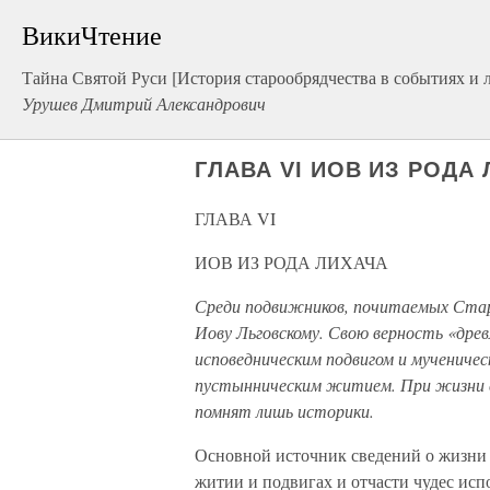
ВикиЧтение
Тайна Святой Руси [История старообрядчества в событиях и 
Урушев Дмитрий Александрович
ГЛАВА VI ИОВ ИЗ РОДА
ГЛАВА VI
ИОВ ИЗ РОДА ЛИХАЧА
Среди подвижников, почитаемых Стар
Иову Льговскому. Свою верность «дре
исповедническим подвигом и мученичес
пустынническим житием. При жизни ст
помнят лишь историки.
Основной источник сведений о жизни 
житии и подвигах и отчасти чудес ис