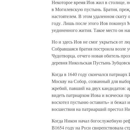
Некоторое время Иов жил в столице, н
в Могилевскую пустынь. Братия, преж
настоятелем. В этом удаленном скиту 
году. Лишь после этого Иов покинул М
уединенного жития. Такое место он на
Но и здесь Иов не смог укрыться от л
Собравшаяся братия построила возле 
Чудотворца, отчего новая обитель пр
деревня Никольская Пустынь Зубцовско
Когда в 1640 году скончался патриарх
Москву на Собор, созванный для выбо
жребий, павший на двух кандидатов: а
видеть патриархом Иова и всячески пр
восхотел пустыню оставить» и бежал и
восшествия на патриарший престол Ни
Когда Никон начал богослужебную реф
В1654 году на Руси свирепствовала стр