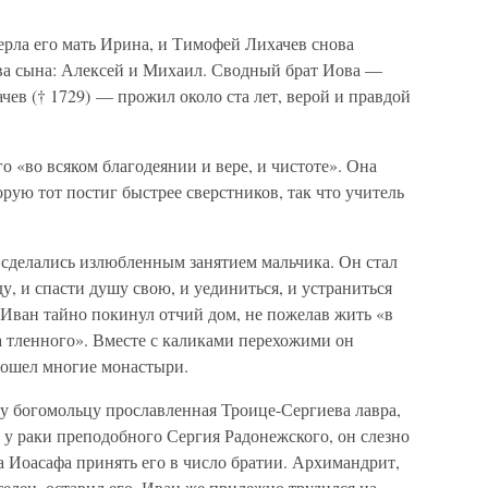
ерла его мать Ирина, и Тимофей Лихачев снова
два сына: Алексей и Михаил. Сводный брат Иова —
ев († 1729) — прожил около ста лет, верой и правдой
 «во всяком благодеянии и вере, и чистоте». Она
орую тот постиг быстрее сверстников, так что учитель
сделались излюбленным занятием мальчика. Он стал
у, и спасти душу свою, и уединиться, и устраниться
т Иван тайно покинул отчий дом, не пожелав жить «в
а тленного». Вместе с каликами перехожими он
обошел многие монастыри.
у богомольцу прославленная Троице-Сергиева лавра,
 у раки преподобного Сергия Радонежского, он слезно
 Иоасафа принять его в число братии. Архимандрит,
телен, оставил его. Иван же прилежно трудился на