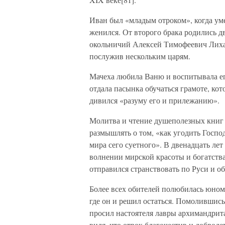
Иван был «младым отроком», когда ум
женился. От второго брака родились 
окольничий Алексей Тимофеевич Лихач
послужив нескольким царям.
Мачеха любила Ваню и воспитывала его
отдала пасынка обучаться грамоте, кот
дивился «разуму его и прилежанию».
Молитва и чтение душеполезных книг 
размышлять о том, «как угодить Господ
мира сего суетного». В двенадцать ле
волнении мирской красоты и богатств
отправился странствовать по Руси и 
Более всех обителей полюбилась юном
где он и решил остаться. Помолившись
просил настоятеля лавры архимандрита
видя, что отрок благочестив и доброде