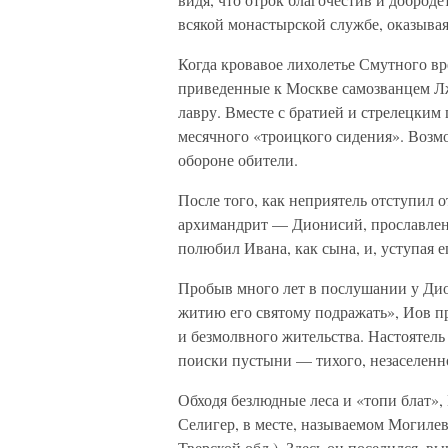
всякой монастырской службе, оказывая
Когда кровавое лихолетье Смутного вр
приведенные к Москве самозванцем Лже
лавру. Вместе с братией и стрелецким
месячного «троицкого сидения». Возм
обороне обители.
После того, как неприятель отступил 
архимандрит — Дионисий, прославле
полюбил Ивана, как сына, и, уступая е
Пробыв много лет в послушании у Дион
житию его святому подражать», Иов пр
и безмолвного жительства. Настоятель
поиски пустыни — тихого, незаселенно
Обходя безлюдные леса и «топи блат»,
Селигер, в месте, называемом Могиле
Тверской обл.). Здесь он поселился, в