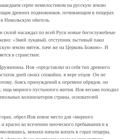
 нашедшем серпе немилостивом на русскую землю
мощам древних подвижников, почивающим в пещерах
 в Никольскую обитель.
он силой насаждал по всей Руси новые богослужебные
разно: «Змий лукавый, отступник льстивый паки
йскую землю мятеж, паче же на Церковь Божию». И
ется в странствие.
Дружинина, Иов «представлял из себя тип древнего
статок дней своих спокойно, в вере отцов. Он не
этому, боясь принуждений к перемене обрядов, он
й, ища мирного пустынного жития. Иов весьма походил
евольных колонизаторов страны, основателей
орах, обрел Иов новое место для «мирного
 и красно ко вселению иноческого пребывания и к
молившись, монахи начали копать в горах пещеры,
вой обители были построены храм во имя святого