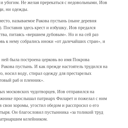
 и убогим. Не желая пререкаться с недовольными, Иов
щи, ни одежды.
есто, называемое Ракова пустынь (ныне деревня
). Поставив здесь крест и избушку, Иов предался
ва, питаясь «вершием дубовым». Но и на сей раз
вь к нему собрались иноки «от далечайших стран», и
 ней была построена церковь во имя Покрова
Ракова пустынь. И как прежде настоятель трудился на
о, носил воду, стирал одежду для престарелых
стовый раб и пленник».
ых московских чудотворцев, Иов отправился на
ижнике прослышал патриарх Филарет и пожелал с ним
в свои хоромы, угостил обедом и расспросил о его
стыря. Он благословил пустынника «за толикий труд
 патриаршим келейником.