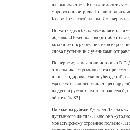
паломничество в Киев «помолиться о
морового поветрия». Поклонившись 
Киево-Печерской лавры, Иов вернулся
Но жить здесь было небезопасно: Ник
обряды. «Повесть» говорит об этом об
воздвигает бурю велию, на всю росси
снова пустынник с учениками отправля
По верному замечанию историка В.Г. 
отшельника, стремившегося провести о
пропагандировал своих убеждений; по
удалялся из одного монастыря в друго
на древнерусских пустынножителей, н
обителей»[82].
На южном рубеже Руси, на Льговских г
пустынного жития». Было оно «угодно
монастырскому строению полезно». По
расчищать лес и засеивать поля. В но