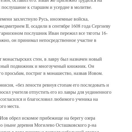
 послушание к старшим и усердие в молитве.
емени захлестнуло Русь, иноземные войска,
дмитрием II, осадили в сентябре 1608 года Сергиеву
 гарнизоном послушник Иван пережил все тяготы 16-
ожно, он принимал непосредственное участие в
от монастырских стен, в лавру был назначен новый
нный подвижник и многоученый книжник. Он
го просьбам, постриг в монашество, назвав Иовом.
исия, «без лености ревнуя стопам его последовать и
осил учителя отпустить его из лавры для уединенного
 согласился и благословил любимого ученика на
го места.
 Иов обрел искомое прибежище на берегу озера
во (ныне деревня Могилево Осташковского р-на
ыкопав в горе пещеру и разведя небольшой огород.