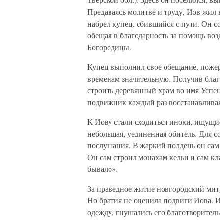
Предаваясь молитве и труду, Иов жил
набрел купец, сбившийся с пути. Он со
обещал в благодарность за помощь воз
Богородицы.
Купец выполнил свое обещание, пожер
временам значительную. Получив благ
строить деревянный храм во имя Успе
подвижник каждый раз восстанавливал
К Иову стали сходиться иноки, ищущи
небольшая, уединенная обитель. Для 
послушания. В жаркий полдень он сам 
Он сам строил монахам кельи и сам кла
бывало».
За праведное житие новгородский мит
Но братия не оценила подвиги Иова.
одежду, гнушались его благотворительн