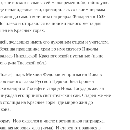
о, «не восхотев славы сей маловременной», тайно ушел
де ненавидевшая его, примирилась со своим первым
он жил до самой кончины патриарха Филарета в 1633
огилево и отправился на поиски нового места для
шел на Красных горах.
юдей, желавших иметь его духовным отцом и учителем.
убежища праведника храм во имя святого Николы
озвалась Никольской Красногорской пустынью (ныне
го р-на Тверской обл.).
 Иоасаф, царь Михаил Федорович пригласил Иова в
ров нового главы Русской Церкви. Был брошен
рхимандрита Иосифа и старца Иова. Государь желал
инуждал его принять святительский сан. Старец же «не
з столицы на Красные горы, где мирно жил до
кона.
орму, Иов оказался в числе противников патриарха.
ашная моровая язва (чума). И старец отправился в