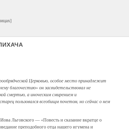
лицах]
 ЛИХАЧА
ообрядческой Церковью, особое место принадлежит
влему благочестию
»
он засвидетельствовал не
кой смертью, а иноческим смирением и
арец пользовался всеобищм почетом, но сейчас о нем
Иова Льговского — «Повесть и сказание вкратце о
поведание преподобного отца нашего игумена и