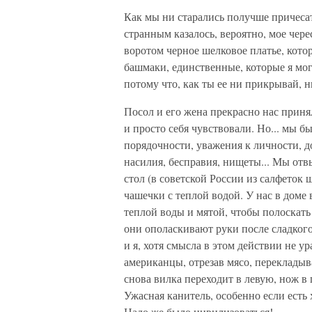
Как мы ни старались получше причесать
странным казалось, вероятно, мое чер
воротом черное шелковое платье, кото
башмаки, единственные, которые я мог
потому что, как ты ее ни прикрывай, н
Посол и его жена прекрасно нас приня
и просто себя чувствовали. Но... мы 
порядочности, уважения к личности, д
насилия, бесправия, нищеты... Мы отв
стол (в советской России из салфеток ш
чашечки с теплой водой. У нас в доме
теплой воды и мятой, чтобы полоскать 
они ополаскивают руки после сладког
и я, хотя смысла в этом действии не ура
американцы, отрезав мясо, перекладыва
снова вилка переходит в левую, нож в 
Ужасная канитель, особенно если есть х
Надо же было цивилизоваться!