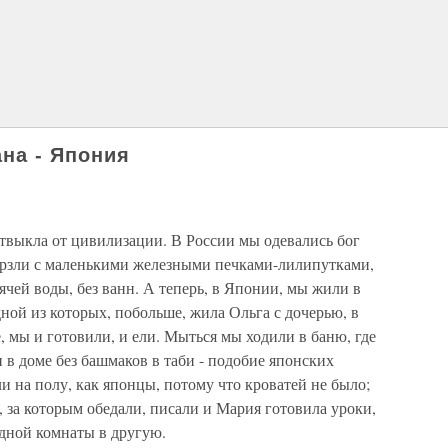
на - Япония
 отвыкла от цивилизации. В России мы одевались бог
мерзли с маленькими железными печками-лилипутками,
ячей воды, без ванн. А теперь, в Японии, мы жили в
ной из которых, побольше, жила Ольга с дочерью, в
е, мы и готовили, и ели. Мыться мы ходили в баню, где
в доме без башмаков в таби - подобие японских
и на полу, как японцы, потому что кроватей не было;
, за которым обедали, писали и Мария готовила уроки,
одной комнаты в другую.