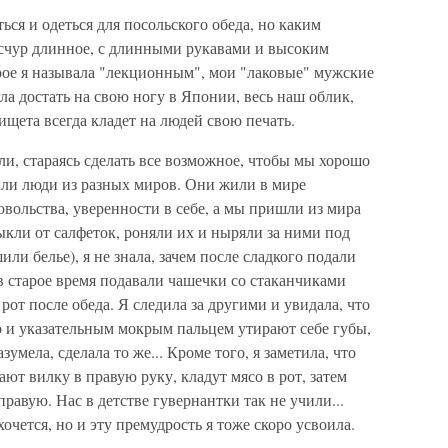
ся и одеться для посольского обеда, но каким
есчур длинное, с длинными рукавами и высоким
рое я называла "лекционным", мои "лаковые" мужские
ла достать на свою ногу в Японии, весь наш облик,
ищета всегда кладет на людей свою печать.
ли, стараясь сделать все возможное, чтобы мы хорошо
были люди из разных миров. Они жили в мире
овольства, уверенности в себе, а мы пришли из мира
ыкли от салфеток, роняли их и ныряли за ними под
или белье), я не знала, зачем после сладкого подали
 в старое время подавали чашечки со стаканчиками
рот после обеда. Я следила за другими и увидала, что
о и указательным мокрым пальцем утирают себе губы,
зумела, сделала то же... Кроме того, я заметила, что
ют вилку в правую руку, кладут мясо в рот, затем
правую. Нас в детстве гувернантки так не учили...
очется, но и эту премудрость я тоже скоро усвоила.