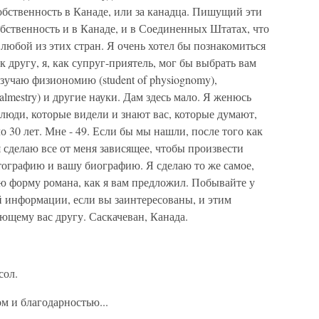
обственность в Канаде, или за канадца. Пишущий эти
обственность и в Канаде, и в Соединенных Штатах, что
 любой из этих стран. Я очень хотел бы познакомиться
к другу, я, как супруг-приятель, мог бы выбрать вам
зучаю физиономию (student of physiognomy),
almestry) и другие науки. Дам здесь мало. Я женюсь
ь люди, которые видели и знают вас, которые думают,
о 30 лет. Мне - 49. Если бы мы нашли, после того как
 сделаю все от меня зависящее, чтобы произвести
ографию и вашу биографию. Я сделаю то же самое,
ю форму романа, как я вам предложил. Побывайте у
й информации, если вы заинтересованы, и этим
ющему вас другу. Саскачеван, Канада.
сол.
м и благодарностью...