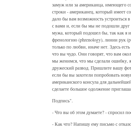
замуж или за американца, имеющего с
строки - американец, который имеет с
дало бы вам возможность устроиться в
с вами и, если бы мы не подошли друг 
мужа, который подошел бы, так как я и
френологию (phrenology), линии рук (p
только по любви, иначе нет. Здесь ест
что вы чудо. Они говорят, что вам окол
мы женимся, что мы сделали ошибку, я
дружеский развод. Пришлите вашу фот
если бы вы захотели попробовать нову
американского консула для дальнейше
сделаете большое одолжение приглаша
Подпись".
- Что вы об этом думаете? - спросил по
- Как что? Напишу ему письмо с отказо