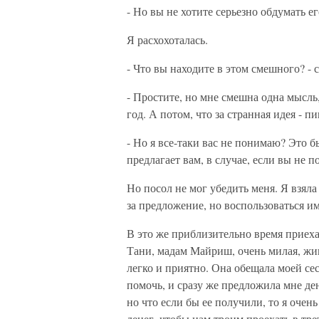
- Но вы не хотите серьезно обдумать е
Я расхохоталась.
- Что вы находите в этом смешного? - 
- Простите, но мне смешна одна мысль,
год. А потом, что за странная идея - 
- Но я все-таки вас не понимаю? Это 
предлагает вам, в случае, если вы не п
Но посол не мог убедить меня. Я взяла
за предложение, но воспользоваться и
В это же приблизительно время приех
Тани, мадам Майриш, очень милая, жи
легко и приятно. Она обещала моей сес
помочь, и сразу же предложила мне дене
но что если бы ее получили, то я очен
денег, чтобы нам троим проехать в тре