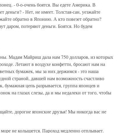
понец. - 0-о-очень боятся. Вы едете Америка. В
 деньги? - Нет, не имеет. Толстая-сан, уезжайте
зжайте обратно в Японию. А кто повезет обратно?
ут даром, потеряют деньги. Боятся. Но будем
ены. Мадам Майриш дала нам 750 долларов, из которых
роходе. Летают в воздухе конфетти, бросают нам на
ветных бумажек, мы за них держимся - это наша
чудной страной, давшей нам возможность счастливо
к, бумажная цепь разрывается, группа японцев и
нок на глазах слезы, да и мы недалеки от того, чтобы
айте, дорогие японские друзья! Мы никогда вас не
, море не колышется. Пароход медленно отплывает.