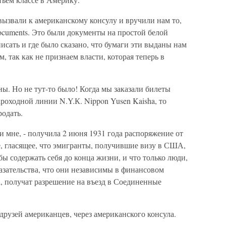
 вызвали к американскому консулу и вручили нам то,
 documents. Это были документы на простой белой
сать и где было сказано, что бумаги эти выданы нам
, так как не признаем власти, которая теперь в
ны. Но не тут-то было! Когда мы заказали билеты
ароходной линии N.Y.К. Nippon Yusen Kaisha, то
родать.
и мне, - получила 2 июня 1931 года распоряжение от
, гласящее, что эмигранты, получившие визу в США,
ы содержать себя до конца жизни, и что только люди,
азательства, что они независимы в финансовом
а, получат разрешение на въезд в Соединенные
друзей американцев, через американского консула.