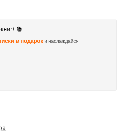
книг! 📚
писки в подарок
и наслаждайся
ра