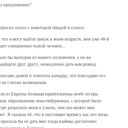
го предложение?
спросил посол с некоторой обидой в голосе.
 что я могу выйти замуж в моем возрасте, мне уже 48-й
пишет совершенно чужой человек...
было бы выходом из вашего положения, а он же
одойдете друг другу, немедленно дать вам развод.
 письмо домой и ответила канадцу, что благодарю его
м не считаю возможным.
ала из Европы большая приятельница моей сестры
вая, образованная люксембуржанка, с которой было
тре разыскать меня и узнать, чем она может мне
г. Я сказала ей, что в настоящее время у нас нет визы,
ь просила бы ее дать мне тогда взаймы достаточно
тьем классе в Америку.