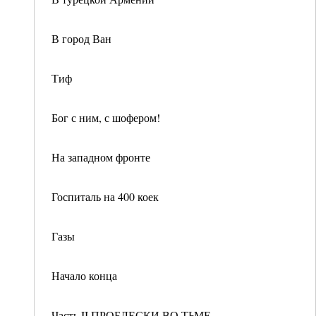
В город Ван
Тиф
Бог с ним, с шофером!
На западном фронте
Госпиталь на 400 коек
Газы
Начало конца
Часть II ПРОБЛЕСКИ ВО ТЬМЕ