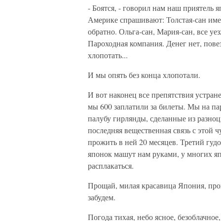
- Боятся, - говорил нам наш приятель я
Америке спрашивают: Толстая-сан имеет
обратно. Ольга-сан, Мария-сан, все уе
Пароходная компания. Денег нет, повез
хлопотать...
И мы опять без конца хлопотали.
И вот наконец все препятствия устран
мы 600 заплатили за билеты. Мы на па
палубу гирлянды, сделанные из разноц
последняя вещественная связь с этой 
прожить в ней 20 месяцев. Третий гудо
японок машут нам руками, у многих япо
расплакаться.
Прощай, милая красавица Япония, прощ
забудем.
Погода тихая, небо ясное, безоблачное