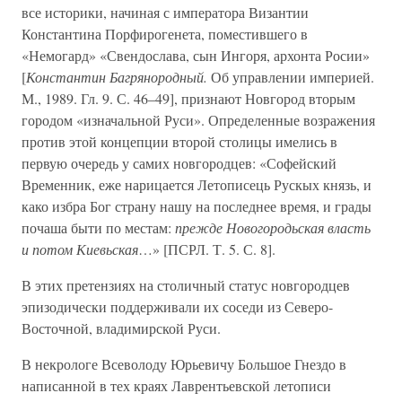
все историки, начиная с императора Византии
Константина Порфирогенета, поместившего в
«Немогард» «Свендослава, сын Ингоря, архонта Росии»
[
Константин Багрянородный.
Об управлении империей.
М., 1989. Гл. 9. С. 46–49], признают Новгород вторым
городом «изначальной Руси». Определенные возражения
против этой концепции второй столицы имелись в
первую очередь у самих новгородцев: «Софейский
Временник, еже нарицается Летописець Рускых князь, и
како избра Бог страну нашу на последнее время, и грады
почаша быти по местам:
прежде Новогородьская власть
и потом Киевьская
…» [ПСРЛ. Т. 5. С. 8].
В этих претензиях на столичный статус новгородцев
эпизодически поддерживали их соседи из Северо-
Восточной, владимирской Руси.
В некрологе Всеволоду Юрьевичу Большое Гнездо в
написанной в тех краях Лаврентьевской летописи