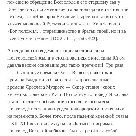
помещено обращение Всеволода к его старшему сыну
Константину, посаженному им на новгородский стол, где
читаем, что «Новгород Великыи стареишиньство имать
княженью во всей Русьскои земли», а на Константина
«Бог положил… стареишиньство в братьи твоей, но и въ
всей Руской земли» [ПСРЛ. Т. 1, стлб. 422].
А неоднократная демонстрация военной силы
Новгородской земли в столкновениях с киевским Югом
давала веские основания для таких претензий. Три раза
— в былинные времена Олега Вещего, в жестокие
времена Владимира Святого и в «просвещенные»
времена Ярослава Мудрого — Север ставил «своих»
князей во главе всей Руси. Но почему-то победа Ярослава
и многолетнее пребывание этого великого князя в
Новгороде поставили предел новгородским претензиям
на первенство. Более того, после падения киевской славы
в XII–XIII вв. и после жуткого «Батыева погрома»
обязан
Новгород Великий «
» был закрепить за собой