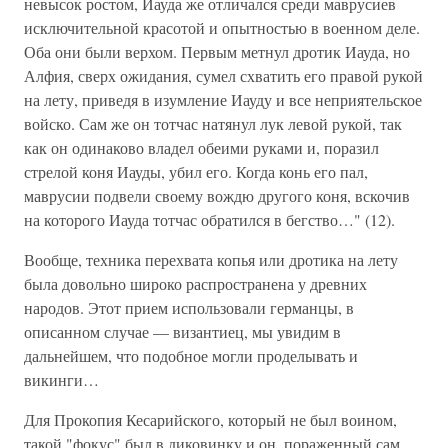
невысок ростом, Иауда же отличался среди маврусиев
исключительной красотой и опытностью в военном деле.
Оба они были верхом. Первым метнул дротик Иауда, но
Алфия, сверх ожидания, сумел схватить его правой рукой
на лету, приведя в изумление Иауду и все неприятельское
войско. Сам же он тотчас натянул лук левой рукой, так
как он одинаково владел обеими руками и, поразил
стрелой коня Иауды, убил его. Когда конь его пал,
маврусии подвели своему вождю другого коня, вскочив
на которого Иауда тотчас обратился в бегство…" (12).
Вообще, техника перехвата копья или дротика на лету
была довольно широко распространена у древних
народов. Этот прием использовали германцы, в
описанном случае — византиец, мы увидим в
дальнейшем, что подобное могли проделывать и
викинги…
Для Прокопия Кесарийского, который не был воином,
такой "фокус" был в диковинку и он, пораженный сам,