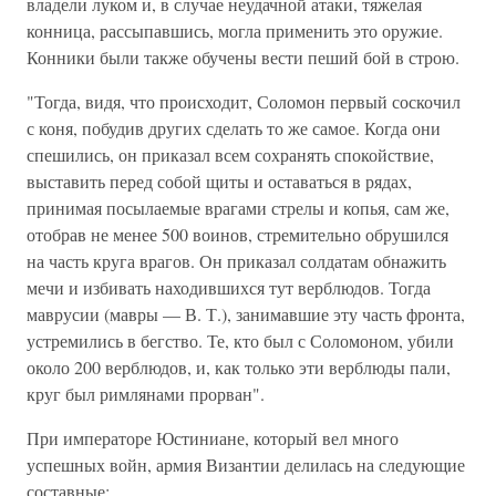
владели луком и, в случае неудачной атаки, тяжелая
конница, рассыпавшись, могла применить это оружие.
Конники были также обучены вести пеший бой в строю.
"Тогда, видя, что происходит, Соломон первый соскочил
с коня, побудив других сделать то же самое. Когда они
спешились, он приказал всем сохранять спокойствие,
выставить перед собой щиты и оставаться в рядах,
принимая посылаемые врагами стрелы и копья, сам же,
отобрав не менее 500 воинов, стремительно обрушился
на часть круга врагов. Он приказал солдатам обнажить
мечи и избивать находившихся тут верблюдов. Тогда
маврусии (мавры — В. Т.), занимавшие эту часть фронта,
устремились в бегство. Те, кто был с Соломоном, убили
около 200 верблюдов, и, как только эти верблюды пали,
круг был римлянами прорван".
При императоре Юстиниане, который вел много
успешных войн, армия Византии делилась на следующие
составные: