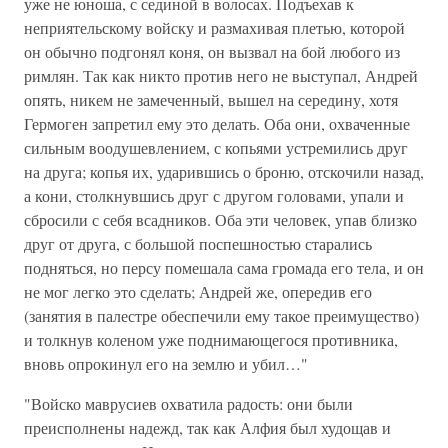
уже не юноша, с сединой в волосах. Подъехав к
неприятельскому войску и размахивая плетью, которой
он обычно подгонял коня, он вызвал на бой любого из
римлян. Так как никто против него не выступал, Андрей
опять, никем не замеченный, вышел на середину, хотя
Гермоген запретил ему это делать. Оба они, охваченные
сильным воодушевлением, с копьями устремились друг
на друга; копья их, ударившись о броню, отскочили назад,
а кони, столкнувшись друг с другом головами, упали и
сбросили с себя всадников. Оба эти человек, упав близко
друг от друга, с большой поспешностью старались
подняться, но персу помешала сама громада его тела, и он
не мог легко это сделать; Андрей же, опередив его
(занятия в палестре обеспечили ему такое преимущество)
и толкнув коленом уже поднимающегося противника,
вновь опрокинул его на землю и убил…"
"Войско маврусиев охватила радость: они были
преисполнены надежд, так как Алфия был худощав и