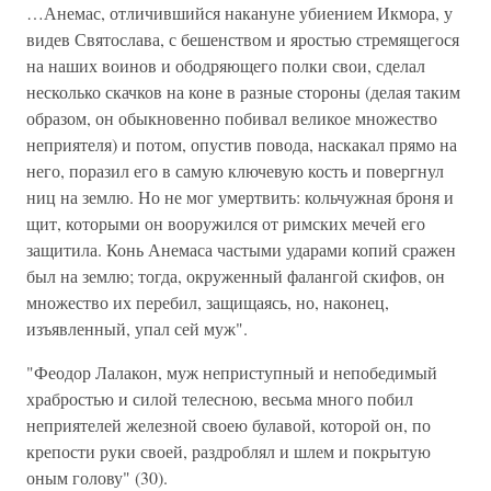
…Анемас, отличившийся накануне убиением Икмора, у
видев Святослава, с бешенством и яростью стремящегося
на наших воинов и ободряющего полки свои, сделал
несколько скачков на коне в разные стороны (делая таким
образом, он обыкновенно побивал великое множество
неприятеля) и потом, опустив повода, наскакал прямо на
него, поразил его в самую ключевую кость и повергнул
ниц на землю. Но не мог умертвить: кольчужная броня и
щит, которыми он вооружился от римских мечей его
защитила. Конь Анемаса частыми ударами копий сражен
был на землю; тогда, окруженный фалангой скифов, он
множество их перебил, защищаясь, но, наконец,
изъявленный, упал сей муж".
"Феодор Лалакон, муж неприступный и непобедимый
храбростью и силой телесною, весьма много побил
неприятелей железной своею булавой, которой он, по
крепости руки своей, раздроблял и шлем и покрытую
оным голову" (30).