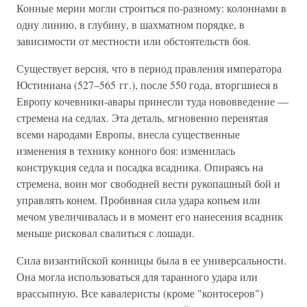
Конные мерии могли строиться по-разному: колоннами в
одну линию, в глубину, в шахматном порядке, в
зависимости от местности или обстоятельств боя.
Существует версия, что в период правления императора
Юстиниана (527–565 гг.), после 550 года, вторгшиеся в
Европу кочевники-авары принесли туда нововведение —
стремена на седлах. Эта деталь, мгновенно перенятая
всеми народами Европы, внесла существенные
изменения в технику конного боя: изменилась
конструкция седла и посадка всадника. Опираясь на
стремена, воин мог свободней вести рукопашный бой и
управлять конем. Пробивная сила удара копьем или
мечом увеличивалась и в момент его нанесения всадник
меньше рисковал свалиться с лошади.
Сила византийской конницы была в ее универсальности.
Она могла использоваться для таранного удара или
врассыпную. Все кавалеристы (кроме "контосеров")