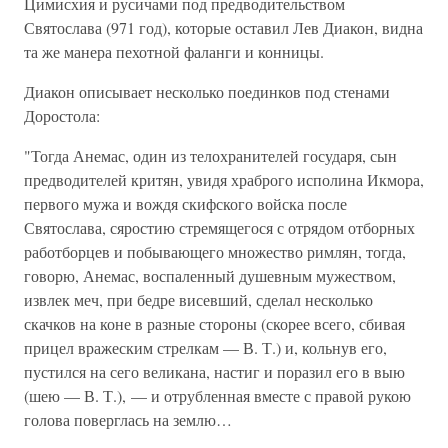
Цимисхия и русичами под предводительством
Святослава (971 год), которые оставил Лев Диакон, видна
та же манера пехотной фаланги и конницы.
Диакон описывает несколько поединков под стенами
Доростола:
"Тогда Анемас, один из телохранителей государя, сын
предводителей критян, увидя храброго исполина Икмора,
первого мужа и вождя скифского войска после
Святослава, сяростию стремящегося с отрядом отборных
работборцев и побывающего множество римлян, тогда,
говорю, Анемас, воспаленный душевным мужеством,
извлек меч, при бедре висевший, сделал несколько
скачков на коне в разные стороны (скорее всего, сбивая
прицел вражеским стрелкам — В. Т.) и, кольнув его,
пустился на сего великана, настиг и поразил его в выю
(шею — В. Т.), — и отрубленная вместе с правой рукою
голова поверглась на землю…