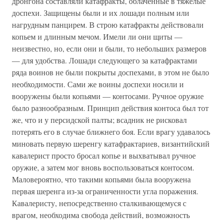
дронгона составляли катафракты, облаченные в тяжелые
доспехи. Защищены были и их лошади полным или
нагрудным панцирем. В строю катафракты действовали
копьем и длинным мечом. Имели ли они щиты —
неизвестно, но, если они и были, то небольших размеров
— для удобства. Лошади следующего за катафрактами
ряда воинов не были покрыты доспехами, в этом не было
необходимости. Сами же воины доспехи носили и
вооружены были копьями — контосами. Ручное оружие
было разнообразным. Принцип действия контоса был тот
же, что и у персидской палты; всадник не рисковал
потерять его в случае ближнего боя. Если врагу удавалось
миновать первую шеренгу катафрактариев, византийский
кавалерист просто бросал копье и выхватывал ручное
оружие, а затем мог вновь воспользоваться контосом.
Маловероятно, что такими копьями была вооружена
первая шеренга из-за ограниченности угла поражения.
Кавалеристу, непосредственно сталкивающемуся с
врагом, необходима свобода действий, возможность