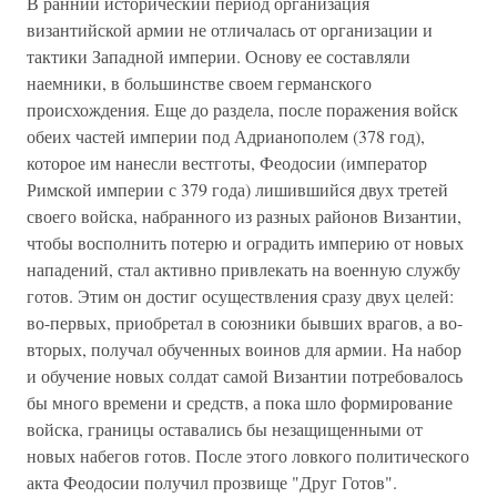
В ранний исторический период организация
византийской армии не отличалась от организации и
тактики Западной империи. Основу ее составляли
наемники, в большинстве своем германского
происхождения. Еще до раздела, после поражения войск
обеих частей империи под Адрианополем (378 год),
которое им нанесли вестготы, Феодосии (император
Римской империи с 379 года) лишившийся двух третей
своего войска, набранного из разных районов Византии,
чтобы восполнить потерю и оградить империю от новых
нападений, стал активно привлекать на военную службу
готов. Этим он достиг осуществления сразу двух целей:
во-первых, приобретал в союзники бывших врагов, а во-
вторых, получал обученных воинов для армии. На набор
и обучение новых солдат самой Византии потребовалось
бы много времени и средств, а пока шло формирование
войска, границы оставались бы незащищенными от
новых набегов готов. После этого ловкого политического
акта Феодосии получил прозвище "Друг Готов".