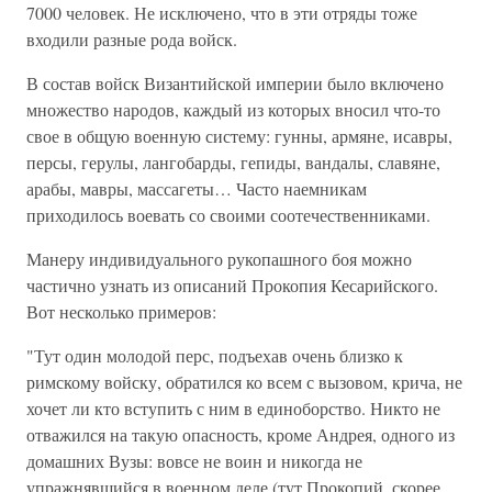
7000 человек. Не исключено, что в эти отряды тоже
входили разные рода войск.
В состав войск Византийской империи было включено
множество народов, каждый из которых вносил что-то
свое в общую военную систему: гунны, армяне, исавры,
персы, герулы, лангобарды, гепиды, вандалы, славяне,
арабы, мавры, массагеты… Часто наемникам
приходилось воевать со своими соотечественниками.
Манеру индивидуального рукопашного боя можно
частично узнать из описаний Прокопия Кесарийского.
Вот несколько примеров:
"Тут один молодой перс, подъехав очень близко к
римскому войску, обратился ко всем с вызовом, крича, не
хочет ли кто вступить с ним в единоборство. Никто не
отважился на такую опасность, кроме Андрея, одного из
домашних Вузы: вовсе не воин и никогда не
упражнявшийся в военном деле (тут Прокопий, скорее