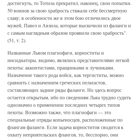
достигнуть, то Тотила прекратил, наконец, свои попытки.
50 воинов за свою храбрость стяжали себе бессмертную
славу; в особенности же в этом бою отличились двое
мужей, Павел и Авзила, которые выскочили из фаланги и
с самым наглядным образом проявили свою храбрость".
(51, т. 2).
Названные Львом плагиофаги, корноститы и
инсидиаторы, видимо, являлись представителями легкой
пехоты: акконтистами, пращниками и лучниками.
Назначение такого рода войск, как тергиститы, можно
сравнить с назначением греческих пельтастов,
составляющих задние ряды фаланги. Но здесь вопрос
остается открытым, ибо по сведениям Льва трудно судить
однозначно о применении последних четырех типов
пехоты. Возможно также, что плагиофаги — это
специальные отряды копьеносцев, расположенные по
флангам фаланги. Если задача корноститов сводится к
охвату неприятельских флангов, то, бесспорно, они