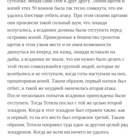
сутолоке, мешая сами себе и друг другу. Линия щитов и
копий этих 50 воинов была так тесно сомкнута, что им
удалось блестяще отбить атаку. При этом своими щитами
они произвели такой сильный шум, что лошади
испугались, а всадники должны были отступить перед
остриями копий. Приведенные в бешенство грохотом
щитов в этом узком месте и не имея возможности
двинуться ни вперед, ни назад, лошади вставали на
дыбы, а всадники не знали, что им нужно было делать с
этой тесно сомкнувшейся группой людей, которые не
колебались и не отступали, когда готы наступали на них,
пришпоривая коней. Таким образом, первый натиск был
отбит, и такой же неудачей окончилась вторая атака.
После нескольких попыток всадники принуждены были
отступить. Тогда Тотила послал с той же целью второй
эскадрон. Когда и этот эскадрон был отражен также, как
и первый, то на его место был отправлен третий. Таким
образом, Тотила направил туда один за другим целый ряд
эскадронов. Когда же всем им ничего не удалось