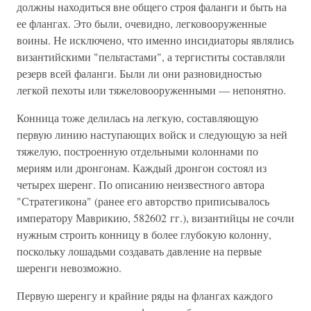
должны находиться вне общего строя фаланги и быть на
ее флангах. Это были, очевидно, легковооруженные
воины. Не исключено, что именно инсидиаторы являлись
византийскими "пельтастами", а тергиститы составляли
резерв всей фаланги. Были ли они разновидностью
легкой пехоты или тяжеловооруженными — непонятно.
Конница тоже делилась на легкую, составляющую
первую линию наступающих войск и следующую за ней
тяжелую, построенную отдельными колоннами по
мериям или дронгонам. Каждый дронгон состоял из
четырех шеренг. По описанию неизвестного автора
"Стратегикона" (ранее его авторство приписывалось
императору Маврикию, 582602 гг.), византийцы не сочли
нужным строить конницу в более глубокую колонну,
поскольку лошадьми создавать давление на первые
шеренги невозможно.
Первую шеренгу и крайние ряды на флангах каждого