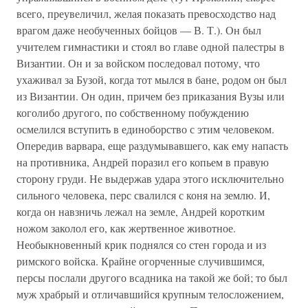
всего, преувеличил, желая показать превосходство над
врагом даже необученных бойцов — В. Т.). Он был
учителем гимнастики и стоял во главе одной палестры в
Византии. Он и за войском последовал потому, что
ухаживал за Бузой, когда тот мылся в бане, родом он был
из Византии. Он один, причем без приказания Вузы или
коголибо другого, по собственному побуждению
осмелился вступить в единоборство с этим человеком.
Опередив варвара, еще раздумывавшего, как ему напасть
на противника, Андрей поразил его копьем в правую
сторону груди. Не выдержав удара этого исключительно
сильного человека, перс свалился с коня на землю. И,
когда он навзничь лежал на земле, Андрей коротким
ножом заколол его, как жертвенное животное.
Необыкновенный крик поднялся со стен города и из
римского войска. Крайне огорченные случившимся,
персы послали другого всадника на такой же бой; то был
муж храбрый и отличавшийся крупным телосложением,