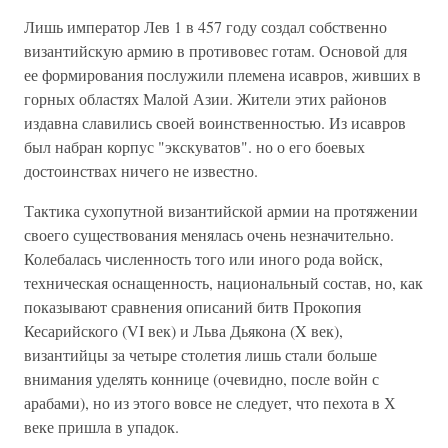
Лишь император Лев 1 в 457 году создал собственно
византийскую армию в противовес готам. Основой для
ее формирования послужили племена исавров, живших в
горных областях Малой Азии. Жители этих районов
издавна славились своей воинственностью. Из исавров
был набран корпус "экскуватов". но о его боевых
достоинствах ничего не известно.
Тактика сухопутной византийской армии на протяжении
своего существования менялась очень незначительно.
Колебалась численность того или иного рода войск,
техническая оснащенность, национальный состав, но, как
показывают сравнения описаний битв Прокопия
Кесарийского (VI век) и Льва Дьякона (X век),
византийцы за четыре столетия лишь стали больше
внимания уделять коннице (очевидно, после войн с
арабами), но из этого вовсе не следует, что пехота в Х
веке пришла в упадок.