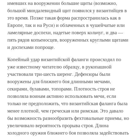
имевших на вооружении большие щиты (возможно,
большой миндалевидный щит появился у византийцев в
это время. Позже такая форма распространилась как в
Европе, так и на Руси) и облаченных в чушейчатые или
ламелярные доспехи, надетые поверх кольчуг, и два —
пять рядов копьеносцев, вооруженных круглыми щитами
и доспехами попроще.
Копейный удар византийской фаланги происходил по
уже известному читателю образцу, в рукопашной
участвовали три-шесть шеренг. Дефензоры были
вооружены для ближнего боя длинными мечами,
секирами, булавами, топорами. Плотность строя не
позволяла воинам активно использовать мечи, если
только не предположить, что византийская фаланга была
менее плотной, чем греческая или римская. Это давало
бы возможность разнообразить фехтовальные приемы, но
увеличивало вероятность прорыва строя. Длина
холодного оружия ближнего боя позволяла задействовать