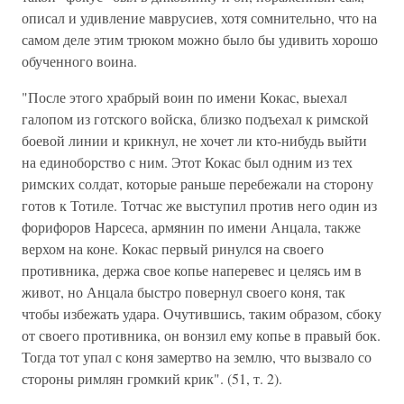
описал и удивление маврусиев, хотя сомнительно, что на
самом деле этим трюком можно было бы удивить хорошо
обученного воина.
"После этого храбрый воин по имени Кокас, выехал
галопом из готского войска, близко подъехал к римской
боевой линии и крикнул, не хочет ли кто-нибудь выйти
на единоборство с ним. Этот Кокас был одним из тех
римских солдат, которые раньше перебежали на сторону
готов к Тотиле. Тотчас же выступил против него один из
форифоров Нарсеса, армянин по имени Анцала, также
верхом на коне. Кокас первый ринулся на своего
противника, держа свое копье наперевес и целясь им в
живот, но Анцала быстро повернул своего коня, так
чтобы избежать удара. Очутившись, таким образом, сбоку
от своего противника, он вонзил ему копье в правый бок.
Тогда тот упал с коня замертво на землю, что вызвало со
стороны римлян громкий крик". (51, т. 2).