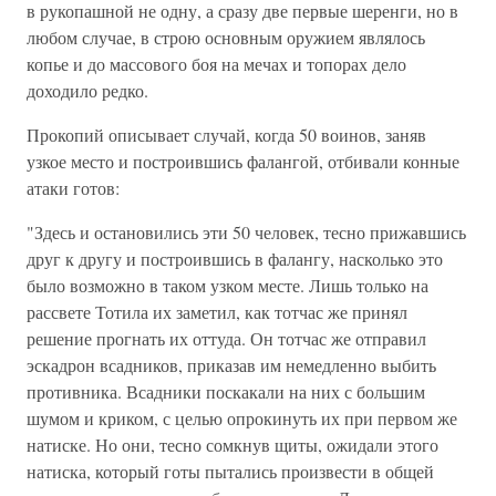
в рукопашной не одну, а сразу две первые шеренги, но в
любом случае, в строю основным оружием являлось
копье и до массового боя на мечах и топорах дело
доходило редко.
Прокопий описывает случай, когда 50 воинов, заняв
узкое место и построившись фалангой, отбивали конные
атаки готов:
"Здесь и остановились эти 50 человек, тесно прижавшись
друг к другу и построившись в фалангу, насколько это
было возможно в таком узком месте. Лишь только на
рассвете Тотила их заметил, как тотчас же принял
решение прогнать их оттуда. Он тотчас же отправил
эскадрон всадников, приказав им немедленно выбить
противника. Всадники поскакали на них с большим
шумом и криком, с целью опрокинуть их при первом же
натиске. Но они, тесно сомкнув щиты, ожидали этого
натиска, который готы пытались произвести в общей