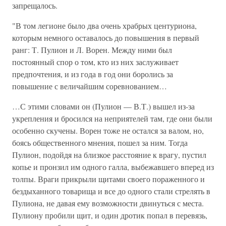
запрещалось.
"В том легионе было два очень храбрых центуриона,
которым немного оставалось до повышения в первый
ранг: Т. Пулион и Л. Ворен. Между ними был
постоянный спор о том, кто из них заслуживает
предпочтения, и из года в год они боролись за
повышение с величайшим соревнованием…
…С этими словами он (Пулион — В.Т.) вышел из-за
укрепления и бросился на неприятелей там, где они были
особенно скучены. Ворен тоже не остался за валом, но,
боясь общественного мнения, пошел за ним. Тогда
Пулион, подойдя на близкое расстояние к врагу, пустил
копье и пронзил им одного галла, выбежавшего вперед из
толпы. Враги прикрыли щитами своего пораженного и
бездыханного товарища и все до одного стали стрелять в
Пулиона, не давая ему возможности двинуться с места.
Пулиону пробили щит, и один дротик попал в перевязь,