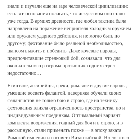
знали и изучали еще на заре человеческой цивилизации;
есть все основания полагать, что искусством оно стало
уже тогда. В армиях древности, где любая тактика была
направлена на поражение неприятеля холодным оружием
или оружием ударного действия, и не могло быть по
другому; фехтование было реальной необходимостью,
шансом выжить и победить. Даже кочевые народы,
предпочитавшие стрелковый бой, сознавали, что для
окончательного разгрома противника одних стрел
недостаточно…
Египтяне, ассирийцы, греки, римляне и другие народы,
умевшие воевать фалангой, наверняка обучали своих
фалангистов не только бою в строю, где на технику
фехтования влияла ограниченность пространства, но и
индивидуальным поединкам. Оптимальный вариант
комплекта вооружения, годный для боя и в строю, и в
рассыпную, стали применять позже — в эпоху заката
Римской империи и расцвета Византийской. Но до этого