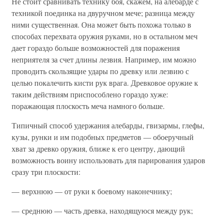
Не стоит сравнивать технику боя, скажем, на алебарде с
техникой поединка на двуручном мече; разница между
ними существенная. Она может быть похожа только в
способах перехвата оружия руками, но в остальном меч
дает гораздо больше возможностей для поражения
неприятеля за счет длины лезвия. Например, им можно
проводить скользящие удары по древку или лезвию с
целью покалечить кисти рук врага. Древковое оружие к
таким действиям приспособлено гораздо хуже:
поражающая плоскость меча намного больше.
Типичный способ удержания алебарды, гвизармы, глефы,
кузы, рунки и им подобных предметов — обоеручный
хват за древко оружия, ближе к его центру, дающий
возможность воину использовать для парирования ударов
сразу три плоскости:
— верхнюю — от руки к боевому наконечнику;
— среднюю — часть древка, находящуюся между рук;