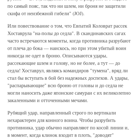
по самый пояс, так что ни шлем, ни броня не защитили
скифа от неизбежной гибели" (JOJ).
Или повествование о том, что Евпатий Коловрат рассек
Хоставрула "на-полы до седла". В скандинавских сагах
часто встречаются моменты, когда противника разрубают
от плеча до бока — наискось, но при этом убитый воин
никогда не одет в броню. Описываются удары,
рассекающие шлем и голову, но не более, а тут — до
седла! Хоставрул, являясь командиров "тумена", вряд ли
стал бы вступать в бой без надежных доспехов. А удары,
"распарывающие" всю броню от головы и до седла не
могли наносить даже японские самураи с их великолепно
закаленными и отточенными мечами.
Рубящий удар, направленный строго по вертикали
нехарактерен для конного воина. Чтобы разрубить
противника, удар обычно направляют по косой линии и,
в момент, когда клинок входит в плоть, "доводят"