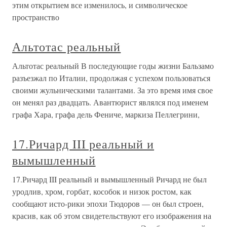
этим открытием все изменилось, и символическое
пространство
Альтотас реальный
Альтотас реальный В последующие годы жизни Бальзамо
разъезжал по Италии, продолжая с успехом пользоваться
своими жульническими талантами. За это время имя свое
он менял раз двадцать. Авантюрист являлся под именем
графа Хара, графа дель Фениче, маркиза Пеллегрини,
17.Ричард III реальный и
вымышленный
17.Ричард III реальный и вымышленный Ричард не был
уродлив, хром, горбат, кособок и низок ростом, как
сообщают исто-рики эпохи Тюдоров — он был строен,
красив, как об этом свидетельствуют его изображения на