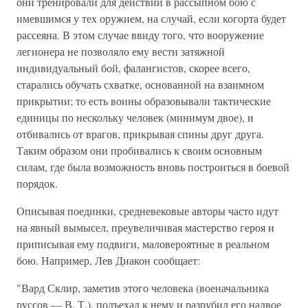
они тренировали для действий в рассыпном бою с
имевшимся у тех оружием, на случай, если когорта будет
рассеяна. В этом случае ввиду того, что вооружение
легионера не позволяло ему вести затяжной
индивидуальный бой, фалангистов, скорее всего,
старались обучать схватке, основанной на взаимном
прикрытии; то есть воины образовывали тактические
единицы по нескольку человек (минимум двое), и
отбивались от врагов, прикрывая спины друг друга.
Таким образом они пробивались к своим основным
силам, где была возможность вновь построиться в боевой
порядок.
Описывая поединки, средневековые авторы часто идут
на явный вымысел, преувеличивая мастерство героя и
приписывая ему подвиги, маловероятные в реальном
бою. Например, Лев Диакон сообщает:
"Вард Склир, заметив этого человека (военачальника
руссов — В. Т.), подъехал к нему и разрубил его надвое