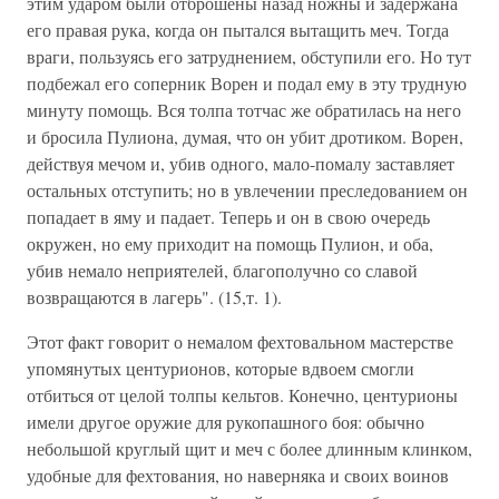
этим ударом были отброшены назад ножны и задержана
его правая рука, когда он пытался вытащить меч. Тогда
враги, пользуясь его затруднением, обступили его. Но тут
подбежал его соперник Ворен и подал ему в эту трудную
минуту помощь. Вся толпа тотчас же обратилась на него
и бросила Пулиона, думая, что он убит дротиком. Ворен,
действуя мечом и, убив одного, мало-помалу заставляет
остальных отступить; но в увлечении преследованием он
попадает в яму и падает. Теперь и он в свою очередь
окружен, но ему приходит на помощь Пулион, и оба,
убив немало неприятелей, благополучно со славой
возвращаются в лагерь". (15,т. 1).
Этот факт говорит о немалом фехтовальном мастерстве
упомянутых центурионов, которые вдвоем смогли
отбиться от целой толпы кельтов. Конечно, центурионы
имели другое оружие для рукопашного боя: обычно
небольшой круглый щит и меч с более длинным клинком,
удобные для фехтования, но наверняка и своих воинов