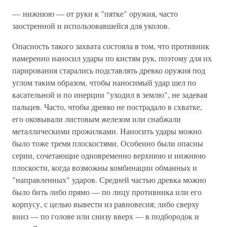
— нижнюю — от руки к "пятке" оружия, часто
заостренной и использовавшейся для уколов.
Опасность такого захвата состояла в том, что противник
намеренно наносил удары по кистям рук, поэтому для их
парирования старались подставлять древко оружия под
углом таким образом, чтобы наносимый удар шел по
касательной и по инерции "уходил в землю", не задевая
пальцев. Часто, чтобы древко не пострадало в схватке,
его оковывали листовым железом или снабжали
металлическими прожилками. Наносить удары можно
было тоже тремя плоскостями. Особенно были опасны
серии, сочетающие одновременно верхнюю и нижнюю
плоскости, когда возможны комбинации обманных и
"направленных" ударов. Средней частью древка можно
было бить либо прямо — по лицу противника или его
корпусу, с целью вывести из равновесия; либо сверху
вниз — по голове или снизу вверх — в подбородок и