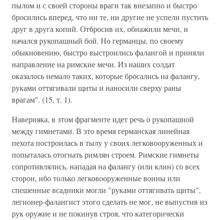
пылом и с своей стороны враги так внезапно и быстро
бросились вперед, что ни те, ни другие не успели пустить
друг в друга копий. Отбросив их, обнажили мечи, и
начался рукопашный бой. Но германцы, по своему
обыкновению, быстро выстроились фалангой и приняли
направление на римские мечи. Из наших солдат
оказалось немало таких, которые бросались на фалангу,
руками оттягивали щиты и наносили сверху раны
врагам". (15, т. 1).
Наверняка, в этом фрагменте идет речь о рукопашной
между гимнетами. В это время германская линейная
пехота построилась в тылу у своих легковооруженных и
попыталась отогнать римлян строем. Римские гимнеты
сопротивлялись, нападая на фалангу (или клин) со всех
сторон, ибо только легковооруженные воины или
спешенные всадники могли "руками оттягивать щиты",
легионер-фалангист этого сделать не мог, не выпустив из
рук оружие и не покинув строя, что категорически