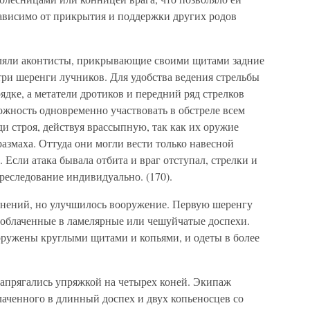
зависимо от прикрытия и поддержки других родов
вляли аконтисты, прикрывающие своими щитами задние
три шеренги лучников. Для удобства ведения стрельбы
дке, а метатели дротиков и передний ряд стрелков
можность одновременно участвовать в обстреле всем
 строя, действуя врассыпную, так как их оружие
размаха. Оттуда они могли вести только навесной
 Если атака бывала отбита и враг отступал, стрелки и
реследование индивидуально. (170).
менений, но улучшилось вооружение. Первую шеренгу
 облаченные в ламелярные или чешуйчатые доспехи.
ружены круглыми щитами и копьями, и одеты в более
запрягались упряжкой на четырех коней. Экипаж
блаченного в длинный доспех и двух копьеносцев со