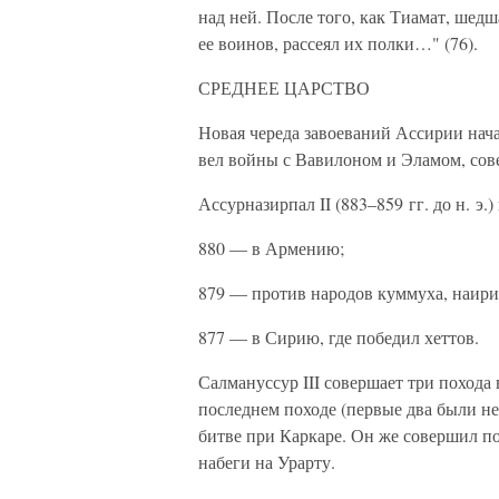
над ней. После того, как Тиамат, шедш
ее воинов, рассеял их полки…" (76).
СРЕДНЕЕ ЦАРСТВО
Новая череда завоеваний Ассирии начал
вел войны с Вавилоном и Эламом, со
Ассурназирпал II (883–859 гг. до н. э.
880 — в Армению;
879 — против народов куммуха, наири,
877 — в Сирию, где победил хеттов.
Салмануссур III совершает три похода 
последнем походе (первые два были неу
битве при Каркаре. Он же совершил п
набеги на Урарту.