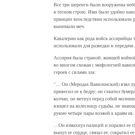
Все три шеренги были вооружены неб
в тесном строю. Ими было удобно нано
принцип впоследствии использовали р
вынимали меч.
Кавалерии как рода войск ассирийцы 
использовали для разведки и передачи
Ассирия была страной, жившей войной
во многом схожая с мифологией вавил
героев с силами зла:
"… Он (Меродах Вавилонский) взял лу
привесил ее к бедру; он схватил бумер
колчан, он метнул перед собой молнию
взошел на колесницу судьбы, не знающи
рукою четыре пары возжей к краям ея
…Он взмахнул палицей и поразил ее (б
вынул ее сердце, связал ее, сократил 