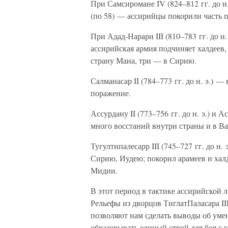
При Самсиромане IV (824–812 гг. до н. 
(по 58) — ассирийцы покорили часть 
При Адад-Нарари III (810–783 гг. до н. э
ассирийская армия подчиняет халдеев,
страну Мана, три — в Сирию.
Салманасар II (784–773 гг. до н. э.)
поражение.
Ассурдану II (773–756 гг. до н. э.) и А
много восстаний внутри страны и в В
Тугултипалесарр III (745–727 гг. до н.
Сирию, Иудею; покорил арамеев и халд
Мидии.
В этот период в тактике ассирийской 
Рельефы из дворцов ТиглатПаласара III
позволяют нам сделать выводы об умен
образовывать единый строй для боя с 