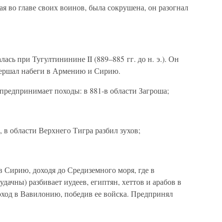
ая во главе своих воинов, была сокрушена, он разогнал
ась при Тугултининине II (889–885 гг. до н. э.). Он
вершал набеги в Армению и Сирию.
) предпринимает походы: в 881-в области Загроша;
 в области Верхнего Тигра разбил зухов;
в Сирию, доходя до Средиземного моря, где в
дачны) разбивает иудеев, египтян, хеттов и арабов в
оход в Вавилонию, победив ее войска. Предпринял