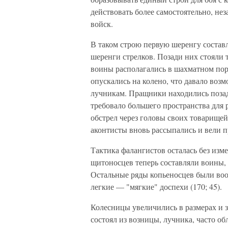
действовать более самостоятельно, не
войск.
В таком строю первую шеренгу соста
шеренги стрелков. Позади них стояли 
воины располагались в шахматном поря
опускались на колено, что давало воз
лучникам. Пращники находились позади
требовало большего пространства для 
обстрел через головы своих товарищей.
аконтисты вновь рассыпались и вели п
Тактика фалангистов осталась без из
щитоносцев теперь составляли воины,
Остальные ряды копьеносцев были воо
легкие — "мягкие" доспехи (170; 45).
Колесницы увеличились в размерах и 
состоял из возницы, лучника, часто о