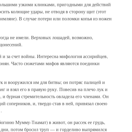
ольшими узкими клинками, пригодными для действий
сить колющие удары, не отводя в сторону щит (этот
имляне). В случае потери или поломки копья из ножен
тогда не имели. Верховых лошадей, возможно,
 донесений.
 и за счет войны. Интересна мифология ассирийцев,
онян. Часто сюжетами мифов являются поединки
к и вооружился им для битвы; он потряс палицей и
анг и взял его в правую руку. Повесив на плечо лук и
, и бурная стремительность овладела его членами. Он
й соперников, и, твердо став в ней, привязал своею
…
огиню Мумму-Тиамат) в живот, он рассек ее грудь,
ее дни, потом бросил труп — и горделиво выпрямился