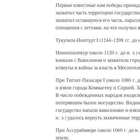
Первые известные нам победы принадле
захватил часть территории государства
захватил оставшуюся его часть, парал
отношения с хеттами, на что получил 
Тукульти-Нинтурт I (1244–1208 гг. до 
Ниниппалекур (около 1120 г. до н. э.) 
воевали с Вавилоном и захватили горо
втянуты в войны за власть в Месопота
При Тиглат-Паласаре I (около 1080 г. 
и взяли города Коммагену и Сирией. 
В число побежденных народов входили 
потерявшим былое могущество. Видимо
государство напали вавилоняне и-взял
н. э.) удалось вернуть захваченные тер
При Ассурабаморе (около 1060 г. до н.
земли.