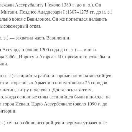
жали Ассурубалиту I (около 1380 г. до н. э.). Он
 Митани. Позднее Ададнерари I (1307–1275 гг. до н. э.)
лельно воюя с Вавилоном. Он же попытался наладить
высокомерный отказ.
н. э.) — захватил часть Вавилонии.
и Ассуррдан (около 1200 года до н. э.) — много
да Забба, Ирригу и Агарсал. Их преемники тоже были
мии.
до н. э.) ассирийцы разбили горные племена мосхийцев
Затем вторглись в Армению и опустошили 25 городов.
патин, литру и халуван. Досталось и хеттам,
, когда основные силы ассирийцев были в походе, на
и город Иекаш. Царю Ассурбелкале (около 1090 г. до
ритории.
 э.) хетты разбили ассирийцев и вернули утраченные