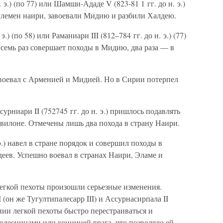
э.) (по 77) или Шамши-Ададе V (823-81 1 гг. до н. э.)
племен наири, завоевали Мидию и разбили Халдею.
.) (по 58) или Раманиари III (812–784 гг. до н. э.) (77)
 семь раз совершает походы в Мидию, два раза — в
 — воевал с Арменией и Мидией. Но в Сирии потерпел
ссурниари II (752745 гг. до н. э.) пришлось подавлять
авилоне. Отмечены лишь два похода в страну Наири.
 э.) навел в стране порядок и совершил походы в
еев. Успешно воевал в странах Наири, Эламе и
легкой пехоты произошли серьезные изменения.
 (он же Тугултипалесарр III) и Ассурнасирпала II
ии легкой пехоты быстро перестраиваться и
колесницами или конницей врага, что позволяло ей