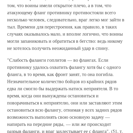
том, что воины имели открытое плечо, а в том, что
атакующему фланг противнику противостояли всего
несколько человек, следовательно, враг легко мог зайти в
тыл. Времени для перестроения, как правило, в таких
случаях оказывалось мало, и вполне логично, что воины
могли запаниковать и обратиться в бегство: ведь никому
не хотелось получить неожиданный удар в спину.
"Слабость фаланги гоплитов — во флангах. Если
противнику удалось охватить фалангу хотя бы с одного
фланга, в то время, как фронт занят, то она погибла.
Незначительное количество бойцов из крайних рядов
едва ли смогло бы выдержать натиск неприятеля. В то
время, когда они вынуждены остановиться и
поворачиваться к неприятелю, они или заставляют этим
остановиться всю фалангу, отнимая у всех задних рядов
возможность выполнять свою основную задачу —
напирать на передние ряды, — или же происходит
разрыв фаланги, и враг захлестывает ее с фланга". (51, т.