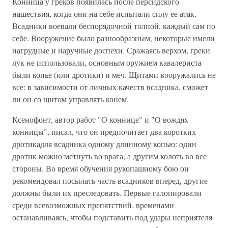
Конница у греков появилась после персидского
нашествия, когда они на себе испытали силу ее атак.
Всадники воевали беспорядочной толпой, каждый сам по
себе. Вооружение было разнообразным, некоторые имели
нагрудные и наручные доспехи. Сражаясь верхом, греки
лук не использовали, основным оружием кавалериста
были копье (или дротики) и меч. Щитами вооружались не
все: в зависимости от личных качеств всадника, сможет
ли он со щитом управлять конем.
Ксенофонт, автор работ "О коннице" и "О вождях
конницы", писал, что он предпочитает два коротких
дротикадля всадника одному длинному копью: один
дротик можно метнуть во врага, а другим колоть во все
стороны. Во время обучения рукопашному бою он
рекомендовал посылать часть всадников вперед, другие
должны были их преследовать. Первые галопировали
среди всевозможных препятствий, временами
останавливаясь, чтобы подставить под удары неприятеля