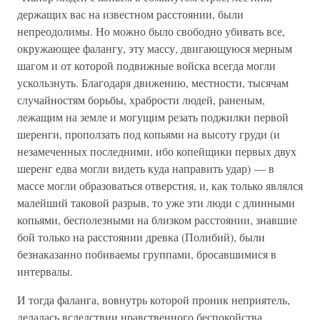
держащих вас на известном расстоянии, были
непреодолимы. Но можно было свободно убивать все,
окружающее фалангу, эту массу, двигающуюся мерным
шагом и от которой подвижные войска всегда могли
ускользнуть. Благодаря движению, местности, тысячам
случайностям борьбы, храбрости людей, раненым,
лежащим на земле и могущим резать поджилки первой
шеренги, проползать под копьями на высоту груди (и
незамеченных последними, ибо копейщики первых двух
шеренг едва могли видеть куда направить удар) — в
массе могли образоваться отверстия, и, как только являлся
малейший таковой разрыв, то уже эти люди с длинными
копьями, бесполезными на близком расстоянии, знавшие
бой только на расстоянии древка (Полибий), были
безнаказанно побиваемы группами, бросавшимися в
интервалы.
И тогда фаланга, вовнутрь которой проник неприятель,
делалась вследствии нравственного беспокойства,