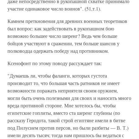
даже непосредственно в рукопашной схватке принимало
участие одинаковое число воинов". (51,т.1).
Камнем преткновения для древних военных теоретиков
был вопрос: как задействовать в рукопашном бою
возможно большее число шеренг? Ведь чем больше
бойцов участвуют в сражении, тем больше шансов у
полководца одержать победу над противником.
Ксенофонт по этому поводу рассуждает так:
"Думаешь ли, чтобы фаланги, которых густота
производит то, что большая часть ратников не имеет
возможности поражать неприятеля своим оружием,
могли быть очень полезными для своих и наносить много
вреда противной стороне. Мне хотелось бы, чтобы
египетские гоплиты, вместо ста шеренг глубины (по
рассказу Геродота, такой строй египтяне имели в битве
под Пилусием против персов, но были разбиты — В. Т.)
имели десять тысяч; тогда нам пришлось бы ведаться с