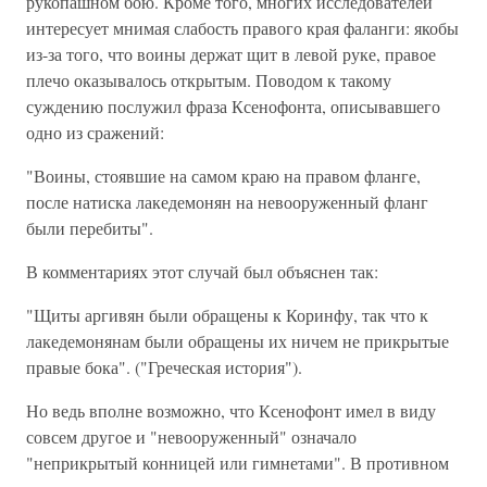
рукопашном бою. Кроме того, многих исследователей
интересует мнимая слабость правого края фаланги: якобы
из-за того, что воины держат щит в левой руке, правое
плечо оказывалось открытым. Поводом к такому
суждению послужил фраза Ксенофонта, описывавшего
одно из сражений:
"Воины, стоявшие на самом краю на правом фланге,
после натиска лакедемонян на невооруженный фланг
были перебиты".
В комментариях этот случай был объяснен так:
"Щиты аргивян были обращены к Коринфу, так что к
лакедемонянам были обращены их ничем не прикрытые
правые бока". ("Греческая история").
Но ведь вполне возможно, что Ксенофонт имел в виду
совсем другое и "невооруженный" означало
"неприкрытый конницей или гимнетами". В противном