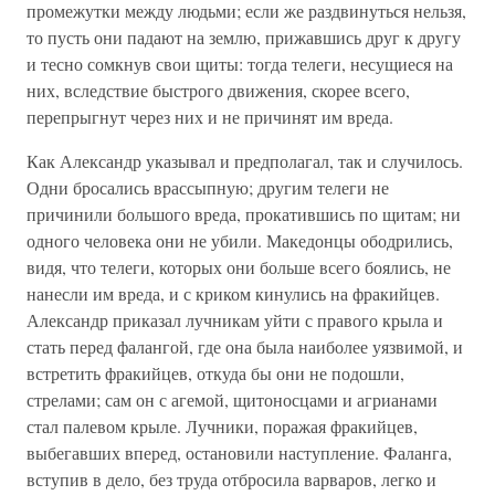
промежутки между людьми; если же раздвинуться нельзя,
то пусть они падают на землю, прижавшись друг к другу
и тесно сомкнув свои щиты: тогда телеги, несущиеся на
них, вследствие быстрого движения, скорее всего,
перепрыгнут через них и не причинят им вреда.
Как Александр указывал и предполагал, так и случилось.
Одни бросались врассыпную; другим телеги не
причинили большого вреда, прокатившись по щитам; ни
одного человека они не убили. Македонцы ободрились,
видя, что телеги, которых они больше всего боялись, не
нанесли им вреда, и с криком кинулись на фракийцев.
Александр приказал лучникам уйти с правого крыла и
стать перед фалангой, где она была наиболее уязвимой, и
встретить фракийцев, откуда бы они не подошли,
стрелами; сам он с агемой, щитоносцами и агрианами
стал палевом крыле. Лучники, поражая фракийцев,
выбегавших вперед, остановили наступление. Фаланга,
вступив в дело, без труда отбросила варваров, легко и