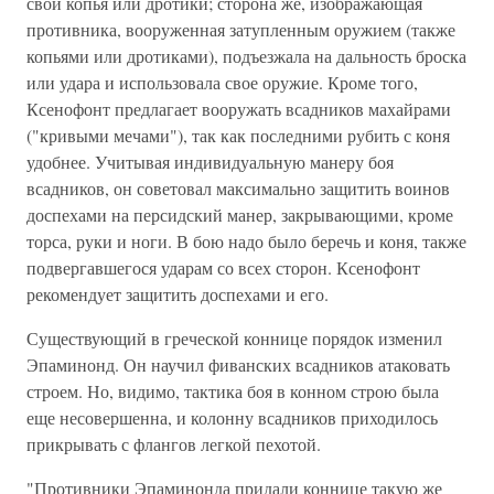
свои копья или дротики; сторона же, изображающая
противника, вооруженная затупленным оружием (также
копьями или дротиками), подъезжала на дальность броска
или удара и использовала свое оружие. Кроме того,
Ксенофонт предлагает вооружать всадников махайрами
("кривыми мечами"), так как последними рубить с коня
удобнее. Учитывая индивидуальную манеру боя
всадников, он советовал максимально защитить воинов
доспехами на персидский манер, закрывающими, кроме
торса, руки и ноги. В бою надо было беречь и коня, также
подвергавшегося ударам со всех сторон. Ксенофонт
рекомендует защитить доспехами и его.
Существующий в греческой коннице порядок изменил
Эпаминонд. Он научил фиванских всадников атаковать
строем. Но, видимо, тактика боя в конном строю была
еще несовершенна, и колонну всадников приходилось
прикрывать с флангов легкой пехотой.
"Противники Эпаминонда придали коннице такую же