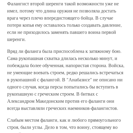
Фалангист второй шеренги такой возможности уже не
имел, потому что длина оружия не позволяла достать
врага через плечо впередистоящего бойца. В случае
потери копья ему оставалось только создавать давление,
если не приходилось заменять павшего воина первой
шеренги.
Вряд ли фаланга была приспособлена к затяжному бою.
Сама рукопашная схватка длилась несколько минут, и
побеждала более обученная, напористая сторона. Войска,
не умеющие воевать строем, редко решались встречаться
в рукопашной с фалангой. В "Анабазисе" не описано ни
одного случая, когда персы попытались бы вступить в
рукопашную с греческим строем. В битвах с
Александром Македонским против его фаланги они
всегда выставляли греческих наемников-фалангистов.
Слабым местом фаланги, как и любого прямоугольного
строя, были углы. Дело в том, что воину, стоящему во