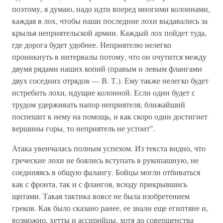
поэтому, я думаю, надо идти вперед многими колоннами,
каждая в лох, чтобы наши последние лохи выдавались за
крылья неприятельской армии. Каждый лох пойдет туда,
где дорога будет удобнее. Неприятелю нелегко
проникнуть в интервалы потому, что он очутится между
двумя рядами наших копий (правым и левым флангами
двух соседних отрядов — В. Т.). Ему также нелегко будет
истребить лохи, идущие колонной. Если один будет с
трудом удерживать напор неприятеля, ближайший
поспешит к нему на помощь, и как скоро один достигнет
вершины горы, то неприятель не устоит".
Атака увенчалась полным успехом. Из текста видно, что
греческие лохи не боялись вступать в рукопашную, не
соединяясь в общую фалангу. Бойцы могли отбиваться
как с фронта, так и с флангов, всюду прикрывшись
щитами. Такая тактика вовсе не была изобретением
греков. Как было сказано ранее, ее знали еще египтяне и,
возможно, хетты и ассирийцы, хотя до совершенства