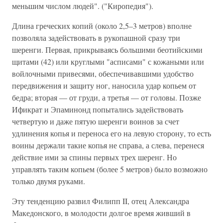
меньшим числом людей". ("Киропедия").
Длина греческих копий (около 2,5–3 метров) вполне
позволяла задействовать в рукопашной сразу три
шеренги. Первая, прикрываясь большими беотийскими
щитами (42) или круглыми "асписами" с кожаными или
войлочными привесями, обеспечивавшими удобство
передвижения и защиту ног, наносила удар копьем от
бедра; вторая — от груди, а третья — от головы. Позже
Ификрат и Эпаминонд попытались задействовать
четвертую и даже пятую шеренги воинов за счет
удлинения копья и переноса его на левую сторону, то есть
воины держали такие копья не справа, а слева, перенеся
действие ими за спины первых трех шеренг. Но
управлять таким копьем (более 5 метров) было возможно
только двумя руками.
Эту тенденцию развил Филипп II, отец Александра
Македонского, в молодости долгое время живший в