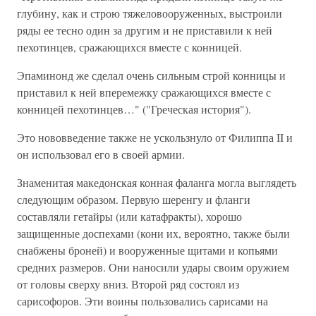
глубину, как и строю тяжеловооруженных, выстроили
ряды ее тесно один за другим и не приставили к ней
пехотинцев, сражающихся вместе с конницей.
Эпаминонд же сделал очень сильным строй конницы и
приставил к ней вперемежку сражающихся вместе с
конницей пехотинцев…" ("Греческая история").
Это нововведение также не ускользнуло от Филиппа II и
он использовал его в своей армии.
Знаменитая македонская конная фаланга могла выглядеть
следующим образом. Первую шеренгу и фланги
составляли гетайры (или катафракты), хорошо
защищенные доспехами (кони их, вероятно, также были
снабжены броней) и вооруженные щитами и копьями
средних размеров. Они наносили удары своим оружием
от головы сверху вниз. Второй ряд состоял из
сарисофоров. Эти воины пользовались сарисами на