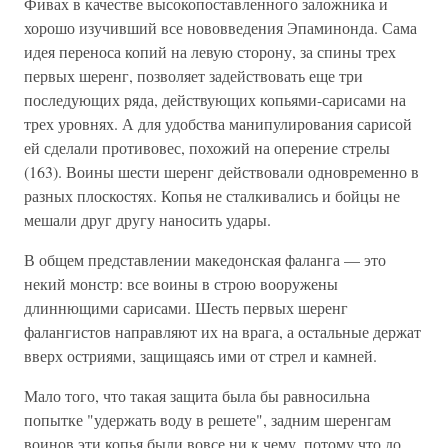
Фивах в качестве высокопоставленного заложника и
хорошо изучивший все нововведения Эпаминонда. Сама
идея переноса копий на левую сторону, за спины трех
первых шеренг, позволяет задействовать еще три
последующих ряда, действующих копьями-сарисами на
трех уровнях. А для удобства манипулирования сарисой
ей сделали противовес, похожий на оперение стрелы
(163). Воины шести шеренг действовали одновременно в
разных плоскостях. Копья не сталкивались и бойцы не
мешали друг другу наносить удары.
В общем представлении македонская фаланга — это
некий монстр: все воины в строю вооружены
длиннющими сарисами. Шесть первых шеренг
фалангистов направляют их на врага, а остальные держат
вверх остриями, защищаясь ими от стрел и камней.
Мало того, что такая защита была бы равносильна
попытке "удержать воду в решете", задним шеренгам
воинов эти копья были вовсе ни к чему, потому что до