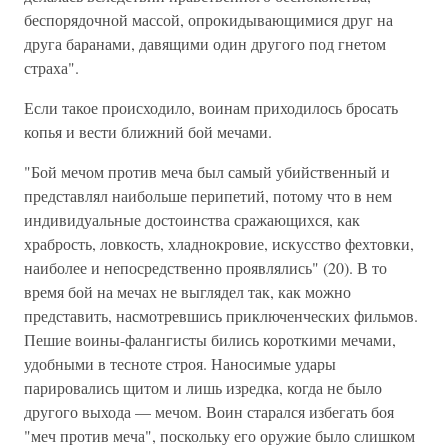
беспорядочной массой, опрокидывающимися друг на
друга баранами, давящими один другого под гнетом
страха".
Если такое происходило, воинам приходилось бросать
копья и вести ближний бой мечами.
"Бой мечом против меча был самый убийственный и
представлял наибольше перипетий, потому что в нем
индивидуальные достоинства сражающихся, как
храбрость, ловкость, хладнокровие, искусство фехтовки,
наиболее и непосредственно проявлялись" (20). В то
время бой на мечах не выглядел так, как можно
представить, насмотревшись приключенческих фильмов.
Пешие воины-фалангисты бились короткими мечами,
удобными в тесноте строя. Наносимые удары
парировались щитом и лишь изредка, когда не было
другого выхода — мечом. Воин старался избегать боя
"меч против меча", поскольку его оружие было слишком