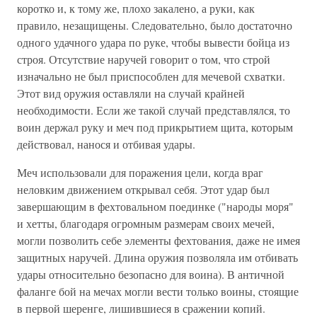
коротко и, к тому же, плохо закалено, а руки, как
правило, незащищены. Следовательно, было достаточно
одного удачного удара по руке, чтобы вывести бойца из
строя. Отсутствие наручей говорит о том, что строй
изначально не был приспособлен для мечевой схватки.
Этот вид оружия оставляли на случай крайней
необходимости. Если же такой случай представлялся, то
воин держал руку и меч под прикрытием щита, которым
действовал, нанося и отбивая удары.
Меч использовали для поражения цели, когда враг
неловким движением открывал себя. Этот удар был
завершающим в фехтовальном поединке ("народы моря"
и хетты, благодаря огромным размерам своих мечей,
могли позволить себе элементы фехтования, даже не имея
защитных наручей. Длина оружия позволяла им отбивать
удары относительно безопасно для воина). В античной
фаланге бой на мечах могли вести только воины, стоящие
в первой шеренге, лишившиеся в сражении копий.