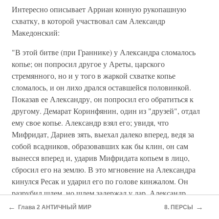
Интересно описывает Арриан конную рукопашную
схватку, в которой участвовал сам Александр
Македонский:
"В этой битве (при Граннике) у Александра сломалось
копье; он попросил другое у Ареты, царского
стремянного, но и у того в жаркой схватке копье
сломалось, и он лихо дрался оставшейся половинкой.
Показав ее Александру, он попросил его обратиться к
другому. Демарат Коринфянин, один из "друзей", отдал
ему свое копье. Александр взял его; увидя, что
Мифридат, Дариев зять, выехал далеко вперед, ведя за
собой всадников, образовавших как бы клин, он сам
вынесся вперед и, ударив Мифридата копьем в лицо,
сбросил его на землю. В это мгновение на Александра
кинулся Ресак и ударил его по голове кинжалом. Он
разрубил шлем, но шлем задержал у дар. Александр
сбросил и его на землю, копьем поразив его в грудь и
←
→
Глава 2 АНТИЧНЫЙ МИР
8. ПЕРСЫ
пробив панцирь. Спифридат уже замахнулся сзади на