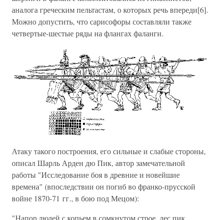
аналога греческим пельтастам, о которых речь впереди[6].
Можно допустить, что сарисофоры составляли также
четвертые-шестые ряды на флангах фаланги.
Атаку такого построения, его сильные и слабые стороны,
описал Шарль Арден дю Пик, автор замечательной
работы "Исследование боя в древние и новейшие
времена" (впоследствии он погиб во франко-прусской
войне 1870-71 гг., в бою под Мецом):
"Напор людей с копьем в сомкнутом строе, лес пик,