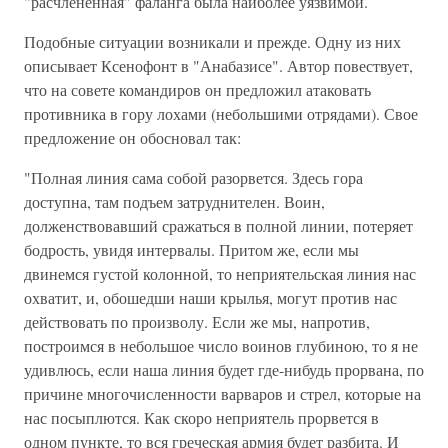
"расчлененная" фаланга была наиболее уязвимой.
Подобные ситуации возникали и прежде. Одну из них
описывает Ксенофонт в "Анабазисе". Автор повествует,
что на совете командиров он предложил атаковать
противника в гору лохами (небольшими отрядами). Свое
предложение он обосновал так:
"Полная линия сама собой разорвется. Здесь гора
доступна, там подъем затруднителен. Воин,
долженствовавший сражаться в полной линии, потеряет
бодрость, увидя интервалы. Притом же, если мы
двинемся густой колонной, то неприятельская линия нас
охватит, и, обошедши наши крылья, могут против нас
действовать по произволу. Если же мы, напротив,
построимся в небольшое число воинов глубиною, то я не
удивлюсь, если наша линия будет где-нибудь прорвана, по
причине многочисленности варваров и стрел, которые на
нас посыплются. Как скоро неприятель прорвется в
одном пункте, то вся греческая армия будет разбита. И