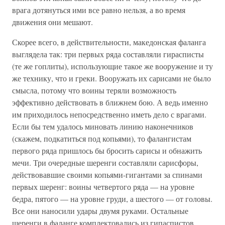
врага дотянуться ими все равно нельзя, а во время
движения они мешают.
Скорее всего, в действительности, македонская фаланга
выглядела так: три первых ряда составляли гирасписты
(те же гоплиты), использующие такое же вооружение и ту
же технику, что и греки. Вооружать их сарисами не было
смысла, потому что воины теряли возможность
эффективно действовать в ближнем бою. А ведь именно
им приходилось непосредственно иметь дело с врагами.
Если бы тем удалось миновать линию наконечников
(скажем, подкатиться под копьями), то фалангистам
первого ряда пришлось бы бросить сарисы и обнажить
мечи. Три очередные шеренги составляли сарисфоры,
действовавшие своими копьями-гигантами за спинами
первых шеренг: воины четвертого ряда — на уровне
бедра, пятого — на уровне груди, а шестого — от головы.
Все они наносили удары двумя руками. Остальные
шеренги в фаланге комплектовались из гипаспистов,