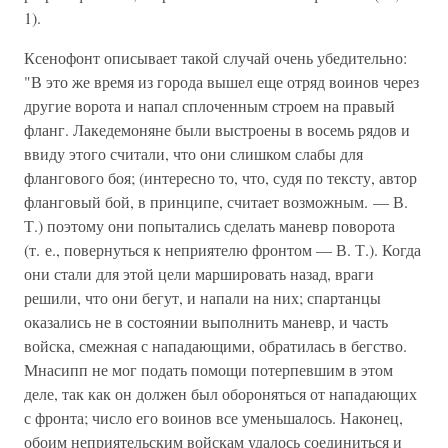
1).
Ксенофонт описывает такой случай очень убедительно:
"В это же время из города вышел еще отряд воинов через
другие ворота и напал сплоченным строем на правый
фланг. Лакедемоняне были выстроены в восемь рядов и
ввиду этого считали, что они слишком слабы для
флангового боя; (интересно то, что, судя по тексту, автор
фланговый бой, в принципе, считает возможным. — В.
Т.) поэтому они попытались сделать маневр поворота
(т. е., повернуться к неприятелю фронтом — В. Т.). Когда
они стали для этой цели маршировать назад, враги
решили, что они бегут, и напали на них; спартанцы
оказались не в состоянии выполнить маневр, и часть
войска, смежная с нападающими, обратилась в бегство.
Мнасипп не мог подать помощи потерпевшим в этом
деле, так как он должен был обороняться от нападающих
с фронта; число его воинов все уменьшалось. Наконец,
обоим неприятельским войскам удалось соединиться и