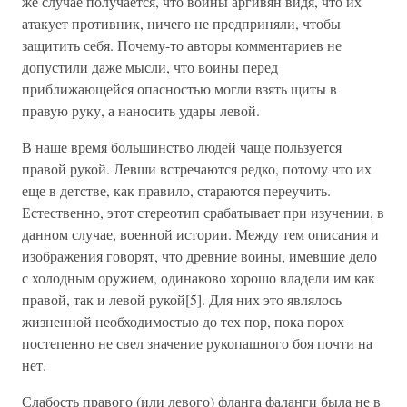
же случае получается, что воины аргивян видя, что их
атакует противник, ничего не предприняли, чтобы
защитить себя. Почему-то авторы комментариев не
допустили даже мысли, что воины перед
приближающейся опасностью могли взять щиты в
правую руку, а наносить удары левой.
В наше время большинство людей чаще пользуется
правой рукой. Левши встречаются редко, потому что их
еще в детстве, как правило, стараются переучить.
Естественно, этот стереотип срабатывает при изучении, в
данном случае, военной истории. Между тем описания и
изображения говорят, что древние воины, имевшие дело
с холодным оружием, одинаково хорошо владели им как
правой, так и левой рукой[5]. Для них это являлось
жизненной необходимостью до тех пор, пока порох
постепенно не свел значение рукопашного боя почти на
нет.
Слабость правого (или левого) фланга фаланги была не в