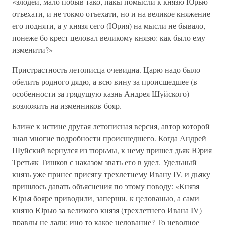
«злодей, мало побыв тако, пакы помысли к князю Юрью
отъехати, и не токмо отъехати, но и на великое княжение
его подняти, а у князя сего (Юрия) на мысли не бывало,
понеже бо крест целовал великому князю: как было ему
изменити?»
Пристрастность летописца очевидна. Царю надо было
обелить родного дядю, а всю вину за происшедшее (в
особенности за грядущую казнь Андрея Шуйского)
возложить на изменников-бояр.
Ближе к истине другая летописная версия, автор которой
знал многие подробности происшедшего. Когда Андрей
Шуйский вернулся из тюрьмы, к нему пришел дьяк Юрия
Третьяк Тишков с наказом звать его в удел. Удельный
князь уже принес присягу трехлетнему Ивану IV, и дьяку
пришлось давать объяснения по этому поводу: «Князя
Юрья бояре приводили, заперши, к целованью, а сами
князю Юрью за великого князя (трехлетнего Ивана IV)
правды не дали: ино то какое целование? То неволное