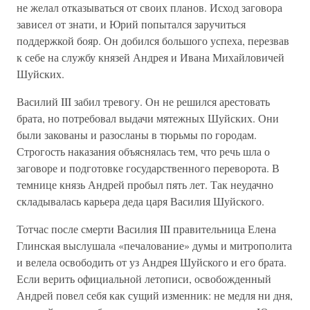
не желал отказываться от своих планов. Исход заговора
зависел от знати, и Юрий попытался заручиться
поддержкой бояр. Он добился большого успеха, перезвав
к себе на службу князей Андрея и Ивана Михайловичей
Шуйских.
Василий III забил тревогу. Он не решился арестовать
брата, но потребовал выдачи мятежных Шуйских. Они
были закованы и разосланы в тюрьмы по городам.
Строгость наказания объяснялась тем, что речь шла о
заговоре и подготовке государственного переворота. В
темнице князь Андрей пробыл пять лет. Так неудачно
складывалась карьера деда царя Василия Шуйского.
Тотчас после смерти Василия III правительница Елена
Глинская выслушала «печалование» думы и митрополита
и велела освободить от уз Андрея Шуйского и его брата.
Если верить официальной летописи, освобожденный
Андрей повел себя как сущий изменник: не медля ни дня,