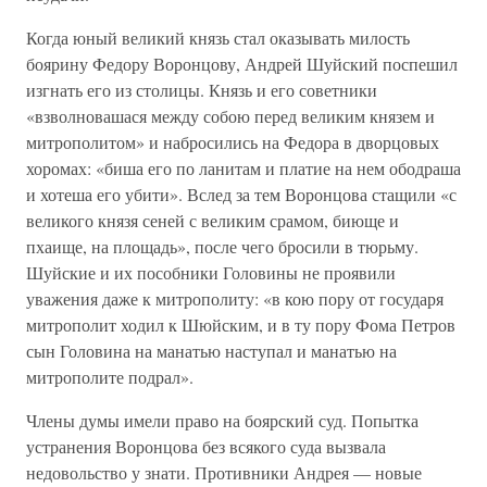
Когда юный великий князь стал оказывать милость
боярину Федору Воронцову, Андрей Шуйский поспешил
изгнать его из столицы. Князь и его советники
«взволновашася между собою перед великим князем и
митрополитом» и набросились на Федора в дворцовых
хоромах: «биша его по ланитам и платие на нем ободраша
и хотеша его убити». Вслед за тем Воронцова стащили «с
великого князя сеней с великим срамом, биюще и
пхаище, на площадь», после чего бросили в тюрьму.
Шуйские и их пособники Головины не проявили
уважения даже к митрополиту: «в кою пору от государя
митрополит ходил к Шюйским, и в ту пору Фома Петров
сын Головина на манатью наступал и манатью на
митрополите подрал».
Члены думы имели право на боярский суд. Попытка
устранения Воронцова без всякого суда вызвала
недовольство у знати. Противники Андрея — новые