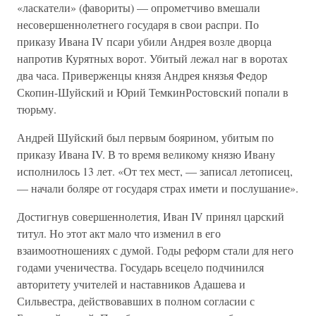
«ласкатели» (фавориты) — опрометчиво вмешали
несовершеннолетнего государя в свои распри. По
приказу Ивана IV псари убили Андрея возле дворца
напротив Курятных ворот. Убитый лежал наг в воротах
два часа. Приверженцы князя Андрея князья Федор
Скопин-Шуйский и Юрий ТемкинРостовский попали в
тюрьму.
Андрей Шуйский был первым боярином, убитым по
приказу Ивана IV. В то время великому князю Ивану
исполнилось 13 лет. «От тех мест, — записал летописец,
— начали боляре от государя страх имети и послушание».
Достигнув совершеннолетия, Иван IV принял царский
титул. Но этот акт мало что изменил в его
взаимоотношениях с думой. Годы реформ стали для него
годами ученичества. Государь всецело подчинился
авторитету учителей и наставников Адашева и
Сильвестра, действовавших в полном согласии с