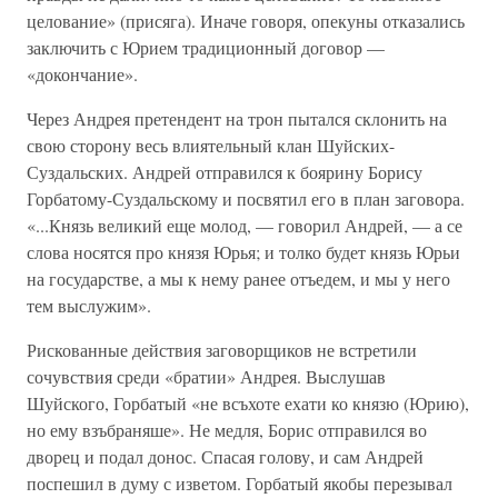
целование» (присяга). Иначе говоря, опекуны отказались
заключить с Юрием традиционный договор —
«докончание».
Через Андрея претендент на трон пытался склонить на
свою сторону весь влиятельный клан Шуйских-
Суздальских. Андрей отправился к боярину Борису
Горбатому-Суздальскому и посвятил его в план заговора.
«...Князь великий еще молод, — говорил Андрей, — а се
слова носятся про князя Юрья; и толко будет князь Юрьи
на государстве, а мы к нему ранее отъедем, и мы у него
тем выслужим».
Рискованные действия заговорщиков не встретили
сочувствия среди «братии» Андрея. Выслушав
Шуйского, Горбатый «не всъхоте ехати ко князю (Юрию),
но ему взъбраняше». Не медля, Борис отправился во
дворец и подал донос. Спасая голову, и сам Андрей
поспешил в думу с изветом. Горбатый якобы перезывал