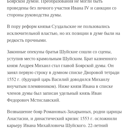
Боярской думой. Преобразования не могли быть
проведены без личного участия Ивана IV и санкции со
стороны руководства думы.
В пору реформ князья Суздальские не пользовались
исключительной властью, но их позиции в думе были на
редкость прочными.
Законные опекуны братья Шуйские сошли со сцены,
уступив место крамольным Шуйским. Брат казненного
князя Андрея Михаил стал главой Боярской думы. Он
занял первую строку в думном списке Дворовой тетради
1552 г. (будущий царь Василий доводился Михаилу
внучатым племянником). Ниже князя Ивана в списке
членов думы был записан удельный князь Иван
Федорович Мстиславский.
Возвышение бояр Романовых-Захарьиных, родни царицы
Анастасии, и династический кризис 1553 г. осложнили
карьеру Ивана Михайловича Шуйского. 22-летний