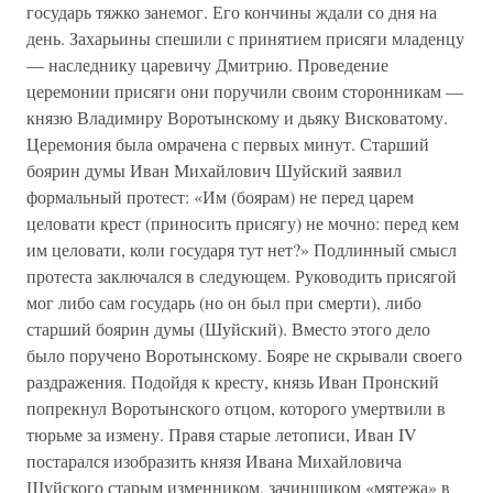
государь тяжко занемог. Его кончины ждали со дня на
день. Захарьины спешили с принятием присяги младенцу
— наследнику царевичу Дмитрию. Проведение
церемонии присяги они поручили своим сторонникам —
князю Владимиру Воротынскому и дьяку Висковатому.
Церемония была омрачена с первых минут. Старший
боярин думы Иван Михайлович Шуйский заявил
формальный протест: «Им (боярам) не перед царем
целовати крест (приносить присягу) не мочно: перед кем
им целовати, коли государя тут нет?» Подлинный смысл
протеста заключался в следующем. Руководить присягой
мог либо сам государь (но он был при смерти), либо
старший боярин думы (Шуйский). Вместо этого дело
было поручено Воротынскому. Бояре не скрывали своего
раздражения. Подойдя к кресту, князь Иван Пронский
попрекнул Воротынского отцом, которого умертвили в
тюрьме за измену. Правя старые летописи, Иван IV
постарался изобразить князя Ивана Михайловича
Шуйского старым изменником, зачинщиком «мятежа» в