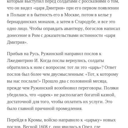
который выступил перед солдатами с россказнями о том,
что он видел «царя Дмитрия» при его первом появлении
в Польше и в бытность его в Москве, потом в келье у
бернардинских монахов, а затем в Стародубе, и все это
одно лицо. Чтобы оправдать авантюру, богослов написал
донесение в Рим с доказательствами истинности «царя
Дмитрия».
Прибыв на Русь, Ружинский направил послов к
Лжедмитрию И. Когда послы вернулись, солдаты
обратились к ним с вопросом: тот ли это «царь»? Ответ
послов был более чем двусмысленным: «Тот, к которому
вы нас послали!» Прошло два с половиной месяца,
прежде чем Ружинский возобновил переговоры. Поляки
убедились, что «царек» не располагает богатой казной,
достаточной для того, чтобы оплатить их услуги. Это
было главной причиной промедления.
Перейдя в Кромы, войско направило к «царьку» новых
послов. Весной 1608 г. они явились в Орел, где