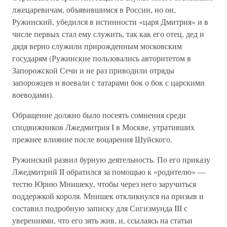
лжецаревичам, объявившимся в России, но он,
Ружинский, убедился в истинности «царя Дмитрия» и в
числе первых стал ему служить, так как его отец, дед и
дядя верно служили прирожденным московским
государям (Ружинские пользовались авторитетом в
Запорожской Сечи и не раз приводили отряды
запорожцев и воевали с татарами бок о бок с царскими
воеводами).
Обращение должно было посеять сомнения среди
сподвижников Лжедмитрия I в Москве, утративших
прежнее влияние после воцарения Шуйского.
Ружинский развил бурную деятельность. По его приказу
Лжедмитрий II обратился за помощью к «родителю» —
тестю Юрию Мнишеку, чтобы через него заручиться
поддержкой короля. Мнишек откликнулся на призыв и
составил подробную записку для Сигизмунда III с
уверениями, что его зять жив, и, ссылаясь на статьи