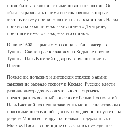
после битвы заключил с ними новое соглашение. Он
обязался разделить с ними все сокровища, которые
достанутся ему при вступлении на царский трон. Народ,
приветствовавший нового «истинного Дмитрия»,
понятия не имел о сговоре за его спиной.
В июне 1608 г. армия самозванца разбила лагерь в
Тушине. Скопин расположился на Ходынке против
Тушина. Царь Василий с двором занял позиции на
Пресне.
Появление польских и литовских отрядов в армии
самозванца вызвало тревогу в Кремле. Русские власти
развили лихорадочную деятельность, стремясь
предотвратить военный конфликт с Речью Посполитой.
Царь Василий поспешил закончить мирные переговоры с
польскими послами, обещал им немедленно отпустить на
родину Мнишеков и других поляков, задержанных в
Москве. Послы в принципе согласились немедленно