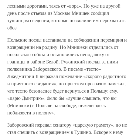
лесными дорогами, таясь от «вора». Но уже на другой
день после отъезда из Москвы Мнишек сообщил
тушинцам сведения, которые позволили им перехватить
обоз.
Польские послы настаивали на соблюдении перемирия и
возвращении на родину. Но Мнишеки отделились от
посольского обоза и остановились неподалеку от
границы в районе Белой. Ружинский послал за ними
полковника Заборовского. В письме «тестю»
Лжедмитрий II выражал пожелание «скорого радостного
и приятного свидания», но при этом прозрачно намекал,
что тестю безопаснее будет вернуться в Польшу: ему,
«царю Дмитрию», было бы «лучше слышать, что вы
(Мнишеки) в Польше на свободе, нежели здесь
поблизости в полону».
Заборовский передал сенатору «царскую грамоту», но не
стал спешить с возвращением в Тушино. Вскоре к нему