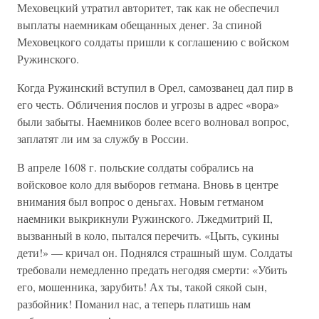
Меховецкий утратил авторитет, так как не обеспечил
выплаты наемникам обещанных денег. За спиной
Меховецкого солдаты пришли к соглашению с войском
Ружинского.
Когда Ружинский вступил в Орел, самозванец дал пир в
его честь. Обличения послов и угрозы в адрес «вора»
были забыты. Наемников более всего волновал вопрос,
заплатят ли им за службу в России.
В апреле 1608 г. польские солдаты собрались на
войсковое коло для выборов гетмана. Вновь в центре
внимания был вопрос о деньгах. Новым гетманом
наемники выкрикнули Ружинского. Лжедмитрий II,
вызванный в коло, пытался перечить. «Цыть, сукины
дети!» — кричал он. Поднялся страшный шум. Солдаты
требовали немедленно предать негодяя смерти: «Убить
его, мошенника, зарубить! Ах ты, такой сякой сын,
разбойник! Поманил нас, а теперь платишь нам