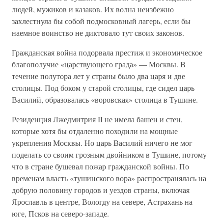
людей, мужиков и казаков. Их волна неизбежно
захлестнула бы собой подмосковный лагерь, если бы
наемное воинство не диктовало тут своих законов.
Гражданская война подорвала престиж и экономическое
благополучие «царствующего града» — Москвы. В
течение полутора лет у страны было два царя и две
столицы. Под боком у старой столицы, где сидел царь
Василий, образовалась «воровская» столица в Тушине.
Резиденция Лжедмитрия II не имела башен и стен,
которые хотя бы отдаленно походили на мощные
укрепления Москвы. Но царь Василий ничего не мог
поделать со своим грозным двойником в Тушине, потому
что в стране бушевал пожар гражданской войны. По
временам власть «тушинского вора» распространялась на
добрую половину городов и уездов страны, включая
Ярославль в центре, Вологду на севере, Астрахань на
юге, Псков на северо-западе.