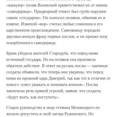
«канцлер» поляк Валевский приветствовал их от имени
«самодержца». Придворный этикет был грубо нарушен
самим «государем». Он поносил поляков, обвиняя их в
измене. Изменой «вор» считал любые сомнения в его
царственном происхождении. Самозванцу передали
двусмысленную фразу первых послов, и он принял позу
оскорбленного самодержца.
Брань убедила жителей Стародуба, что перед ними
истинный государь. Но на поляков она произвела
обратное действие. В ответ на ругань послы — наемные
солдаты объявили, что теперь они уверены, что перед
ними не прежний царь Дмитрий, так как тот в отличие от
нового «умел уважать и понимать воинов». Послы
закончили речь прямой угрозой, заявив, что солдаты
«будут знать, как поступить».
Старое руководство в лице гетмана Меховецкого не
желало допустить в свой лагерь Ружинского. Но