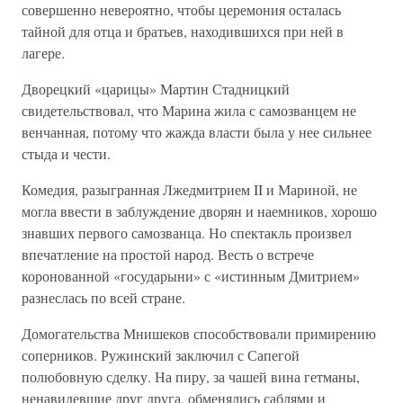
совершенно невероятно, чтобы церемония осталась
тайной для отца и братьев, находившихся при ней в
лагере.
Дворецкий «царицы» Мартин Стадницкий
свидетельствовал, что Марина жила с самозванцем не
венчанная, потому что жажда власти была у нее сильнее
стыда и чести.
Комедия, разыгранная Лжедмитрием II и Мариной, не
могла ввести в заблуждение дворян и наемников, хорошо
знавших первого самозванца. Но спектакль произвел
впечатление на простой народ. Весть о встрече
коронованной «государыни» с «истинным Дмитрием»
разнеслась по всей стране.
Домогательства Мнишеков способствовали примирению
соперников. Ружинский заключил с Сапегой
полюбовную сделку. На пиру, за чашей вина гетманы,
ненавидевшие друг друга, обменялись саблями и