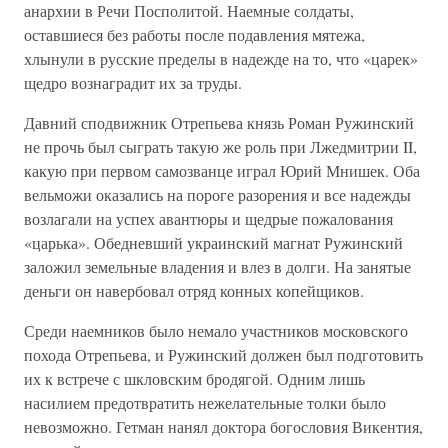
анархии в Речи Посполитой. Наемные солдаты,
оставшиеся без работы после подавления мятежа,
хлынули в русские пределы в надежде на то, что «царек»
щедро вознаградит их за труды.
Давний сподвижник Отрепьева князь Роман Ружинский
не прочь был сыграть такую же роль при Лжедмитрии II,
какую при первом самозванце играл Юрий Мнишек. Оба
вельможи оказались на пороге разорения и все надежды
возлагали на успех авантюры и щедрые пожалования
«царька». Обедневший украинский магнат Ружинский
заложил земельные владения и влез в долги. На занятые
деньги он навербовал отряд конных копейщиков.
Среди наемников было немало участников московского
похода Отрепьева, и Ружинский должен был подготовить
их к встрече с шкловским бродягой. Одним лишь
насилием предотвратить нежелательные толки было
невозможно. Гетман нанял доктора богословия Викентия,