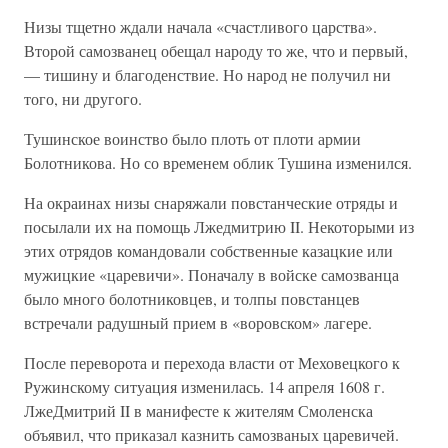
Низы тщетно ждали начала «счастливого царства».
Второй самозванец обещал народу то же, что и первый,
— тишину и благоденствие. Но народ не получил ни
того, ни другого.
Тушинское воинство было плоть от плоти армии
Болотникова. Но со временем облик Тушина изменился.
На окраинах низы снаряжали повстанческие отряды и
посылали их на помощь Лжедмитрию II. Некоторыми из
этих отрядов командовали собственные казацкие или
мужицкие «царевичи». Поначалу в войске самозванца
было много болотниковцев, и толпы повстанцев
встречали радушный прием в «воровском» лагере.
После переворота и перехода власти от Меховецкого к
Ружинскому ситуация изменилась. 14 апреля 1608 г.
ЛжеДмитрий II в манифесте к жителям Смоленска
объявил, что приказал казнить самозваных царевичей.