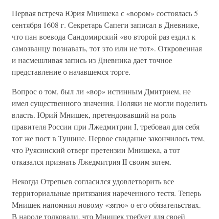
Первая встреча Юрия Мнишека с «вором» состоялась 5
сентября 1608 г. Секретарь Сапеги записал в Дневнике,
что пан воевода Сандомирский «во второй раз ездил к
самозванцу познавать, тот это или не тот». Откровенная
и насмешливая запись из Дневника дает точное
представление о начавшемся торге.
Вопрос о том, был ли «вор» истинным Дмитрием, не
имел существенного значения. Поляки не могли поделить
власть. Юрий Мнишек, претендовавший на роль
правителя России при Лжедмитрии I, требовал для себя
тот же пост в Тушине. Первое свидание закончилось тем,
что Руясинский отверг претензии Мнишека, а тот
отказался признать Лжедмитрия II своим зятем.
Некогда Отрепьев согласился удовлетворить все
территориальные притязания нареченного тестя. Теперь
Мнишек напомнил новому «зятю» о его обязательствах.
В народе толковали, что Мнишек требует для своей