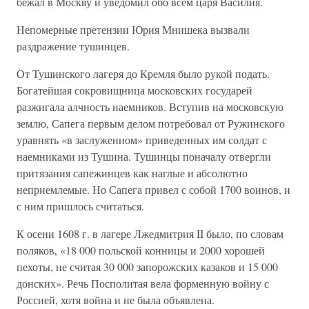
бежал в Москву и уведомил обо всем царя Василия.
Непомерные претензии Юрия Мнишека вызвали
раздражение тушинцев.
От Тушинского лагеря до Кремля было рукой подать.
Богатейшая сокровищница московских государей
разжигала алчность наемников. Вступив на московскую
землю, Сапега первым делом потребовал от Ружинского
уравнять «в заслуженном» приведенных им солдат с
наемниками из Тушина. Тушинцы поначалу отвергли
притязания сапежинцев как наглые и абсолютно
неприемлемые. Но Сапега привел с собой 1700 воинов, и
с ним пришлось считаться.
К осени 1608 г. в лагере Лжедмитрия II было, по словам
поляков, «18 000 польской конницы и 2000 хорошей
пехоты, не считая 30 000 запорожских казаков и 15 000
донских». Речь Посполитая вела форменную войну с
Россией, хотя война и не была объявлена.