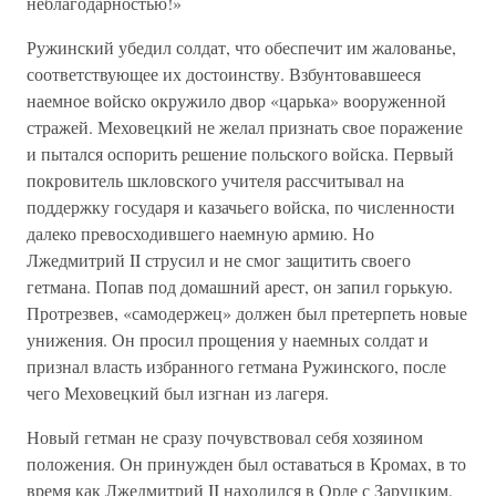
неблагодарностью!»
Ружинский убедил солдат, что обеспечит им жалованье,
соответствующее их достоинству. Взбунтовавшееся
наемное войско окружило двор «царька» вооруженной
стражей. Меховецкий не желал признать свое поражение
и пытался оспорить решение польского войска. Первый
покровитель шкловского учителя рассчитывал на
поддержку государя и казачьего войска, по численности
далеко превосходившего наемную армию. Но
Лжедмитрий II струсил и не смог защитить своего
гетмана. Попав под домашний арест, он запил горькую.
Протрезвев, «самодержец» должен был претерпеть новые
унижения. Он просил прощения у наемных солдат и
признал власть избранного гетмана Ружинского, после
чего Меховецкий был изгнан из лагеря.
Новый гетман не сразу почувствовал себя хозяином
положения. Он принужден был оставаться в Кромах, в то
время как Лжедмитрий II находился в Орле с Заруцким.