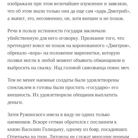
изображали при этом величайшее изумление и заявляли,
что об этом знали только они да еще сам «царь Дмитрий»,
а значит, это, несомненно, он, хотя внешне и не похож.
Речи в пользу истинности государя заключали
убийственную для него оговорку. Признание того, что
претендент вовсе не похож на коронованного «Дмитрия»,
обрекало «вора» на положение марионетки, которую
поляки могли в любой момент объявить обманщиком и
выбросить на свалку. Над головой самозванца повис меч.
Тем не менее наемные солдаты были удовлетворены
спектаклем и готовы были простить «государю» его
внешность. Их удовлетворили обещания выплатить
деньги.
Затея Ружинского имела в виду не одних только
наемников. Вскоре гетман обратился с посланием к
князю Василию Голицыну, одному из бояр, посадивших
Отрепьева на трон. Литовцы не служат многочисленным