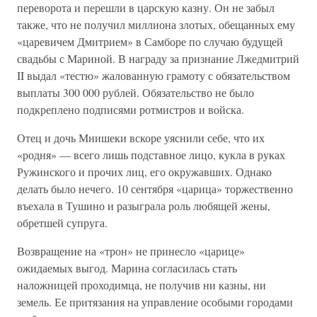
переворота и перешли в царскую казну. Он не забыл
также, что не получил миллиона злотых, обещанных ему
«царевичем Дмитрием» в Самборе по случаю будущей
свадьбы с Мариной. В награду за признание Лжедмитрий
II выдал «тестю» жалованную грамоту с обязательством
выплаты 300 000 рублей. Обязательство не было
подкреплено подписями ротмистров и войска.
Отец и дочь Мнишеки вскоре уяснили себе, что их
«родня» — всего лишь подставное лицо, кукла в руках
Ружинского и прочих лиц, его окружавших. Однако
делать было нечего. 10 сентября «царица» торжественно
въехала в Тушино и разыграла роль любящей жены,
обретшей супруга.
Возвращение на «трон» не принесло «царице»
ожидаемых выгод. Марина согласилась стать
наложницей проходимца, не получив ни казны, ни
земель. Ее притязания на управление особыми городами