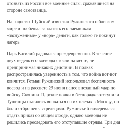
отозвать из России все военные силы, сражавшиеся на
стороне самозванца.
На радостях Шуйский известил Ружинского о близком
мире и пообещал заплатить его наемникам
«заслуженные» у «вора» деньги, как только те покинут
лагерь.
Царь Василий радовался преждевременно. В течение
двух недель его воеводы стояли на месте, не
предпринимая никаких действий. В полках
распространилась уверенность в том, что война вот-вот
кончится. Гетман Ружинский использовал беспечность
воевод и на рассвете 25 июня нанес внезапный удар по
войску Скопина. Царские полки в беспорядке отступили.
Тушинцы пытались ворваться на их плечах в Москву, но
были отброшены стрельцами. Ружинский намеревался
отдать приказ об общем отходе, однако воеводы не
решились преследовать его отступавшие отряды. Три дня