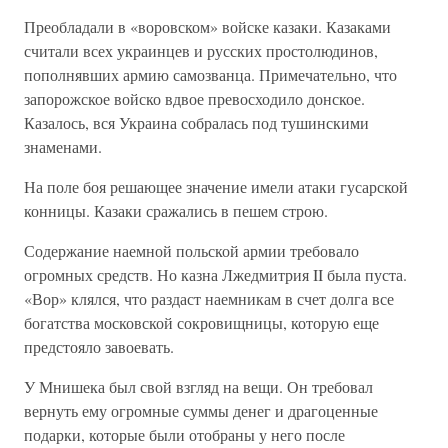
Преобладали в «воровском» войске казаки. Казаками
считали всех украинцев и русских простолюдинов,
пополнявших армию самозванца. Примечательно, что
запорожское войско вдвое превосходило донское.
Казалось, вся Украина собралась под тушинскими
знаменами.
На поле боя решающее значение имели атаки гусарской
конницы. Казаки сражались в пешем строю.
Содержание наемной польской армии требовало
огромных средств. Но казна Лжедмитрия II была пуста.
«Вор» клялся, что раздаст наемникам в счет долга все
богатства московской сокровищницы, которую еще
предстояло завоевать.
У Мнишека был свой взгляд на вещи. Он требовал
вернуть ему огромные суммы денег и драгоценные
подарки, которые были отобраны у него после