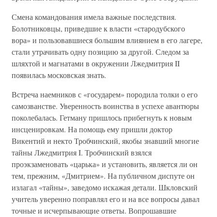
Смена командования имела важные последствия.
Болотниковцы, приведшие к власти «стародубского
вора» и пользовавшиеся большим влиянием в его лагере,
стали утрачивать одну позицию за другой. Следом за
шляхтой и магнатами в окружении Лжедмитрия II
появилась московская знать.
Встреча наемников с «государем» породила толки о его
самозванстве. Уверенность воинства в успехе авантюры
поколебалась. Гетману пришлось прибегнуть к новым
инсценировкам. На помощь ему пришли доктор
Викентий и некто Тробчинский, якобы знавший многие
тайны Лжедмитрия I. Тробчинский взялся
проэкзаменовать «царька» и установить, является ли он
тем, прежним, «Дмитрием». На публичном диспуте он
излагал «тайны», заведомо искажая детали. Шкловский
учитель уверенно поправлял его и на все вопросы давал
точные и исчерпывающие ответы. Вопрошавшие