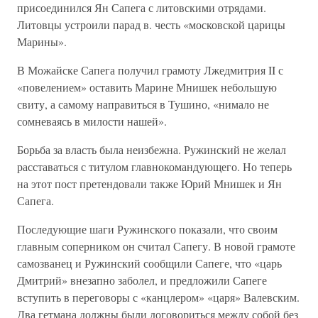
присоединился Ян Сапега с литовскими отрядами.
Литовцы устроили парад в. честь «московской царицы
Марины».
В Можайске Сапега получил грамоту Лжедмитрия II с
«повелением» оставить Марине Мнишек небольшую
свиту, а самому направиться в Тушино, «нимало не
сомневаясь в милости нашей».
Борьба за власть была неизбежна. Ружинский не желал
расставаться с титулом главнокомандующего. Но теперь
на этот пост претендовали также Юрий Мнишек и Ян
Сапега.
Последующие шаги Ружинского показали, что своим
главным соперником он считал Сапегу. В новой грамоте
самозванец и Ружинский сообщили Сапеге, что «царь
Дмитрий» внезапно заболел, и предложили Сапеге
вступить в переговоры с «канцлером» «царя» Валевским.
Два гетмана должны были договориться между собой без