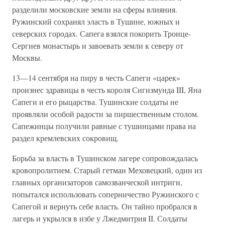
разделили московские земли на сферы влияния.
Ружинский сохранял эласть в Тушине, южных и
северских городах. Сапега взялся покорить Троице-
Сергиев монастырь и завоевать земли к северу от
Москвы.
13—14 сентября на пиру в честь Сапеги «царек»
произнес здравицы в честь короля Сигизмунда III, Яна
Сапеги и его рыцарства. Тушинские солдаты не
проявляли особой радости за пиршественным столом.
Сапежинцы получили равные с тушинцами права на
раздел кремлевских сокровищ.
Борьба за власть в Тушинском лагере сопровождалась
кровопролитием. Старый гетман Меховецкий, один из
главных организаторов самозванческой интриги,
попытался использовать соперничество Ружинского с
Сапегой и вернуть себе власть. Он тайно пробрался в
лагерь и укрылся в избе у Лжедмитрия II. Солдаты