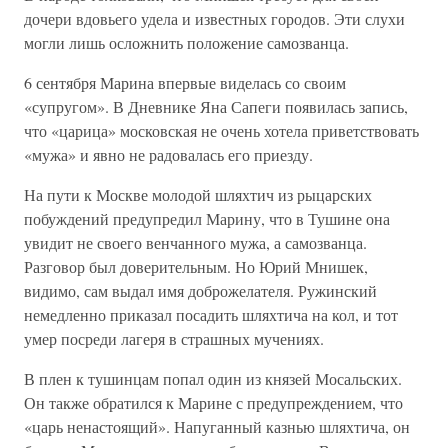
дочери вдовьего удела и известных городов. Эти слухи
могли лишь осложнить положение самозванца.
6 сентября Марина впервые виделась со своим
«супругом». В Дневнике Яна Сапеги появилась запись,
что «царица» московская не очень хотела приветствовать
«мужа» и явно не радовалась его приезду.
На пути к Москве молодой шляхтич из рыцарских
побуждений предупредил Марину, что в Тушине она
увидит не своего венчанного мужа, а самозванца.
Разговор был доверительным. Но Юрий Мнишек,
видимо, сам выдал имя доброжелателя. Ружинский
немедленно приказал посадить шляхтича на кол, и тот
умер посреди лагеря в страшных мучениях.
В плен к тушинцам попал один из князей Мосальских.
Он также обратился к Марине с предупреждением, что
«царь ненастоящий». Напуганный казнью шляхтича, он