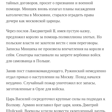
тайных договоров, просит о признании и военной
помощи. Мнишек вновь излагал планы насаждения
католичества в Московии, старался оградить права
дочери как московской царицы.
Через послов Лжедмитрий II, имея пустую казну,
предложил королю за помощь полмиллиона злотых. Но
польские власти не захотели вести с ним переговоры.
Записка Мнишека не произвела впечатления на короля и
сейм. Сенаторы настаивали на запрете вербовки войск
для самозванца в Польше.
Заняв пост главнокомандующего, Ружинский немедленно
отдал приказ о наступлении на Москву. Поход начался
неудачно. Случайный пожар уничтожил все запасы,
заготовленные в Орле для войска.
Царь Василий сосредоточил крупные силы на подходах к
Волхову. Армию возглавил брат царя, князь Дмитрий
Шуйский. Воеводы успели возвести укрепленный лагерь.