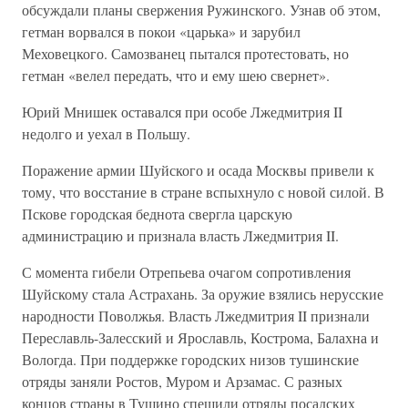
обсуждали планы свержения Ружинского. Узнав об этом,
гетман ворвался в покои «царька» и зарубил
Меховецкого. Самозванец пытался протестовать, но
гетман «велел передать, что и ему шею свернет».
Юрий Мнишек оставался при особе Лжедмитрия II
недолго и уехал в Польшу.
Поражение армии Шуйского и осада Москвы привели к
тому, что восстание в стране вспыхнуло с новой силой. В
Пскове городская беднота свергла царскую
администрацию и признала власть Лжедмитрия II.
С момента гибели Отрепьева очагом сопротивления
Шуйскому стала Астрахань. За оружие взялись нерусские
народности Поволжья. Власть Лжедмитрия II признали
Переславль-Залесский и Ярославль, Кострома, Балахна и
Вологда. При поддержке городских низов тушинские
отряды заняли Ростов, Муром и Арзамас. С разных
концов страны в Тушино спешили отряды посадских