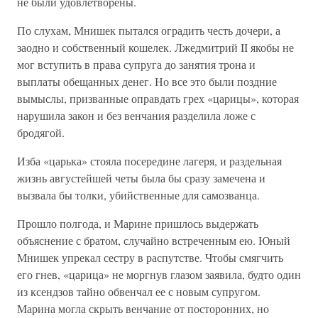
не были удовлетворены.
По слухам, Мнишек пытался оградить честь дочери, а
заодно и собственный кошелек. Лжедмитрий II якобы не
мог вступить в права супруга до занятия трона и
выплаты обещанных денег. Но все это были поздние
вымыслы, призванные оправдать грех «царицы», которая
нарушила закон и без венчания разделила ложе с
бродягой.
Изба «царька» стояла посередине лагеря, и раздельная
жизнь августейшей четы была бы сразу замечена и
вызвала бы толки, убийственные для самозванца.
Прошло полгода, и Марине пришлось выдержать
объяснение с братом, случайно встреченным ею. Юный
Мнишек упрекал сестру в распутстве. Чтобы смягчить
его гнев, «царица» не моргнув глазом заявила, будто один
из ксендзов тайно обвенчал ее с новым супругом.
Марина могла скрыть венчание от посторонних, но