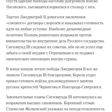
спустя царские воеводы наголову разгромили войско
Лисовского, пытавшееся ворваться в столицу с юга.
Тщетно Лжедмитрий II домогался заключения
«союзного» договора с королем и выказывал готовность
идти на любые уступки. Наиболее дальновидные
политики Польши решительно возражали против
вмешательства во внутренние дела Русского государства.
Сигизмунд III следовал их советам, ибо он не успел еще
забыть о своей неудаче с Отрепьевым и не подавил
окончательно оппозицию внутри страны.
В конце концов легкие победы Лжедмитрия II все же
лишили Сигизмунда III благоразумия. Король отдал
приказ готовить войска для немедленного занятия
русских крепостей Чернигова и Новгорода-Северского.
Завоевательные планы Сигизмунда III натолкнулись на
возражения высших сановников. Коронный гетман
Станислав Жолкевский указывал на неподготовленность