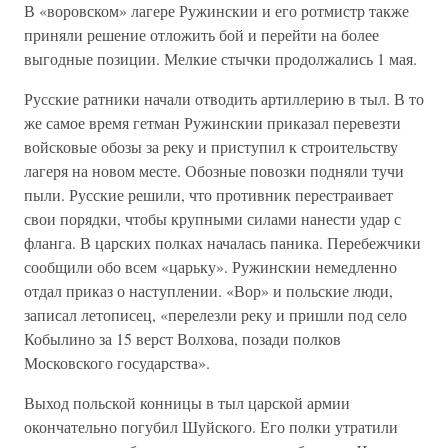
В «воровском» лагере Ружинскии и его ротмистр также
приняли решение отложить бой и перейти на более
выгодные позиции. Мелкие стычки продолжались 1 мая.
Русские ратники начали отводить артиллерию в тыл. В то
же самое время гетман Ружинскии приказал перевезти
войсковые обозы за реку и приступил к строительству
лагеря на новом месте. Обозные повозки подняли тучи
пыли. Русские решили, что противник перестраивает
свои порядки, чтобы крупными силами нанести удар с
фланга. В царских полках началась паника. Перебежчики
сообщили обо всем «царьку». Ружинскии немедленно
отдал приказ о наступлении. «Вор» и польские люди,
записал летописец, «перелезли реку и пришли под село
Кобылино за 15 верст Волхова, позади полков
Московского государства».
Выход польской конницы в тыл царской армии
окончательно погубил Шуйского. Его полки утратили