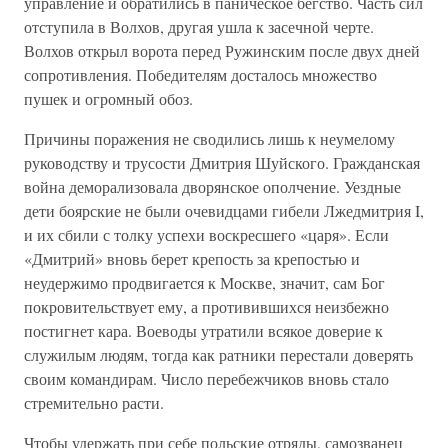
управление и обратились в паническое бегство. Часть сил
отступила в Волхов, другая ушла к засечной черте.
Волхов открыл ворота перед Ружинским после двух дней
сопротивления. Победителям досталось множество
пушек и огромный обоз.
Причины поражения не сводились лишь к неумелому
руководству и трусости Дмитрия Шуйского. Гражданская
война деморализовала дворянское ополчение. Уездные
дети боярские не были очевидцами гибели Лжедмитрия I,
и их сбили с толку успехи воскресшего «царя». Если
«Дмитрий» вновь берет крепость за крепостью и
неудержимо продвигается к Москве, значит, сам Бог
покровительствует ему, а противившихся неизбежно
постигнет кара. Воеводы утратили всякое доверие к
служилым людям, тогда как ратники перестали доверять
своим командирам. Число перебежчиков вновь стало
стремительно расти.
Чтобы удержать при себе польские отряды, самозванец