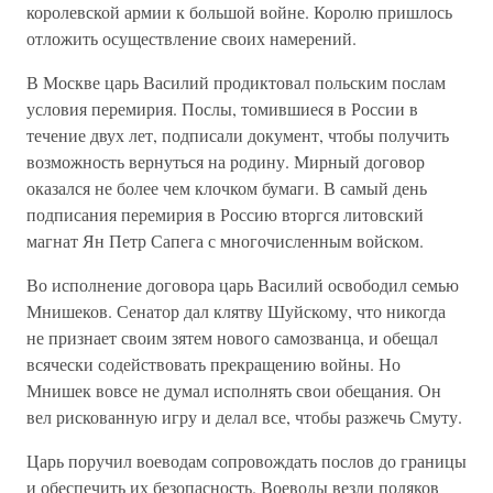
королевской армии к большой войне. Королю пришлось
отложить осуществление своих намерений.
В Москве царь Василий продиктовал польским послам
условия перемирия. Послы, томившиеся в России в
течение двух лет, подписали документ, чтобы получить
возможность вернуться на родину. Мирный договор
оказался не более чем клочком бумаги. В самый день
подписания перемирия в Россию вторгся литовский
магнат Ян Петр Сапега с многочисленным войском.
Во исполнение договора царь Василий освободил семью
Мнишеков. Сенатор дал клятву Шуйскому, что никогда
не признает своим зятем нового самозванца, и обещал
всячески содействовать прекращению войны. Но
Мнишек вовсе не думал исполнять свои обещания. Он
вел рискованную игру и делал все, чтобы разжечь Смуту.
Царь поручил воеводам сопровождать послов до границы
и обеспечить их безопасность. Воеводы везли поляков