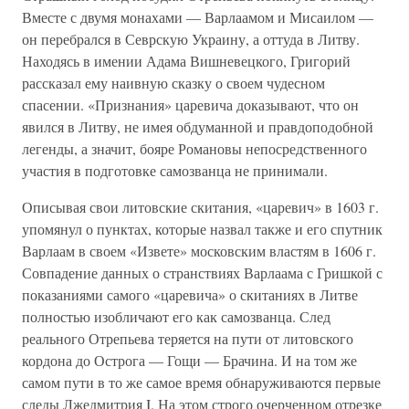
Вместе с двумя монахами — Варлаамом и Мисаилом —
он перебрался в Севрскую Украину, а оттуда в Литву.
Находясь в имении Адама Вишневецкого, Григорий
рассказал ему наивную сказку о своем чудесном
спасении. «Признания» царевича доказывают, что он
явился в Литву, не имея обдуманной и правдоподобной
легенды, а значит, бояре Романовы непосредственного
участия в подготовке самозванца не принимали.
Описывая свои литовские скитания, «царевич» в 1603 г.
упомянул о пунктах, которые назвал также и его спутник
Варлаам в своем «Извете» московским властям в 1606 г.
Совпадение данных о странствиях Варлаама с Гришкой с
показаниями самого «царевича» о скитаниях в Литве
полностью изобличают его как самозванца. След
реального Отрепьева теряется на пути от литовского
кордона до Острога — Гощи — Брачина. И на том же
самом пути в то же самое время обнаруживаются первые
следы Лжедмитрия I. На этом строго очерченном отрезке