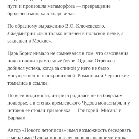
пути и произошла метаморфоза — превращение
бродячего монаха в «царевича».
По образному выражению В.О. Ключевского,
Лжедмитрий «был только испечен в польской печке, а
заквашен в Москве».
Царь Борис нимало не сомневался в том, что самозванца
подготовили крамольные бояре. Однако Отрепьев
добился успеха, когда за спиной у него не было
могущественных покровителей: Романовы и Черкасские
томились в ссылке.
По всей видимости, интрига родилась не на боярском
подворье, а в стенах кремлевского Чудова монастыря, и у
истоков ее стояли три монаха — Григорий, Мисаил и
Варлаам.
Автор «Нового летописца» имел возможность беседовать
с монахами Чудова монастыря, хорошо знавшими инока