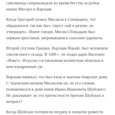
самозванца сопровождали во время бегства за рубеж
иноки Мисаил и Варлаам.
Когда Григорий позвал Мисаила в Северщину, тот
обрадовался, так как был «прост сый в разуме, не
утвержден». Иначе говоря, Мисаил Повадьин был
первым простаком, уверовавшим в спасение царевича.
Второй спутник Гришки, Варлаам Яцкий, был человеком
совсем иного склада. В 1606 г. он подал царю Василию
«Извет». Искусно составленная челобитная обличала в
нем изощренный ум.
Варлаам намекал, что был вхож в знатные боярские дома.
С чудовским иноком Мисаилом он, по его словам,
познакомился в доме князя Ивана Ивановича Шуйского.
Не доказывает ли это причастности братьев Шуйских к
интриге?
Когда Шуйские потерпели неудачу в попытке развести