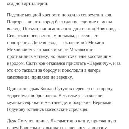
осадной артиллерии.
Падение мощной крепости поразило современников.
Подозревали, что город был сдан вследствие измены
воевод. Письмо, написанное в те дни из-под Новгорода-
Северского неизвестным поляком, рассеивает
подозрения. Двое воевод — окольничий Михаил
Михайлович Салтыков и князь Мосальский —
противились мятежу, но были схвачены восставшим
народом. Салтыков отказался присягать «Царевичу», и за
это его таскали за бороду и поволокли в лагерь
самозванца, привязав на веревку.
Один лишь дьяк Богдан Сутупов перешел на сторону
«царевича» добровольно. В мятеже участвовали
мужикисеврюки и местные дети боярские. Верными
Годунову остались московские стрельцы.
Дьяк Сутупов привез Лжедмитрию казну, присланную
царем Борисом для выплаты жалованья гарнизону.