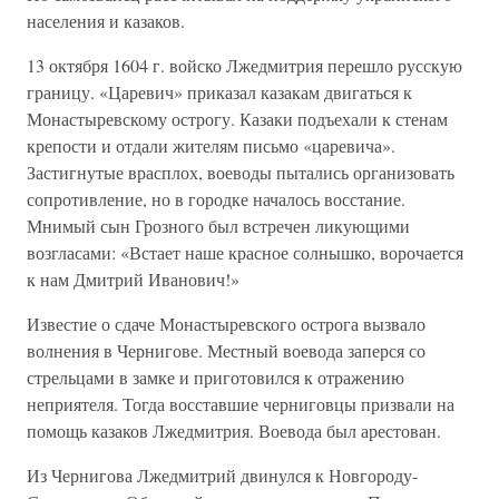
населения и казаков.
13 октября 1604 г. войско Лжедмитрия перешло русскую
границу. «Царевич» приказал казакам двигаться к
Монастыревскому острогу. Казаки подъехали к стенам
крепости и отдали жителям письмо «царевича».
Застигнутые врасплох, воеводы пытались организовать
сопротивление, но в городке началось восстание.
Мнимый сын Грозного был встречен ликующими
возгласами: «Встает наше красное солнышко, ворочается
к нам Дмитрий Иванович!»
Известие о сдаче Монастыревского острога вызвало
волнения в Чернигове. Местный воевода заперся со
стрельцами в замке и приготовился к отражению
неприятеля. Тогда восставшие черниговцы призвали на
помощь казаков Лжедмитрия. Воевода был арестован.
Из Чернигова Лжедмитрий двинулся к Новгороду-