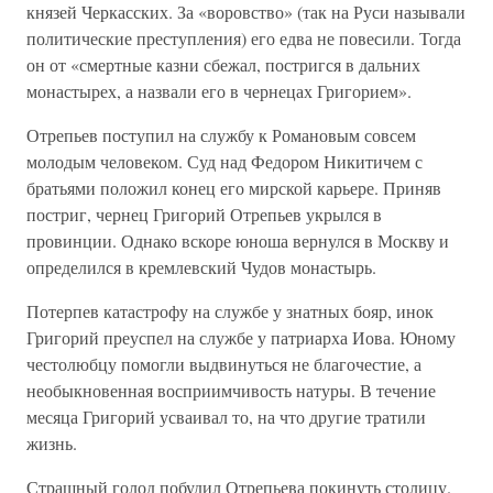
князей Черкасских. За «воровство» (так на Руси называли
политические преступления) его едва не повесили. Тогда
он от «смертные казни сбежал, постригся в дальних
монастырех, а назвали его в чернецах Григорием».
Отрепьев поступил на службу к Романовым совсем
молодым человеком. Суд над Федором Никитичем с
братьями положил конец его мирской карьере. Приняв
постриг, чернец Григорий Отрепьев укрылся в
провинции. Однако вскоре юноша вернулся в Москву и
определился в кремлевский Чудов монастырь.
Потерпев катастрофу на службе у знатных бояр, инок
Григорий преуспел на службе у патриарха Иова. Юному
честолюбцу помогли выдвинуться не благочестие, а
необыкновенная восприимчивость натуры. В течение
месяца Григорий усваивал то, на что другие тратили
жизнь.
Страшный голод побудил Отрепьева покинуть столицу.