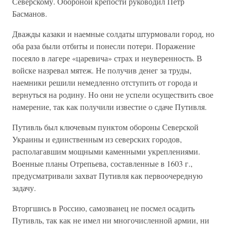
Северскому. Обороной крепости руководил Петр
Басманов.
Дважды казаки и наемные солдаты штурмовали город, но
оба раза были отбиты и понесли потери. Поражение
посеяло в лагере «царевича» страх и неуверенность. В
войске назревал мятеж. Не получив денег за труды,
наемники решили немедленно отступить от города и
вернуться на родину. Но они не успели осуществить свое
намерение, так как получили известие о сдаче Путивля.
Путивль был ключевым пунктом обороны Северской
Украины и единственным из северских городов,
располагавшим мощными каменными укреплениями.
Военные планы Отрепьева, составленные в 1603 г.,
предусматривали захват Путивля как первоочередную
задачу.
Вторгшись в Россию, самозванец не посмел осадить
Путивль, так как не имел ни многочисленной армии, ни