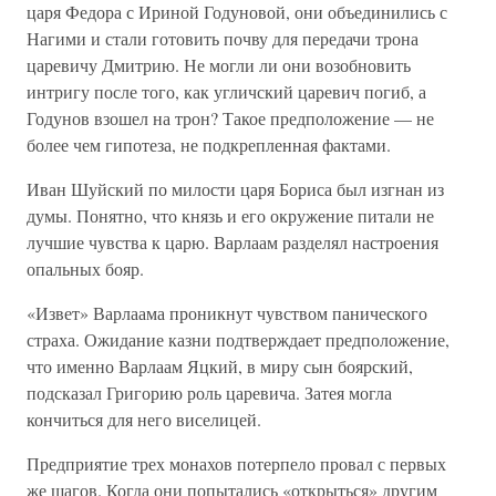
царя Федора с Ириной Годуновой, они объединились с
Нагими и стали готовить почву для передачи трона
царевичу Дмитрию. Не могли ли они возобновить
интригу после того, как угличский царевич погиб, а
Годунов взошел на трон? Такое предположение — не
более чем гипотеза, не подкрепленная фактами.
Иван Шуйский по милости царя Бориса был изгнан из
думы. Понятно, что князь и его окружение питали не
лучшие чувства к царю. Варлаам разделял настроения
опальных бояр.
«Извет» Варлаама проникнут чувством панического
страха. Ожидание казни подтверждает предположение,
что именно Варлаам Яцкий, в миру сын боярский,
подсказал Григорию роль царевича. Затея могла
кончиться для него виселицей.
Предприятие трех монахов потерпело провал с первых
же шагов. Когда они попытались «открыться» другим