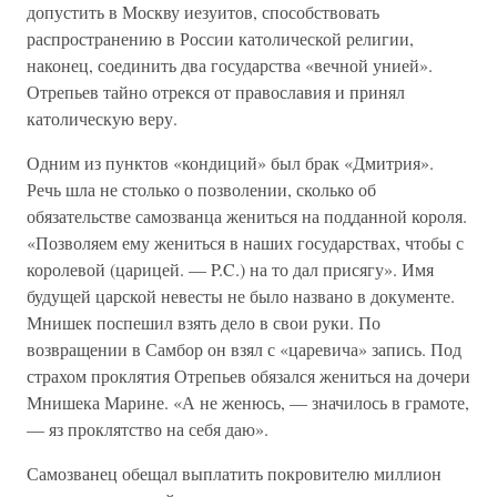
допустить в Москву иезуитов, способствовать
распространению в России католической религии,
наконец, соединить два государства «вечной унией».
Отрепьев тайно отрекся от православия и принял
католическую веру.
Одним из пунктов «кондиций» был брак «Дмитрия».
Речь шла не столько о позволении, сколько об
обязательстве самозванца жениться на подданной короля.
«Позволяем ему жениться в наших государствах, чтобы с
королевой (царицей. — P.C.) на то дал присягу». Имя
будущей царской невесты не было названо в документе.
Мнишек поспешил взять дело в свои руки. По
возвращении в Самбор он взял с «царевича» запись. Под
страхом проклятия Отрепьев обязался жениться на дочери
Мнишека Марине. «А не женюсь, — значилось в грамоте,
— яз проклятство на себя даю».
Самозванец обещал выплатить покровителю миллион