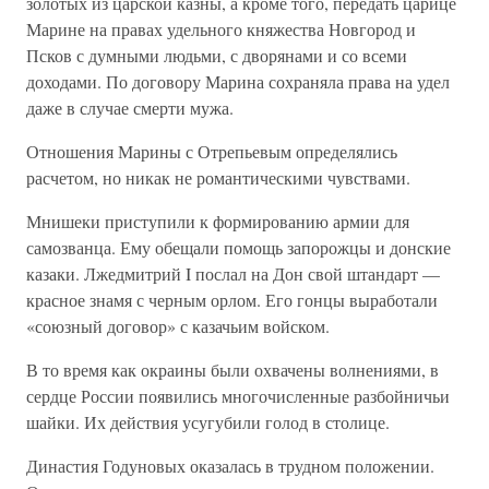
золотых из царской казны, а кроме того, передать царице
Марине на правах удельного княжества Новгород и
Псков с думными людьми, с дворянами и со всеми
доходами. По договору Марина сохраняла права на удел
даже в случае смерти мужа.
Отношения Марины с Отрепьевым определялись
расчетом, но никак не романтическими чувствами.
Мнишеки приступили к формированию армии для
самозванца. Ему обещали помощь запорожцы и донские
казаки. Лжедмитрий I послал на Дон свой штандарт —
красное знамя с черным орлом. Его гонцы выработали
«союзный договор» с казачьим войском.
В то время как окраины были охвачены волнениями, в
сердце России появились многочисленные разбойничьи
шайки. Их действия усугубили голод в столице.
Династия Годуновых оказалась в трудном положении.