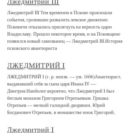
Лжедмитрий III
Лжедмитрий III Тем временем в Пскове произошли
события, грозившие развалить земское движение.
Псковичи отказались присягнуть на верность царю
Владиславу. Прошло некоторое время, и на Псковщине
появился новый самозванец — Лжедмитрий III.История
псковского авантюриста
ЛЖЕДМИТРИЙ I
ЛЖЕДМИТРИЙ I (г. р. неизв. — ум. 1606)Авантюрист,
выдававший себя за сына царя Ивана IV —
Дмитрия.Наиболее вероятно, что Лжедмитрий I был
беглым монахом Григорием Отрепьевым. Гришка
Отрепьев — мелкий галицкий дворянин. Юрий
Богданович Отрепьев, в монашестве инок Григорий,
Лжедмитрий I