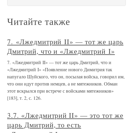
Читайте также
7. «Лжедмитрий II» — тот же царь
Дмитрий, что и «Лжедмитрий I»
7. «Лжедмитрий II» — тот же царь Дмитрий, что и
«Лжедмитрий I» «Появление нового Димитрия так
напугало Шуйского, что он, посылая войска, говорил им,
что они идут против немцев, а не мятежников. Обман
этот вскрылся при встрече с войсками мятежников»
[183], т. 2, с. 126.
3.7. «Лжедмитрий II» — это тот же
царь Дмитрий, то есть