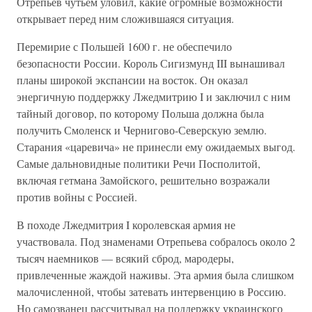
Отрепьев чутьем уловил, какие огромные возможности
открывает перед ним сложившаяся ситуация.
Перемирие с Польшей 1600 г. не обеспечило
безопасности России. Король Сигизмунд III вынашивал
планы широкой экспансии на восток. Он оказал
энергичную поддержку Лжедмитрию I и заключил с ним
тайный договор, по которому Польша должна была
получить Смоленск и Чернигово-Северскую землю.
Старания «царевича» не принесли ему ожидаемых выгод.
Самые дальновидные политики Речи Посполитой,
включая гетмана Замойского, решительно возражали
против войны с Россией.
В походе Лжедмитрия I королевская армия не
участвовала. Под знаменами Отрепьева собралось около 2
тысяч наемников — всякий сброд, мародеры,
привлеченные жаждой наживы. Эта армия была слишком
малочисленной, чтобы затевать интервенцию в Россию.
Но самозванец рассчитывал на поддержку украинского