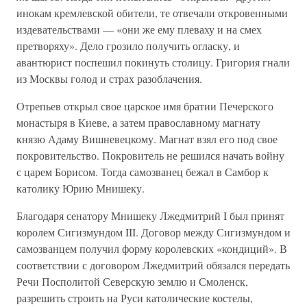
инокам кремлевской обители, те отвечали откровенными
издевательствами — «они же ему плеваху и на смех
претворяху». Дело грозило получить огласку, и
авантюрист поспешил покинуть столицу. Григория гнали
из Москвы голод и страх разоблачения.
Отрепьев открыл свое царское имя братии Печерского
монастыря в Киеве, а затем православному магнату
князю Адаму Вишневецкому. Магнат взял его под свое
покровительство. Покровитель не решился начать войну
с царем Борисом. Тогда самозванец бежал в Самбор к
католику Юрию Мнишеку.
Благодаря сенатору Мнишеку Лжедмитрий I был принят
королем Сигизмундом III. Договор между Сигизмундом и
самозванцем получил форму королевских «кондиций». В
соответствии с договором Лжедмитрий обязался передать
Речи Посполитой Северскую землю и Смоленск,
разрешить строить на Руси католические костелы,