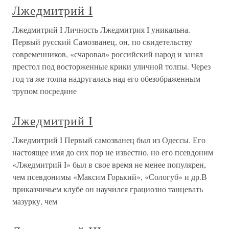
Лжедмитрий I
Лжедмитрий I Личность Лжедмитрия I уникальна.
Первый русский Самозванец, он, по свидетельству
современников, «счаровал» российский народ и занял
престол под восторженные крики уличной толпы. Через
год та же толпа надругалась над его обезображенным
трупом посредине
Лжедмитрий I
Лжедмитрий I Первый самозванец был из Одессы. Его
настоящее имя до сих пор не известно, но его псевдоним
«Лжедмитрий I» был в свое время не менее популярен,
чем псевдонимы «Максим Горький», «Сологуб» и др.В
приказчичьем клубе он научился грациозно танцевать
мазурку, чем