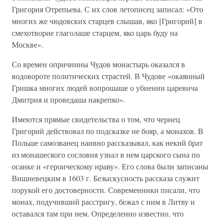
Григория Отрепьева. С их слов летописец записал: «Ото
многих же чюдовских старцев слышав, яко [Григорий] в
смехотворие глаголаше старцем, яко царь буду на
Москве».
Со времен опричнины Чудов монастырь оказался в
водовороте политических страстей. В Чудове «окаянный
Гришка многих людей вопрошаше о убиении царевича
Дмитрия и проведаша накрепко».
Имеются прямые свидетельства о том, что чернец
Григорий действовал по подсказке не бояр, а монахов. В
Польше самозванец наивно рассказывал, как некий брат
из монашеского сословия узнал в нем царского сына по
осанке и «героическому нраву». Его слова были записаны
Вишневецким в 1603 г. Безыскусность рассказа служит
порукой его достоверности. Современники писали, что
монах, подучивший расстригу, бежал с ним в Литву и
оставался там при нем. Определенно известно, что