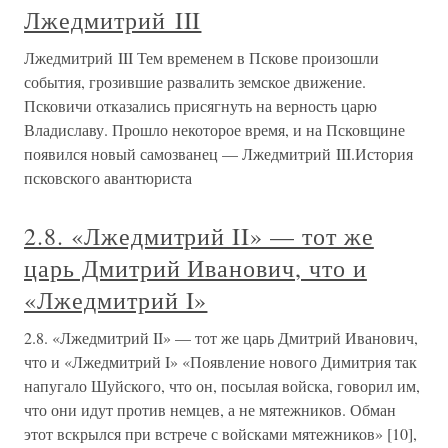
Лжедмитрий III
Лжедмитрий III Тем временем в Пскове произошли
события, грозившие развалить земское движение.
Псковичи отказались присягнуть на верность царю
Владиславу. Прошло некоторое время, и на Псковщине
появился новый самозванец — Лжедмитрий III.История
псковского авантюриста
2.8. «Лжедмитрий II» — тот же
царь Дмитрий Иванович, что и
«Лжедмитрий I»
2.8. «Лжедмитрий II» — тот же царь Дмитрий Иванович,
что и «Лжедмитрий I» «Появление нового Димитрия так
напугало Шуйского, что он, посылая войска, говорил им,
что они идут против немцев, а не мятежников. Обман
этот вскрылся при встрече с войсками мятежников» [10],