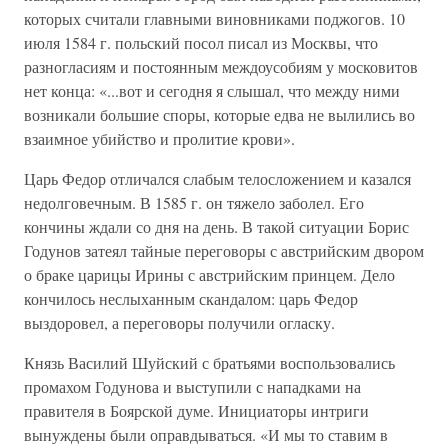
которых считали главными виновниками поджогов. 10
июля 1584 г. польский посол писал из Москвы, что
разногласиям и постоянным междоусобиям у московитов
нет конца: «...вот и сегодня я слышал, что между ними
возникали большие споры, которые едва не вылились во
взаимное убийство и пролитие крови».
Царь Федор отличался слабым телосложением и казался
недолговечным. В 1585 г. он тяжело заболел. Его
кончины ждали со дня на день. В такой ситуации Борис
Годунов затеял тайные переговоры с австрийским двором
о браке царицы Ирины с австрийским принцем. Дело
кончилось неслыханным скандалом: царь Федор
выздоровел, а переговоры получили огласку.
Князь Василий Шуйский с братьями воспользовались
промахом Годунова и выступили с нападками на
правителя в Боярской думе. Инициаторы интриги
вынуждены были оправдываться. «И мы то ставим в