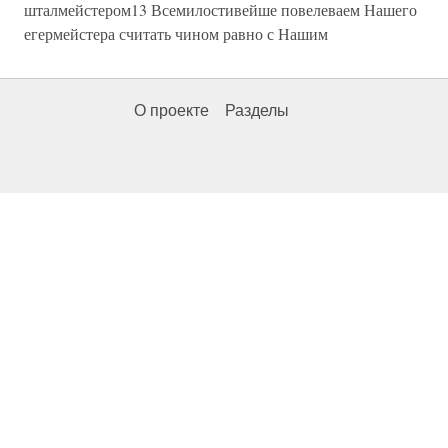
шталмейстером13 Всемилостивейше повелеваем Нашего
егермейстера считать чином равно с Нашим
О проекте
Разделы