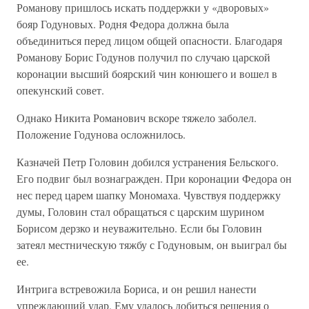
Романову пришлось искать поддержки у «дворовых»
бояр Годуновых. Родня Федора должна была
объединиться перед лицом общей опасности. Благодаря
Романову Борис Годунов получил по случаю царской
коронации высший боярский чин конюшего и вошел в
опекунский совет.
Однако Никита Романович вскоре тяжело заболел.
Положение Годунова осложнилось.
Казначей Петр Головин добился устранения Бельского.
Его подвиг был вознагражден. При коронации Федора он
нес перед царем шапку Мономаха. Чувствуя поддержку
думы, Головин стал обращаться с царским шурином
Борисом дерзко и неуважительно. Если бы Головин
затеял местническую тяжбу с Годуновым, он выиграл бы
ее.
Интрига встревожила Бориса, и он решил нанести
упреждающий удар. Ему удалось добиться решения о