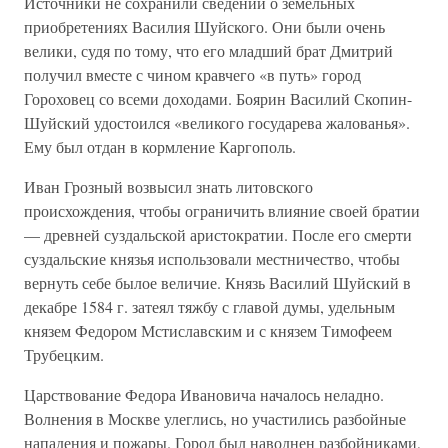
Источники не сохранили сведений о земельных
приобретениях Василия Шуйского. Они были очень
велики, судя по тому, что его младший брат Дмитрий
получил вместе с чином кравчего «в путь» город
Гороховец со всеми доходами. Боярин Василий Скопин-
Шуйский удостоился «великого государева жалованья».
Ему был отдан в кормление Каргополь.
Иван Грозный возвысил знать литовского
происхождения, чтобы ограничить влияние своей братии
— древней суздальской аристократии. После его смерти
суздальские князья использовали местничество, чтобы
вернуть себе былое величие. Князь Василий Шуйский в
декабре 1584 г. затеял тяжбу с главой думы, удельным
князем Федором Мстиславским и с князем Тимофеем
Трубецким.
Царствование Федора Ивановича началось неладно.
Волнения в Москве улеглись, но участились разбойные
нападения и пожары. Город был наводнен разбойниками,