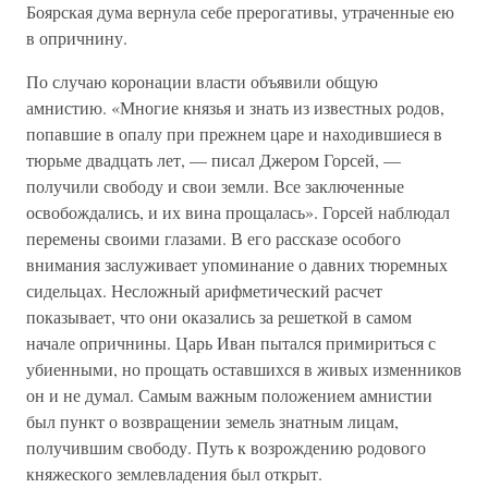
Боярская дума вернула себе прерогативы, утраченные ею
в опричнину.
По случаю коронации власти объявили общую
амнистию. «Многие князья и знать из известных родов,
попавшие в опалу при прежнем царе и находившиеся в
тюрьме двадцать лет, — писал Джером Горсей, —
получили свободу и свои земли. Все заключенные
освобождались, и их вина прощалась». Горсей наблюдал
перемены своими глазами. В его рассказе особого
внимания заслуживает упоминание о давних тюремных
сидельцах. Несложный арифметический расчет
показывает, что они оказались за решеткой в самом
начале опричнины. Царь Иван пытался примириться с
убиенными, но прощать оставшихся в живых изменников
он и не думал. Самым важным положением амнистии
был пункт о возвращении земель знатным лицам,
получившим свободу. Путь к возрождению родового
княжеского землевладения был открыт.