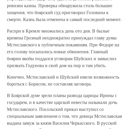
ревизии казны. Проверка обнаружила столь большие
хищения, что боярский суд приговорил Головина к
смерти. Казнь была отменена в самый последний момент.
Распри в Кремле множились день ото дня. В былые
времена Грозный неоднократно принуждал главу думы
Мстиславского к публичным покаяниям. При Федоре на
его голову посыпались новые обвинения. Главный
боярин якобы поддался уговорам Шуйских и замыслил
призвать Годунова в свой дом на пир и там убить.
Конечно, Мстиславский и Шуйский имели возможность
бороться с Борисом, не составляя заговора.
В Боярской думе зрели планы развода царицы Ирины с
государем, и в качестве царской невесты называли дочь
Мстиславского. Посольский приказ выступил со
специальным заявлением о том, что девица Мстиславская
выдана замуж за князя Василия Черкасского. В русской