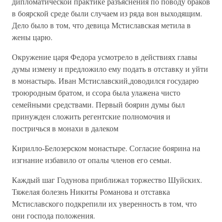
дипломатической практике разъяснения по поводу браков
в боярской среде были случаем из ряда вон выходящим.
Дело было в том, что девица Мстиславская метила в
жены царю.
Окружение царя Федора усмотрело в действиях главы
думы измену и предложило ему подать в отставку и уйти
в монастырь. Иван Мстиславский,доводился государю
троюродным братом, и ссора была улажена чисто
семейными средствами. Первый боярин думы был
принужден сложить регентские полномочия и
постричься в монахи в далеком
Кирилло-Белозерском монастыре. Согласие боярина на
изгнание избавило от опалы членов его семьи.
Каждый шаг Годунова приближал торжество Шуйских.
Тяжелая болезнь Никиты Романова и отставка
Мстиславского подкрепили их уверенность в том, что
они господа положения.