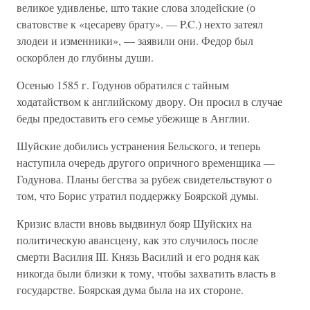
великое удивленье, што такие слова злодейские (о
сватовстве к «цесареву брату». — P.C.) нехто затеял
злодеи и изменники», — заявили они. Федор был
оскорблен до глубины души.
Осенью 1585 г. Годунов обратился с тайным
ходатайством к английскому двору. Он просил в случае
беды предоставить его семье убежище в Англии.
Шуйские добились устранения Бельского, и теперь
наступила очередь другого опричного временщика —
Годунова. Планы бегства за рубеж свидетельствуют о
том, что Борис утратил поддержку Боярской думы.
Кризис власти вновь выдвинул бояр Шуйских на
политическую авансцену, как это случилось после
смерти Василия III. Князь Василий и его родня как
никогда были близки к тому, чтобы захватить власть в
государстве. Боярская дума была на их стороне.