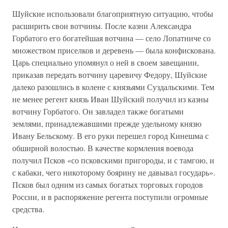
Шуйские использовали благоприятную ситуацию, чтобы
расширить свои вотчины. После казни Александра
Горбатого его богатейшая вотчина — село Лопатниче со
множеством приселков и деревень — была конфискована.
Царь специально упомянул о ней в своем завещании,
приказав передать вотчину царевичу Федору, Шуйские
далеко разошлись в колене с князьями Суздальскими. Тем
не менее регент князь Иван Шуйский получил из казны
вотчину Горбатого. Он завладел также богатыми
землями, принадлежавшими прежде удельному князю
Ивану Бельскому. В его руки перешел город Кинешма с
обширной волостью. В качестве кормления воевода
получил Псков «со псковскими пригороды, и с тамгою, и
с кабаки, чего никоторому боярину не давывал государь».
Псков был одним из самых богатых торговых городов
России, и в распоряжение регента поступили огромные
средства.