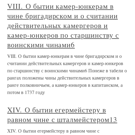
VIII. О бытии камер-юнкерам в
чине бригадирском и о считании
действительных камергеров и
камер-юнкеров по старшинству с
воинскими чинами6
VIII. О бытии камер-юнкерам в чине бригадирском и о
считании действительных камергеров и камер-юнкеров
по старшинству с воинскими чинами6 Понеже в табели о
рангах положены чины действительных камергеров в
ранге полковничьем, а камер-юнкеров в капитанском, а
потом в 1737 году
XIV. О бытии егермейстеру в
равном чине с шталмейстером13
XIV. О бытии егермейстеру в равном чине с