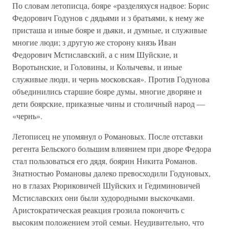
По словам летописца, бояре «разделяхуся надвое: Борис
Федорович Годунов с дядьями и з братьями, к нему же
присташа и иные бояре и дьяки, и думные, и служивые
многие люди; з другую же сторону князь Иван
Федорович Мстиславский, а с ним Шуйские, и
Воротынские, и Головины, и Колычевы, и иные
служивые люди, и чернь московская». Против Годунова
объединились старшие бояре думы, многие дворяне и
дети боярские, приказные чины и столичный народ —
«чернь».
Летописец не упомянул о Романовых. После отставки
регента Бельского большим влиянием при дворе Федора
стал пользоваться его дядя, боярин Никита Романов.
Знатностью Романовы далеко превосходили Годуновых,
но в глазах Рюриковичей Шуйских и Гедиминовичей
Мстиславских они были худородными выскочками.
Аристократическая реакция грозила покончить с
высоким положением этой семьи. Неудивительно, что