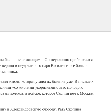
ина были впечатляющими. Он неуклонно приближался
е верили в неудачливого царя Василия и все больше
лемянника.
зил мысль, которая у многих была на уме. В письме к
силии «со многими укоризнами», зато молодого
овам поляков, в войске, которое Скопин вел к Москве,
ину в Александровскую слободу. Рать Скопина