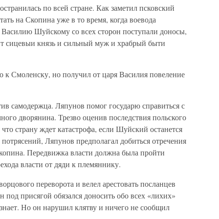
странилась по всей стране. Как заметил псковский
тать на Скопина уже в то время, когда воевода
. Василию Шуйскому со всех сторон поступали доносы,
оит сицевыи князь и сильный муж и храбрый быти
о к Смоленску, но получил от царя Василия повеление
тив самодержца. Ляпунов помог государю справиться с
ного дворянина. Трезво оценив последствия польского
что страну ждет катастрофа, если Шуйский останется
 потрясений, Ляпунов предполагал добиться отречения
копина. Передвижка власти должна была пройти
ехода власти от дяди к племяннику.
орцового переворота и велел арестовать посланцев
ин под присягой обязался доносить обо всех «лихих»
узнает. Но он нарушил клятву и ничего не сообщил