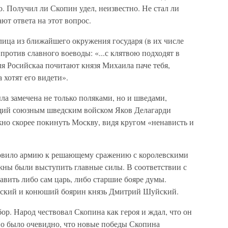
. Получил ли Скопин удел, неизвестно. Не стал ли
ют ответа на этот вопрос.
ица из ближайшего окружения государя (в их числе
против славного воеводы: «...с клятвою подходят в
ля Росийскаа почитают князя Михаила паче тебя,
 хотят его видети».
а замечена не только поляками, но и шведами,
щий союзным шведским войском Яков Делагарди
но скорее покинуть Москву, видя кругом «ненависть и
овило армию к решающему сражению с королевскими
ны были выступить главные силы. В соответствии с
вить либо сам царь, либо старшие бояре думы.
вский и конюший боярин князь Дмитрий Шуйский.
р. Народ чествовал Скопина как героя и ждал, что он
о было очевидно, что новые победы Скопина