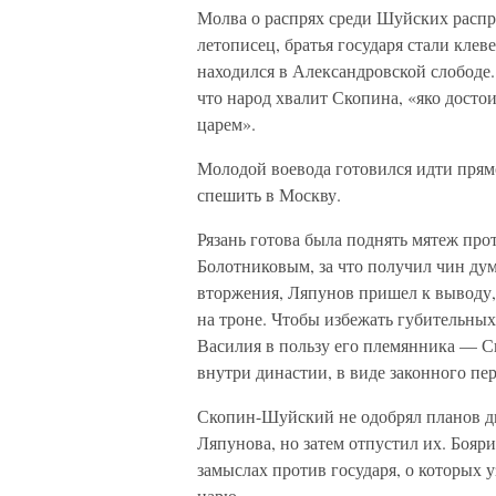
Молва о распрях среди Шуйских распро
летописец, братья государя стали клеве
находился в Александровской слободе
что народ хвалит Скопина, «яко дост
царем».
Молодой воевода готовился идти прям
спешить в Москву.
Рязань готова была поднять мятеж про
Болотниковым, за что получил чин дум
вторжения, Ляпунов пришел к выводу, 
на троне. Чтобы избежать губительных
Василия в пользу его племянника — С
внутри династии, в виде законного пер
Скопин-Шуйский не одобрял планов дв
Ляпунова, но затем отпустил их. Бояр
замыслах против государя, о которых 
царю.