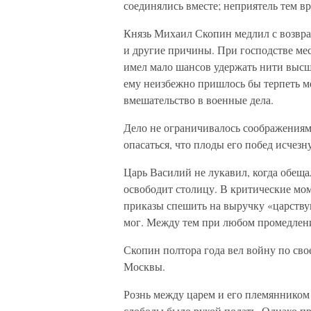
соединялись вместе; неприятель тем 
Князь Михаил Скопин медлил с возвра
и другие причины. При господстве ме
имел мало шансов удержать нити высш
ему неизбежно пришлось бы терпеть ме
вмешательство в военные дела.
Дело не ограничивалось соображениям
опасаться, что плоды его побед исчез
Царь Василий не лукавил, когда обеща
освободит столицу. В критические мо
приказы спешить на выручку «царству
мог. Между тем при любом промедлен
Скопин полтора года вел войну по сво
Москвы.
Рознь между царем и его племянником 
слободы было рукой подать. Однако пр