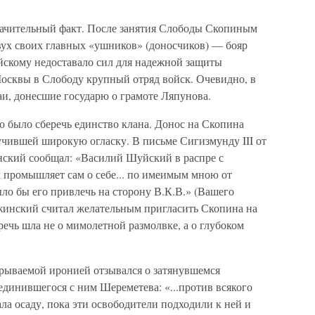
ачительный факт. После занятия Слободы Скопиным
вух своих главных «ушников» (доносчиков) — бояр
скому недоставало сил для надежной защиты
Москвы в Слободу крупный отряд войск. Очевидно, в
и, донесшие государю о грамоте Ляпунова.
о было сберечь единство клана. Донос на Скопина
учившей широкую огласку. В письме Сигизмунду III от
инский сообщал: «Василий Шуйский в распре с
промышляет сам о себе... по имеимым мною от
ло бы его привлечь на сторону В.К.В.» (Вашего
ужинский считал желательным пригласить Скопина на
 речь шла не о мимолетной размолвке, а о глубоком
рываемой иронией отзывался о затянувшемся
динившегося с ним Шереметева: «...против всякого
а осаду, пока эти освободители подходили к ней и