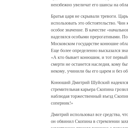
неизбежно увеличат его шансы на обл
Братья царя не скрывали тревоги. Цар
использовать это обстоятельство. Чи
особое значение. В качестве «началь
наделялся особыми прерогативами. По 
Московском государстве конюшие облад
Еще более определенно высказался зн
«А кто бывает конюшим, и тот первый 
смерти не останется наследия, кому б
некому, учинили бы его царем и без о
Конюший Дмитрий Шуйский надеялся у
стремительная карьера Скопина грозил
наблюдая торжественный въезд Скопин
соперник!»
Дмитрий использовал все средства, чт
он обвинил Скопина в стремлении захв
усмотрению принял решение о передач