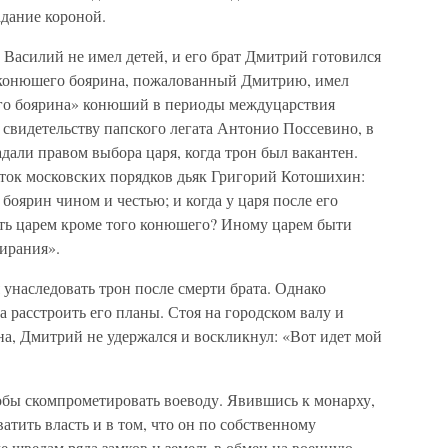
адание короной.
ь Василий не имел детей, и его брат Дмитрий готовился
н конюшего боярина, пожалованный Дмитрию, имел
ного боярина» конюший в периоды междуцарствия
свидетельству папского легата Антонио Поссевино, в
али правом выбора царя, когда трон был вакантен.
аток московских порядков дьяк Григорий Котошихин:
боярин чином и честью; и когда у царя после его
ыть царем кроме того конюшего? Иному царем быти
бирания».
наследовать трон после смерти брата. Однако
а расстроить его планы. Стоя на городском валу и
а, Дмитрий не удержался и воскликнул: «Вот идет мой
обы скомпрометировать воеводу. Явившись к монарху,
атить власть и в том, что он по собственному
е шведам ряда замков и земель в обмен на военную