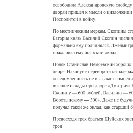
освободила Александровскую слободу в
дворян пришел к мысли о низложении 
Посполитой в войну.
По местническим меркам, Скопины сто
Батория князь Василий Скопин числил
формально ему подчинялся. Лжедмитрий
пожаловал ему боярский оклад.
Поляк Станислав Немоевский хорошо з
дворе. Накануне переворота он задерж
осведомленность не вызывает сомнени
высшие оклады при дворе «Дмитрия»
Скопину — 600 рублей, Василию — 60
Воротынскому — 300». Даже не будуч
получал такой же оклад, как старший 
Превосходя трех братьев Шуйских зна
трон.