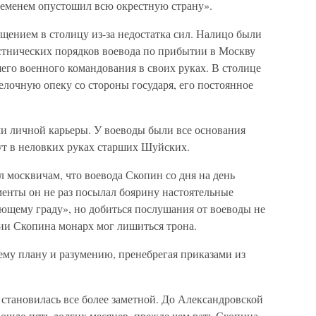
временем опустошил всю окрестную страну».
щением в столицу из-за недостатка сил. Налицо были
стнических порядков воевода по прибытии в Москву
его военного командования в своих руках. В столице
лочную опеку со стороны государя, его постоянное
и личной карьеры. У воеводы были все основания
нут в неловких руках старших Шуйских.
л москвичам, что воевода Скопин со дня на день
менты он не раз посылал боярину настоятельные
ющему граду», но добиться послушания от воеводы не
ии Скопина монарх мог лишиться трона.
ему плану и разумению, пренебрегая приказами из
становилась все более заметной. До Александровской
ошло пять долгих месяцев, прежде чем рать Скопина