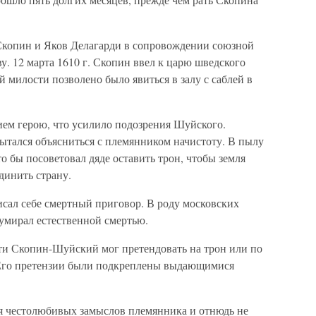
Скопин и Яков Делагарди в сопровождении союзной
. 12 марта 1610 г. Скопин ввел к царю шведского
й милости позволено было явиться в залу с саблей в
ием герою, что усилило подозрения Шуйского.
ытался объясниться с племянником начистоту. В пылу
 бы посоветовал дяде оставить трон, чтобы земля
динить страну.
исал себе смертный приговор. В роду московских
 умирал естественной смертью.
ти Скопин-Шуйский мог претендовать на трон или по
. Его претензии были подкреплены выдающимися
я честолюбивых замыслов племянника и отнюдь не