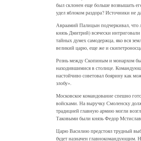
был склонен еще больше возвышать его
удел яблоком раздора? Источники не да
Авраамий Палицын подчеркивал, что л
князь Дмитрий) всячески интриговали 
тайных думех самодержца, яко вся зем
великий царю, еще же и скипетроносца
Рознь между Скопиным и монархом был
находившимися в столице. Командую
настойчиво советовал боярину как мож
злобу».
Московское командование спешно гот
войсками. На выручку Смоленску долж
традицией главную армию могли возгла
Таковыми были князь Федор Мстисла
Царю Василию предстоял трудный выбо
будет назначен главнокомандующим. Н