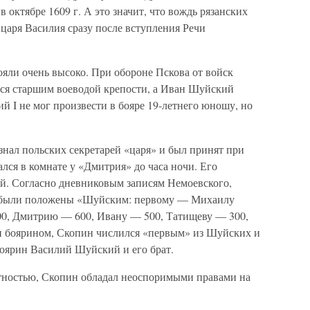
 октябре 1609 г. А это значит, что вождь рязанских
царя Василия сразу после вступления Речи
яли очень высоко. При обороне Пскова от войск
ся старшим воеводой крепости, а Иван Шуйский
 I не мог произвести в бояре 19-летнего юношу, но
нал польских секретарей «царя» и был принят при
ался в комнате у «Дмитрия» до часа ночи. Его
й. Согласно дневниковым записям Немоевского,
 были положены «Шуйским: первому — Михаилу
0, Дмитрию — 600, Ивану — 500, Татищеву — 300,
и боярином, Скопин числился «первым» из Шуйских и
боярин Василий Шуйский и его брат.
тностью, Скопин обладал неоспоримыми правами на