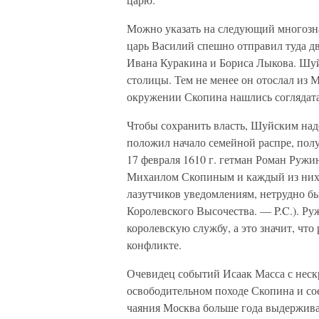
Можно указать на следующий многозн
царь Василий спешно отправил туда д
Ивана Куракина и Бориса Лыкова. Шуй
столицы. Тем не менее он отослал из 
окружении Скопина нашлись соглядата
Чтобы сохранить власть, Шуйским над
положил начало семейной распре, пол
17 февраля 1610 г. гетман Роман Руж
Михаилом Скопиным и каждый из них 
лазутчиков уведомлениям, нетрудно бы
Королевского Высочества. — P.C.). Р
королевскую службу, а это значит, что
конфликте.
Очевидец событий Исаак Масса с неск
освободительном походе Скопина и сое
чаяния Москва больше года выдерживал