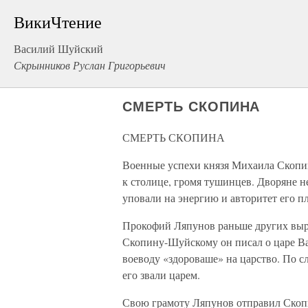
ВикиЧтение
Василий Шуйский
Скрынников Руслан Григорьевич
СМЕРТЬ СКОПИНА
СМЕРТЬ СКОПИНА
Военные успехи князя Михаила Скоп
к столице, громя тушинцев. Дворяне н
уповали на энергию и авторитет его п
Прокофий Ляпунов раньше других выра
Скопину-Шуйскому он писал о царе Ва
воеводу «здороваше» на царство. По сл
его звали царем.
Свою грамоту Ляпунов отправил Скоп