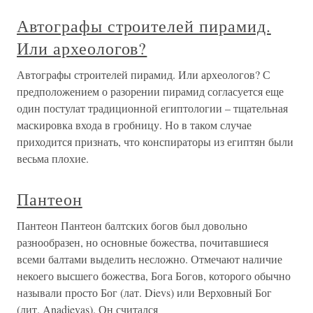
Автографы строителей пирамид.
Или археологов?
Автографы строителей пирамид. Или археологов? С
предположением о разорении пирамид согласуется еще
один постулат традиционной египтологии – тщательная
маскировка входа в гробницу. Но в таком случае
приходится признать, что конспираторы из египтян были
весьма плохие.
Пантеон
Пантеон Пантеон балтских богов был довольно
разнообразен, но основные божества, почитавшиеся
всеми балтами выделить несложно. Отмечают наличие
некоего высшего божества, Бога Богов, которого обычно
называли просто Бог (лат. Dievs) или Верховный Бог
(лит. Anadievas). Он считался