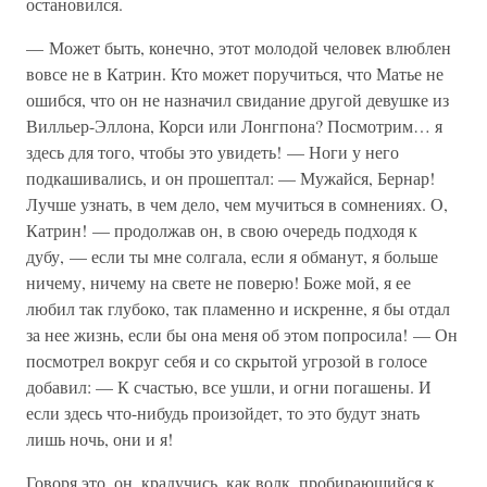
остановился.
— Может быть, конечно, этот молодой человек влюблен
вовсе не в Катрин. Кто может поручиться, что Матье не
ошибся, что он не назначил свидание другой девушке из
Вилльер-Эллона, Корси или Лонгпона? Посмотрим… я
здесь для того, чтобы это увидеть! — Ноги у него
подкашивались, и он прошептал: — Мужайся, Бернар!
Лучше узнать, в чем дело, чем мучиться в сомнениях. О,
Катрин! — продолжав он, в свою очередь подходя к
дубу, — если ты мне солгала, если я обманут, я больше
ничему, ничему на свете не поверю! Боже мой, я ее
любил так глубоко, так пламенно и искренне, я бы отдал
за нее жизнь, если бы она меня об этом попросила! — Он
посмотрел вокруг себя и со скрытой угрозой в голосе
добавил: — К счастью, все ушли, и огни погашены. И
если здесь что-нибудь произойдет, то это будут знать
лишь ночь, они и я!
Говоря это, он, крадучись, как волк, пробирающийся к