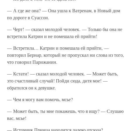
— А где же она? — Она ушла к Ватренам, в Новый дом
по дороге в Суассон.
— Черт! — сказал молодой человек. — Только бы она не
встретила Катрин и не помешала ей прийти!
— Встретила… Катрин и помешала ей прийти, —
повторил Бернар, который не пропускал ни слова из того,
что говорил Парижанин.
— Кстати! — сказал молодой человек. — Может быть,
это счастливый случай! Пойди сюда, дитя мое! —
обратился он к девушке.
— Чем я могу вам помочь, мсье?
— Может быть, ты мне покажешь, что я ищу? — Слушаю
вас, мсье!
— Источник Принца находится далеко отсюда?