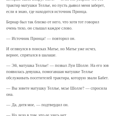
трактир матушки Теллье, но пусть дьявол меня заберет,
если я знаю, где находится источник Принца.
Бернар был так близко от него, что хотя тот говорил
очень тихо, он слышал каждое слово.
— Источник Принца! — повторил он.
И оглянулся в поисках Матье, но Матье уже исчез,
вернее, спрятался в шалаше.
— Эй, матушка Теллье! — позвал Луи Шолле. На его зов
появилась девушка, помогавшая матушке Теллье
обслуживать посетителей трактира, которую звали Бабет.
— Вы зовете матушку Теллье, мсье Шолле? — спросила
она.
— Да, дитя мое, — подтвердил он.
— Но дело в том, что ее здесь нет.