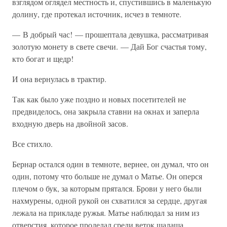
взглядом оглядел местность и, спустившись в маленькую
долину, где протекал источник, исчез в темноте.
— В добрый час! — прошептала девушка, рассматривая
золотую монету в свете свечи. — Дай Бог счастья тому,
кто богат и щедр!
И она вернулась в трактир.
Так как было уже поздно и новых посетителей не
предвиделось, она закрыла ставни на окнах и заперла
входную дверь на двойной засов.
Все стихло.
Бернар остался один в темноте, вернее, он думал, что он
один, потому что больше не думал о Матье. Он оперся
плечом о бук, за которым прятался. Брови у него были
нахмурены, одной рукой он схватился за сердце, другая
лежала на прикладе ружья. Матье наблюдал за ним из
отверстия, которое проделал среди веток шалаша.