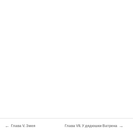
←
→
Глава V. Змея
Глава VII. У дядюшки Ватрена