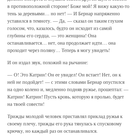
в противоположной стороне! Боже мой! Я вижу какую-то
тень за деревьями… но нет! — И Бернар напряженно
уставился в темноту. — Да, — сказал он таким глухим
голосом, что, казалось, будто он исходит из самой
глубины его сердца, — это женщина! Она
останавливается… нет, она продолжает идти… она
проходит через поляну… Теперь я могу увидеть!
И он издал звук, похожий на рычание:
— О! Это Катрин! Он ее увидел! Он встает! Нет, он к
ней не подойдет! — с этими словами Бернар опустился
на одно колено и, медленно подняв ружье, прошептал: —
Катрин! Катрин! Пусть кровь, которую я пролью, будет
на твоей совести!
Трижды молодой человек приставлял приклад ружья к
своему плечу, трижды его рука тянулась к спусковому
крючку, но каждый раз он останавливался.