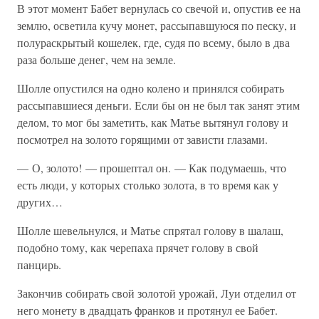
В этот момент Бабет вернулась со свечой и, опустив ее на
землю, осветила кучу монет, рассыпавшуюся по песку, и
полураскрытый кошелек, где, судя по всему, было в два
раза больше денег, чем на земле.
Шолле опустился на одно колено и принялся собирать
рассыпавшиеся деньги. Если бы он не был так занят этим
делом, то мог бы заметить, как Матье вытянул голову и
посмотрел на золото горящими от зависти глазами.
— О, золото! — прошептал он. — Как подумаешь, что
есть люди, у которых столько золота, в то время как у
других…
Шолле шевельнулся, и Матье спрятал голову в шалаш,
подобно тому, как черепаха прячет голову в свой
панцирь.
Закончив собирать свой золотой урожай, Луи отделил от
него монету в двадцать франков и протянул ее Бабет.