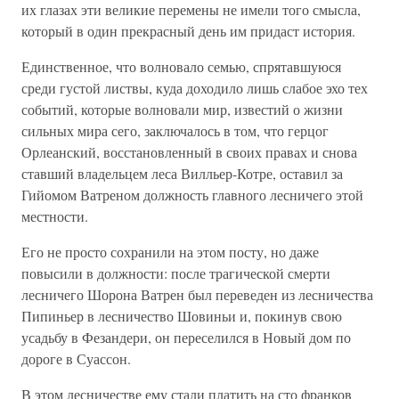
их глазах эти великие перемены не имели того смысла,
который в один прекрасный день им придаст история.
Единственное, что волновало семью, спрятавшуюся
среди густой листвы, куда доходило лишь слабое эхо тех
событий, которые волновали мир, известий о жизни
сильных мира сего, заключалось в том, что герцог
Орлеанский, восстановленный в своих правах и снова
ставший владельцем леса Вилльер-Котре, оставил за
Гийомом Ватреном должность главного лесничего этой
местности.
Его не просто сохранили на этом посту, но даже
повысили в должности: после трагической смерти
лесничего Шорона Ватрен был переведен из лесничества
Пипиньер в лесничество Шовиньи и, покинув свою
усадьбу в Фезандери, он переселился в Новый дом по
дороге в Суассон.
В этом лесничестве ему стали платить на сто франков