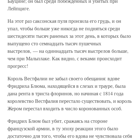
Бауцине; он был среди побежденных и убитых при
Лейпциге.
На этот раз саксонская пуля пронзила его грудь, и он
упал, чтобы больше уже никогда не подняться среди
шестидесяти тысяч раненых за этот день, в которых было
выпущено сто семнадцать тысяч пушечных
выстрелов, — на одиннадцать тысяч выстрелов больше,
чем при Мальплаке. Как видно, с веками происходит
прогресс!
Король Вестфалии не забыл своего обещания: вдове
Фридриха Блюма, находящейся в слезах и трауре, была
дана рента в триста флоринов, но начиная с 1814 года
королевство Вестфалия перестало существовать, и король
Жером перестал входить в число коронованных особ.
Фридрих Блюм был убит, сражаясь на стороне
французской армии, в ту эпоху реакции этого было
достаточно для того, чтобы его вдова не чувствовала себя