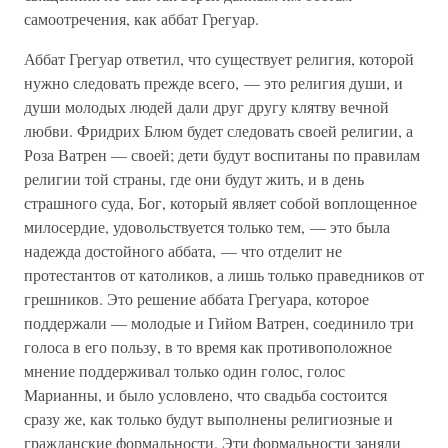
самоотречения, как аббат Грегуар.
Аббат Грегуар ответил, что существует религия, которой
нужно следовать прежде всего, — это религия души, и
души молодых людей дали друг другу клятву вечной
любви. Фридрих Блюм будет следовать своей религии, а
Роза Ватрен — своей; дети будут воспитаны по правилам
религии той страны, где они будут жить, и в день
страшного суда, Бог, который являет собой воплощенное
милосердие, удовольствуется только тем, — это была
надежда достойного аббата, — что отделит не
протестантов от католиков, а лишь только праведников от
грешников. Это решение аббата Грегуара, которое
поддержали — молодые и Гийом Ватрен, соединило три
голоса в его пользу, в то время как противоположное
мнение поддерживал только один голос, голос
Марианны, и было условлено, что свадьба состоится
сразу же, как только будут выполнены религиозные и
гражданские формальности. Эти формальности заняли