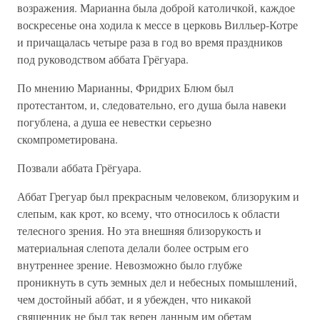
возражения. Марианна была доброй католичкой, каждое
воскресенье она ходила к мессе в церковь Вилльер-Котре
и причащалась четыре раза в год во время праздников
под руководством аббата Грёгуара.
По мнению Марианны, Фридрих Блюм был
протестантом, и, следовательно, его душа была навеки
погублена, а душа ее невестки серьезно
скомпрометирована.
Позвали аббата Грёгуара.
Аббат Грегуар был прекрасным человеком, близоруким и
слепым, как крот, ко всему, что относилось к области
телесного зрения. Но эта внешняя близорукость и
материальная слепота делали более острым его
внутреннее зрение. Невозможно было глубже
проникнуть в суть земных дел и небесных помышлений,
чем достойный аббат, и я убежден, что никакой
священник не был так верен данным им обетам