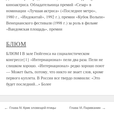
киноактриса. Обладательница премий «Сезар» в
номинации «Лучшая актриса» («Последнее метро»,
1980 г., «Индокитай», 1992 г.), премии «Кубок Вольпи»
Венецианского фестиваля (1998 г.) за роль в фильме
«Вандомская площадь», премии
БЛЮМ
БЛЮМ I В зале Гюйгенса на социалистическом
конгрессе{1} «Интернационал» пели два раза. Пели не
слишком хорошо. «Интернационал» редко хорошо поют
— Может быть, потому, что никто не знает слов, кроме
первого куплета. В России все твердо помнили: «Это
будет последний...» Более
О проекте
Разделы
←
→
Глава IV. Крик зловещей птицы
Глава VI. Парижанин