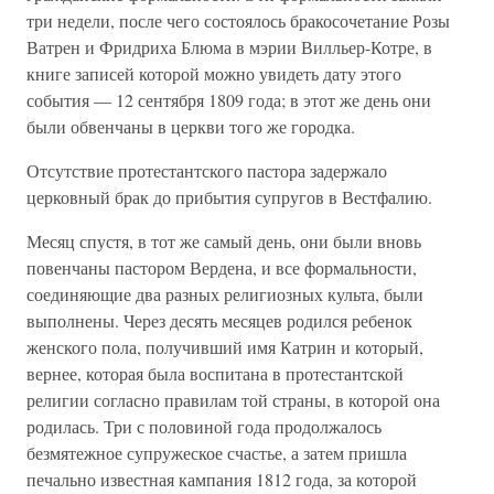
три недели, после чего состоялось бракосочетание Розы
Ватрен и Фридриха Блюма в мэрии Вилльер-Котре, в
книге записей которой можно увидеть дату этого
события — 12 сентября 1809 года; в этот же день они
были обвенчаны в церкви того же городка.
Отсутствие протестантского пастора задержало
церковный брак до прибытия супругов в Вестфалию.
Месяц спустя, в тот же самый день, они были вновь
повенчаны пастором Вердена, и все формальности,
соединяющие два разных религиозных культа, были
выполнены. Через десять месяцев родился ребенок
женского пола, получивший имя Катрин и который,
вернее, которая была воспитана в протестантской
религии согласно правилам той страны, в которой она
родилась. Три с половиной года продолжалось
безмятежное супружеское счастье, а затем пришла
печально известная кампания 1812 года, за которой