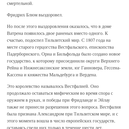
смертельной.
Фридрих Блюм выздоровел.
Но после этого выздоровления оказалось, что в доме
Ватрена появилось двое раненых вместо одного. К
счастью, подоспел Тильзитский мир. С 1807 года на
месте старого герцогства Вестфальского, епископства
Падерборнского, Орна и Бильфольда было создано новое
государство, к которому присоединили округи Верхнего
Рейна и Нижнесаксонские земли, юг Ганновера, Гессена-
Кассена и княжества Мальдебурга и Вердена.
Это королевство называлось Вестфалией. Оно
продолжало оставаться мифическим во время спора с
оружием в руках, и победы при Фридланде и Эйлау
также не принесли разрешения этого вопроса. Вестфалия
была признана Александром при Тильзитском мире, и с
этого момента вошла в число европейских государств,
оставаясь среди них только в течение шести лет.