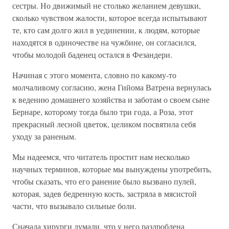
сестры. Но движимый не столько желанием девушки,
сколько чувством жалости, которое всегда испытывают
те, кто сам долго жил в уединении, к людям, которые
находятся в одиночестве на чужбине, он согласился,
чтобы молодой баденец остался в Фезандери.
Начиная с этого момента, словно по какому-то
молчаливому согласию, жена Гийома Ватрена вернулась
к ведению домашнего хозяйства и заботам о своем сыне
Бернаре, которому тогда было три года, а Роза, этот
прекрасный лесной цветок, целиком посвятила себя
уходу за раненым.
Мы надеемся, что читатель простит нам несколько
научных терминов, которые мы вынуждены употребить,
чтобы сказать, что его ранение было вызвано пулей,
которая, задев бедренную кость, застряла в мясистой
части, что вызывало сильные боли.
Сначала хирурги думали, что у него раздроблена