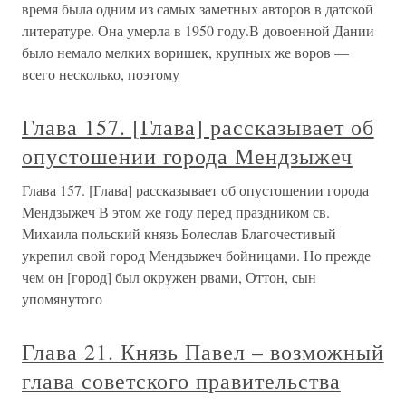
время была одним из самых заметных авторов в датской
литературе. Она умерла в 1950 году.В довоенной Дании
было немало мелких воришек, крупных же воров —
всего несколько, поэтому
Глава 157. [Глава] рассказывает об
опустошении города Мендзыжеч
Глава 157. [Глава] рассказывает об опустошении города
Мендзыжеч В этом же году перед праздником св.
Михаила поль­ский князь Болеслав Благочестивый
укрепил свой го­род Мендзыжеч бойницами. Но прежде
чем он [город] был окружен рвами, Оттон, сын
упомянутого
Глава 21. Князь Павел – возможный
глава советского правительства