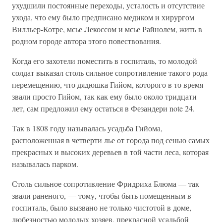
ухудшили постоянные переходы, усталость и отсутствие
ухода, что ему было предписано медиком и хирургом
Вилльер-Котре, мсье Лекоссом и мсье Райнолем, жить в
родном городе автора этого повествования.
Когда его захотели поместить в госпиталь, то молодой
солдат выказал столь сильное сопротивление такого рода
перемещению, что дядюшка Гийом, которого в то время
звали просто Гийом, так как ему было около тридцати
лет, сам предложил ему остаться в Фезандери note 24.
Так в 1808 году называлась усадьба Гийома,
расположенная в четверти лье от города под сенью самых
прекрасных и высоких деревьев в той части леса, которая
называлась парком.
Столь сильное сопротивление Фридриха Блюма — так
звали раненого, — тому, чтобы быть помещенным в
госпиталь, было вызвано не только чистотой в доме,
любезностью молодых хозяев, прекрасной усадьбой