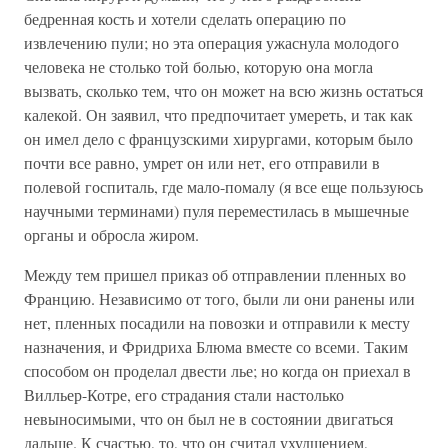
бедренная кость и хотели сделать операцию по
извлечению пули; но эта операция ужаснула молодого
человека не столько той болью, которую она могла
вызвать, сколько тем, что он может на всю жизнь остаться
калекой. Он заявил, что предпочитает умереть, и так как
он имел дело с французскими хирургами, которым было
почти все равно, умрет он или нет, его отправили в
полевой госпиталь, где мало-помалу (я все еще пользуюсь
научными терминами) пуля переместилась в мышечные
органы и обросла жиром.
Между тем пришел приказ об отправлении пленных во
Францию. Независимо от того, были ли они ранены или
нет, пленных посадили на повозки и отправили к месту
назначения, и Фридриха Блюма вместе со всеми. Таким
способом он проделал двести лье; но когда он приехал в
Вилльер-Котре, его страдания стали настолько
невыносимыми, что он был не в состоянии двигаться
дальше. К счастью, то, что он считал ухудшением,