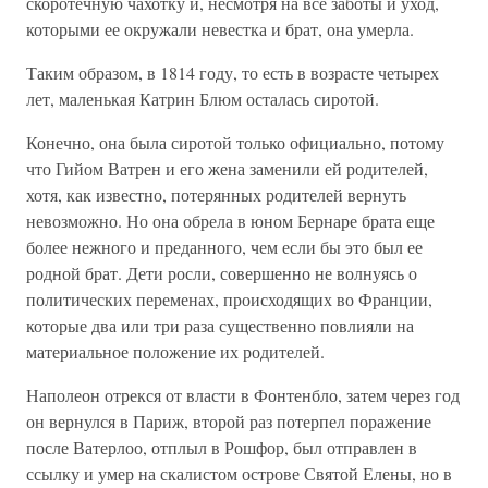
скоротечную чахотку и, несмотря на все заботы и уход,
которыми ее окружали невестка и брат, она умерла.
Таким образом, в 1814 году, то есть в возрасте четырех
лет, маленькая Катрин Блюм осталась сиротой.
Конечно, она была сиротой только официально, потому
что Гийом Ватрен и его жена заменили ей родителей,
хотя, как известно, потерянных родителей вернуть
невозможно. Но она обрела в юном Бернаре брата еще
более нежного и преданного, чем если бы это был ее
родной брат. Дети росли, совершенно не волнуясь о
политических переменах, происходящих во Франции,
которые два или три раза существенно повлияли на
материальное положение их родителей.
Наполеон отрекся от власти в Фонтенбло, затем через год
он вернулся в Париж, второй раз потерпел поражение
после Ватерлоо, отплыл в Рошфор, был отправлен в
ссылку и умер на скалистом острове Святой Елены, но в