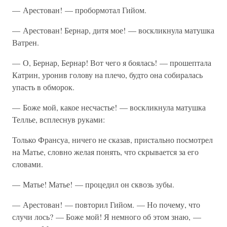
— Арестован! — пробормотал Гийом.
— Арестован! Бернар, дитя мое! — воскликнула матушка
Ватрен.
— О, Бернар, Бернар! Вот чего я боялась! — прошептала
Катрин, уронив голову на плечо, будто она собиралась
упасть в обморок.
— Боже мой, какое несчастье! — воскликнула матушка
Теллье, всплеснув руками:
Только Франсуа, ничего не сказав, пристально посмотрел
на Матье, словно желая понять, что скрывается за его
словами.
— Матье! Матье! — процедил он сквозь зубы.
— Арестован! — повторил Гийом. — Но почему, что
случи лось? — Боже мой! Я немного об этом знаю, —