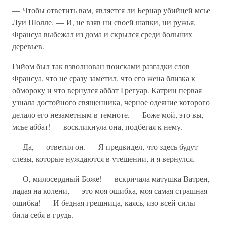
— Чтобы ответить вам, является ли Бернар убийцей мсье
Луи Шолле. — И, не взяв ни своей шапки, ни ружья,
Франсуа выбежал из дома и скрылся среди больших
деревьев.
Гийом был так взволнован поисками разгадки слов
Франсуа, что не сразу заметил, что его жена близка к
обмороку и что вернулся аббат Грегуар. Катрин первая
узнала достойного священника, черное одеяние которого
делало его незаметным в темноте. — Боже мой, это вы,
мсье аббат! — воскликнула она, подбегая к нему.
— Да, — ответил он. — Я предвидел, что здесь будут
слезы, которые нуждаются в утешении, и я вернулся.
— О, милосердный Боже! — вскричала матушка Ватрен,
падая на колени, — это моя ошибка, моя самая страшная
ошибка! — И бедная грешница, каясь, изо всей силы
била себя в грудь.