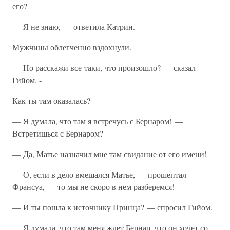
его?
— Я не знаю, — ответила Катрин.
Мужчины облегченно вздохнули.
— Но расскажи все-таки, что произошло? — сказал
Гийом. -
Как ты там оказалась?
— Я думала, что там я встречусь с Бернаром! —
Встретишься с Бернаром?
— Да, Матье назначил мне там свидание от его имени!
— О, если в дело вмешался Матье, — прошептал
Франсуа, — то мы не скоро в нем разберемся!
— И ты пошла к источнику Принца? — спросил Гийом.
— Я думала, что там меня ждет Бернар, что он хочет со