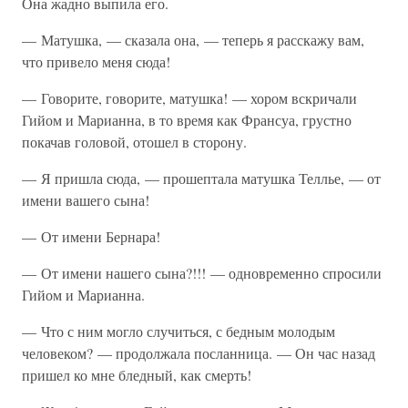
Она жадно выпила его.
— Матушка, — сказала она, — теперь я расскажу вам,
что привело меня сюда!
— Говорите, говорите, матушка! — хором вскричали
Гийом и Марианна, в то время как Франсуа, грустно
покачав головой, отошел в сторону.
— Я пришла сюда, — прошептала матушка Теллье, — от
имени вашего сына!
— От имени Бернара!
— От имени нашего сына?!!! — одновременно спросили
Гийом и Марианна.
— Что с ним могло случиться, с бедным молодым
человеком? — продолжала посланница. — Он час назад
пришел ко мне бледный, как смерть!