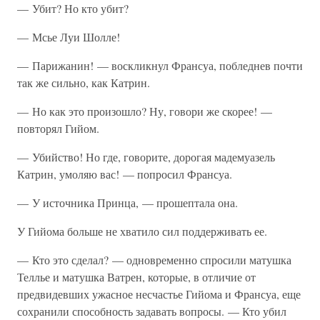
— Убит? Но кто убит?
— Мсье Луи Шолле!
— Парижанин! — воскликнул Франсуа, побледнев почти
так же сильно, как Катрин.
— Но как это произошло? Ну, говори же скорее! —
повторял Гийом.
— Убийство! Но где, говорите, дорогая мадемуазель
Катрин, умоляю вас! — попросил Франсуа.
— У источника Принца, — прошептала она.
У Гийома больше не хватило сил поддерживать ее.
— Кто это сделал? — одновременно спросили матушка
Теллье и матушка Ватрен, которые, в отличие от
предвидевших ужасное несчастье Гийома и Франсуа, еще
сохранили способность задавать вопросы. — Кто убил