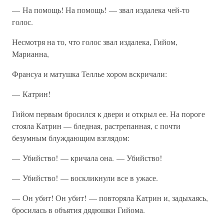
— На помощь! На помощь! — звал издалека чей-то
голос.
Несмотря на то, что голос звал издалека, Гийом,
Марианна,
Франсуа и матушка Теллье хором вскричали:
— Катрин!
Гийом первым бросился к двери и открыл ее. На пороге
стояла Катрин — бледная, растрепанная, с почти
безумным блуждающим взглядом:
— Убийство! — кричала она. — Убийство!
— Убийство! — воскликнули все в ужасе.
— Он убит! Он убит! — повторяла Катрин и, задыхаясь,
бросилась в объятия дядюшки Гийома.