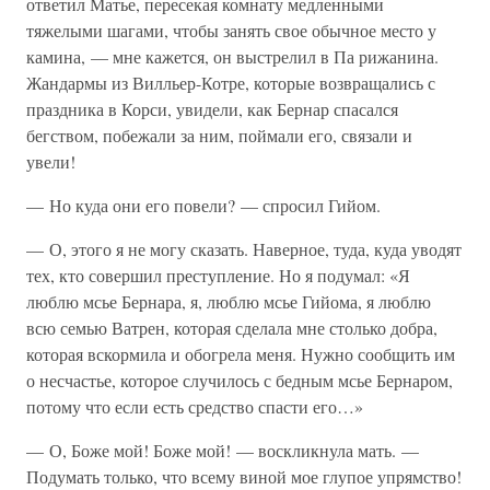
ответил Матье, пересекая комнату медленными
тяжелыми шагами, чтобы занять свое обычное место у
камина, — мне кажется, он выстрелил в Па рижанина.
Жандармы из Вилльер-Котре, которые возвращались с
праздника в Корси, увидели, как Бернар спасался
бегством, побежали за ним, поймали его, связали и
увели!
— Но куда они его повели? — спросил Гийом.
— О, этого я не могу сказать. Наверное, туда, куда уводят
тех, кто совершил преступление. Но я подумал: «Я
люблю мсье Бернара, я, люблю мсье Гийома, я люблю
всю семью Ватрен, которая сделала мне столько добра,
которая вскормила и обогрела меня. Нужно сообщить им
о несчастье, которое случилось с бедным мсье Бернаром,
потому что если есть средство спасти его…»
— О, Боже мой! Боже мой! — воскликнула мать. —
Подумать только, что всему виной мое глупое упрямство!