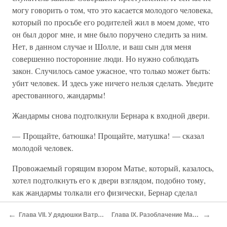
могу говорить о том, что это касается молодого человека,
который по просьбе его родителей жил в моем доме, что
он был дорог мне, и мне было поручено следить за ним.
Нет, в данном случае и Шолле, и ваш сын для меня
совершенно посторонние люди. Но нужно соблюдать
закон. Случилось самое ужасное, что только может быть:
убит человек. И здесь уже ничего нельзя сделать. Уведите
арестованного, жандармы!
Жандармы снова подтолкнули Бернара к входной двери.
— Прощайте, батюшка! Прощайте, матушка! — сказал
молодой человек.
Провожаемый горящим взором Матье, который, казалось,
хотел подтолкнуть его к двери взглядом, подобно тому,
как жандармы толкали его физически, Бернар сделал
несколько шагов по направлению к двери.
←
→
Глава VII. У дядюшки Ватрена
Глава IX. Разоблачение Матье
Но Катрин встала у него на пути.