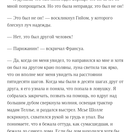
мной попрощаться. Но это была неправда; это был не он!
— Это был не он! — воскликнул Гийом, у которого
блеснул луч надежды.
— Нет, это был другой человек!
— Парижанин! — вскричал Франсуа.
— Да, когда он меня увидел, то направился ко мне и хотя
он был на другом краю поляны, луна светила так ярко,
что он вполне мог меня увидеть на расстоянии
пятидесяти шагов. Когда мы были в десяти шагах друг от
друга, я его узнала и поняла, что попала в ловушку. Я
собралась закричать, позвать на помощь, но вдруг над
большим дубом сверкнула молния, освещая трактир
мадам Теллье, и раздался выстрел. Мсье Шолле
вскрикнул, схватился рукой за грудь и упал. Вы
понимаете, что я бежала оттуда, как сумасшедшая, и
бежала до самого дома. Если бы дом находился хотя бы