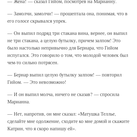
— Жена! — сказал Гийом, посмотрев на Марианну.
— Замолчи, замолчи! — прошептала она, понимая, что в
его голосе скрывался упрек.
— Он выпил подряд три стакана вина, вернее, он выпил
не три стакана, а целую бутылку, причем залпом! Это
было настолько непривычно для Бернара, что Гийом
испугался. Это говорило о том, что молодой человек был
чем-то сильно потрясен.
— Бернар выпил целую бутылку залпом! — повторил
Гийом. — Это невозможно!
— И он выпил молча, ничего не сказав? — спросила
Марианна.
— Нет, напротив, он мне сказал: «Матушка Теллье,
сделайте мне одолжение, сходите ко мне домой и скажите
Катрин, что я скоро напишу ей».