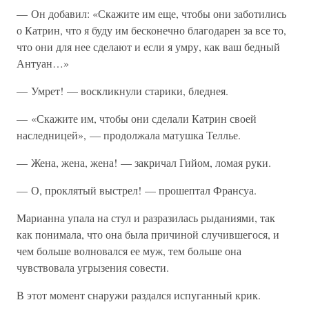
— Он добавил: «Скажите им еще, чтобы они заботились
о Катрин, что я буду им бесконечно благодарен за все то,
что они для нее сделают и если я умру, как ваш бедный
Антуан…»
— Умрет! — воскликнули старики, бледнея.
— «Скажите им, чтобы они сделали Катрин своей
наследницей», — продолжала матушка Теллье.
— Жена, жена, жена! — закричал Гийом, ломая руки.
— О, проклятый выстрел! — прошептал Франсуа.
Марианна упала на стул и разразилась рыданиями, так
как понимала, что она была причиной случившегося, и
чем больше волновался ее муж, тем больше она
чувствовала угрызения совести.
В этот момент снаружи раздался испуганный крик.