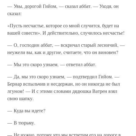
— Увы, дорогой Гийом, — сказал аббат. — Уходя, он
сказал:
«Пусть несчастье, которое со мной случится, будет на
вашей совести». И действительно, случилось несчастье!
— О, господин аббат, — вскричал старый лесничий, —
неужели вы, как и другие, считаете, что он виновен?
— Мы это скоро узнаем, — ответил аббат.
— Да, мы это скоро узнаем, — подтвердил Гийом. —
Бернар вспыльчив и несдержан, но он никогда не был
лгуном! — И с этими словами дядюшка Ватрен взял
свою шапку.
— Куда вы идете?
— В тюрьму.
— Не нужно, потому что мы встретим его на дороге в