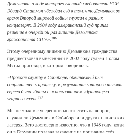
Демьянюка, в ходе которого главный следователь УСР
Эдвард Статмэн убеждал суд в том, что Демьянюк во
время Второй мировой войны служил в разных
концлагерях. В 2004 году американский суд принял
решение в очередной раз лишить Демьянюка
386
гражданства США».
Этому очередному лишению Демьянюка гражданства
предшествовал вынесенный в 2002 году судьей Полом
Мэтиа приговор, в котором говорилось:
«Проходя службу в Собиборе, обвиняемый был
сопричастен к процессу, в результате которого тысячи
евреев были убиты с использованием удушающего
387
угарного газа».
Мы не можем с уверенностью ответить на вопрос,
служил ли Демьянюк в Собиборе или других нацистских
лагерях. Зато достоверно известно, что в 1948 году, когда
он в Германии подавал заявление на признание себя