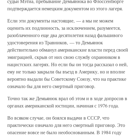
судьи Мэтиа, пребывание Демьянюка во Флоссенбюрге
подтверждается немецким документом из этого лагеря.
Если эти документы настоящие, — а мы не можем
оценить их подлинность, за исключением, разумеется,
разоблаченного еще два десятилетия назад фальшивого
удостоверения из Травников, — то Демьянюк
действительно обманул американские власти перед своей
эмиграцией, скрыв от них свою службу охранником в
нацистских лагерях. Но если бы он тогда рассказал о ней,
ему не только закрыли бы въезд в Америку, но и вполне
вероятно выдали бы Советскому Союзу, что на практике
означало бы для него смертный приговор.
Точно так же Демьянюк врал об этом и в ходе допросов в
органах американской юстиции, начиная с 1976 года.
Во всяком случае, он боялся выдачи в СССР, что
практически означало для него смертный приговор. Это
опасение вовсе не было необоснованным. В 1984 году