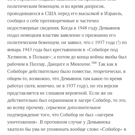
политическим беженцем, и во время допросов,
проводившихся в США перед его высылкой в Израиль,
сообщил о себе противоречивые и частично
недостоверные сведения. Когда в 1948 году Демьянюк
подал немецким властям заявление о признании его
политическим беженцем, он заявил, что с 1937 года (!) по
январь 1943 года был крестьянином в «Собиборе под
Хелмном, в Польше»; а потом до конца войны якобы был
388
рабочим в Пиллау, Данциге и Мюнхене.
Так как в
Собиборе действительно было поместье, теоретически, в
общем-то, возможно, что Демьянюк там какое-то время
работал (хотя, конечно, не в 1937 году), но эта версия
представляется не слишком вероятной. Если же он
действительно был охранником в лагере Собибор, то это,
ко всему прочему, серьезное дополнительное
подтверждение того, что Собибор не был «лагерем
уничтожения». В противном случае у Демьянюка
хватило бы ума не упоминать вообще слово «Собибор» в