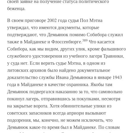
своей заявке на получение статуса политического
беженца.
В своем приговоре 2002 года судья Пол Мэтиа
утверждал, что имеются документы, которые
подтверждают, что Демьянюк помимо Собибора служил
389
также в Майданеке и Флоссенбюрге.
Что касается
Собибора, как мы видим, других улик, кроме фальшивого
служебного удостоверения из учебного лагеря Травники,
у суда нет. Если верить судье Мэтиа, в одном из
литовских архивов было найдено документальное
доказательство службы Ивана Демьянюка в январе 1943
года в Майданеке в качестве охранника. Якобы там
Демьянюк подвергался наказанию за то, что самовольно
покинул лагерь, отправившись за покупками, несмотря
на закрытые ворота. Хотя обвинительные улики из
советских запасников всегда априори вызывают
подозрения, мы, конечно, не можем исключить, что
Демьянюк какое-то время был в Майданеке. По словам