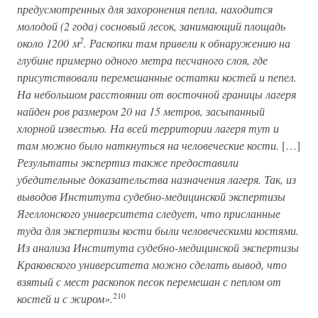
предусмотренных для захоронения пепла, находится
молодой (2 года) сосновый лесок, занимающий площадь
2
около 1200 м
. Раскопки там привели к обнаружению на
глубине примерно одного метра песчаного слоя, где
присутствовали перемешанные остатки костей и пепел.
На небольшом расстоянии от восточной границы лагеря
найден ров размером 20 на 15 метров, засыпанный
хлорной известью. На всей территории лагеря тут и
там можно было наткнуться на человеческие кости.
[…]
Результаты экспертиз также предоставили
убедительные доказательства назначения лагеря. Так, из
выводов Института судебно-медицинской экспертизы
Ягеллонского университета следует, что присланные
туда для экспертизы кости были человеческими костями.
Из анализа Института судебно-медицинской экспертизы
Краковского университета можно сделать вывод, что
взятый с мест раскопок песок перемешан с пеплом от
210
костей и с жиром».