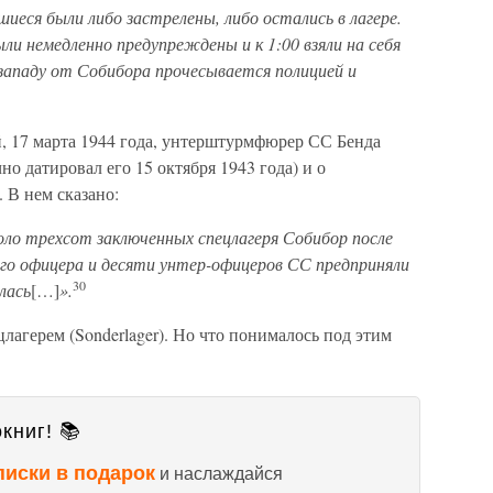
иеся были либо застрелены, либо остались в лагере.
ли немедленно предупреждены и к 1:00 взяли на себя
-западу от Собибора прочесывается полицией и
й, 17 марта 1944 года, унтерштурмфюрер СС Бенда
но датировал его 15 октября 1943 года) и о
 В нем сказано:
коло трехсот заключенных спецлагеря Собибор после
ого офицера и десяти унтер-офицеров СС предприняли
30
лась
[…]
».
лагерем (Sonderlager). Но что понималось под этим
книг! 📚
писки в подарок
и наслаждайся