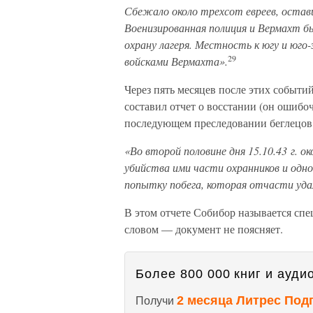
Сбежало около трехсот евреев, оставш
Военизированная полиция и Вермахт бы
охрану лагеря. Местность к югу и юго
29
войсками Вермахта».
Через пять месяцев после этих событи
составил отчет о восстании (он ошибоч
последующем преследовании беглецов.
«Во второй половине дня 15.10.43 г. о
убийства ими части охранников и одн
попытку побега, которая отчасти уда
В этом отчете Собибор называется спец
словом — документ не поясняет.
Более 800 000 книг и аудио
2 месяца Литрес Под
Получи