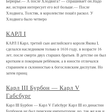
Берюрье.— А после Хлодвига? — спрашивает он.Надо
же, история интересует его всё больше.— После
Хлодвига, Толстяк, в королевстве пошёл раскол. У
Хлодвига было четверо
КАРЛ I
КАРЛ I Карл, третий сын английского короля Якова I,
сделался наследником только в 1616 году, в возрасте 16
лет, после смерти двух старших братьев. В детстве он был
кротким и покорным ребёнком, а в юности отличался
старанием и склонностью к богословским диспутам. Но
затем принц
Карл III Бурбон — Карл V
Габсбург
Карл III Бурбон — Карл V Габсбург Карл III из династии
Бурбонов не был римским императором, но, так же как и