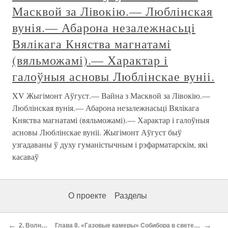
Масквой за Лівокію.— Люблінская
вунія.— Абарона незалежнасьці
Вялікага Княства магнатамі
(вяльможамі).— Характар і
галоўныя асновы Люблінскае вуніі.
XV Жыгімонт Аўгуст.— Вайна з Масквой за Лівокію.—
Люблінская вунія.— Абарона незалежнасьці Вялікага
Княства магнатамі (вяльможамі).— Характар і галоўныя
асновы Люблінскае вуніі. Жыгімонт Аўгуст быў
узгадаваны ў духу гуманістычным і рэфарматарскім, які
касаваў
О проекте
Разделы
←
→
2. Волнующий дневник
Глава 8. «Газовые камеры» Собибора в свете «свидетельских показаний» и «исторических исследований»