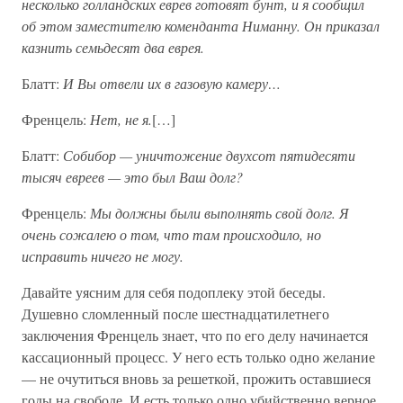
несколько голландских еврев готовят бунт, и я сообщил
об этом заместителю коменданта Ниманну. Он приказал
казнить семьдесят два еврея.
Блатт:
И Вы отвели их в газовую камеру…
Френцель:
Нет, не я.
[…]
Блатт:
Собибор — уничтожение двухсот пятидесяти
тысяч евреев — это был Ваш долг?
Френцель:
Мы должны были выполнять свой долг. Я
очень сожалею о том, что там происходило, но
исправить ничего не могу.
Давайте уясним для себя подоплеку этой беседы.
Душевно сломленный после шестнадцатилетнего
заключения Френцель знает, что по его делу начинается
кассационный процесс. У него есть только одно желание
— не очутиться вновь за решеткой, прожить оставшиеся
годы на свободе. И есть только одно убийственно верное