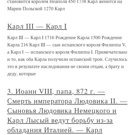
становится королем Неаполя 450 1738 Карл женится на
Марии Польской 1270 Карл
Карл III — Карл I
Карл III — Карл I 1716 Рождение Карла 1500 Рождение
Карла 216 Карл III — сын испанского короля Филиппа V,
а Карл I — испанского короля Филиппа I. Примечательно
и то, как оба Карла получили испанский трон. Случилось
это в результате наследования не своим отцам, а брату и
деду, которые
3. Иоанн VIII, папа, 872 г. —
Смерть императора Людовика II. —
Сыновья Людовика Немецкого и
Карл Лысый ведут борьбу из-за
обладания Италией. — Карл