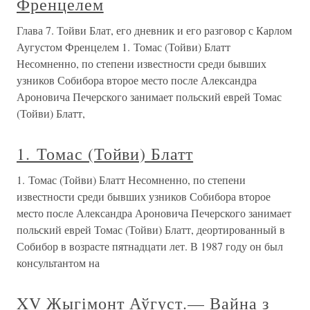
Френцелем
Глава 7. Тойви Блат, его дневник и его разговор с Карлом
Аугустом Френцелем 1. Томас (Тойви) Блатт
Несомненно, по степени известности среди бывших
узников Собибора второе место после Александра
Ароновича Печерского занимает польский еврей Томас
(Тойви) Блатт,
1. Томас (Тойви) Блатт
1. Томас (Тойви) Блатт Несомненно, по степени
известности среди бывших узников Собибора второе
место после Александра Ароновича Печерского занимает
польский еврей Томас (Тойви) Блатт, деортированный в
Собибор в возрасте пятнадцати лет. В 1987 году он был
консультантом на
XV Жыгімонт Аўгуст.— Вайна з