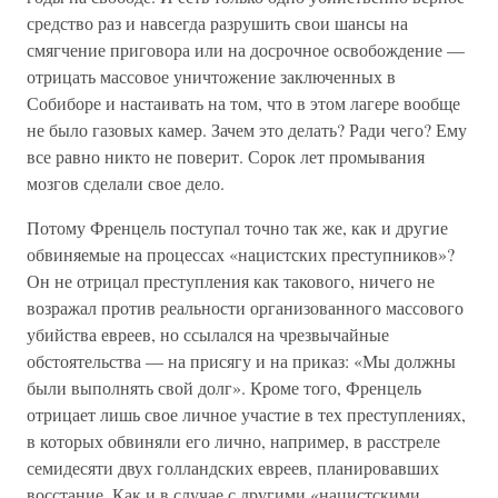
средство раз и навсегда разрушить свои шансы на
смягчение приговора или на досрочное освобождение —
отрицать массовое уничтожение заключенных в
Собиборе и настаивать на том, что в этом лагере вообще
не было газовых камер. Зачем это делать? Ради чего? Ему
все равно никто не поверит. Сорок лет промывания
мозгов сделали свое дело.
Потому Френцель поступал точно так же, как и другие
обвиняемые на процессах «нацистских преступников»?
Он не отрицал преступления как такового, ничего не
возражал против реальности организованного массового
убийства евреев, но ссылался на чрезвычайные
обстоятельства — на присягу и на приказ: «Мы должны
были выполнять свой долг». Кроме того, Френцель
отрицает лишь свое личное участие в тех преступлениях,
в которых обвиняли его лично, например, в расстреле
семидесяти двух голландских евреев, планировавших
восстание. Как и в случае с другими «нацистскими