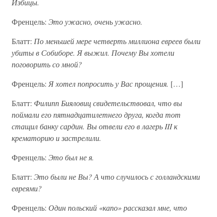
Избицы.
Френцель:
Это ужасно, очень ужасно.
Блатт:
По меньшей мере четверть миллиона евреев были
убиты в Собиборе. Я выжил. Почему Вы хотели
поговорить со мной?
Френцель:
Я хотел попросить у Вас прощения.
[…]
Блатт:
Филипп Бияловиц свидетельствовал, что вы
поймали его пятнадцатилетнего друга, когда тот
стащил банку сардин. Вы отвели его в лагерь III к
крематорию и застрелили.
Френцель:
Это был не я.
Блатт:
Это были не Вы? А что случилось с голландскими
евреями?
Френцель:
Один польский «капо» рассказал мне, что