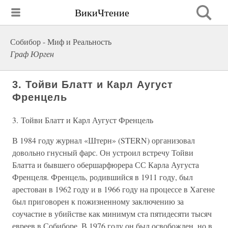
ВикиЧтение
Собибор - Миф и Реальность
Граф Юрген
3. Тойви Блатт и Карл Аугуст
Френцель
3. Тойви Блатт и Карл Аугуст Френцель
В 1984 году журнал «Штерн» (STERN) организовал
довольно гнусный фарс. Он устроил встречу Тойви
Блатта и бывшего обершарфюрера СС Карла Аугуста
Френцеля. Френцель, родившийся в 1911 году, был
арестован в 1962 году и в 1966 году на процессе в Хагене
был приговорен к пожизненному заключению за
соучастие в убийстве как минимум ста пятидесяти тысяч
евреев в Собиборе. В 1976 году он был освобожден, но в