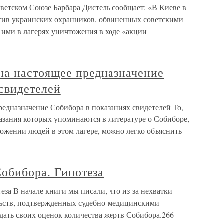
оветском Союзе Барбара Дистель сообщает: «В Киеве в
отив украинских охранников, обвиненных советскими
 ими в лагерях уничтожения в ходе «акции
на настоящее предназначение
свидетелей
редназначение Собибора в показаниях свидетелей То,
казания которых упоминаются в литературе о Собиборе,
тожении людей в этом лагере, можно легко объяснить
Собибора. Гипотеза
еза В начале книги мы писали, что из-за нехватки
льств, подтвержденных судебно-медицинскими
дать своих оценок количества жертв Собибора.266