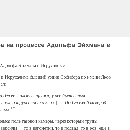
ра на процессе Адольфа Эйхмана в
е Адольфа Эйхмана в Иерусалиме
а в Иерусалиме бывший узник Собибора по имени Яков
ал:
видел ее только снаружи; у нее была сильно
 пол, и трупы падали вниз.
[…]
Под газовой камерой
175
упы».
мся поле газовой камеры, через который трупы
ерсиям — то в вагонетки, то в подвал, то в ров, еще в