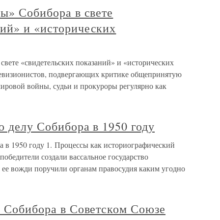
ры» Собибора в свете
ний» и «исторических
 свете «свидетельских показаний» и «исторических
ревизионистов, подвергающих критике общепринятую
мировой войны, судьи и прокуроры регулярно как
о делу Собибора в 1950 году
ра в 1950 году 1. Процессы как историографический
-победители создали вассальное государство
 ее вожди поручили органам правосудия каким угодно
у Собибора в Советском Союзе