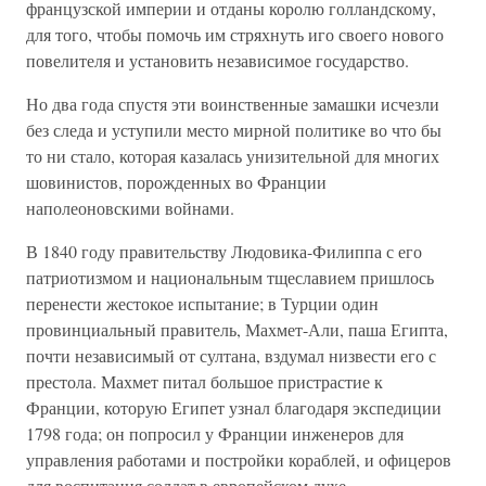
французской империи и отданы королю голландскому,
для того, чтобы помочь им стряхнуть иго своего нового
повелителя и установить независимое государство.
Но два года спустя эти воинственные замашки исчезли
без следа и уступили место мирной политике во что бы
то ни стало, которая казалась унизительной для многих
шовинистов, порожденных во Франции
наполеоновскими войнами.
В 1840 году правительству Людовика-Филиппа с его
патриотизмом и национальным тщеславием пришлось
перенести жестокое испытание; в Турции один
провинциальный правитель, Махмет-Али, паша Египта,
почти независимый от султана, вздумал низвести его с
престола. Махмет питал большое пристрастие к
Франции, которую Египет узнал благодаря экспедиции
1798 года; он попросил у Франции инженеров для
управления работами и постройки кораблей, и офицеров
для воспитания солдат в европейском духе.