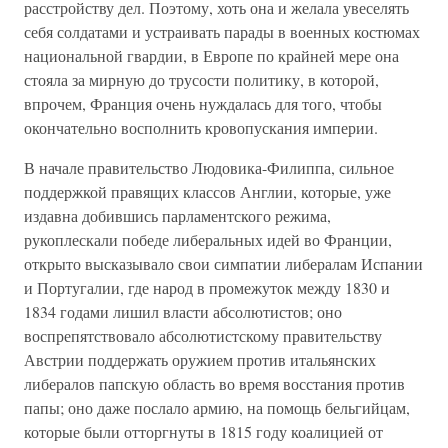
расстройству дел. Поэтому, хоть она и желала увеселять
себя солдатами и устраивать парады в военных костюмах
национальной гвардии, в Европе по крайней мере она
стояла за мирную до трусости политику, в которой,
впрочем, Франция очень нуждалась для того, чтобы
окончательно восполнить кровопускания империи.
В начале правительство Людовика-Филиппа, сильное
поддержкой правящих классов Англии, которые, уже
издавна добившись парламентского режима,
рукоплескали победе либеральных идей во Франции,
открыто высказывало свои симпатии либералам Испании
и Португалии, где народ в промежуток между 1830 и
1834 годами лишил власти абсолютистов; оно
воспрепятствовало абсолютистскому правительству
Австрии поддержать оружием против итальянских
либералов папскую область во время восстания против
папы; оно даже послало армию, на помощь бельгийцам,
которые были отторгнуты в 1815 году коалицией от