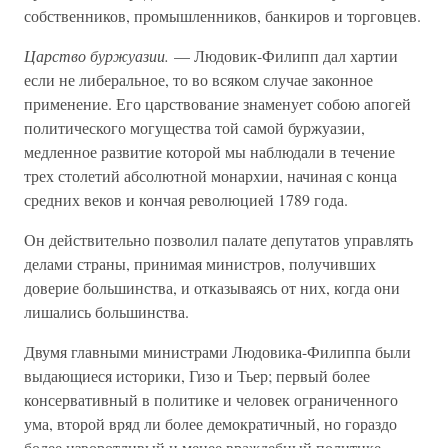
собственников, промышленников, банкиров и торговцев.
Царство буржуазии.
— Людовик-Филипп дал хартии
если не либеральное, то во всяком случае законное
применение. Его царствование знаменует собою апогей
политического могущества той самой буржуазии,
медленное развитие которой мы наблюдали в течение
трех столетий абсолютной монархии, начиная с конца
средних веков и кончая революцией 1789 года.
Он действительно позволил палате депутатов управлять
делами страны, принимая министров, получивших
доверие большинства, и отказываясь от них, когда они
лишались большинства.
Двумя главными министрами Людовика-Филиппа были
выдающиеся историки, Гизо и Тьер; первый более
консервативный в политике и человек ограниченного
ума, второй вряд ли более демократичный, но гораздо
более изворотливый и менее враждебный политике