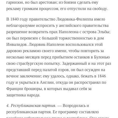
гарнизон, но был арестован; из боязни сделать ему
рекламу громким процессом, его отпустили на свободу.
В 1840 году правительство Людовика-Филиппа имело
неблагоразумие испросить у английского правительства
разрешение возвратить прах Наполеона с острова Эльбы;
он был перевезен с большой торжественностью в дом
Инвалидов. Людовик-Наполеон воспользовался этой
даровою рекламою своего имени, чтобы повторить за
несколько месяцев перед прибытием останков в Булонью
свою страсбургскую попытку. Задержанный и на этот раз
представший перед палатой пэров, он был осужден на
вечное заключение; ему удалось, однако, бежать в 1846
году и укрыться в Англии, откуда он распространял по
Франции брошюры, в которых выдавал себя за
защитника народа.
4. Республиканская партия
. — Возродилась и
республиканская партия. Ее программу составляло
всеобщее избирательное право и республика. Она имела