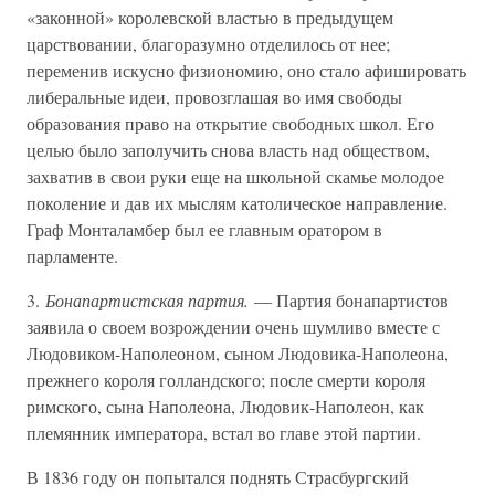
«законной» королевской властью в предыдущем
царствовании, благоразумно отделилось от нее;
переменив искусно физиономию, оно стало афишировать
либеральные идеи, провозглашая во имя свободы
образования право на открытие свободных школ. Его
целью было заполучить снова власть над обществом,
захватив в свои руки еще на школьной скамье молодое
поколение и дав их мыслям католическое направление.
Граф Монталамбер был ее главным оратором в
парламенте.
3.
Бонапартистская партия.
— Партия бонапартистов
заявила о своем возрождении очень шумливо вместе с
Людовиком-Наполеоном, сыном Людовика-Наполеона,
прежнего короля голландского; после смерти короля
римского, сына Наполеона, Людовик-Наполеон, как
племянник императора, встал во главе этой партии.
В 1836 году он попытался поднять Страсбургский