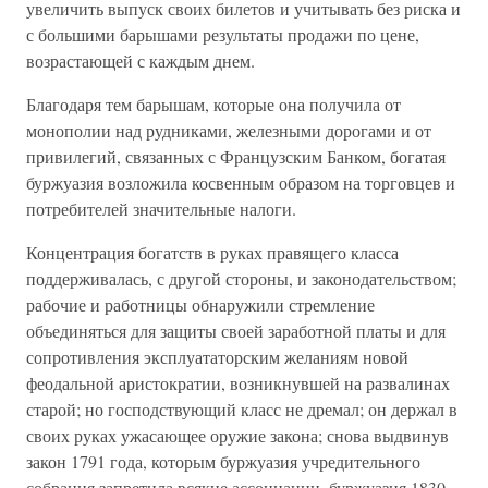
увеличить выпуск своих билетов и учитывать без риска и
с большими барышами результаты продажи по цене,
возрастающей с каждым днем.
Благодаря тем барышам, которые она получила от
монополии над рудниками, железными дорогами и от
привилегий, связанных с Французским Банком, богатая
буржуазия возложила косвенным образом на торговцев и
потребителей значительные налоги.
Концентрация богатств в руках правящего класса
поддерживалась, с другой стороны, и законодательством;
рабочие и работницы обнаружили стремление
объединяться для защиты своей заработной платы и для
сопротивления эксплуататорским желаниям новой
феодальной аристократии, возникнувшей на развалинах
старой; но господствующий класс не дремал; он держал в
своих руках ужасающее оружие закона; снова выдвинув
закон 1791 года, которым буржуазия учредительного
собрания запретила всякие ассоциации, буржуазия 1830