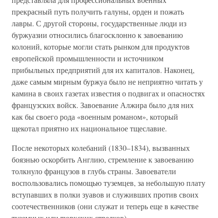
прекрасный путь получить галуны, орден и пожать
лавры. С другой стороны, государственные люди из
буржуазии относились благосклонно к завоеванию
колоний, которые могли стать рынком для продуктов
европейской промышленности и источником
прибыльных предприятий для их капиталов. Наконец,
даже самым мирным буржуа было не неприятно читать у
камина в своих газетах известия о подвигах и опасностях
французских войск. Завоевание Алжира было для них
как бы своего рода «военным романом», который
щекотал приятно их национальное тщеславие.
После некоторых колебаний (1830–1834), вызванных
боязнью оскорбить Англию, стремление к завоеванию
толкнуло французов в глубь страны. Завоеватели
воспользовались помощью туземцев, за небольшую плату
вступавших в полки зуавов и служивших против своих
соотечественников (они служат и теперь еще в качестве
туземных или тюркских стрелков).