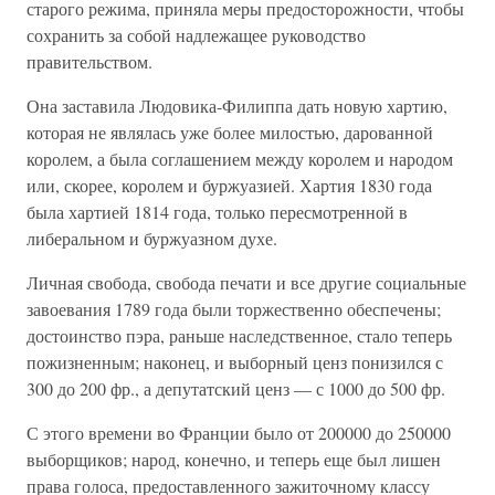
старого режима, приняла меры предосторожности, чтобы
сохранить за собой надлежащее руководство
правительством.
Она заставила Людовика-Филиппа дать новую хартию,
которая не являлась уже более милостью, дарованной
королем, а была соглашением между королем и народом
или, скорее, королем и буржуазией. Хартия 1830 года
была хартией 1814 года, только пересмотренной в
либеральном и буржуазном духе.
Личная свобода, свобода печати и все другие социальные
завоевания 1789 года были торжественно обеспечены;
достоинство пэра, раньше наследственное, стало теперь
пожизненным; наконец, и выборный ценз понизился с
300 до 200 фр., а депутатский ценз — с 1000 до 500 фр.
С этого времени во Франции было от 200000 до 250000
выборщиков; народ, конечно, и теперь еще был лишен
права голоса, предоставленного зажиточному классу