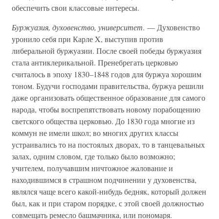
обеспечить свои классовые интересы.
Буржуазия, духовенство, университет
. — Духовенство
уронило себя при Карле X, выступив против
либеральной буржуазии. После своей победы буржуазия
стала антиклерикальной. Пренебрегать церковью
считалось в эпоху 1830–1848 годов для буржуа хорошим
тоном. Будучи господами правительства, буржуа решили
даже организовать общественное образование для самого
народа, чтобы воспрепятствовать новому порабощению
светского общества церковью. До 1830 года многие из
коммун не имели школ; во многих других классы
устраивались то на постоялых дворах, то в танцевальных
залах, одним словом, где только было возможно;
учителем, получавшим ничтожное жалование и
находившимся в страшном подчинении у духовенства,
являлся чаще всего какой-нибудь бедняк, который должен
был, как и при старом порядке, с этой своей должностью
совмещать ремесло башмачника, или пономаря.