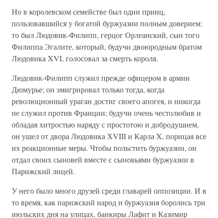
Но в королевском семействе был один принц,
пользовавшийся у богатой буржуазии полным доверием:
то был Людовик-Филипп, герцог Орлеанский, сын того
Филиппа Эгалите, который, будучи двоюродным братом
Людовика XVI, голосовал за смерть короля.
Людовик-Филипп служил прежде офицером в армии
Дюмурье; он эмигрировал только тогда, когда
революционный ураган достиг своего апогея, и никогда
не служил против Франции; будучи очень честолюбив и
обладая хитростью наряду с простотою и добродушием,
он ушел от двора Людовика ХVIII и Карла X, порицая все
их реакционные меры. Чтобы польстить буржуазии, он
отдал своих сыновей вместе с сыновьями буржуазии в
Парижский лицей.
У него было много друзей среди главарей оппозиции. И в
то время, как парижский народ и буржуазия боролись три
июльских дня на улицах, банкиры Лафит и Казимир