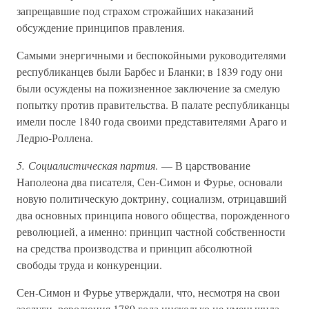
запрещавшие под страхом строжайших наказаний
обсуждение принципов правления.
Самыми энергичными и беспокойными руководителями
республиканцев были Барбес и Бланки; в 1839 году они
были осуждены на пожизненное заключение за смелую
попытку против правительства. В палате республиканцы
имели после 1840 года своими представителями Араго и
Ледрю-Роллена.
5. Социалистическая партия
. — В царствование
Наполеона два писателя, Сен-Симон и Фурье, основали
новую политическую доктрину, социализм, отрицавший
два основных принципа нового общества, порожденного
революцией, а именно: принцип частной собственности
на средства производства и принцип абсолютной
свободы труда и конкуренции.
Сен-Симон и Фурье утверждали, что, несмотря на свои
заслуги, революция 1789 года нисколько не уменьшила