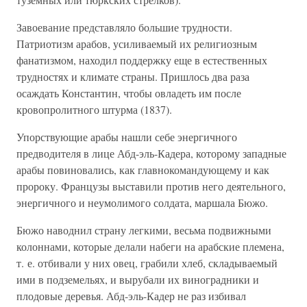
Завоевание представляло большие трудности.
Патриотизм арабов, усиливаемый их религиозным
фанатизмом, находил поддержку еще в естественных
трудностях и климате страны. Пришлось два раза
осаждать Константин, чтобы овладеть им после
кровопролитного штурма (1837).
Упорствующие арабы нашли себе энергичного
предводителя в лице Абд-эль-Кадера, которому западные
арабы повиновались, как главнокомандующему и как
пророку. Французы выставили против него деятельного,
энергичного и неумолимого солдата, маршала Бюжо.
Бюжо наводнил страну легкими, весьма подвижными
колоннами, которые делали набеги на арабские племена,
т. е. отбивали у них овец, грабили хлеб, складываемый
ими в подземельях, и вырубали их виноградники и
плодовые деревья. Абд-эль-Кадер не раз избивал