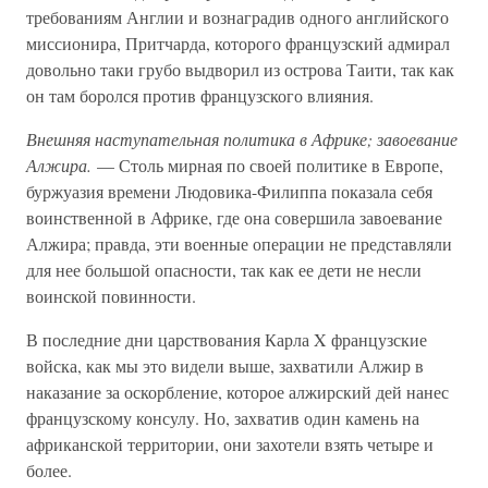
требованиям Англии и вознаградив одного английского
миссионира, Притчарда, которого французский адмирал
довольно таки грубо выдворил из острова Таити, так как
он там боролся против французского влияния.
Внешняя наступательная политика в Африке; завоевание
Алжира.
— Столь мирная по своей политике в Европе,
буржуазия времени Людовика-Филиппа показала себя
воинственной в Африке, где она совершила завоевание
Алжира; правда, эти военные операции не представляли
для нее большой опасности, так как ее дети не несли
воинской повинности.
В последние дни царствования Карла X французские
войска, как мы это видели выше, захватили Алжир в
наказание за оскорбление, которое алжирский дей нанес
французскому консулу. Но, захватив один камень на
африканской территории, они захотели взять четыре и
более.