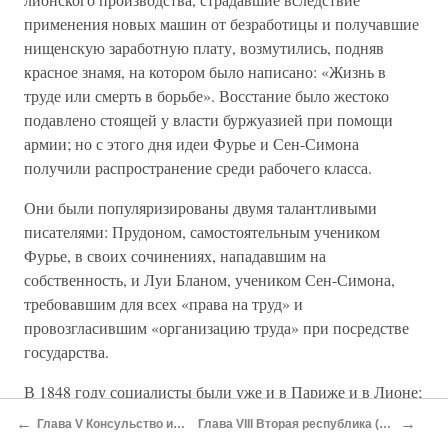
применения новых машин от безработицы и получавшие
нищенскую заработную плату, возмутились, подняв
красное знамя, на котором было написано: «Жизнь в
труде или смерть в борьбе». Восстание было жестоко
подавлено стоящей у власти буржуазией при помощи
армии; но с этого дня идеи Фурье и Сен-Симона
получили распространение среди рабочего класса.
Они были популяризированы двумя талантливыми
писателями: Прудоном, самостоятельным учеником
Фурье, в своих сочинениях, нападавшим на
собственность, и Луи Бланом, учеником Сен-Симона,
требовавшим для всех «права на труд» и
провозгласившим «организацию труда» при посредстве
государства.
В 1848 году социалисты были уже и в Париже и в Лионе;
впрочем, их число было еще невелико. Как
←
→
Глава V Консульство и империя
Глава VIII Вторая республика (1848–1851)
республиканцы, социалисты требовали вместе с