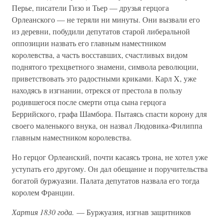
Перье, писатели Гизо и Тьер — друзья герцога
Орлеанского — не теряли ни минуты. Они вызвали его
из деревни, побудили депутатов старой либеральной
оппозиции назвать его главным наместником
королевства, а часть восставших, счастливых видом
поднятого трехцветного знамени, символа революции,
приветствовать это радостными криками. Карл X, уже
находясь в изгнании, отрекся от престола в пользу
родившегося после смерти отца сына герцога
Беррийского, графа Шамбора. Пытаясь спасти корону для
своего маленького внука, он назвал Людовика-Филиппа
главным наместником королевства.
Но герцог Орлеанский, почти касаясь трона, не хотел уже
уступать его другому. Он дал обещание и поручительства
богатой буржуазии. Палата депутатов назвала его тогда
королем Франции.
Хартия 1830 года.
— Буржуазия, изгнав защитников