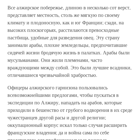
Все алжирское побережье, длиною в несколько сот верст,
представляет местность, столь же мягкую по своему
климату и плодоносную, как и юг Франции; сзади, на
высоких плоскогорьях, расстилаются превосходные
пастбища, удобные для разведения овец. Эту страну
занимали арабы, плохие земледельцы, предпочитавшие
сидячей жизни бродячую жизнь в палатках. Арабы были
мусульманами. Они жили племенами, часто
враждующими между собой. Это были лучшие всадники,
отличавшиеся чрезвычайной храбростью.
Офицеры алжирского гарнизона пользовались
всевозможнейшими предлогами, чтобы пускаться в
экспедиции по Алжиру, нападать на арабов, которые
приходили в бешенство от грубого водворения в их среде
чужестранцев другой расы и другой религии;
оккупационный корпус искал только случая расширить
французские владения; да и война сама по себе
представляла для профессиональных военных