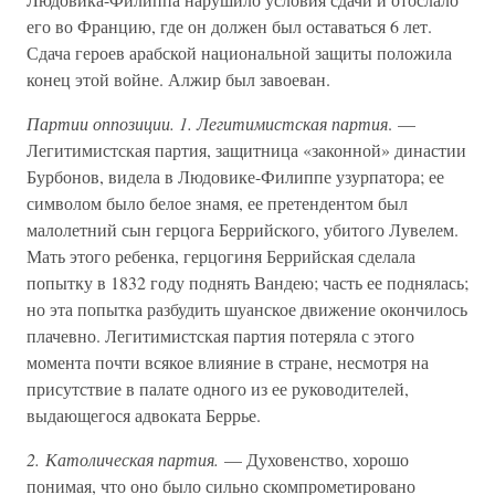
его во Францию, где он должен был оставаться 6 лет.
Сдача героев арабской национальной защиты положила
конец этой войне. Алжир был завоеван.
Партии оппозиции. 1. Легитимистская партия
. —
Легитимистская партия, защитница «законной» династии
Бурбонов, видела в Людовике-Филиппе узурпатора; ее
символом было белое знамя, ее претендентом был
малолетний сын герцога Беррийского, убитого Лувелем.
Мать этого ребенка, герцогиня Беррийская сделала
попытку в 1832 году поднять Вандею; часть ее поднялась;
но эта попытка разбудить шуанское движение окончилось
плачевно. Легитимистская партия потеряла с этого
момента почти всякое влияние в стране, несмотря на
присутствие в палате одного из ее руководителей,
выдающегося адвоката Беррье.
2. Католическая партия.
— Духовенство, хорошо
понимая, что оно было сильно скомпрометировано