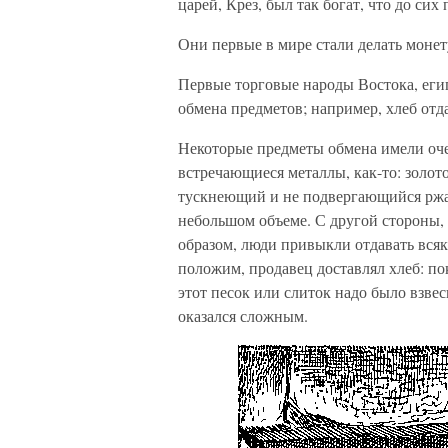
царей, Крез, был так богат, что до сих 
Они первые в мире стали делать монету
Первые торговые народы Востока, егип
обмена предметов; например, хлеб отда
Некоторые предметы обмена имели оче
встречающиеся металлы, как-то: золото
тускнеющий и не подвергающийся ржав
небольшом объеме. С другой стороны,
образом, люди привыкли отдавать всяк
положим, продавец доставлял хлеб: пок
этот песок или слиток надо было взвес
оказался сложным.