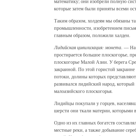
математику; они изобрели полную сист
которые затем были приняты всеми ос
Таким образом, холдеям мы обязаны та
промышленности, изобретением письме
главным образом, положили халдеи.
Лидийская цивилизация: монета
. — На
простирается большое плоскогорье, п
плоскогорье Малой Азии. У берега Сре
закраиной. По этой гористой закраине
потоки, долины которых представляют 
развивался лидийский народ, который
малоазийского плоскогорья.
Лидийцы покупали у горцев, населявши
шерсти они ткали материи, которыми 
Одно из их главных богатств составля
местные реки, а также добывание сере