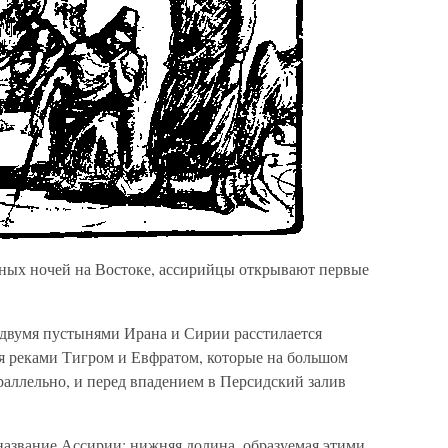
сных ночей на Востоке, ассирийцы открывают первые
двумя пустынями Ирана и Сирии расстилается
я реками Тигром и Евфратом, которые на большом
раллельно, и перед впадением в Персидский залив
название Ассирии; нижняя долина, образуемая этими