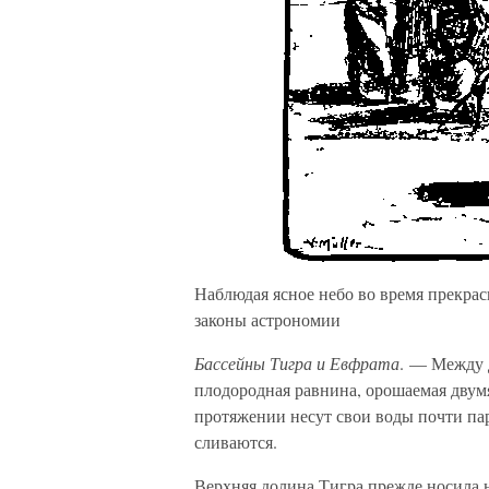
Наблюдая ясное небо во время прекра
законы астрономии
Бассейны Тигра и Евфрата
. — Между 
плодородная равнина, орошаемая двум
протяжении несут свои воды почти па
сливаются.
Верхняя долина Тигра прежде носила 