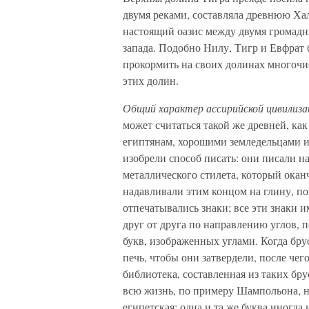
двумя реками, составляла древнюю Ха
настоящий оазис между двумя громадн
запада. Подобно Нилу, Тигр и Евфрат 
прокормить на своих долинах многочи
этих долин.
Общий характер ассирийской цивилиза
может считаться такой же древней, ка
египтянам, хорошими земледельцами и
изобрели способ писать: они писали 
металлического стилета, который ока
надавливали этим концом на глину, по
отпечатывались знаки; все эти знаки 
друг от друга по направлению углов, п
букв, изображенных углами. Когда бру
печь, чтобы они затвердели, после чег
библиотека, составленная из таких бр
всю жизнь, по примеру Шампольона, на
египетская: одна и та же буква иногда 