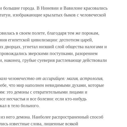
и большие города. В Ниневии и Вавилоне красовались
статуи, изображающие крылатых быков с человеческой
вилась в своем полете, благодаря тем же порокам,
ия египетской цивилизации: деспотизм царей,
х дворцах, угнетал низший слой общества налогами и
провождались зверскими поступками, разорением
 и, наконец, грубые суеверия растлевающе действовали
ало человечество от ассирийцев: магия, астрология,
себе, что мир наполнен невидимыми духами, которые
дям: это демоны с отвратительными лицами и
е несчастья и все болезни: если кто-нибудь
кал в тело больного.
ь из него демона. Наиболее распространенный способ
ились известные слова, лишенные всякой