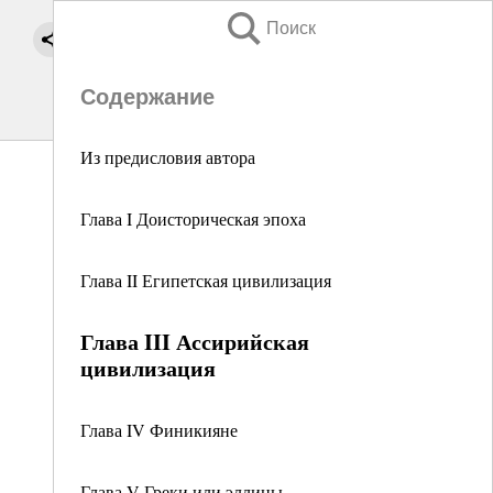
Поиск
Содержание
Из предисловия автора
Глава I Доисторическая эпоха
Глава II Египетская цивилизация
Глава III Ассирийская
цивилизация
Глава IV Финикияне
Глава V Греки или эллины