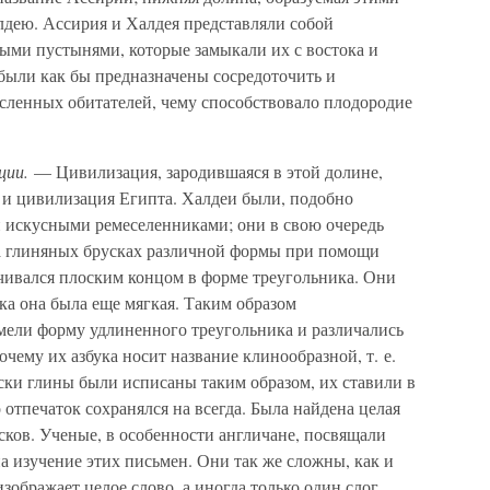
лдею. Ассирия и Халдея представляли собой
ыми пустынями, которые замыкали их с востока и
были как бы предназначены сосредоточить и
сленных обитателей, чему способствовало плодородие
ции.
— Цивилизация, зародившаяся в этой долине,
к и цивилизация Египта. Халдеи были, подобно
 искусными ремеселенниками; они в свою очередь
на глиняных брусках различной формы при помощи
нчивался плоским концом в форме треугольника. Они
ка она была еще мягкая. Таким образом
имели форму удлиненного треугольника и различались
очему их азбука носит название клинообразной, т. е.
ски глины были исписаны таким образом, их ставили в
о отпечаток сохранялся на всегда. Была найдена целая
усков. Ученые, в особенности англичане, посвящали
 изучение этих письмен. Они так же сложны, как и
изображает целое слово, а иногда только один слог.