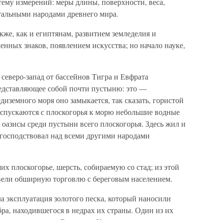
ему измерений: меры длины, поверхности, веса,
тальными народами древнего мира.
кже, как и египтянам, развитием земледелия и
нных знаков, появлением искусства; но начало науке,
 северо-запад от бассейнов Тигра и Евфрата
редставляющее собой почти пустыню: это —
диземного моря оно замыкается, так сказать, гористой
 спускаются с плоскогорья к морю небольшие водные
оазисы среди пустыни всего плоскогорья. Здесь жил и
 господствовал над всеми другими народами
х плоскогорье, шерсть, собираемую со стад; из этой
вели обширную торговлю с береговым населением.
ла эксплуатация золотого песка, который наносили
бра, находившегося в недрах их страны. Один из их