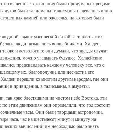
; эти священные заклинания были придуманы жрецами
ия духов были талисманы; талисманы надевались или в
драгоценных камней или ожерелья, на которых были
е люди обладают магической силой заставлять этих
ей; злые люди назывались волшебниками. Халдеи,
 также и астрологию; они думали, что звезды служат
х движения, можно угадывать будущее. Халдейские
ешались предсказывать каждому человеку все, что с
ошающему их, благополучна или несчастна его
из Халдеи перешли ко многим другим народам, где они
аний в привидения, в талисманы, в амулеты.
и, так ярко блестящими на чистом небе Востока, эти
 по этим движениям они определили, что год состоит
и солнечные часы. Они были творцами астрономии.
ыре часа, час на шестьдесят минут и минуту на
омических вычислений им необходимо было знать