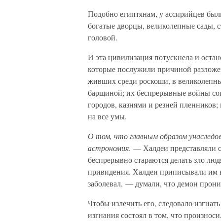
Подобно египтянам, у ассирийцев был
богатые дворцы, великолепные сады, 
головой.
И эта цивилизация потускнела и остано
которые послужили причиной разложен
живших среди роскоши, в великолепны
барщиной; их беспрерывные войны со
городов, казнями и резней пленников;
на все умы.
О том, что главным образом унаследов
астрономия
. — Халдеи представляли 
беспрерывно стараются делать зло лю
привидения. Халдеи приписывали им вс
заболевал, — думали, что демон прони
Чтобы излечить его, следовало изгнат
изгнания состоял в том, что произнос