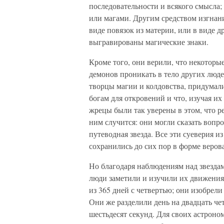
последовательности и всякого смысла
или магами. Другим средством изгнан
виде повязок из материи, или в виде 
выгравированы магические знаки.
Кроме того, они верили, что некоторы
демонов проникать в тело других люд
творцы магии и колдовства, придумали
богам для откровений и что, изучая и
жрецы были так уверены в этом, что р
ним случится: они могли сказать вопр
путеводная звезда. Все эти суеверия 
сохранились до сих пор в форме веров
Но благодаря наблюдениям над звездам
люди заметили и изучили их движения;
из 365 дней с четвертью; они изобрел
Они же разделили день на двадцать чет
шестьдесят секунд. Для своих астрон