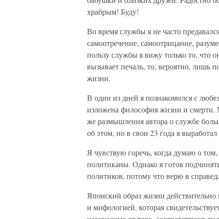
храбрым! Буду!
Во время службы я не часто предавалс
самоотречение, самоотрицание, разумее
пользу службы я вижу только то, что о
вызывает печаль, то, вероятно, лишь п
жизни.
В один из дней я познакомился с любе
изложена философия жизни и смерти. Мн
же размышления автора о службе боль
об этом, но в свои 23 года я выработ
Я чувствую горечь, когда думаю о то
политиканы. Однако я готов подчинят
политиков, потому что верю в справед
Японский образ жизни действительно п
и мифологией, которая свидетельствуе
независимо от того, соответствуют ли