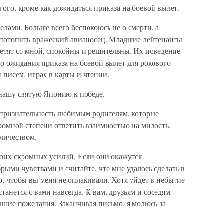
угого, кроме как дожидаться приказа на боевой вылет.
лами. Больше всего беспокоюсь не о смерти, а
а потопить вражеский авианосец. Младшие лейтенанты
летят со мной, спокойны и решительны. Их поведение
о ожидания приказа на боевой вылет для рокового
писем, играх в карты и чтении.
нашу святую Японию к победе.
 признательность любимым родителям, которые
кромной степени ответить взаимностью на милость,
личеством.
моих скромных усилий. Если они окажутся
рыми чувствами и считайте, что мне удалось сделать в
о, чтобы вы меня не оплакивали. Хотя уйдет в небытие
танется с вами навсегда. К вам, друзьям и соседям
шие пожелания. Заканчивая письмо, я молюсь за