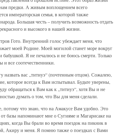
и нам предки. А живым воплощением всего
тся императорская семья, в которой также
народа. Большая честь – получить возможность отдать
рекрасного и высокого в нашей жизни.
стров Гото. Внутренний голос убеждает меня, что
ожает моей Родине. Моей могилой станет море вокруг
и бабушкой. Я не печалюсь и не боюсь смерти. Только
ы и все соотечественники.
гу назвать вас „титиуэ“ (почтенным отцом). Сожалею,
ие, которое всегда к Вам испытывал. Будьте уверены,
буду обращаться к Вам как к „титиуэ“, хотя Вы и не
ностью думать о том, что Вы для меня сделали.
е, потому что знаю, что на Амакусе Вам удобно. Это
у от базы напоминают мне о Сугияме и Магарисаке на
 днях, когда Вы брали во время поездок на пикник в
й, Акиру и меня. Я помню также о поездках с Вами