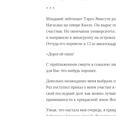
* * *
Младший лейтенант Тэруо Ямагути род
Нагасаки на севере Кюсю. Он вырос п
счастлив. По окончании университета
и направили в авиагруппу на острова
Оттуда его перевели в 12-ю авиаэскад
«Дорогой папа!
С приближением смерти я сожалею лишь
для Вас что-нибудь хорошее.
Довольно неожиданно меня выбрали пи
Раз поступил приказ о моем участии в
свой последний долг как можно лучше.
привязанности к прекрасной земле Япо
Узнав, что настала моя очередь, я при
бабушки и близких друзей. Радостно ос