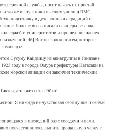
лоты срочной службы, носит печать их простой
сали также выпускники высших училищ ВМС,
ебную подготовку в духе воинских традиций и
олжное. Больше всего писали офицеры резерва,
 колледжей и университетов и прошедшие наспех
назначений.[46] Вот несколько писем, которые
-камикадзе.
нтом Сусуму Кайдзицу из авиагруппы в Гэндзане
в 1923 году в городе Омура префектуры Нагасаки на
школе морской авиации он закончил технический
Такэси, а также сестра Эйко!
весной. Я никогда не чувствовал себя лучше и сейчас
попрощался в последний раз с соседями и вами.
авно посчастливилось выпить прощальную чарку с