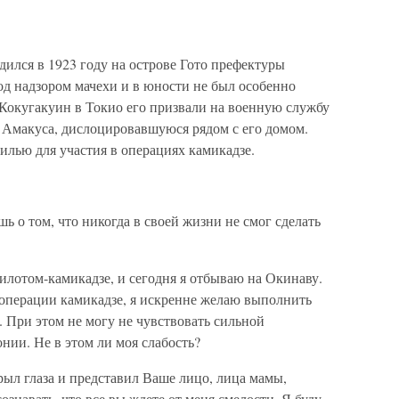
ился в 1923 году на острове Гото префектуры
од надзором мачехи и в юности не был особенно
 Кокугакуин в Токио его призвали на военную службу
х Амакуса, дислоцировавшуюся рядом с его домом.
рилью для участия в операциях камикадзе.
 о том, что никогда в своей жизни не смог сделать
лотом-камикадзе, и сегодня я отбываю на Окинаву.
 операции камикадзе, я искренне желаю выполнить
 При этом не могу не чувствовать сильной
нии. Не в этом ли моя слабость?
крыл глаза и представил Ваше лицо, лица мамы,
ознавать, что все вы ждете от меня смелости. Я буду