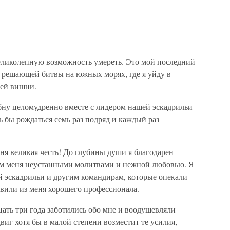
еликолепную возможность умереть. Это мой последний
т решающей битвы на южных морях, где я уйду в
щей вишни.
бну целомудренно вместе с лидером нашей эскадрильи
 бы рождаться семь раз подряд и каждый раз
ня великая честь! До глубины души я благодарен
м меня неустанными молитвами и нежной любовью. Я
й эскадрильи и другим командирам, которые опекали
овили из меня хорошего профессионала.
дцать три года заботились обо мне и воодушевляли
иг хотя бы в малой степени возместит те усилия,