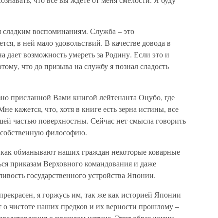
я сладким воспоминаниям. Служба – это
тся, в ней мало удовольствий. В качестве довода в
на дает возможность умереть за Родину. Если это и
отому, что до призыва на службу я познал сладость
зно присланной Вами книгой лейтенанта Оцубо, где
е кажется, что, хотя в книге есть зерна истины, все
шей частью поверхностны. Сейчас нет смысла говорить
ал собственную философию.
м, как обманывают наших граждан некоторые коварные
ься приказам Верховного командования и даже
ливость государственного устройства Японии.
рекрасен, я горжусь им, так же как историей Японии
т о чистоте наших предков и их верности прошлому –
 представления о прошлом истине. Этот образ жизни