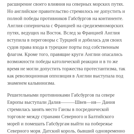
расширение своего влияния на северных морских путях.
Но английское правительство стремилось не допустить и
полной победы противников Габсбургов на континенте.
Англия соперничала с Францией на средиземноморских
путях, ведущих на Восток. Вслед за Францией Англия
вступила в переговоры с Турцией и добилась для своих
судов права входа в турецкие порты под собственным
флагом. Кроме того, правящие круги Англии опасались
возможности победы католической реакции и в то же
время не могли допустить торжества протестантизма, так
как революционная оппозиция в Англии выступала под
знаменем кальвинизма.
Решительными противниками Габсбургов па севере
Европы выступали Далия———Швев—ия— Дания
стремилась занять место Ганзы в посреднической
торговле между странами Северного и Балтийского
морей и помешать Габсбургам выйти на побережье
Северного моря. Датский король, бывший одновременно