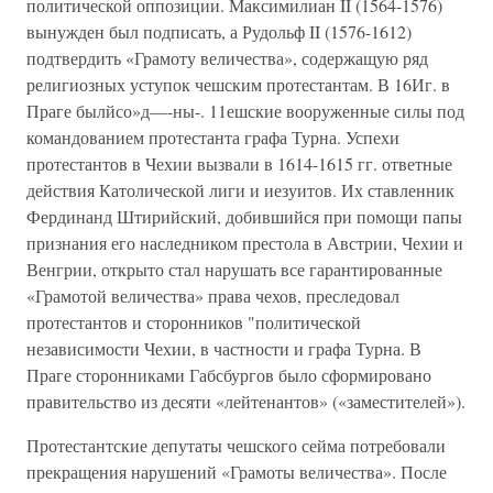
политической оппозиции. Максимилиан II (1564-1576)
вынужден был подписать, а Рудольф II (1576-1612)
подтвердить «Грамоту величества», содержащую ряд
религиозных уступок чешским протестантам. В 16Иг. в
Праге былйсо»д—-ны-. 11ешские вооруженные силы под
командованием протестанта графа Турна. Успехи
протестантов в Чехии вызвали в 1614-1615 гг. ответные
действия Католической лиги и иезуитов. Их ставленник
Фердинанд Штирийский, добившийся при помощи папы
признания его наследником престола в Австрии, Чехии и
Венгрии, открыто стал нарушать все гарантированные
«Грамотой величества» права чехов, преследовал
протестантов и сторонников "политической
независимости Чехии, в частности и графа Турна. В
Праге сторонниками Габсбургов было сформировано
правительство из десяти «лейтенантов» («заместителей»).
Протестантские депутаты чешского сейма потребовали
прекращения нарушений «Грамоты величества». После