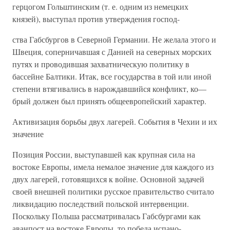
герцогом Гольштинским (т. е. одним из немецких
князей), выступал против утверждения господ-
ства Габсбургов в Северной Германии. Не желала этого и
Швеция, соперничавшая с Данией на северных морских
путях и проводившая захватническую политику в
бассейне Балтики. Итак, все государства в той или иной
степени втягивались в нарождавшийся конфликт, ко—
брый должен был принять общеевропейский характер.
Активизация борьбы двух лагерей. События в Чехии и их
значение
Позиция России, выступавшей как крупная сила на
востоке Европы, имела немалое значение для каждого из
двух лагерей, готовящихся к войне. Основной задачей
своей внешней политики русское правительство считало
ликвидацию последствий польской интервенции.
Поскольку Польша рассматривалась Габсбургами как
аванпост на востоке Европы, то победа испано-