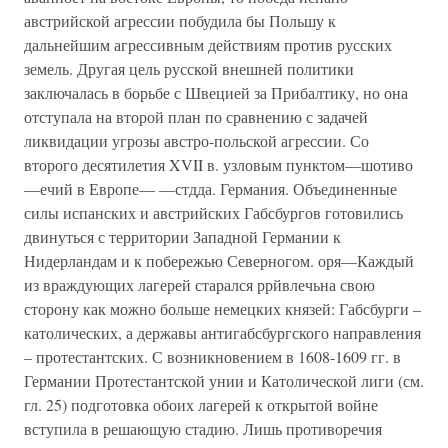
австрийской агрессии побудила бы Польшу к
дальнейшим агрессивным действиям против русских
земель. Другая цель русской внешней политики
заключалась в борьбе с Швецией за Прибалтику, но она
отступала на второй план по сравнению с задачей
ликвидации угрозы австро-польской агрессии. Со
второго десятилетия XVII в. узловым пунктом—шотиво
—ечий в Европе— —стдда. Германия. Объединенные
силы испанских и австрийских Габсбургов готовились
двинуться с территории Западной Германии к
Нидерландам и к побережью Северногом. оря—Каждый
из враждующих лагерей старался ррйвлечьна свою
сторону как можно больше немецких князей: Габсбурги –
католических, а державы антигабсбургского направления
– протестантских. С возникновением в 1608-1609 гг. в
Германии Протестантской унии и Католической лиги (см.
гл. 25) подготовка обоих лагерей к открытой войне
вступила в решающую стадию. Лишь противоречия