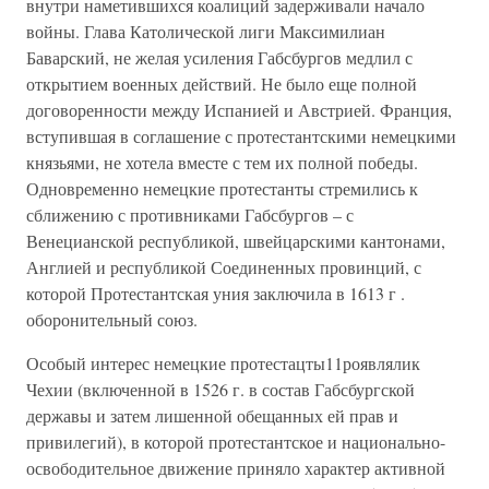
внутри наметившихся коалиций задерживали начало
войны. Глава Католической лиги Максимилиан
Баварский, не желая усиления Габсбургов медлил с
открытием военных действий. Не было еще полной
договоренности между Испанией и Австрией. Франция,
вступившая в соглашение с протестантскими немецкими
князьями, не хотела вместе с тем их полной победы.
Одновременно немецкие протестанты стремились к
сближению с противниками Габсбургов – с
Венецианской республикой, швейцарскими кантонами,
Англией и республикой Соединенных провинций, с
которой Протестантская уния заключила в 1613 г .
оборонительный союз.
Особый интерес немецкие протестацты11роявлялик
Чехии (включенной в 1526 г. в состав Габсбургской
державы и затем лишенной обещанных ей прав и
привилегий), в которой протестантское и национально-
освободительное движение приняло характер активной