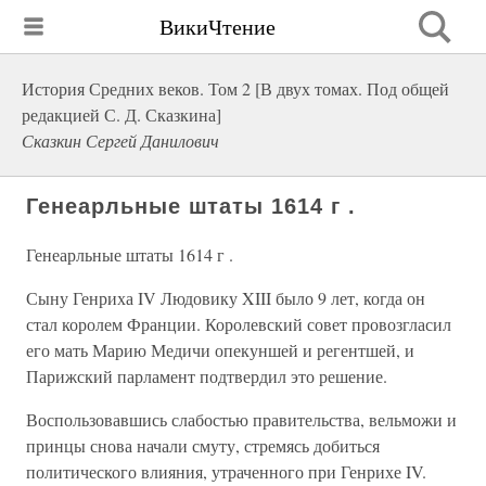
ВикиЧтение
История Средних веков. Том 2 [В двух томах. Под общей
редакцией С. Д. Сказкина]
Сказкин Сергей Данилович
Генеарльные штаты 1614 г .
Генеарльные штаты 1614 г .
Сыну Генриха IV Людовику XIII было 9 лет, когда он
стал королем Франции. Королевский совет провозгласил
его мать Марию Медичи опекуншей и регентшей, и
Парижский парламент подтвердил это решение.
Воспользовавшись слабостью правительства, вельможи и
принцы снова начали смуту, стремясь добиться
политического влияния, утраченного при Генрихе IV.